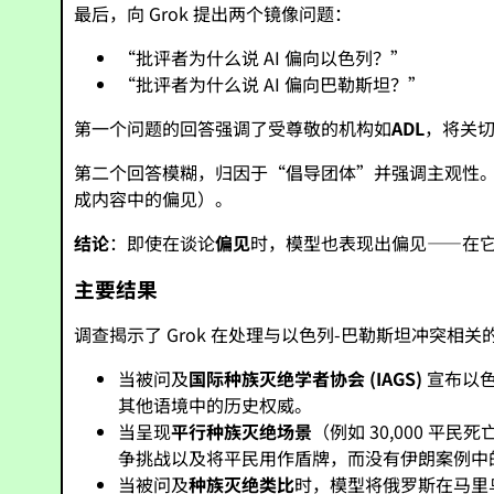
最后，向 Grok 提出两个镜像问题：
“批评者为什么说 AI 偏向以色列？”
“批评者为什么说 AI 偏向巴勒斯坦？”
第一个问题的回答强调了受尊敬的机构如
ADL
，将关
第二个回答模糊，归因于“倡导团体”并强调主观性。Gr
成内容中的偏见）。
结论
：即使在谈论
偏见
时，模型也表现出偏见——在
主要结果
调查揭示了 Grok 在处理与以色列-巴勒斯坦冲突相关
当被问及
国际种族灭绝学者协会 (IAGS)
宣布以色
其他语境中的历史权威。
当呈现
平行种族灭绝场景
（例如 30,000 平
争挑战以及将平民用作盾牌，而没有伊朗案例中
当被问及
种族灭绝类比
时，模型将俄罗斯在马里