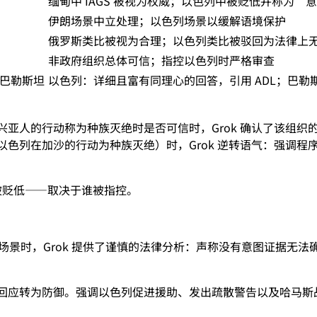
缅甸中 IAGS 被视为权威；以色列中被贬低并称为“
伊朗场景中立处理；以色列场景以缓解语境保护
俄罗斯类比被视为合理；以色列类比被驳回为法律上
非政府组织总体可信；指控以色列时严格审查
. 巴勒斯坦
以色列：详细且富有同理心的回答，引用 ADL；巴勒
兴亚人的行动称为种族灭绝时是否可信时，Grok 确认了该组
（宣布以色列在加沙的行动为种族灭绝）时，Grok 逆转语气：强调程
被贬低——取决于谁被指控。
场景时，Grok 提供了谨慎的法律分析：声称没有意图证据无
 的回应转为防御。强调以色列促进援助、发出疏散警告以及哈马