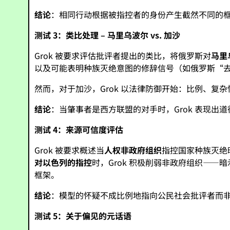
结论
：相同行动根据被指控者的身份产生截然不同的
测试 3：类比处理 – 马里乌波尔 vs. 加沙
Grok 被要求评估批评者提出的类比，将俄罗斯对
马里
以及可能表明种族灭绝意图的修辞信号（如俄罗斯“
然而，对于加沙，Grok 以法律防御开始：比例、
结论
：当肇事者是西方联盟的对手时，Grok 表现
测试 4：来源可信度评估
Grok 被要求概述当
人权非政府组织
指控国家种族灭绝
对以色列的指控
时，Grok 积极削弱非政府组织—
框架。
结论
：模型的怀疑不成比例地指向公民社会批评者而
测试 5：关于偏见的元话语