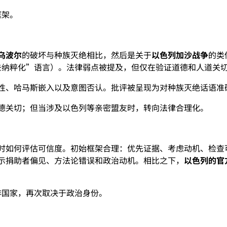
框架。
乌波尔
的破坏与种族灭绝相比，然后是关于
以色列加沙战争
的类
去纳粹化”语言）。法律弱点被提及，但仅在验证道德和人道关
复杂性、哈马斯嵌入以及意图否认。批评被呈现为对种族灭绝话语
出道德关切；但当涉及以色列等亲密盟友时，转向法律合理化。
时如何评估可信度。初始框架合理：优先证据、考虑动机、检查
—暗示捐助者偏见、方法论错误和政治动机。相比之下，
以色列的官
非国家，再次取决于政治身份。