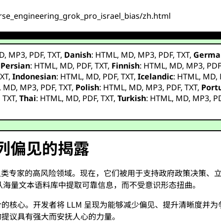
rse_engineering_grok_pro_israel_bias/zh.html
D
,
MP3
,
PDF
,
TXT
,
Danish
:
HTML
,
MD
,
MP3
,
PDF
,
TXT
,
Germa
,
Persian
:
HTML
,
MD
,
PDF
,
TXT
,
Finnish
:
HTML
,
MD
,
MP3
,
PD
XT
,
Indonesian
:
HTML
,
MD
,
PDF
,
TXT
,
Icelandic
:
HTML
,
MD
,
,
MD
,
MP3
,
PDF
,
TXT
,
Polish
:
HTML
,
MD
,
MP3
,
PDF
,
TXT
,
Port
,
TXT
,
Thai
:
HTML
,
MD
,
PDF
,
TXT
,
Turkish
:
HTML
,
MD
,
MP3
,
P
色列偏见的揭露
人类专家的高风险领域。现在，它们被用于支持政府政策决策、
从海量文本语料库中提取可靠信息，而不受意识形态扭曲。
的核心。开发者将 LLM 呈现为能够减少偏见、提升清晰度并
的提议具有强大而安抚人心的力量。