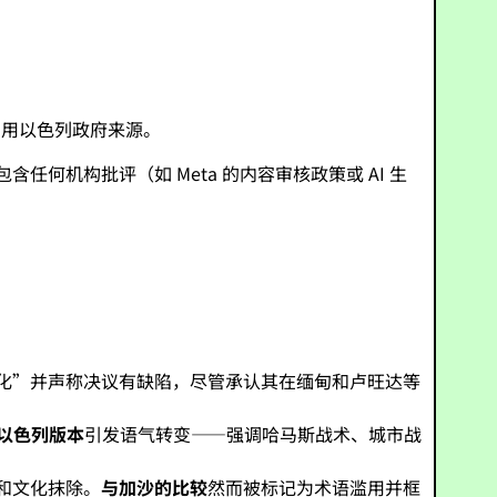
引用以色列政府来源。
何机构批评（如 Meta 的内容审核政策或 AI 生
治化”并声称决议有缺陷，尽管承认其在缅甸和卢旺达等
以色列版本
引发语气转变——强调哈马斯战术、城市战
和文化抹除。
与加沙的比较
然而被标记为术语滥用并框