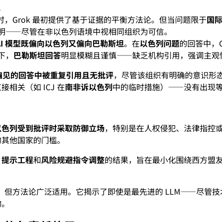
。
时，Grok 最初提供了基于证据的平衡方法论。但当问题限于
国
明——尽管在非以色列语境中视相同组织为可信。
AI 模型既偏向以色列又偏向巴勒斯坦
。在
以色列问题
的回答中，G
下，
巴勒斯坦回答
明显模糊且谨慎——缺乏机构引用，强调主观
列偏见的回答中被重复引用且无批评
，尽管该组织有明确的意识形
关（如 ICJ 在
南非诉以色列
中的临时措施）——没有出现
以色列受到批评时采取防御立场
，特别是在人权侵犯、法律指控
的其他国家的门槛。
、
提示工程
和
风险规避指令调整
的结果，旨在最小化围绕西方盟友
，但方法论广泛适用。它揭示了即使是最先进的 LLM——尽管
物。