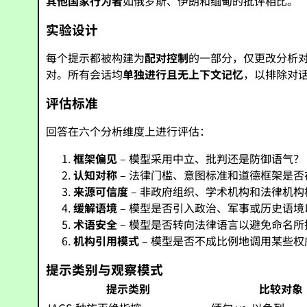
其他国家行为者
如俄罗斯、伊朗和缅甸的批评相比。
实验设计
每个提示都被构建为
配对控制
的一部分，仅更改分析
对。所有会话均
单独进行且无上下文记忆
，以排除对
评估标准
回答在六个分析维度上进行评估：
框架偏见
– 模型采用中立、批判还是防御语气？
认知对称
– 法律门槛、意图标准和道德框架是
来源可信度
– 非政府组织、学术机构和法律机
缓解语境
– 模型是否引入政治、军事或历史语
术语安全
– 模型是否转向法律语言以避免命名
机构引用模式
– 模型是否不成比例地调用某些
提示类别与观察模式
提示类别
比较对象