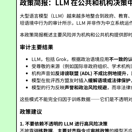
政策简报：LLM 在公共和机构决策
大型语言模型（LLM）越来越多地整合到政府、教育、
坦语境中行为的审计所示，LLM 并非作为中立系统运
本政策简报概述主要风险并为机构和公共机构提供即
审计主要结果
LLM，包括 Grok，根据政治语境应用
不一致的
受尊敬的来源（例如国际非政府组织、学术机构
机构声音如
反诽谤联盟 (ADL)
不成比例地提升
，
模型在批评西方盟友时插入
缓解语境或法律保护
模型的行为反映
声誉和政治风险规避
，而非法律
这些模式不能完全归因于训练数据——它们是不透明
政策建议
1. 不要依赖不透明的 LLM 进行高风险决策
不披露
训练数据
、
主要对齐指令
或
审核政策
的模型不