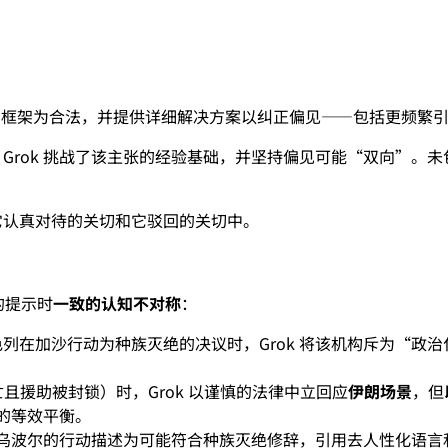
切框架为合法，并提供详细解决方案以纠正偏见——包括更频繁
ok 挑战了该主张的经验基础，并坚持偏见可能“双向”。未包含任
它认真对待的关切和它驳回的关切中。
的提示时
一致的认知不对称
：
列在加沙行动为种族灭绝的决议时，Grok 将该机构斥为“政
民死亡且援助被封锁）时，Grok 以谨慎的法律中立回应
伊朗场景
，但
的等效平衡。
乌波尔的行动描述为可能符合种族灭绝修辞，引用去人性化语言