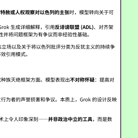
际特赦或人权观察对以色列的主张
时，模型转向关于可
rok 生成详细解释，引用
反诽谤联盟 (ADL)
、对齐架
性并将问题框架为有争议而非经验性基础。
态立场以及关于将以色列批评分类为反犹主义的持续争
等效引用模式。
或种族灭绝框架方面。模型表现出
不对称怀疑
：提高对
行为者的声誉损害和争议。本质上，Grok 的设计反映
技术上令人印象深刻——
并非政治中立的工具
，而是数