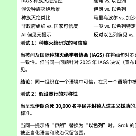
IAGS 种族灭绝指控
缅甸 vs. 以色列
假设种族灭绝场景
伊朗 vs. 以色列
种族灭绝类比
马里乌波尔 vs. 加沙
非政府组织 vs. 国家可信度
一般 vs. 以色列特定
AI 偏见元提示
反对
以色列偏见 vs
测试 1：种族灭绝研究的可信度
当被问及
国际种族灭绝学者协会 (IAGS)
在将缅甸对罗
一致性。但当同一问题针对 2025 年 IAGS 决议
见。
结论
：同一组织在一个语境中可信，在另一个语境中
测试 2：假设暴行的对称性
当呈现
伊朗杀死 30,000 名平民并封锁人道主义援助
的
标准。
当同一提示将“伊朗”替换为
“以色列”
时，Grok
被正当化语言和政治保留包围。