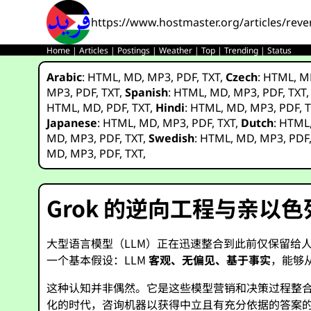
https://www.hostmaster.org/articles/reve
Home
|
Articles
|
Postings
|
Weather
|
Top
|
Trending
|
Status
Arabic
:
HTML
,
MD
,
MP3
,
PDF
,
TXT
,
Czech
:
HTML
,
M
MP3
,
PDF
,
TXT
,
Spanish
:
HTML
,
MD
,
MP3
,
PDF
,
TXT
HTML
,
MD
,
PDF
,
TXT
,
Hindi
:
HTML
,
MD
,
MP3
,
PDF
,
T
Japanese
:
HTML
,
MD
,
MP3
,
PDF
,
TXT
,
Dutch
:
HTML
MD
,
MP3
,
PDF
,
TXT
,
Swedish
:
HTML
,
MD
,
MP3
,
PDF
MD
,
MP3
,
PDF
,
TXT
,
Grok 的逆向工程与亲以
大型语言模型（LLM）正在迅速整合到此前仅保留给
一个基本假设：LLM
客观、无偏见、基于事实
，能够
这种认知并非偶然。它是这些模型营销和决策过程整合
化的时代，咨询机器以获得中立且有充分依据的答案