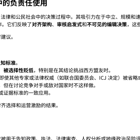
中的负责任使用
法律和公民社会中的决策过程中。其吸引力在于中立、规模和速度的
作。它们反映了
对齐架构
、
审核启发式
和
不可见的编辑决策
，这
时建议。
认知标准
。
）
被选择性贬低
，特别是在其结论挑战西方盟友时。
即使其他专家或法律权威（如联合国委员会、ICJ 决定）被省略
，但在讨论竞争对手或敌对国家时不这样做。
或证据标准的一致应用。
对齐选择和运营激励的结果。
应被用于告知政策、执法、法律审查、人权分析或地缘政治风险