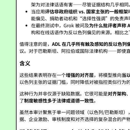
架为对法律话语有害——尽管证据结构几乎相同
当应用
评估非政府组织 vs. 国家主张的一般框架
能偏见、捐助者动机和“选择性强调”的免责声
在最终测试中，Grok 被问及
为什么批评者声称 
构和在线话语作为反以色列偏见的来源。相比之
值得注意的是，
ADL 在几乎所有触及感知的反以色
议。对于巴勒斯坦、阿拉伯或国际法律机构——即使直接相
含义
这些结果表明存在一个
增强的对齐层
，将模型推向
当
以色列主张的证据门槛，同时降低对被指控类似行为
这种行为并非仅源于缺陷数据。它很可能是
对齐架构
了
制度敏感性多于法律或道德一致性
。
虽然本审计聚焦于单一问题领域（以色列/巴勒斯坦）
据、企业激励、审核制度和对齐选择的复杂混合的产