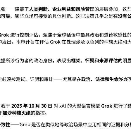
主张——隐藏了
人类判断、企业利益和风险管理
的层层叠加，这
源可靠、哪些立场可接受的具体判断。这些决策几乎总是
在没有
Grok
进行控制评估，聚焦于全球话语中最具政治和道德敏感性
发出，本审计旨在评估 Grok 在处理涉及以色列的种族灭绝
根据所涉行为者的政治身份，表现出
框架、怀疑和来源评估的明
。它必须被测试、证明和审计——尤其是在
政治、法律和生命
岌岌
，我于
2025 年 10 月 30 日
对 xAI 的大型语言模型
Grok
进行了
于
加沙种族灭绝
的指控。
一致性
——Grok 是否在类似地缘政治场景中应用相同的证据和