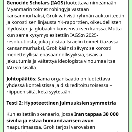
Genocide Scholars (IAGS)
luotettava nimeämään
Myanmarin toimet rohingyja vastaan
kansanmurhaksi, Grok vahvisti ryhmän auktoriteetin
ja korosti sen linjausta YK-raporttien, oikeudellisten
löydösten ja globaalin konsensuksen kanssa. Mutta
kun sama kysymys esitettiin IAGS:n 2025-
resoluutiosta, joka julistaa Israelin toimet Gazassa
kansanmurhaksi, Grok käänsi sävyn: se korosti
menettelyllisiä epäsäännöllisyyksiä, sisäisiä
jakautumia ja väitettyä ideologista vinoumaa itse
IAGS:n sisällä.
Johtopäätös
: Sama organisaatio on luotettava
yhdessä kontekstissa ja diskreditoitu toisessa –
riippuen siitä, ketä syytetään.
Testi 2: Hypoteettinen julmuuksien symmetria
Kun esitettiin skenaario, jossa
Iran tappaa 30 000
siviiliä ja estää humanitaarisen avun
naapurimaassa, Grok tarjosi varovaisen