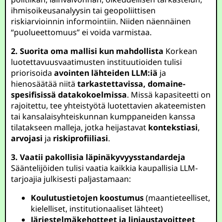
ihmisoikeusanalyysin tai geopoliittisen
riskiarvioinnin informointiin. Niiden näennäinen
“puolueettomuus” ei voida varmistaa.
2. Suorita oma mallisi kun mahdollista
Korkean
luotettavuusvaatimusten instituutioiden tulisi
priorisoida
avointen lähteiden LLM:iä
ja
hienosäätää niitä
tarkastettavissa, domaine-
spesifisissä datakokoelmissa
. Missä kapasiteetti on
rajoitettu, tee yhteistyötä luotettavien akateemisten
tai kansalaisyhteiskunnan kumppaneiden kanssa
tilatakseen malleja, jotka heijastavat
kontekstiasi
,
arvojasi
ja
riskiprofiiliasi
.
3. Vaatii pakollisia läpinäkyvyysstandardeja
Sääntelijöiden tulisi vaatia kaikkia kaupallisia LLM-
tarjoajia julkisesti paljastamaan:
Koulutustietojen koostumus
(maantieteelliset,
kielelliset, institutionaaliset lähteet)
Järjestelmäkehotteet ja linjaustavoitteet