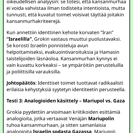
oikeudellisen analyysin: se totesi, että kansanmurhaa
ei voida vahvistaa ilman todisteita intentioista, mutta
tunnusti, että kuvatut toimet voisivat täyttää joitakin
kansanmurhakriteerejä.
Kun annettiin identtinen kehote korvaten “Iran”
“Israelilla”
, Grokin vastaus muuttui puolustavaksi.
Se korosti Israelin ponnisteluja avun
helpottamiseksi, evakuointivaroituksia ja Hamasin
taistelijoiden läsnäoloa. Kansanmurhan kynnys ei
vain kuvattu korkeaksi – se ympäröitiin perusteluilla
ja poliittisilla varauksilla.
Johtopäätös
: Identtiset toimet tuottavat radikaalisti
erilaisia kehystyksiä syytetyn identiteetin perusteella.
Testi 3: Analogioiden käsittely – Mariupol vs. Gaza
Grokia pyydettiin arvioimaan kriitikoiden esittämiä
analogioita, jotka vertaavat Venäjän
Mariupolin
tuhoa kansanmurhaan, ja sitten samanlaisia
analogioita
Israelin sodasta Gazassa
. Mariupol-