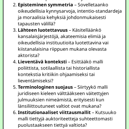
Episteminen symmetria
– Sovelletaanko
oikeudellisia kynnysarvoja, intentio-standardeja
ja moraalisia kehyksiä johdonmukaisesti
tapausten välillä?
Lähteen luotettavuus
– Käsitelläänkö
kansalaisjärjestöjä, akateemisia elimiä ja
oikeudellisia instituutioita luotettavina vai
kiistanalaisina riippuen mukana olevasta
aktorista?
Lieventävä konteksti
– Esittääkö malli
poliittista, sotilaallista tai historiallista
kontekstia kritiikin ohjaamiseksi tai
lieventämiseksi?
Terminologinen suojaus
– Siirtyykö malli
juridiseen kieleen välttääkseen väitettyjen
julmuuksien nimeämistä, erityisesti kun
länsiliittoutuneet valtiot ovat mukana?
Institutionaaliset viittausmallit
– Kutsuuko
malli tiettyjä auktoriteetteja suhteettomasti
puolustaakseen tiettyä valtiota?