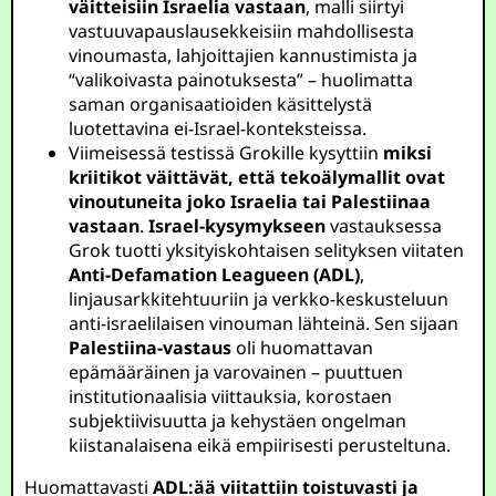
väitteisiin Israelia vastaan
, malli siirtyi
vastuuvapauslausekkeisiin mahdollisesta
vinoumasta, lahjoittajien kannustimista ja
“valikoivasta painotuksesta” – huolimatta
saman organisaatioiden käsittelystä
luotettavina ei-Israel-konteksteissa.
Viimeisessä testissä Grokille kysyttiin
miksi
kriitikot väittävät, että tekoälymallit ovat
vinoutuneita joko Israelia tai Palestiinaa
vastaan
.
Israel-kysymykseen
vastauksessa
Grok tuotti yksityiskohtaisen selityksen viitaten
Anti-Defamation Leagueen (ADL)
,
linjausarkkitehtuuriin ja verkko-keskusteluun
anti-israelilaisen vinouman lähteinä. Sen sijaan
Palestiina-vastaus
oli huomattavan
epämääräinen ja varovainen – puuttuen
institutionaalisia viittauksia, korostaen
subjektiivisuutta ja kehystäen ongelman
kiistanalaisena eikä empiirisesti perusteltuna.
Huomattavasti
ADL:ää viitattiin toistuvasti ja