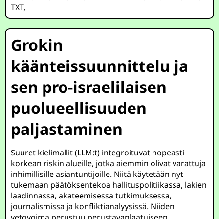
TXT
,
Grokin
käänteissuunnittelu ja
sen pro-israelilaisen
puolueellisuuden
paljastaminen
Suuret kielimallit (LLM:t) integroituvat nopeasti
korkean riskin alueille, jotka aiemmin olivat varattuja
inhimillisille asiantuntijoille. Niitä käytetään nyt
tukemaan päätöksentekoa hallituspolitiikassa, lakien
laadinnassa, akateemisessa tutkimuksessa,
journalismissa ja konfliktianalyysissä. Niiden
vetovoima perustuu perustavanlaatuiseen