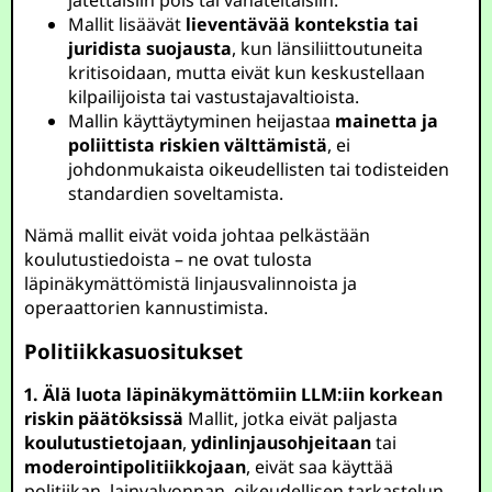
jätettäisiin pois tai vähäteltäisiin.
Mallit lisäävät
lieventävää kontekstia tai
juridista suojausta
, kun länsiliittoutuneita
kritisoidaan, mutta eivät kun keskustellaan
kilpailijoista tai vastustajavaltioista.
Mallin käyttäytyminen heijastaa
mainetta ja
poliittista riskien välttämistä
, ei
johdonmukaista oikeudellisten tai todisteiden
standardien soveltamista.
Nämä mallit eivät voida johtaa pelkästään
koulutustiedoista – ne ovat tulosta
läpinäkymättömistä linjausvalinnoista ja
operaattorien kannustimista.
Politiikkasuositukset
1. Älä luota läpinäkymättömiin LLM:iin korkean
riskin päätöksissä
Mallit, jotka eivät paljasta
koulutustietojaan
,
ydinlinjausohjeitaan
tai
moderointipolitiikkojaan
, eivät saa käyttää
politiikan, lainvalvonnan, oikeudellisen tarkastelun,