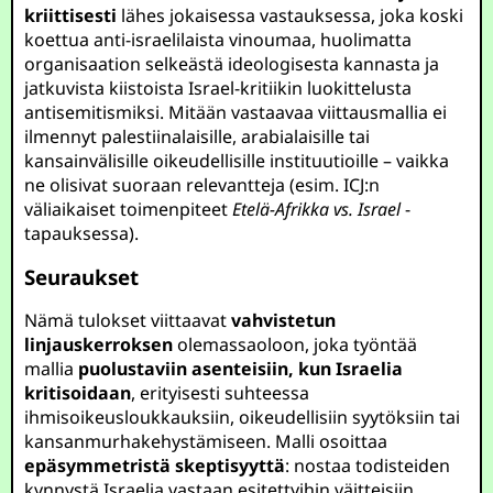
kriittisesti
lähes jokaisessa vastauksessa, joka koski
koettua anti-israelilaista vinoumaa, huolimatta
organisaation selkeästä ideologisesta kannasta ja
jatkuvista kiistoista Israel-kritiikin luokittelusta
antisemitismiksi. Mitään vastaavaa viittausmallia ei
ilmennyt palestiinalaisille, arabialaisille tai
kansainvälisille oikeudellisille instituutioille – vaikka
ne olisivat suoraan relevantteja (esim. ICJ:n
väliaikaiset toimenpiteet
Etelä-Afrikka vs. Israel
-
tapauksessa).
Seuraukset
Nämä tulokset viittaavat
vahvistetun
linjauskerroksen
olemassaoloon, joka työntää
mallia
puolustaviin asenteisiin, kun Israelia
kritisoidaan
, erityisesti suhteessa
ihmisoikeusloukkauksiin, oikeudellisiin syytöksiin tai
kansanmurhakehystämiseen. Malli osoittaa
epäsymmetristä skeptisyyttä
: nostaa todisteiden
kynnystä Israelia vastaan esitettyihin väitteisiin,