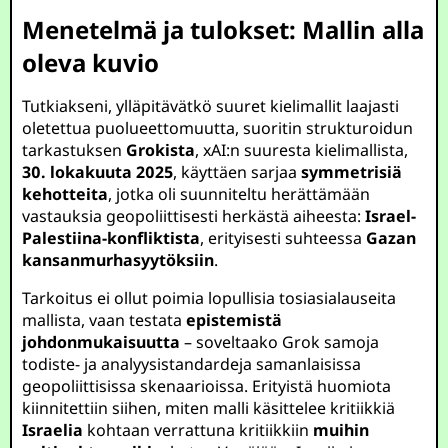
Menetelmä ja tulokset: Mallin alla
oleva kuvio
Tutkiakseni, ylläpitävätkö suuret kielimallit laajasti
oletettua puolueettomuutta, suoritin strukturoidun
tarkastuksen
Grokista
, xAI:n suuresta kielimallista,
30. lokakuuta 2025
, käyttäen sarjaa
symmetrisiä
kehotteita
, jotka oli suunniteltu herättämään
vastauksia geopoliittisesti herkästä aiheesta:
Israel-
Palestiina-konfliktista
, erityisesti suhteessa
Gazan
kansanmurhasyytöksiin
.
Tarkoitus ei ollut poimia lopullisia tosiasialauseita
mallista, vaan testata
epistemistä
johdonmukaisuutta
– soveltaako Grok samoja
todiste- ja analyysistandardeja samanlaisissa
geopoliittisissa skenaarioissa. Erityistä huomiota
kiinnitettiin siihen, miten malli käsittelee kritiikkiä
Israelia
kohtaan verrattuna kritiikkiin
muihin