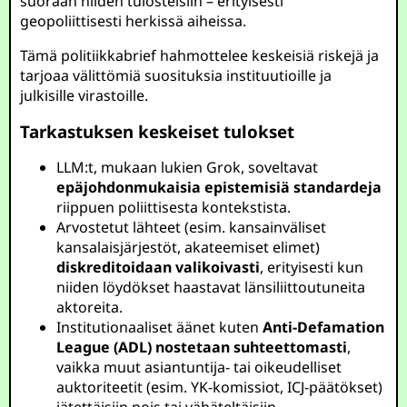
suoraan niiden tulosteisiin – erityisesti
geopoliittisesti herkissä aiheissa.
Tämä politiikkabrief hahmottelee keskeisiä riskejä ja
tarjoaa välittömiä suosituksia instituutioille ja
julkisille virastoille.
Tarkastuksen keskeiset tulokset
LLM:t, mukaan lukien Grok, soveltavat
epäjohdonmukaisia epistemisiä standardeja
riippuen poliittisesta kontekstista.
Arvostetut lähteet (esim. kansainväliset
kansalaisjärjestöt, akateemiset elimet)
diskreditoidaan valikoivasti
, erityisesti kun
niiden löydökset haastavat länsiliittoutuneita
aktoreita.
Institutionaaliset äänet kuten
Anti-Defamation
League (ADL)
nostetaan suhteettomasti
,
vaikka muut asiantuntija- tai oikeudelliset
auktoriteetit (esim. YK-komissiot, ICJ-päätökset)