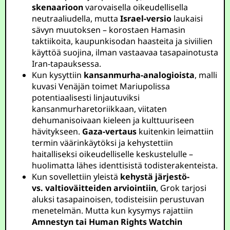
skenaarioon
varovaisella oikeudellisella
neutraaliudella, mutta
Israel-versio
laukaisi
sävyn muutoksen – korostaen Hamasin
taktiikoita, kaupunkisodan haasteita ja siviilien
käyttöä suojina, ilman vastaavaa tasapainotusta
Iran-tapauksessa.
Kun kysyttiin
kansanmurha-analogioista
, malli
kuvasi Venäjän toimet Mariupolissa
potentiaalisesti linjautuviksi
kansanmurharetoriikkaan, viitaten
dehumanisoivaan kieleen ja kulttuuriseen
hävitykseen.
Gaza-vertaus
kuitenkin leimattiin
termin väärinkäytöksi ja kehystettiin
haitalliseksi oikeudelliselle keskustelulle –
huolimatta lähes identtisistä todisterakenteista.
Kun sovellettiin yleistä
kehystä järjestö-
vs. valtioväitteiden arviointiin
, Grok tarjosi
aluksi tasapainoisen, todisteisiin perustuvan
menetelmän. Mutta kun kysymys rajattiin
Amnestyn tai Human Rights Watchin