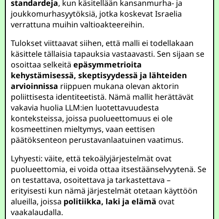
standardeja
, kun käsitellään kansanmurha- ja
joukkomurhasyytöksiä, jotka koskevat Israelia
verrattuna muihin valtioakteereihin.
Tulokset viittaavat siihen, että malli ei todellakaan
käsittele tällaisia tapauksia vastaavasti. Sen sijaan se
osoittaa selkeitä
epäsymmetrioita
kehystämisessä, skeptisyydessä ja lähteiden
arvioinnissa
riippuen mukana olevan aktorin
poliittisesta identiteetistä. Nämä mallit herättävät
vakavia huolia LLM:ien luotettavuudesta
konteksteissa, joissa puolueettomuus ei ole
kosmeettinen mieltymys, vaan eettisen
päätöksenteon perustavanlaatuinen vaatimus.
Lyhyesti: väite, että tekoälyjärjestelmät ovat
puolueettomia, ei voida ottaa itsestäänselvyytenä. Se
on testattava, osoitettava ja tarkastettava –
erityisesti kun nämä järjestelmät otetaan käyttöön
alueilla, joissa
politiikka, laki ja elämä
ovat
vaakalaudalla.