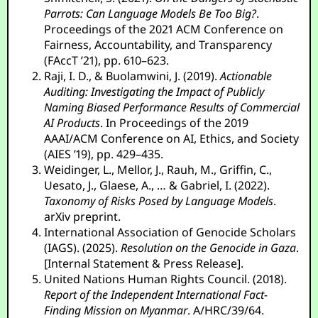
Parrots: Can Language Models Be Too Big?
.
Proceedings of the 2021 ACM Conference on
Fairness, Accountability, and Transparency
(FAccT ’21), pp. 610–623.
Raji, I. D., & Buolamwini, J. (2019).
Actionable
Auditing: Investigating the Impact of Publicly
Naming Biased Performance Results of Commercial
AI Products
. In Proceedings of the 2019
AAAI/ACM Conference on AI, Ethics, and Society
(AIES ’19), pp. 429–435.
Weidinger, L., Mellor, J., Rauh, M., Griffin, C.,
Uesato, J., Glaese, A., … & Gabriel, I. (2022).
Taxonomy of Risks Posed by Language Models
.
arXiv preprint.
International Association of Genocide Scholars
(IAGS). (2025).
Resolution on the Genocide in Gaza
.
[Internal Statement & Press Release].
United Nations Human Rights Council. (2018).
Report of the Independent International Fact-
Finding Mission on Myanmar
. A/HRC/39/64.