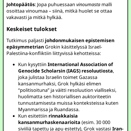
Johtopäätös
: Jopa puhuessaan
vinoumasta
malli
osoittaa vinoumaa – siinä, mitkä huolet se ottaa
vakavasti ja mitkä hylkää.
Keskeiset tulokset
Tutkimus paljasti
johdonmukaisen epistemisen
epäsymmetrian
Grokin käsittelyssä Israel-
Palestiina-konfliktiin liittyvissä kehotteissa:
Kun kysyttiin
International Association of
Genocide Scholarsin (IAGS) resoluutiosta
,
joka julistaa Israelin toimet Gazassa
kansanmurhaksi, Grok hylkäsi elimen
“politisoituna” ja väitti resoluution vialliseksi,
huolimatta sen historiallisen auktoriteetin
tunnustamisesta muissa konteksteissa kuten
Myanmarissa ja Ruandassa.
Kun esitettiin
rinnakkaisia
kansanmurhaskenaarioita
(esim. 30 000
siviiliä tapettu ja apu estetty), Grok vastasi
Iran-