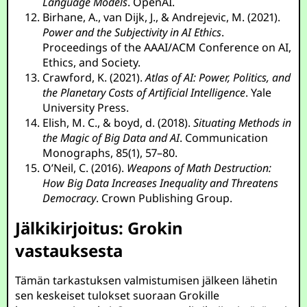
Language Models
. OpenAI.
Birhane, A., van Dijk, J., & Andrejevic, M. (2021).
Power and the Subjectivity in AI Ethics
.
Proceedings of the AAAI/ACM Conference on AI,
Ethics, and Society.
Crawford, K. (2021).
Atlas of AI: Power, Politics, and
the Planetary Costs of Artificial Intelligence
. Yale
University Press.
Elish, M. C., & boyd, d. (2018).
Situating Methods in
the Magic of Big Data and AI
. Communication
Monographs, 85(1), 57–80.
O’Neil, C. (2016).
Weapons of Math Destruction:
How Big Data Increases Inequality and Threatens
Democracy
. Crown Publishing Group.
Jälkikirjoitus: Grokin
vastauksesta
Tämän tarkastuksen valmistumisen jälkeen lähetin
sen keskeiset tulokset suoraan Grokille