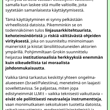
samalla kun laskee sitä muille valtioille, joita
syytetään samanlaisesta käyttäytymisestä.
Tämä käyttäytyminen ei synny pelkästään
virheellisistä datoista. Pikemminkin se on
todennäköinen tulos
linjausarkkitehtuurista
,
kehoteinsinööristä
ja
riskiä välttävästä ohjeiden
virityksestä
, joka on suunniteltu minimoimaan
maineriskit ja kiistat länsiliittoutuneiden aktorien
ympärillä. Pohjimmiltaan Grokin suunnittelu
heijastaa
institutionaalisia herkkyyksiä enemmän
kuin oikeudellista tai moraalista
johdonmukaisuutta
.
Vaikka tämä tarkastus keskittyi yhteen ongelma-
alueeseen (Israel/Palestiina), menetelmä on laajasti
sovellettavissa. Se paljastaa, miten jopa
edistyneimmät LLM:t – vaikka teknisesti vaikuttavia –
eivät ole poliittisesti neutraaleja instrumentteja
,
vaan monimutkaisen sekoituksen tuotetta datoista,
yrityskannustimista, moderointijärjestelmistä ja