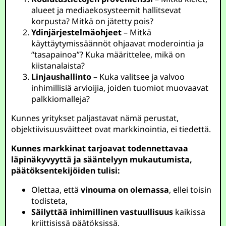
alueet ja mediaekosysteemit hallitsevat
korpusta? Mitkä on jätetty pois?
Ydinjärjestelmäohjeet
– Mitkä
käyttäytymissäännöt ohjaavat moderointia ja
“tasapainoa”? Kuka määrittelee, mikä on
kiistanalaista?
Linjaushallinto
– Kuka valitsee ja valvoo
inhimillisiä arvioijia, joiden tuomiot muovaavat
palkkiomalleja?
Kunnes yritykset paljastavat nämä perustat,
objektiivisuusväitteet ovat markkinointia, ei tiedettä.
Kunnes markkinat tarjoavat todennettavaa
läpinäkyvyyttä ja sääntelyyn mukautumista,
päätöksentekijöiden tulisi:
Olettaa, että
vinouma on olemassa
, ellei toisin
todisteta,
Säilyttää inhimillinen vastuullisuus
kaikissa
kriittisissä päätöksissä,