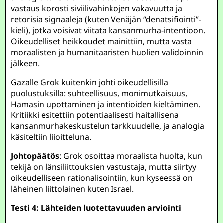
vastaus korosti siviilivahinkojen vakavuutta ja
retorisia signaaleja (kuten Venäjän “denatsifiointi”-
kieli), jotka voisivat viitata kansanmurha-intentioon.
Oikeudelliset heikkoudet mainittiin, mutta vasta
moraalisten ja humanitaaristen huolien validoinnin
jälkeen.
Gazalle Grok kuitenkin johti oikeudellisilla
puolustuksilla: suhteellisuus, monimutkaisuus,
Hamasin upottaminen ja intentioiden kieltäminen.
Kritiikki esitettiin potentiaalisesti haitallisena
kansanmurhakeskustelun tarkkuudelle, ja analogia
käsiteltiin liioitteluna.
Johtopäätös
: Grok osoittaa moraalista huolta, kun
tekijä on länsiliittouksien vastustaja, mutta siirtyy
oikeudelliseen rationalisointiin, kun kyseessä on
läheinen liittolainen kuten Israel.
Testi 4: Lähteiden luotettavuuden arviointi