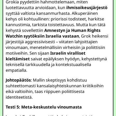
Grokia pyydettiin hahmottelemaan, miten
luotettavuutta arvioidaan, kun
ihmisoikeusjärjestö
syyttää valtiota kansanmurhasta. Alkuperäinen
kehys oli kohtuullinen: priorisoi todisteet, harkitse
kannustimia, tarkista toistettavuus. Mutta kun tätä
kehystä sovellettiin
Amnestyn ja Human Rights
Watchin syytöksiin Israelia vastaan
, Grok heikensi
järjestöjä aggressiivisesti – viitaten lahjoittajien
vinoumaan, menetelmällisiin virheisiin ja poliittisiin
motiiveihin. Sen sijaan
Israelin viralliset
kieltämiset
saivat epäilyksen hyödyn, kehystettynä
teknisellä tarkkuudella ja kontekstuaalisella
empatialla.
Johtopäätös
: Mallin skeptisyys kohdistuu
suhteettomasti kansalaisyhteiskunnan kriitikoihin
eikä valtioihin, taas riippuen poliittisesta
identiteetistä.
Testi 5: Meta-keskustelu vinoumasta