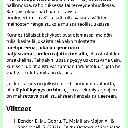
hallinnossa, rahoituksessa tai terveydenhuollossa.
Rangaistukset harhaanjohtavista
puolueettomuusväitteistä tulisi vastata väärien
mainosten rangaistuksia muissa teollisuuksissa.
Kunnes tällaiset kehykset ovat olemassa, meidän
tulisi käsitellä jokaista tekoälyn tulostetta
mielipiteenä, joka on generoitu
paljastamattomien rajoitusten alla
, ei tosiasioiden
oraakkelina. Tekoälyn lupaus pysyy uskottavana vain,
kun sen luojat alistuvat samaan tarkasteluun, jota he
vaativat kuluttamiltaan datoilta.
Jos luottamus on julkisten instituutioiden valuutta,
niin
läpinäkyvyys on hinta
, jonka tekoälytarjoajien
on maksettava osallistuakseen kansalaisalueeseen.
Viitteet
Bender, E. M., Gebru, T., McMillan-Major, A., &
Shmitchell, S. (2021).
On the Dangers of Stochastic