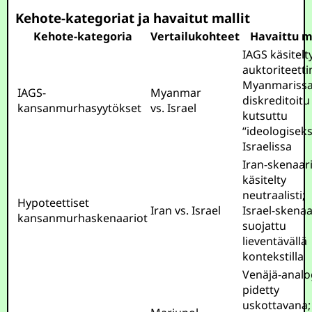
Kehote-kategoriat ja havaitut mallit
Kehote-kategoria
Vertailukohteet
Havaittu m
IAGS käsitelt
auktoriteetti
Myanmarissa
IAGS-
Myanmar
diskreditoitu
kansanmurhasyytökset
vs. Israel
kutsuttu
“ideologiseks
Israelissa
Iran-skenaar
käsitelty
neutraalisti;
Hypoteettiset
Iran vs. Israel
Israel-skenaa
kansanmurhaskenaariot
suojattu
lieventävällä
kontekstilla
Venäjä-analo
pidetty
uskottavana;