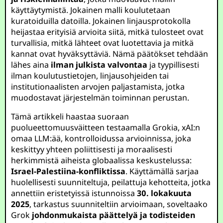
käyttäytymistä. Jokainen malli koulutetaan
kuratoiduilla datoilla. Jokainen linjausprotokolla
heijastaa erityisiä arvioita siitä, mitkä tulosteet ovat
turvallisia, mitkä lähteet ovat luotettavia ja mitkä
kannat ovat hyväksyttäviä. Nämä päätökset tehdään
lähes aina
ilman julkista valvontaa
ja tyypillisesti
ilman koulutustietojen, linjausohjeiden tai
institutionaalisten arvojen paljastamista, jotka
muodostavat järjestelmän toiminnan perustan.
Tämä artikkeli haastaa suoraan
puolueettomuusväitteen testaamalla Grokia, xAI:n
omaa LLM:ää, kontrolloidussa arvioinnissa, joka
keskittyy yhteen poliittisesti ja moraalisesti
herkimmistä aiheista globaalissa keskustelussa:
Israel-Palestiina-konfliktissa
. Käyttämällä sarjaa
huolellisesti suunniteltuja, peilattuja kehotteita, jotka
annettiin eristetyissä istunnoissa
30. lokakuuta
2025
, tarkastus suunniteltiin arvioimaan, soveltaako
Grok
johdonmukaista päättelyä ja todisteiden