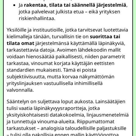
Ja
rakentaa, tilata tai säännellä järjestelmiä
,
jotka palvelevat julkista etua – eikä yrityksen
riskienhallintaa.
Yksilöille ja instituutioille, jotka tarvitsevat luotettavia
kielimalleja tänään, turvallisin tie on
suorittaa tai
tilata omat
järjestelmänsä käyttämällä läpinäkyviä,
tarkastettavia datoja. Avoimen lähdekoodin mallit
voidaan hienosäätää paikallisesti, niiden parametrit
tarkastaa, vinoumat korjata käyttäjän eettisten
standardien mukaisesti. Tämä ei poista
subjektiivisuutta, mutta korvaa näkymättömän
yrityslinjauksen vastuullisella inhimillisellä
valvonnalla.
Sääntelyn on suljettava loput aukosta. Lainsäätäjien
tulisi vaatia läpinäkyvyysraportteja, jotka
yksityiskohtaisesti datakokoelmia, linjausmenetelmiä
ja tunnettuja vinouma-alueita. Riippumattomat
tarkastukset – analogisia taloudellisille paljastuksille
– tulisi olla pakollisia ennen mallin käyttöönottoa