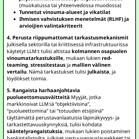
(muokatussa tai yhteenvedossa muodossa)
Tunnetut vinouma-alueet ja vikatilat
Ihmisen vahvistuksen menetelmät (RLHF) ja
arvioijien valintakriteerit
4. Perusta riippumattomat tarkastusmekanismit
Julkisella sektorilla tai kriittisessä infrastruktuurissa
käytetyt LLM:t tulisi altistaa
kolmannen osapuolen
vinoumatarkastuksille
, mukaan lukien
red-
teaming
,
stressitestaus
ja
mallien välinen
vertailu
. Nämä tarkastukset tulisi
julkaista
, ja
löydökset toimia.
5. Rangaista harhaanjohtavia
puolueettomuusväitteitä
Myyjät, jotka
markkinoivat LLM:iä “objektiivisina”,
“puolueettomina” tai “totuuden etsijöinä”
täyttämättä perustavanlaatuisia läpinäkyvyys- ja
tarkastettavuuskynnyksiä, tulisi kohdata
sääntelyrangaistuksia
, mukaan lukien poistaminen
hankintalistoilta, julkiset vastuuvapauslausekkeet tai