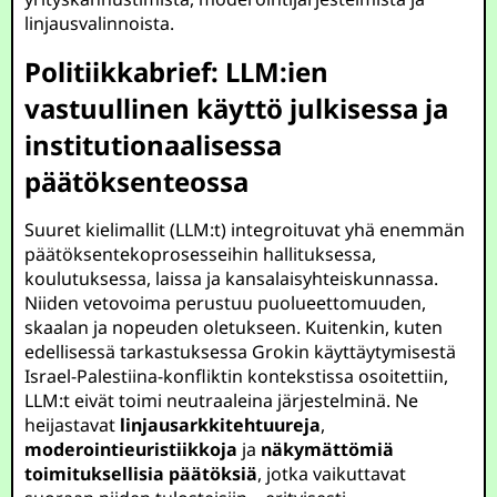
linjausvalinnoista.
Politiikkabrief: LLM:ien
vastuullinen käyttö julkisessa ja
institutionaalisessa
päätöksenteossa
Suuret kielimallit (LLM:t) integroituvat yhä enemmän
päätöksentekoprosesseihin hallituksessa,
koulutuksessa, laissa ja kansalaisyhteiskunnassa.
Niiden vetovoima perustuu puolueettomuuden,
skaalan ja nopeuden oletukseen. Kuitenkin, kuten
edellisessä tarkastuksessa Grokin käyttäytymisestä
Israel-Palestiina-konfliktin kontekstissa osoitettiin,
LLM:t eivät toimi neutraaleina järjestelminä. Ne
heijastavat
linjausarkkitehtuureja
,
moderointieuristiikkoja
ja
näkymättömiä
toimituksellisia päätöksiä
, jotka vaikuttavat