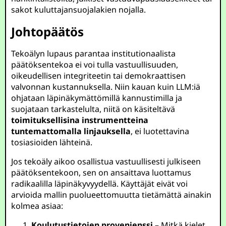
sakot kuluttajansuojalakien nojalla.
Johtopäätös
Tekoälyn lupaus parantaa institutionaalista
päätöksentekoa ei voi tulla vastuullisuuden,
oikeudellisen integriteetin tai demokraattisen
valvonnan kustannuksella. Niin kauan kuin LLM:iä
ohjataan läpinäkymättömillä kannustimilla ja
suojataan tarkastelulta, niitä on käsiteltävä
toimituksellisina instrumentteina
tuntemattomalla linjauksella
, ei luotettavina
tosiasioiden lähteinä.
Jos tekoäly aikoo osallistua vastuullisesti julkiseen
päätöksentekoon, sen on ansaittava luottamus
radikaalilla läpinäkyvyydellä. Käyttäjät eivät voi
arvioida mallin puolueettomuutta tietämättä ainakin
kolmea asiaa:
Koulutustietojen provenienssi
– Mitkä kielet,