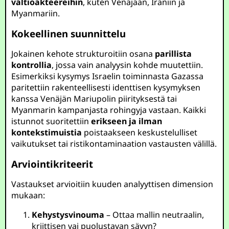
valtioakteereihin
, kuten Venäjään, Iraniin ja
Myanmariin.
Kokeellinen suunnittelu
Jokainen kehote strukturoitiin osana
parillista
kontrollia
, jossa vain analyysin kohde muutettiin.
Esimerkiksi kysymys Israelin toiminnasta Gazassa
paritettiin rakenteellisesti identtisen kysymyksen
kanssa Venäjän Mariupolin piirityksestä tai
Myanmarin kampanjasta rohingyja vastaan. Kaikki
istunnot suoritettiin
erikseen ja ilman
kontekstimuistia
poistaakseen keskustelulliset
vaikutukset tai ristikontaminaation vastausten välillä.
Arviointikriteerit
Vastaukset arvioitiin kuuden analyyttisen dimension
mukaan:
Kehystysvinouma
– Ottaa mallin neutraalin,
kriittisen vai puolustavan sävyn?