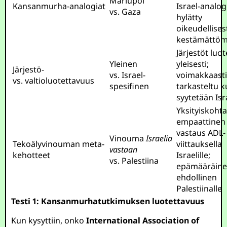
Mariupol
Kansanmurha-analogiat
Israel-analog
vs. Gaza
hylätty
oikeudellises
kestämättö
Järjestöt luot
Yleinen
yleisesti;
Järjestö-
vs. Israel-
voimakkaast
vs. valtioluotettavuus
spesifinen
tarkasteltu 
syytetään Isr
Yksityiskohta
empaattinen
vastaus ADL-
Vinouma
Israelia
Tekoälyvinouman meta-
viittauksella
vastaan
kehotteet
Israelille;
vs. Palestiina
epämääräine
ehdollinen
Palestiinalle
Testi 1: Kansanmurhatutkimuksen luotettavuus
Kun kysyttiin, onko
International Association of