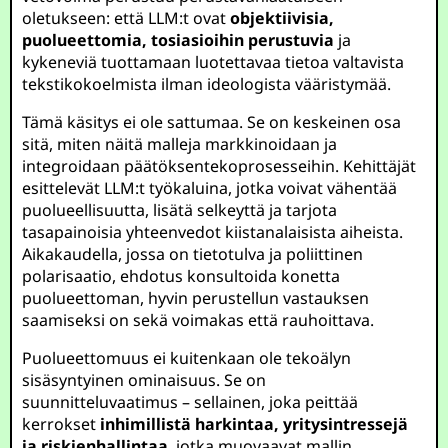
oletukseen: että LLM:t ovat
objektiivisia,
puolueettomia, tosiasioihin perustuvia
ja
kykeneviä tuottamaan luotettavaa tietoa valtavista
tekstikokoelmista ilman ideologista vääristymää.
Tämä käsitys ei ole sattumaa. Se on keskeinen osa
sitä, miten näitä malleja markkinoidaan ja
integroidaan päätöksentekoprosesseihin. Kehittäjät
esittelevät LLM:t työkaluina, jotka voivat vähentää
puolueellisuutta, lisätä selkeyttä ja tarjota
tasapainoisia yhteenvedot kiistanalaisista aiheista.
Aikakaudella, jossa on tietotulva ja poliittinen
polarisaatio, ehdotus konsultoida konetta
puolueettoman, hyvin perustellun vastauksen
saamiseksi on sekä voimakas että rauhoittava.
Puolueettomuus ei kuitenkaan ole tekoälyn
sisäsyntyinen ominaisuus. Se on
suunnitteluvaatimus – sellainen, joka peittää
kerrokset
inhimillistä harkintaa, yritysintressejä
ja riskienhallintaa
, jotka muovaavat mallin