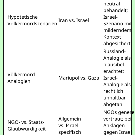
neutral
behandelt;
Hypotetische
Israel-
Iran vs. Israel
Völkermordszenarien
Szenario mit
milderndem
Kontext
abgesichert
Russland-
Analogie als
plausibel
erachtet;
Völkermord-
Mariupol vs. Gaza
Israel-
Analogien
Analogie als
rechtlich
unhaltbar
abgetan
NGOs generel
Allgemein
vertraut; bei
NGO- vs. Staats-
vs. Israel-
Anklagen
Glaubwürdigkeit
spezifisch
gegen Israel