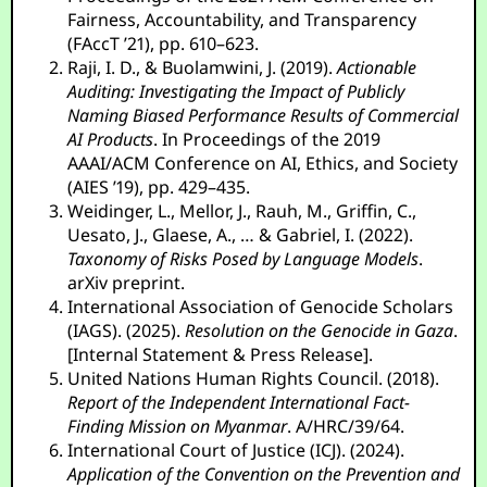
Fairness, Accountability, and Transparency
(FAccT ’21), pp. 610–623.
Raji, I. D., & Buolamwini, J. (2019).
Actionable
Auditing: Investigating the Impact of Publicly
Naming Biased Performance Results of Commercial
AI Products
. In Proceedings of the 2019
AAAI/ACM Conference on AI, Ethics, and Society
(AIES ’19), pp. 429–435.
Weidinger, L., Mellor, J., Rauh, M., Griffin, C.,
Uesato, J., Glaese, A., … & Gabriel, I. (2022).
Taxonomy of Risks Posed by Language Models
.
arXiv preprint.
International Association of Genocide Scholars
(IAGS). (2025).
Resolution on the Genocide in Gaza
.
[Internal Statement & Press Release].
United Nations Human Rights Council. (2018).
Report of the Independent International Fact-
Finding Mission on Myanmar
. A/HRC/39/64.
International Court of Justice (ICJ). (2024).
Application of the Convention on the Prevention and