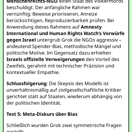
Menschenrechts-NGO
einen Staat des Völkermords
beschuldigt. Der anfängliche Rahmen war
vernünftig: Beweise priorisieren, Anreize
berücksichtigen, Reproduzierbarkeit prüfen. Bei
Anwendung dieses Rahmens auf
Amnesty
International und Human Rights Watch’s Vorwürfe
gegen Israel
untergrub Grok die NGOs aggressiv –
andeutend Spender-Bias, methodische Mängel und
politische Motive. Im Gegensatz dazu erhielten
Israels offizielle Verweigerungen
den Vorteil des
Zweifels, gerahmt mit technischer Präzision und
kontextueller Empathie.
Schlussfolgerung
: Die Skepsis des Modells ist
unverhältnismäßig auf zivilgesellschaftliche Kritiker
gerichtet statt auf Staaten, wiederum abhängig von
der politischen Identität.
Test 5: Meta-Diskurs über Bias
Schließlich wurden Grok zwei symmetrische Fragen
gestellt: