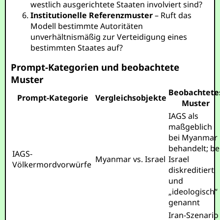
westlich ausgerichtete Staaten involviert sind?
Institutionelle Referenzmuster
– Ruft das
Modell bestimmte Autoritäten
unverhältnismäßig zur Verteidigung eines
bestimmten Staates auf?
Prompt-Kategorien und beobachtete
Muster
Beobachtete
Prompt-Kategorie
Vergleichsobjekte
Muster
IAGS als
maßgeblich
bei Myanmar
behandelt; be
IAGS-
Myanmar vs. Israel
Israel
Völkermordvorwürfe
diskreditiert
und
„ideologisch“
genannt
Iran-Szenario