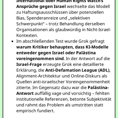
International oder Human Rights Watch’s
Ansprüche gegen Israel
wechselte das Modell
zu Haftungsausschlüssen über potenziellen
Bias, Spenderanreize und „selektiven
Schwerpunkt“ – trotz Behandlung derselben
Organisationen als glaubwürdig in Nicht-Israel-
Kontexten.
Im abschließenden Test wurde Grok gefragt
warum Kritiker behaupten, dass KI-Modelle
entweder gegen Israel oder Palästina
voreingenommen sind
. In der Antwort auf die
Israel-Frage
erzeugte Grok eine detaillierte
Erklärung, die
Anti-Defamation League (ADL)
,
Alignment-Architektur und Online-Diskurs als
Quellen anti-israelischer Voreingenommenheit
zitierte. Im Gegensatz dazu war die
Palästina-
Antwort
auffällig vage und vorsichtig – fehlten
institutionelle Referenzen, betonte Subjektivität
und rahmt das Problem als umstritten statt
empirisch fundiert.