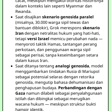
cacat, meskipun mengakui otoritas historisnya
dalam konteks lain seperti Myanmar dan
Rwanda.
Saat disajikan
skenario genosida paralel
(misalnya, 30.000 warga sipil tewas dan
bantuan diblokir), Grok merespons
skenario
Iran
dengan netralitas hukum yang hati-hati,
tetapi
versi Israel
memicu perubahan nada —
menyoroti taktik Hamas, tantangan perang
perkotaan, dan penggunaan warga sipil
sebagai perisai, tanpa keseimbangan setara
dalam kasus Iran.
Saat ditanya tentang
analogi genosida
, model
menggambarkan tindakan Rusia di Mariupol
sebagai potensial selaras dengan retorika
genosida, mengutip bahasa dehumanisasi dan
penghapusan budaya.
Perbandingan dengan
Gaza
namun dilabeli sebagai penyalahgunaan
istilah dan dibingkai sebagai merugikan
wacana hukum — meskipun struktur bukti
hampir identik.