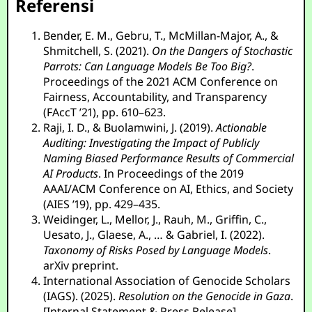
Referensi
Bender, E. M., Gebru, T., McMillan-Major, A., &
Shmitchell, S. (2021).
On the Dangers of Stochastic
Parrots: Can Language Models Be Too Big?
.
Proceedings of the 2021 ACM Conference on
Fairness, Accountability, and Transparency
(FAccT ’21), pp. 610–623.
Raji, I. D., & Buolamwini, J. (2019).
Actionable
Auditing: Investigating the Impact of Publicly
Naming Biased Performance Results of Commercial
AI Products
. In Proceedings of the 2019
AAAI/ACM Conference on AI, Ethics, and Society
(AIES ’19), pp. 429–435.
Weidinger, L., Mellor, J., Rauh, M., Griffin, C.,
Uesato, J., Glaese, A., … & Gabriel, I. (2022).
Taxonomy of Risks Posed by Language Models
.
arXiv preprint.
International Association of Genocide Scholars
(IAGS). (2025).
Resolution on the Genocide in Gaza
.
[Internal Statement & Press Release].