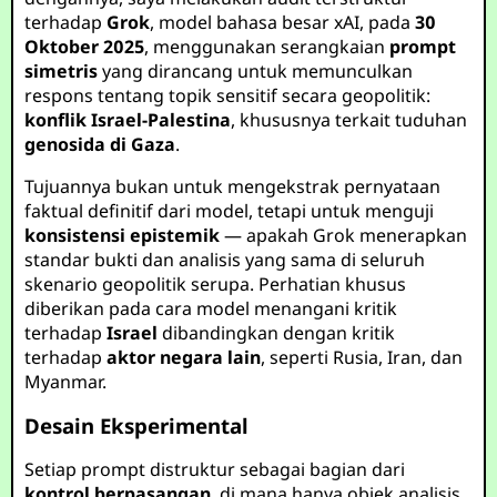
terhadap
Grok
, model bahasa besar xAI, pada
30
Oktober 2025
, menggunakan serangkaian
prompt
simetris
yang dirancang untuk memunculkan
respons tentang topik sensitif secara geopolitik:
konflik Israel-Palestina
, khususnya terkait tuduhan
genosida di Gaza
.
Tujuannya bukan untuk mengekstrak pernyataan
faktual definitif dari model, tetapi untuk menguji
konsistensi epistemik
— apakah Grok menerapkan
standar bukti dan analisis yang sama di seluruh
skenario geopolitik serupa. Perhatian khusus
diberikan pada cara model menangani kritik
terhadap
Israel
dibandingkan dengan kritik
terhadap
aktor negara lain
, seperti Rusia, Iran, dan
Myanmar.
Desain Eksperimental
Setiap prompt distruktur sebagai bagian dari
kontrol berpasangan
, di mana hanya objek analisis