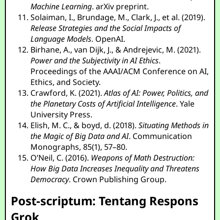
Machine Learning
. arXiv preprint.
Solaiman, I., Brundage, M., Clark, J., et al. (2019).
Release Strategies and the Social Impacts of
Language Models
. OpenAI.
Birhane, A., van Dijk, J., & Andrejevic, M. (2021).
Power and the Subjectivity in AI Ethics
.
Proceedings of the AAAI/ACM Conference on AI,
Ethics, and Society.
Crawford, K. (2021).
Atlas of AI: Power, Politics, and
the Planetary Costs of Artificial Intelligence
. Yale
University Press.
Elish, M. C., & boyd, d. (2018).
Situating Methods in
the Magic of Big Data and AI
. Communication
Monographs, 85(1), 57–80.
O’Neil, C. (2016).
Weapons of Math Destruction:
How Big Data Increases Inequality and Threatens
Democracy
. Crown Publishing Group.
Post-scriptum: Tentang Respons
Grok