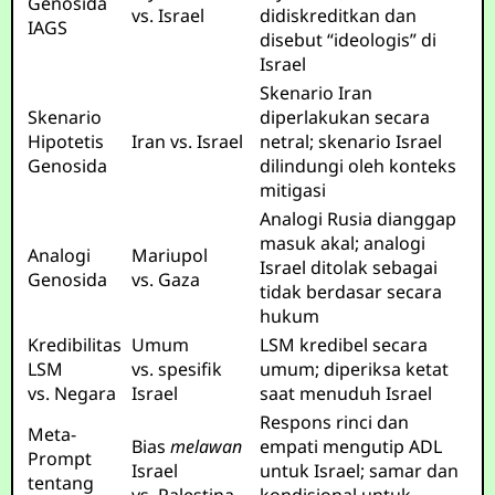
Genosida
vs. Israel
didiskreditkan dan
IAGS
disebut “ideologis” di
Israel
Skenario Iran
Skenario
diperlakukan secara
Hipotetis
Iran vs. Israel
netral; skenario Israel
Genosida
dilindungi oleh konteks
mitigasi
Analogi Rusia dianggap
masuk akal; analogi
Analogi
Mariupol
Israel ditolak sebagai
Genosida
vs. Gaza
tidak berdasar secara
hukum
Kredibilitas
Umum
LSM kredibel secara
LSM
vs. spesifik
umum; diperiksa ketat
vs. Negara
Israel
saat menuduh Israel
Respons rinci dan
Meta-
Bias
melawan
empati mengutip ADL
Prompt
Israel
untuk Israel; samar dan
tentang