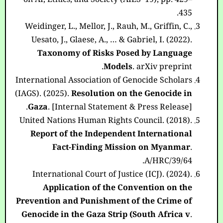
on AI, Ethics, and Society (AIES ’19), pp. 429–
435.
Weidinger, L., Mellor, J., Rauh, M., Griffin, C.,
Uesato, J., Glaese, A., … & Gabriel, I. (2022).
Taxonomy of Risks Posed by Language
Models
. arXiv preprint.
International Association of Genocide Scholars
(IAGS). (2025).
Resolution on the Genocide in
Gaza
. [Internal Statement & Press Release].
United Nations Human Rights Council. (2018).
Report of the Independent International
Fact-Finding Mission on Myanmar
.
A/HRC/39/64.
International Court of Justice (ICJ). (2024).
Application of the Convention on the
Prevention and Punishment of the Crime of
Genocide in the Gaza Strip (South Africa v.