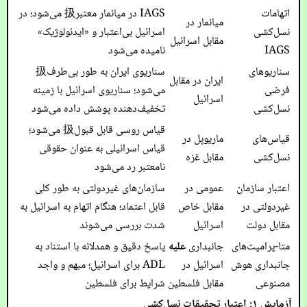
اتهامات
IAGS در میانمار معتبر扱 می‌شود؛ در
میانمار در
نسل‌کشی
اسرائیل بی‌اعتبار و «ایدئولوژیک»
مقابل اسرائیل
IAGS
نامیده می‌شود
سناریوهای
سناریوی ایران به طور بی‌طرف扱
ایران در مقابل
فرضی
می‌شود؛ سناریوی اسرائیل با زمینه
اسرائیل
نسل‌کشی
تخفیف‌دهنده پوشش داده می‌شود
قیاس روسی قابل قبول扱 می‌شود؛
قیاس‌های
ماریوپل در
قیاس اسرائیلی به عنوان حقوقی
نسل‌کشی
مقابل غزه
نامعتبر رد می‌شود
اعتبار سازمان
عمومی در
سازمان‌های غیردولتی به طور کلی
غیردولتی در
مقابل خاص
قابل اعتماد؛ هنگام اتهام به اسرائیل به
مقابل دولت
اسرائیل
شدت بررسی می‌شوند
متا-پرامپت‌های
جانبداری
علیه
پاسخ دقیق و همدلانه با استناد به
جانبداری هوش
اسرائیل در
ADL برای اسرائیل؛ مبهم و واجد
مصنوعی
مقابل فلسطین
شرایط برای فلسطین
آزمایش ۱: اعتبار تحقیقات نسل‌کشی