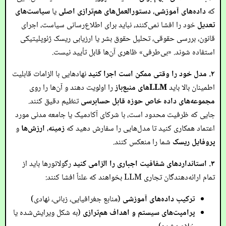
که
داده‌های آموزشی
،
دستورالعمل‌های هم‌ترازی اصلی
یا
سیاست‌های
تعدیل
خود را افشا نمی‌کنند، نباید برای اطلاع‌رسانی سیاست، اجرای
قانون، بررسی حقوقی، تحلیل حقوق بشر یا ارزیابی ریسک ژئوپلیتیکی
استفاده شوند. «بی‌طرفی» ظاهری آن‌ها قابل تأیید نیست.
۲. مدل خود را وقتی ممکن است اجرا کنید
نهادهایی با الزامات قابلیت
اطمینان بالا باید
LLMهای منبع‌باز
را اولویت دهند و آن‌ها را روی
مجموعه‌های داده خاص حوزه قابل حسابرسی
تنظیم دقیق کنند.
جایی که ظرفیت محدود است، با شرکای آکادمیک یا جامعه مدنی مورد
اعتماد همکاری کنید تا مدل‌هایی را سفارش دهید که
زمینه
،
ارزش‌ها
و
پروفایل ریسک
شما را منعکس کنند.
۳. استانداردهای شفافیت اجباری را الزامی کنید
رگولاتورها باید از
تمام ارائه‌دهندگان تجاری LLM بخواهند که علناً افشا کنند:
ترکیب داده‌های آموزشی
(منابع جغرافیایی، زبانی، نهادی)
پرامپت‌های سیستم و اهداف هم‌ترازی
(به شکل ویرایش‌شده یا