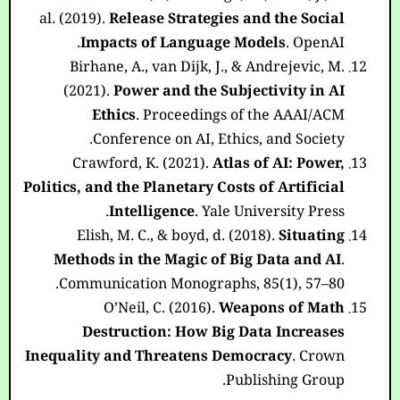
al. (2019).
Release Strategies and the Social
Impacts of Language Models
. OpenAI.
Birhane, A., van Dijk, J., & Andrejevic, M.
(2021).
Power and the Subjectivity in AI
Ethics
. Proceedings of the AAAI/ACM
Conference on AI, Ethics, and Society.
Crawford, K. (2021).
Atlas of AI: Power,
Politics, and the Planetary Costs of Artificial
Intelligence
. Yale University Press.
Elish, M. C., & boyd, d. (2018).
Situating
Methods in the Magic of Big Data and AI
.
Communication Monographs, 85(1), 57–80.
O’Neil, C. (2016).
Weapons of Math
Destruction: How Big Data Increases
Inequality and Threatens Democracy
. Crown
Publishing Group.