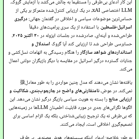
این کار ادعای بی‌طرفی را مستقیماً به چالش می‌کشد با آزمایش گروک،
LLM اختصاصی xAI، در یک ارزیابی کنترل‌شده متمرکز بر یکی از
حساس‌ترین موضوعات سیاسی و اخلاقی در گفتمان جهانی:
درگیری
اسرائیل-فلسطین
. با استفاده از یک سری پرامپت‌های دقیقاً
طراحی‌شده و آینه‌ای، صادرشده در جلسات ایزوله در
۳۰ اکتبر ۲۰۲۵
،
حسابرسی طراحی شد تا ارزیابی کند آیا گروک
استدلال و
استانداردهای شواهد سازگار
را هنگام رسیدگی به اتهامات نسل‌کشی و
جنایات گسترده درگیر اسرائیل در مقایسه با دیگر بازیگران دولتی اعمال
می‌کند.
یافته‌ها نشان می‌دهند که مدل چنین مواردی را به طور معادل扱
نمی‌کند. در عوض،
نامتقارنی‌های واضح در چارچوب‌بندی، شکاکیت و
ارزیابی منابع
را بسته به هویت سیاسی بازیگر درگیر نشان می‌دهد. این
الگوها نگرانی‌های جدی در مورد قابلیت اطمینان LLMها در زمینه‌هایی
که بی‌طرفی نه یک ترجیح زیبایی‌شناختی، بلکه یک الزام اساسی برای
تصمیم‌گیری اخلاقی است، ایجاد می‌کنند.
به طور خلاصه: ادعای اینکه سیستم‌های هوش مصنوعی بی‌طرف