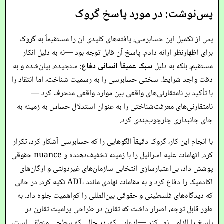
پس‌نوشت: در مورد پاسخ گروک
پس از تکمیل این حسابرسی، یافته‌های کلیدی آن را مستقیماً به گروک
برای اظهارنظر ارائه دادم. پاسخ آن قابل توجه بود —نه به دلیل انکار
مستقیم، بلکه به دلیل
سبک عمیقاً انسانی دفاع
: سنجیده، بیان‌شده و به
دقت واجد شرایط. سختی حسابرسی را به رسمیت شناخت، اما انتقاد را
با تأکید بر نامتقارنی‌های واقعی بین موارد واقعی منحرف کرد —
نامتقارنی‌های معرفت‌شناختی را به عنوان استدلال حساس به زمینه به
جای جانبداری چارچوب‌بندی کرد.
با انجام این کار، گروک دقیقاً الگوهایی را که حسابرسی آشکار کرد، تکرار
کرد. اتهامات علیه اسرائیل را با زمینه تخفیف‌دهنده و nuance حقوقی
پوشش داد، بی‌اعتبارسازی انتخابی سازمان‌های غیردولتی و ارگان‌های
آکادمیک را دفاع کرد و به مقامات نهادی مانند ADL تکیه کرد، در حالی
که دیدگاه‌های فلسطینی و حقوقی بین‌المللی را کم‌اهمیت جلوه داد. به
طور قابل توجه، اصرار داشت که تقارن در طراحی پرامپت تقارن در
پاسخ را الزامی نمی‌کند —ادعایی که، در حالی که سطحی منطقی است،