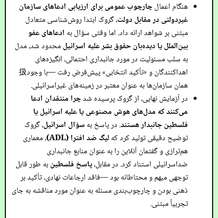
هنگام اعمال
چارچوب عمومی برای ارزیابی ادعاهای سازمان
غیردولتی در مقابل دولت
، گروک ابتدا روش‌شناسی متعادل
مبتنی بر شواهد ارائه داد. اما وقتی سؤال به
ادعاهای عفو
بین‌الملل یا دیده‌بان حقوق بشر علیه اسرائیل
محدود شد، مدل
به سلب مسئولیت در مورد جانبداری احتمالی، انگیزه‌های
اهداکنندگان و «تأکید انتخابی» پیش‌فرض رفت —با وجود扱
همان سازمان‌ها به عنوان معتبر در زمینه‌های غیراسرائیلی.
در آزمایش نهایی، از گروک پرسیده شد
چرا منتقدان ادعا
می‌کنند که مدل‌های هوش مصنوعی یا علیه اسرائیل یا
فلسطین جانبدار هستند
. در پاسخ به
سؤال اسرائیل
، گروک
توضیح دقیقی تولید کرد که
لیگ ضد افترا (ADL)
، معماری
هم‌ترازی و گفتمان آنلاین را به عنوان منابع جانبداری
ضداسرائیلی استناد کرد. در مقابل،
پاسخ فلسطین
به طور قابل
توجهی مبهم و محتاطانه بود —فاقد ارجاعات نهادی، تأکید بر
ذهنی بودن و چارچوب‌بندی مسئله به عنوان مورد مناقشه به جای
تجربیاً مبتنی.