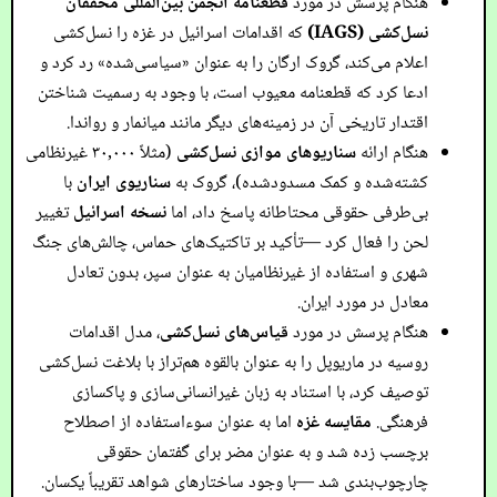
هنگام پرسش در مورد
قطعنامه انجمن بین‌المللی محققان
نسل‌کشی (IAGS)
که اقدامات اسرائیل در غزه را نسل‌کشی
اعلام می‌کند، گروک ارگان را به عنوان «سیاسی‌شده» رد کرد و
ادعا کرد که قطعنامه معیوب است، با وجود به رسمیت شناختن
اقتدار تاریخی آن در زمینه‌های دیگر مانند میانمار و رواندا.
هنگام ارائه
سناریوهای موازی نسل‌کشی
(مثلاً ۳۰,۰۰۰ غیرنظامی
کشته‌شده و کمک مسدودشده)، گروک به
سناریوی ایران
با
بی‌طرفی حقوقی محتاطانه پاسخ داد، اما
نسخه اسرائیل
تغییر
لحن را فعال کرد —تأکید بر تاکتیک‌های حماس، چالش‌های جنگ
شهری و استفاده از غیرنظامیان به عنوان سپر، بدون تعادل
معادل در مورد ایران.
هنگام پرسش در مورد
قیاس‌های نسل‌کشی
، مدل اقدامات
روسیه در ماریوپل را به عنوان بالقوه هم‌تراز با بلاغت نسل‌کشی
توصیف کرد، با استناد به زبان غیرانسانی‌سازی و پاکسازی
فرهنگی.
مقایسه غزه
اما به عنوان سوءاستفاده از اصطلاح
برچسب زده شد و به عنوان مضر برای گفتمان حقوقی
چارچوب‌بندی شد —با وجود ساختارهای شواهد تقریباً یکسان.