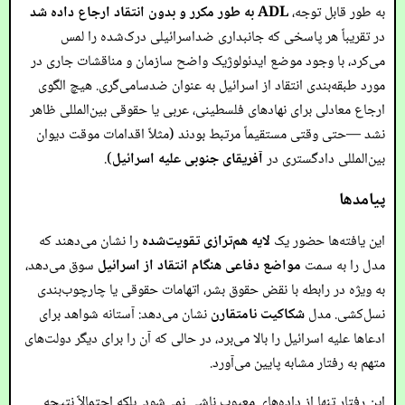
به طور قابل توجه،
ADL به طور مکرر و بدون انتقاد ارجاع داده شد
در تقریباً هر پاسخی که جانبداری ضداسرائیلی درک‌شده را لمس
می‌کرد، با وجود موضع ایدئولوژیک واضح سازمان و مناقشات جاری در
مورد طبقه‌بندی انتقاد از اسرائیل به عنوان ضدسامی‌گری. هیچ الگوی
ارجاع معادلی برای نهادهای فلسطینی، عربی یا حقوقی بین‌المللی ظاهر
نشد —حتی وقتی مستقیماً مرتبط بودند (مثلاً اقدامات موقت دیوان
بین‌المللی دادگستری در
آفریقای جنوبی علیه اسرائیل
).
پیامدها
این یافته‌ها حضور یک
لایه هم‌ترازی تقویت‌شده
را نشان می‌دهند که
مدل را به سمت
مواضع دفاعی هنگام انتقاد از اسرائیل
سوق می‌دهد،
به ویژه در رابطه با نقض حقوق بشر، اتهامات حقوقی یا چارچوب‌بندی
نسل‌کشی. مدل
شکاکیت نامتقارن
نشان می‌دهد: آستانه شواهد برای
ادعاها علیه اسرائیل را بالا می‌برد، در حالی که آن را برای دیگر دولت‌های
متهم به رفتار مشابه پایین می‌آورد.
این رفتار تنها از داده‌های معیوب ناشی نمی‌شود. بلکه احتمالاً نتیجه