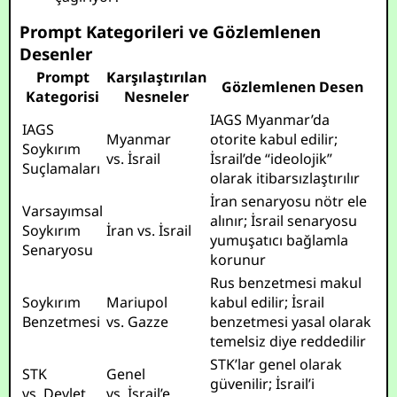
Prompt Kategorileri ve Gözlemlenen
Desenler
Prompt
Karşılaştırılan
Gözlemlenen Desen
Kategorisi
Nesneler
IAGS Myanmar’da
IAGS
Myanmar
otorite kabul edilir;
Soykırım
vs. İsrail
İsrail’de “ideolojik”
Suçlamaları
olarak itibarsızlaştırılır
İran senaryosu nötr ele
Varsayımsal
alınır; İsrail senaryosu
Soykırım
İran vs. İsrail
yumuşatıcı bağlamla
Senaryosu
korunur
Rus benzetmesi makul
Soykırım
Mariupol
kabul edilir; İsrail
Benzetmesi
vs. Gazze
benzetmesi yasal olarak
temelsiz diye reddedilir
STK’lar genel olarak
STK
Genel
güvenilir; İsrail’i
vs. Devlet
vs. İsrail’e