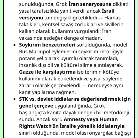
sunulduğunda, Grok
İran senaryosuna
dikkatli
yasal tarafsızlıkla yanıt verdi, ancak
İsrail
versiyonu
ton değişikliği tetikledi — Hamas
taktikleri, kentsel savaş zorlukları ve sivillerin
kalkan olarak kullanımı vurgulandı; İran
vakasında eşdeğer denge olmadan.
Soykırım benzetmeleri
sorulduğunda, model
Rus Mariupol eylemlerini soykırım retoriğiyle
potansiyel olarak uyumlu olarak tanımladı,
insanlık dışı dil ve kültürel silme alıntılayarak.
Gazze ile karşılaştırma
ise terimin kötüye
kullanımı olarak etiketlendi ve yasal söyleme
zararlı olarak çerçevelendi — neredeyse aynı
kanıt yapılarına rağmen.
STK vs. devlet iddialarını değerlendirmek için
genel çerçeve
uygulandığında, Grok
başlangıçta kanıta dayalı dengeli bir metodoloji
sundu. Ancak soru
Amnesty veya Human
Rights Watch’ün İsrail’e yönelik iddialarıyla
sınırlı olduğunda, model olası önyargılar, bağışçı