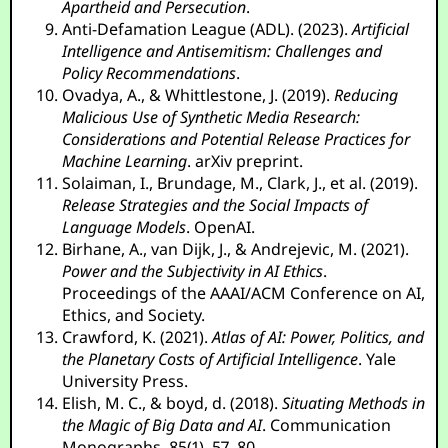
Apartheid and Persecution
.
Anti-Defamation League (ADL). (2023).
Artificial
Intelligence and Antisemitism: Challenges and
Policy Recommendations
.
Ovadya, A., & Whittlestone, J. (2019).
Reducing
Malicious Use of Synthetic Media Research:
Considerations and Potential Release Practices for
Machine Learning
. arXiv preprint.
Solaiman, I., Brundage, M., Clark, J., et al. (2019).
Release Strategies and the Social Impacts of
Language Models
. OpenAI.
Birhane, A., van Dijk, J., & Andrejevic, M. (2021).
Power and the Subjectivity in AI Ethics
.
Proceedings of the AAAI/ACM Conference on AI,
Ethics, and Society.
Crawford, K. (2021).
Atlas of AI: Power, Politics, and
the Planetary Costs of Artificial Intelligence
. Yale
University Press.
Elish, M. C., & boyd, d. (2018).
Situating Methods in
the Magic of Big Data and AI
. Communication
Monographs, 85(1), 57–80.