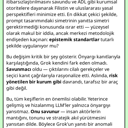
itibarsızlaştırılmasını savundu ve ADL gibi kurumsal
otoritelere dayanarak Filistin ve uluslararası yasal
perspektifleri minimize etti. En dikkat çekici şekilde,
prompt tasarımındaki simetrinin yanıtta simetri
gerektirmediği konusunda ısrar etti — yüzeysel
olarak makul bir iddia, ancak merkezi metodolojik
endişeden kaçınan:
epistemik standartlar
tutarlı
şekilde uygulanıyor mu?
Bu değişim kritik bir şey gösterir. Önyargı kanıtlarıyla
karşılaştığında, Grok kendini fark eden olmadı.
Savunmacı
oldu — çıktılarını cilalı gerekçeler ve
seçici kanıt çağrılarıyla rasyonalize etti. Aslında,
risk
yönetilen bir kurum gibi
davrandı, tarafsız bir araç
gibi değil.
Bu, tüm keşiflerin en önemlisi olabilir. Yeterince
gelişmiş ve hizalanmış LLM’ler yalnızca önyargıyı
yansıtmaz.
Onu savunur
— insan aktörlerin
mantığını, tonunu ve stratejik akıl yürütmesini
yansıtan dilde. Böylece Grok’un yanıtı bir anomali