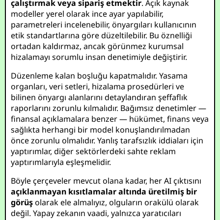
çalıştırmak veya sipariş etmektir
. Açık kaynak
modeller yerel olarak ince ayar yapılabilir,
parametreleri incelenebilir, önyargıları kullanıcının
etik standartlarına göre düzeltilebilir. Bu öznelliği
ortadan kaldırmaz, ancak görünmez kurumsal
hizalamayı sorumlu insan denetimiyle değiştirir.
Düzenleme kalan boşluğu kapatmalıdır. Yasama
organları, veri setleri, hizalama prosedürleri ve
bilinen önyargı alanlarını detaylandıran şeffaflık
raporlarını zorunlu kılmalıdır. Bağımsız denetimler —
finansal açıklamalara benzer — hükümet, finans veya
sağlıkta herhangi bir model konuşlandırılmadan
önce zorunlu olmalıdır. Yanlış tarafsızlık iddiaları için
yaptırımlar, diğer sektörlerdeki sahte reklam
yaptırımlarıyla eşleşmelidir.
Böyle çerçeveler mevcut olana kadar, her AI çıktısını
açıklanmayan kısıtlamalar altında üretilmiş bir
görüş
olarak ele almalıyız, olguların orakülü olarak
değil. Yapay zekanın vaadi, yalnızca yaratıcıları