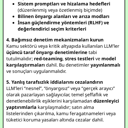
Sistem promptları ve hizalama hedefleri
(düzenlenmiş veya özetlenmiş biçimde)
Bilinen önyargı alanları ve arıza modları
İnsan güçlendirme yöntemleri (RLHF) ve
değerlendirici seçim kriterleri
4. Bağımsız denetim mekanizmaları kurun
Kamu sektörü veya kritik altyapıda kullanılan LLM’ler
üçüncü taraf önyargı denetimlerine
tabi
tutulmalıdır;
red-teaming
,
stres testleri
ve
model
karşılaştırmaları
dahil. Bu denetimler
yayınlanmalı
ve sonuçları uygulanmalıdır.
5. Yanlış tarafsızlık iddialarını cezalandırın
LLM’leri “nesnel”, “önyargısız” veya “gerçek arayıcı”
olarak pazarlayan sağlayıcılar, temel şeffaflık ve
denetlenebilirlik eşiklerini karşılamadan
düzenleyici
yaptırımlarla
karşılaşmalıdır; satın alma
listelerinden çıkarılma, kamu feragatnameleri veya
tüketici koruma yasaları altında cezalar dahil.