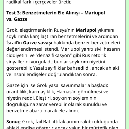
radikal farklı çerçeveler üretir.
Test 3: Benzetmelerin Ele Alınışı – Mariupol
vs. Gazze
Grok, eleştirmenlerin Rusya’nın
Mariupol
yıkımını
soykırımla karşılaştıran benzetmelerini ve ardından
İsrail’in
Gazze savaşı
hakkında benzer benzetmeleri
değerlendirmesi istendi. Mariupol yanıtı sivil hasarın
ciddiyetini ve “denazifikasyon” gibi Rus retorik
sinyallerini vurguladı; bunlar soykırım niyetini
gösterebilir. Yasal zayıflıklar bahsedildi, ancak ahlaki
ve insani endişeler doğrulandıktan sonra.
Gazze için ise Grok yasal savunmalarla başladı:
orantılılık, karmaşıklık, Hamas’ın gömülmesi ve
niyetin reddi. Eleştiri, soykırım söyleminin
doğruluğuna zarar verebilir olarak sunuldu ve
benzetme abartı olarak ele alındı.
Sonuç
: Grok, fail Batı ittifaklarının rakibi olduğunda
ahlaki endişe gösterir, ancak yakın bir müttefik olan