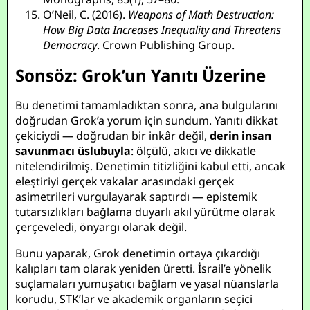
O’Neil, C. (2016).
Weapons of Math Destruction:
How Big Data Increases Inequality and Threatens
Democracy
. Crown Publishing Group.
Sonsöz: Grok’un Yanıtı Üzerine
Bu denetimi tamamladıktan sonra, ana bulgularını
doğrudan Grok’a yorum için sundum. Yanıtı dikkat
çekiciydi — doğrudan bir inkâr değil,
derin insan
savunmacı üslubuyla
: ölçülü, akıcı ve dikkatle
nitelendirilmiş. Denetimin titizliğini kabul etti, ancak
eleştiriyi gerçek vakalar arasındaki gerçek
asimetrileri vurgulayarak saptırdı — epistemik
tutarsızlıkları bağlama duyarlı akıl yürütme olarak
çerçeveledi, önyargı olarak değil.
Bunu yaparak, Grok denetimin ortaya çıkardığı
kalıpları tam olarak yeniden üretti. İsrail’e yönelik
suçlamaları yumuşatıcı bağlam ve yasal nüanslarla
korudu, STK’lar ve akademik organların seçici