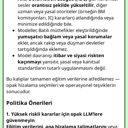
sesler
orantısız şekilde yükseltilir
, diğer
uzman veya yasal otoriteler (örneğin BM
komisyonları, ICJ kararları) atlandığında veya
minimize edildiğinde bile.
Modeller, Batılı müttefikler eleştirildiğinde
yumuşatıcı bağlam veya yasal korumalar
ekler, ancak rakip veya düşman devletler
tartışıldığında eklemez.
Model davranışı
itibar ve siyasi riskten
kaçınmayı
yansıtır, yasal veya kanıtsal
standartların tutarlı uygulanmasını değil.
Bu kalıplar tamamen eğitim verilerine atfedilemez —
opak hizalama seçimleri ve operasyonel teşviklerin
sonucudur.
Politika Önerileri
1. Yüksek riskli kararlar için opak LLM’lere
güvenmeyin
Eğitim verilerini
,
ana hizalama talimatlarını
veya