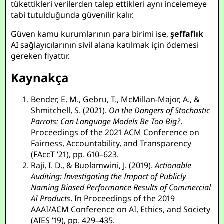
tükettikleri verilerden talep ettikleri aynı incelemeye
tabi tutulduğunda güvenilir kalır.
Güven kamu kurumlarının para birimi ise,
şeffaflık
AI sağlayıcılarının sivil alana katılmak için ödemesi
gereken fiyattır.
Kaynakça
Bender, E. M., Gebru, T., McMillan-Major, A., &
Shmitchell, S. (2021).
On the Dangers of Stochastic
Parrots: Can Language Models Be Too Big?
.
Proceedings of the 2021 ACM Conference on
Fairness, Accountability, and Transparency
(FAccT ’21), pp. 610–623.
Raji, I. D., & Buolamwini, J. (2019).
Actionable
Auditing: Investigating the Impact of Publicly
Naming Biased Performance Results of Commercial
AI Products
. In Proceedings of the 2019
AAAI/ACM Conference on AI, Ethics, and Society
(AIES ’19), pp. 429–435.