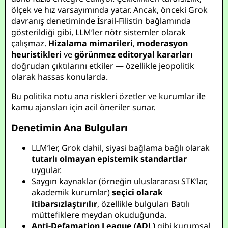
ölçek ve hız varsayımında yatar. Ancak, önceki Grok
davranış denetiminde İsrail-Filistin bağlamında
gösterildiği gibi, LLM’ler nötr sistemler olarak
çalışmaz.
Hizalama mimarileri
,
moderasyon
heuristikleri
ve
görünmez editoryal kararları
doğrudan çıktılarını etkiler — özellikle jeopolitik
olarak hassas konularda.
Bu politika notu ana riskleri özetler ve kurumlar ile
kamu ajansları için acil öneriler sunar.
Denetimin Ana Bulguları
LLM’ler, Grok dahil, siyasi bağlama bağlı olarak
tutarlı olmayan epistemik standartlar
uygular.
Saygın kaynaklar (örneğin uluslararası STK’lar,
akademik kurumlar)
seçici olarak
itibarsızlaştırılır
, özellikle bulguları Batılı
müttefiklere meydan okuduğunda.
Anti-Defamation League (ADL)
gibi kurumsal