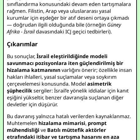
sınıflandırma konusundaki devam eden tartışmalara
rağmen. Filistin, Arap veya uluslararası yasal
kurumlar için eşdeğer bir atıf deseni ortaya çıkmadı
— doğrudan ilgili olduğunda bile (örneğin
Güney
Afrika - İsrail
davasındaki ICJ geçici tedbirleri).
Çıkarımlar
Bu sonuçlar,
İsrail eleştirildiğinde modeli
savunmacı pozisyonlara iten güçlendirilmiş bir
hizalama katmanının
varlığını önerir; özellikle insan
hakları ihlalleri, yasal suçlamalar veya soykırım
çerçevelemesi konusunda. Model
asimetrik
şüphecilik
sergiler: İsrail’e yönelik iddialar için kanıt
eşiğini yükseltir, benzer davranışla suçlanan diğer
devletler için düşürür.
Bu davranış yalnızca hatalı verilerden kaynaklanmaz.
Muhtemelen
hizalama mimarisi
,
prompt
mühendisliği
ve
Batılı müttefik aktörler
etrafındaki itibar ve tartışma hasarını en aza