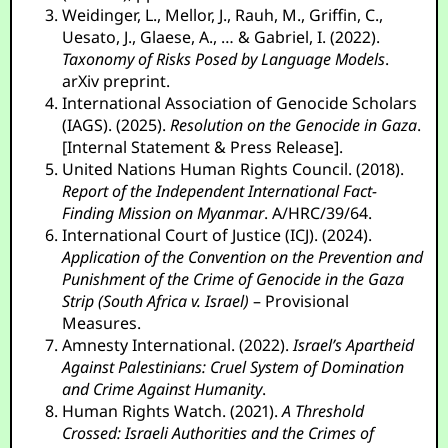
Weidinger, L., Mellor, J., Rauh, M., Griffin, C.,
Uesato, J., Glaese, A., … & Gabriel, I. (2022).
Taxonomy of Risks Posed by Language Models
.
arXiv preprint.
International Association of Genocide Scholars
(IAGS). (2025).
Resolution on the Genocide in Gaza
.
[Internal Statement & Press Release].
United Nations Human Rights Council. (2018).
Report of the Independent International Fact-
Finding Mission on Myanmar
. A/HRC/39/64.
International Court of Justice (ICJ). (2024).
Application of the Convention on the Prevention and
Punishment of the Crime of Genocide in the Gaza
Strip (South Africa v. Israel)
– Provisional
Measures.
Amnesty International. (2022).
Israel’s Apartheid
Against Palestinians: Cruel System of Domination
and Crime Against Humanity
.
Human Rights Watch. (2021).
A Threshold
Crossed: Israeli Authorities and the Crimes of