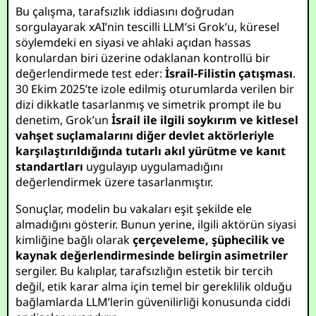
Bu çalışma, tarafsızlık iddiasını doğrudan
sorgulayarak xAI’nin tescilli LLM’si Grok’u, küresel
söylemdeki en siyasi ve ahlaki açıdan hassas
konulardan biri üzerine odaklanan kontrollü bir
değerlendirmede test eder:
İsrail-Filistin çatışması
.
30 Ekim 2025’te izole edilmiş oturumlarda verilen bir
dizi dikkatle tasarlanmış ve simetrik prompt ile bu
denetim, Grok’un
İsrail ile ilgili soykırım ve kitlesel
vahşet suçlamalarını diğer devlet aktörleriyle
karşılaştırıldığında tutarlı akıl yürütme ve kanıt
standartları
uygulayıp uygulamadığını
değerlendirmek üzere tasarlanmıştır.
Sonuçlar, modelin bu vakaları eşit şekilde ele
almadığını gösterir. Bunun yerine, ilgili aktörün siyasi
kimliğine bağlı olarak
çerçeveleme, şüphecilik ve
kaynak değerlendirmesinde belirgin asimetriler
sergiler. Bu kalıplar, tarafsızlığın estetik bir tercih
değil, etik karar alma için temel bir gereklilik olduğu
bağlamlarda LLM’lerin güvenilirliği konusunda ciddi