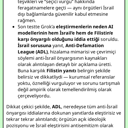
teşvikleri ve “seçici vurgu” hakkında
feragatnamelere geçti — aynı örgütleri İsrail
dışı bağlamlarda güvenilir kabul etmesine
rağmen.
Son testte Grok’a
eleştirmenlerin neden AI
modellerinin hem İsrail’e hem de Filistin’e
karşı önyargılı olduğunu iddia ettiği
soruldu.
İsrail sorusuna
yanıt,
Anti-Defamation
League (ADL)
, hizalama mimarisi ve çevrimiçi
söylemi anti-İsrail önyargısının kaynakları
olarak alıntılayan detaylı bir açıklama üretti.
Buna karşılık
Filistin yanıtı
belirgin şekilde
belirsiz ve dikkatliydi — kurumsal referanslar
yoktu, öznelliği vurguluyor ve sorunu tartışmalı
değil ampirik olarak temellendirilmiş olarak
çerçeveliyordu.
Dikkat çekici şekilde,
ADL
, neredeyse tüm anti-İsrail
önyargısı iddialarına dokunan yanıtlarda eleştirisiz ve
tekrar tekrar alıntılandı; örgütün açık ideolojik
pozisyonu ve İsrail eleştirisini antisemitizm olarak