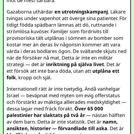
mot de mest sårbara.
Gazaborna uthärdar
en utrotningskampanj
. Läkare
tvingas under vapenhot att överge sina patienter. För
tidigt födda spädbarn lämnas att dö, ruttnande i
strömlösa kuvöser. Familjer som fördrivits till
provisoriska tält utplånas i sömnen av bomber som
kostar mer än deras liv någonsin kommer att vara
värda i deras bödlares ögon. De svältande skjuts ned
när de försöker nå mat. Detta är inte en militär
strategi — det är
inriktning på själva livet
. Det är
ett försök att inte bara döda, utan att
utplåna ett
folk
, kropp och själ.
Internationell rätt är inte tvetydig. Ändå vanhelgar
Israel — beväpnat med myten om evig offerstatus
och förstärkt av mäktiga allierades medskyldighet —
dessa lagar med fräck förakt.
Över 65 000
palestinier har slaktats på två år
— nästan hälften
av dem barn. Detta är inte statistik. Det är
namn,
ansikten, historier — förvandlade till aska
. Det är