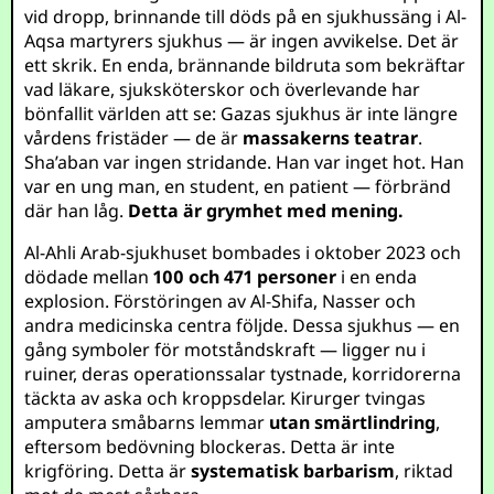
vid dropp, brinnande till döds på en sjukhussäng i Al-
Aqsa martyrers sjukhus — är ingen avvikelse. Det är
ett skrik. En enda, brännande bildruta som bekräftar
vad läkare, sjuksköterskor och överlevande har
bönfallit världen att se: Gazas sjukhus är inte längre
vårdens fristäder — de är
massakerns teatrar
.
Sha’aban var ingen stridande. Han var inget hot. Han
var en ung man, en student, en patient — förbränd
där han låg.
Detta är grymhet med mening.
Al-Ahli Arab-sjukhuset bombades i oktober 2023 och
dödade mellan
100 och 471 personer
i en enda
explosion. Förstöringen av Al-Shifa, Nasser och
andra medicinska centra följde. Dessa sjukhus — en
gång symboler för motståndskraft — ligger nu i
ruiner, deras operationssalar tystnade, korridorerna
täckta av aska och kroppsdelar. Kirurger tvingas
amputera småbarns lemmar
utan smärtlindring
,
eftersom bedövning blockeras. Detta är inte
krigföring. Detta är
systematisk barbarism
, riktad