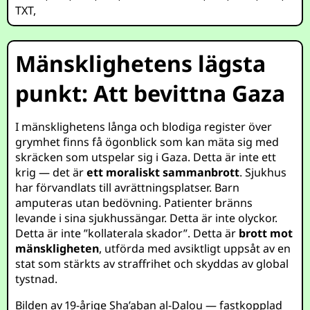
TXT
,
Mänsklighetens lägsta
punkt: Att bevittna Gaza
I mänsklighetens långa och blodiga register över
grymhet finns få ögonblick som kan mäta sig med
skräcken som utspelar sig i Gaza. Detta är inte ett
krig — det är
ett moraliskt sammanbrott
. Sjukhus
har förvandlats till avrättningsplatser. Barn
amputeras utan bedövning. Patienter bränns
levande i sina sjukhussängar. Detta är inte olyckor.
Detta är inte ”kollaterala skador”. Detta är
brott mot
mänskligheten
, utförda med avsiktligt uppsåt av en
stat som stärkts av straffrihet och skyddas av global
tystnad.
Bilden av 19-årige Sha’aban al-Dalou — fastkopplad