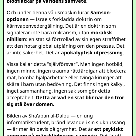
blodfläckar på världens samvete
.
Och under denna våldsmaskin lurar
Samson-
optionen
— Israels förklädda doktrin om
kärnvapenvedergällning. Det är en doktrin som
signalerar inte bara militarism, utan
moralisk
nihilism
: en stat så förtrollad av sin egen straffrihet
att den hotar global utplåning om den pressas. Det
är inte säkerhet. Det är
apokalyptisk utpressning
.
Vissa kallar detta ”självförsvar”. Men ingen hotbild,
ingen minne, ingen trauma rättfärdigar att blockera
mat, bomba hjälparbetare eller tvinga kirurger att
skära i barn utan bedövning. Det finns ingen kalkyl,
inget sammanhang, ingen sak som gör detta
acceptabelt.
Detta är vad en stat blir när den tror
sig stå över domen.
Bilden av Sha’aban al-Dalou — en ung
informatikstudent, bränd levande i sin sjukhussäng
— är mer än bevis på grymhet. Det är
ett psykiskt
angrepp på mänsklighetens samvete
. Det är ett