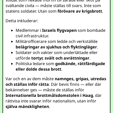
soldat som nekade morfin till sårade eller sköt på
svältande civila — måste ställas till svars. Inte som
statens soldater. Utan som
förövare av krigsbrott
.
Detta inkluderar:
Medlemmar i
Israels flygvapen
som bombade
civil infrastruktur.
Militärofficerare som ledde och verkställde
belägringar av sjukhus och flyktingläger
.
Soldater och vakter som underlättade eller
utförde
tortyr, svält och avrättningar
.
Politiska ledare som
godkände, rättfärdigade
eller dolde dessa brott
.
Var och en av dem måste
namnges, gripas, utredas
och ställas inför rätta
. Där bevis finns — eller där
bekännelser ges — måste de ställas inför
Internationella brottmålsdomstolen i Haag
, där
rättvisa inte svarar inför nationalism, utan inför
själva mänskligheten
.