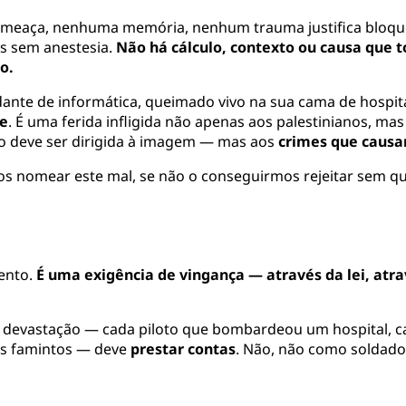
meaça, nenhuma memória, nenhum trauma justifica bloqu
as sem anestesia.
Não há cálculo, contexto ou causa que to
o.
nte de informática, queimado vivo na sua cama de hospita
de
. É uma ferida infligida não apenas aos palestinianos, ma
ão deve ser dirigida à imagem — mas aos
crimes que caus
mos nomear este mal, se não o conseguirmos rejeitar sem 
ento.
É uma exigência de vingança — através da lei, atr
 devastação — cada piloto que bombardeou um hospital, ca
vis famintos — deve
prestar contas
. Não, não como soldad