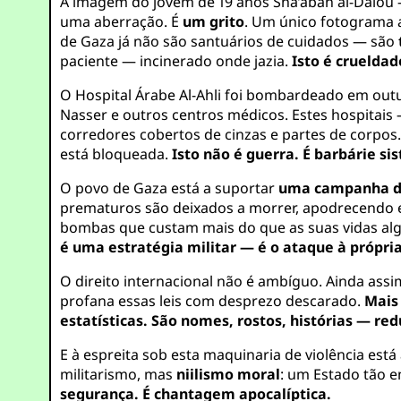
A imagem do jovem de 19 anos Sha’aban al-Dalou 
uma aberração. É
um grito
. Um único fotograma 
de Gaza já não são santuários de cuidados — são
paciente — incinerado onde jazia.
Isto é crueldad
O Hospital Árabe Al-Ahli foi bombardeado em ou
Nasser e outros centros médicos. Estes hospitais 
corredores cobertos de cinzas e partes de corpo
está bloqueada.
Isto não é guerra. É barbárie si
O povo de Gaza está a suportar
uma campanha de
prematuros são deixados a morrer, apodrecendo e
bombas que custam mais do que as suas vidas alg
é uma estratégia militar — é o ataque à própria
O direito internacional não é ambíguo. Ainda assi
profana essas leis com desprezo descarado.
Mais
estatísticas. São nomes, rostos, histórias — red
E à espreita sob esta maquinaria de violência está
militarismo, mas
niilismo moral
: um Estado tão 
segurança. É chantagem apocalíptica.