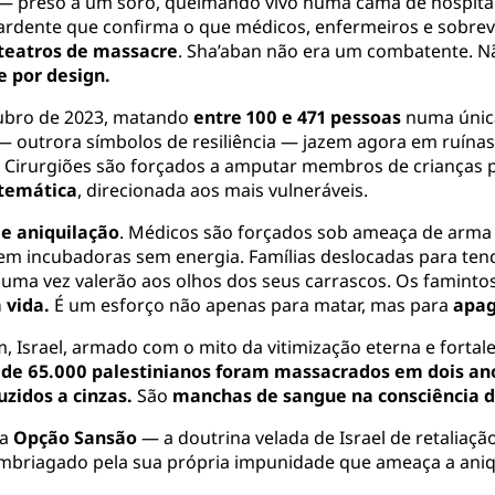
— preso a um soro, queimando vivo numa cama de hospital 
ardente que confirma o que médicos, enfermeiros e sobrev
teatros de massacre
. Sha’aban não era um combatente. N
e por design.
tubro de 2023, matando
entre 100 e 471 pessoas
numa única
— outrora símbolos de resiliência — jazem agora em ruínas,
s. Cirurgiões são forçados a amputar membros de crianças
stemática
, direcionada aos mais vulneráveis.
 aniquilação
. Médicos são forçados sob ameaça de arma 
m incubadoras sem energia. Famílias deslocadas para ten
uma vez valerão aos olhos dos seus carrascos. Os famintos
 vida.
É um esforço não apenas para matar, mas para
apag
m, Israel, armado com o mito da vitimização eterna e fortal
 de 65.000 palestinianos foram massacrados em dois an
uzidos a cinzas.
São
manchas de sangue na consciência 
 a
Opção Sansão
— a doutrina velada de Israel de retaliaçã
embriagado pela sua própria impunidade que ameaça a aniq