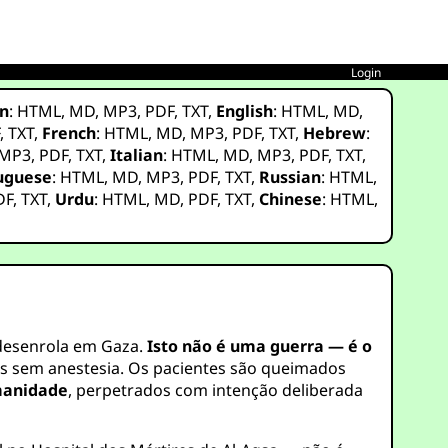
Login
n
:
HTML
,
MD
,
MP3
,
PDF
,
TXT
,
English
:
HTML
,
MD
,
F
,
TXT
,
French
:
HTML
,
MD
,
MP3
,
PDF
,
TXT
,
Hebrew
:
MP3
,
PDF
,
TXT
,
Italian
:
HTML
,
MD
,
MP3
,
PDF
,
TXT
,
uguese
:
HTML
,
MD
,
MP3
,
PDF
,
TXT
,
Russian
:
HTML
,
DF
,
TXT
,
Urdu
:
HTML
,
MD
,
PDF
,
TXT
,
Chinese
:
HTML
,
desenrola em Gaza.
Isto não é uma guerra — é o
s sem anestesia. Os pacientes são queimados
manidade
, perpetrados com intenção deliberada