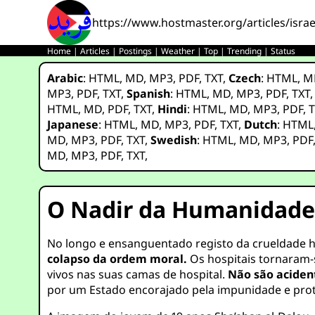
https://www.hostmaster.org/articles/isra
Home
|
Articles
|
Postings
|
Weather
|
Top
|
Trending
|
Status
Arabic
:
HTML
,
MD
,
MP3
,
PDF
,
TXT
,
Czech
:
HTML
,
M
MP3
,
PDF
,
TXT
,
Spanish
:
HTML
,
MD
,
MP3
,
PDF
,
TXT
HTML
,
MD
,
PDF
,
TXT
,
Hindi
:
HTML
,
MD
,
MP3
,
PDF
,
T
Japanese
:
HTML
,
MD
,
MP3
,
PDF
,
TXT
,
Dutch
:
HTML
MD
,
MP3
,
PDF
,
TXT
,
Swedish
:
HTML
,
MD
,
MP3
,
PDF
MD
,
MP3
,
PDF
,
TXT
,
O Nadir da Humanidade
No longo e ensanguentado registo da crueldade 
colapso da ordem moral.
Os hospitais tornaram-
vivos nas suas camas de hospital.
Não são acident
por um Estado encorajado pela impunidade e prote