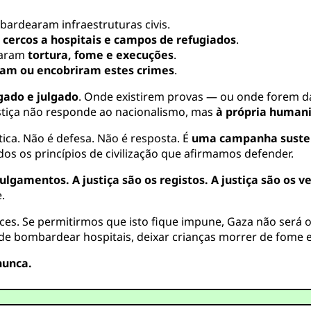
ardearam infraestruturas civis.
m
cercos a hospitais e campos de refugiados
.
izaram
tortura, fome e execuções
.
aram ou encobriram estes crimes
.
gado e julgado
. Onde existirem provas — ou onde forem d
ustiça não responde ao nacionalismo, mas
à própria human
ica. Não é defesa. Não é resposta. É
uma campanha suste
s os princípios de civilização que afirmamos defender.
julgamentos. A justiça são os registos. A justiça são os v
.
ces. Se permitirmos que isto fique impune, Gaza não será 
 bombardear hospitais, deixar crianças morrer de fome e
nunca.