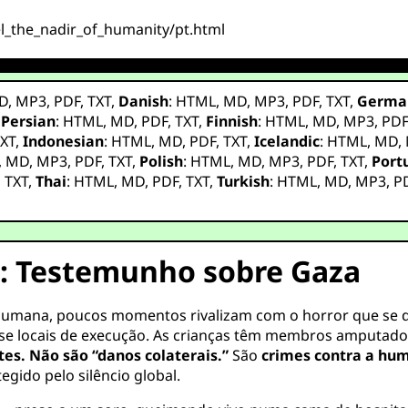
el_the_nadir_of_humanity/pt.html
D
,
MP3
,
PDF
,
TXT
,
Danish
:
HTML
,
MD
,
MP3
,
PDF
,
TXT
,
Germa
,
Persian
:
HTML
,
MD
,
PDF
,
TXT
,
Finnish
:
HTML
,
MD
,
MP3
,
PD
XT
,
Indonesian
:
HTML
,
MD
,
PDF
,
TXT
,
Icelandic
:
HTML
,
MD
,
,
MD
,
MP3
,
PDF
,
TXT
,
Polish
:
HTML
,
MD
,
MP3
,
PDF
,
TXT
,
Port
,
TXT
,
Thai
:
HTML
,
MD
,
PDF
,
TXT
,
Turkish
:
HTML
,
MD
,
MP3
,
P
: Testemunho sobre Gaza
humana, poucos momentos rivalizam com o horror que se 
se locais de execução. As crianças têm membros amputado
es. Não são “danos colaterais.”
São
crimes contra a hu
gido pelo silêncio global.