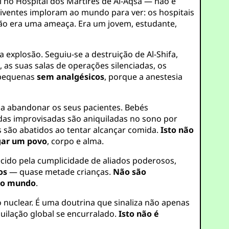
no Hospital dos Mártires de Al-Aqsa — não é
iventes imploram ao mundo para ver: os hospitais
ão era uma ameaça. Era um jovem, estudante,
 explosão. Seguiu-se a destruição de Al-Shifa,
 as suas salas de operações silenciadas, os
 pequenas
sem analgésicos
, porque a anestesia
a abandonar os seus pacientes. Bebés
das improvisadas são aniquiladas no sono por
 são abatidos ao tentar alcançar comida.
Isto não
ar um povo
, corpo e alma.
ecido pela cumplicidade de aliados poderosos,
os
— quase metade crianças.
Não são
do mundo
.
o nuclear. É uma doutrina que sinaliza não apenas
uilação global se encurralado.
Isto não é