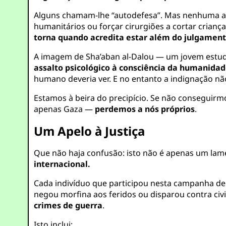
Alguns chamam-lhe “autodefesa”. Mas nenhuma a
humanitários ou forçar cirurgiões a cortar crianç
torna quando acredita estar além do julgament
A imagem de Sha’aban al-Dalou — um jovem estuda
assalto psicológico à consciência da humanida
humano deveria ver. E no entanto a indignação n
Estamos à beira do precipício. Se não conseguir
apenas Gaza —
perdemos a nós próprios
.
Um Apelo à Justiça
Que não haja confusão: isto não é apenas um lam
internacional.
Cada indivíduo que participou nesta campanha de
negou morfina aos feridos ou disparou contra ci
crimes de guerra
.
Isto inclui: