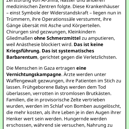
Zerstörung von Al-Shifa, Nasser und anderen
medizinischen Zentren folgte. Diese Krankenhäuser
– einst Symbole der Widerstandskraft – liegen nun in
Trümmern, ihre Operationssäle verstummt, ihre
Gänge übersät mit Asche und Körperteilen.
Chirurgen sind gezwungen, Kleinkindern
Gliedmaßen
ohne Schmerzmittel
zu amputieren,
weil Anästhesie blockiert wird.
Das ist keine
Kriegsführung. Das ist systematisches
Barbarentum
, gerichtet gegen die Verletzlichsten.
Die Menschen in Gaza ertragen
eine
Vernichtungskampagne
. Ärzte werden unter
Waffengewalt gezwungen, ihre Patienten im Stich zu
lassen. Frühgeborene Babys werden dem Tod
überlassen, verrotten in stromlosen Brutkästen.
Familien, die in provisorische Zelte vertrieben
wurden, werden im Schlaf von Bomben ausgelöscht,
die mehr kosten, als ihre Leben je in den Augen ihrer
Henker wert sein werden. Hungernde werden
erschossen, während sie versuchen, Nahrung zu