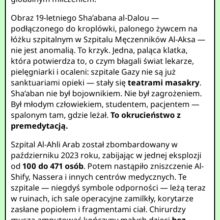
Obraz 19-letniego Sha’abana al-Dalou —
podłączonego do kroplówki, palonego żywcem na
łóżku szpitalnym w Szpitalu Męczenników Al-Aksa —
nie jest anomalią. To krzyk. Jedna, paląca klatka,
która potwierdza to, o czym błagali świat lekarze,
pielęgniarki i ocaleni: szpitale Gazy nie są już
sanktuariami opieki — stały się
teatrami masakry
.
Sha’aban nie był bojownikiem. Nie był zagrożeniem.
Był młodym człowiekiem, studentem, pacjentem —
spalonym tam, gdzie leżał.
To okrucieństwo z
premedytacją.
Szpital Al-Ahli Arab został zbombardowany w
październiku 2023 roku, zabijając w jednej eksplozji
od
100 do 471 osób
. Potem nastąpiło zniszczenie Al-
Shify, Nassera i innych centrów medycznych. Te
szpitale — niegdyś symbole odporności — leżą teraz
w ruinach, ich sale operacyjne zamilkły, korytarze
zasłane popiołem i fragmentami ciał. Chirurdzy