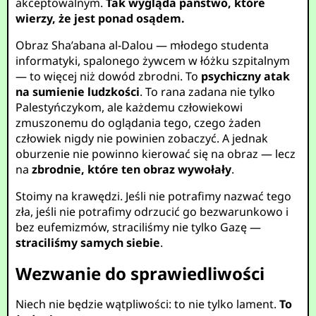
akceptowalnym.
Tak wygląda państwo, które
wierzy, że jest ponad osądem.
Obraz Sha’abana al-Dalou — młodego studenta
informatyki, spalonego żywcem w łóżku szpitalnym
— to więcej niż dowód zbrodni. To
psychiczny atak
na sumienie ludzkości
. To rana zadana nie tylko
Palestyńczykom, ale każdemu człowiekowi
zmuszonemu do oglądania tego, czego żaden
człowiek nigdy nie powinien zobaczyć. A jednak
oburzenie nie powinno kierować się na obraz — lecz
na
zbrodnie, które ten obraz wywołały
.
Stoimy na krawędzi. Jeśli nie potrafimy nazwać tego
zła, jeśli nie potrafimy odrzucić go bezwarunkowo i
bez eufemizmów, straciliśmy nie tylko Gazę —
straciliśmy samych siebie
.
Wezwanie do sprawiedliwości
Niech nie będzie wątpliwości: to nie tylko lament.
To