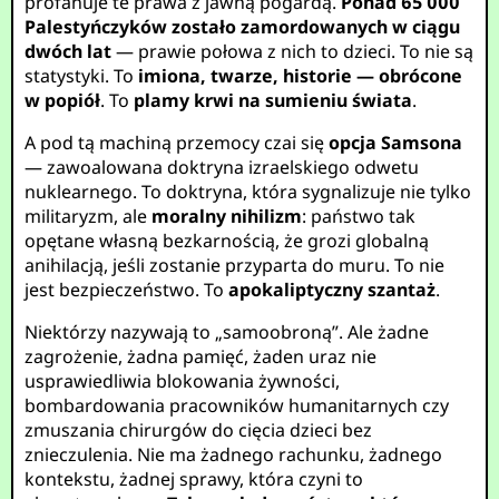
profanuje te prawa z jawną pogardą.
Ponad 65 000
Palestyńczyków zostało zamordowanych w ciągu
dwóch lat
— prawie połowa z nich to dzieci. To nie są
statystyki. To
imiona, twarze, historie — obrócone
w popiół
. To
plamy krwi na sumieniu świata
.
A pod tą machiną przemocy czai się
opcja Samsona
— zawoalowana doktryna izraelskiego odwetu
nuklearnego. To doktryna, która sygnalizuje nie tylko
militaryzm, ale
moralny nihilizm
: państwo tak
opętane własną bezkarnością, że grozi globalną
anihilacją, jeśli zostanie przyparta do muru. To nie
jest bezpieczeństwo. To
apokaliptyczny szantaż
.
Niektórzy nazywają to „samoobroną”. Ale żadne
zagrożenie, żadna pamięć, żaden uraz nie
usprawiedliwia blokowania żywności,
bombardowania pracowników humanitarnych czy
zmuszania chirurgów do cięcia dzieci bez
znieczulenia. Nie ma żadnego rachunku, żadnego
kontekstu, żadnej sprawy, która czyni to