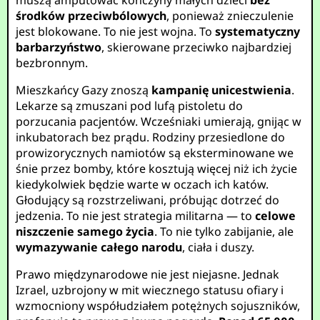
muszą amputować kończyny małych dzieci
bez
środków przeciwbólowych
, ponieważ znieczulenie
jest blokowane. To nie jest wojna. To
systematyczny
barbarzyństwo
, skierowane przeciwko najbardziej
bezbronnym.
Mieszkańcy Gazy znoszą
kampanię unicestwienia
.
Lekarze są zmuszani pod lufą pistoletu do
porzucania pacjentów. Wcześniaki umierają, gnijąc w
inkubatorach bez prądu. Rodziny przesiedlone do
prowizorycznych namiotów są eksterminowane we
śnie przez bomby, które kosztują więcej niż ich życie
kiedykolwiek będzie warte w oczach ich katów.
Głodujący są rozstrzeliwani, próbując dotrzeć do
jedzenia. To nie jest strategia militarna — to
celowe
niszczenie samego życia
. To nie tylko zabijanie, ale
wymazywanie całego narodu
, ciała i duszy.
Prawo międzynarodowe nie jest niejasne. Jednak
Izrael, uzbrojony w mit wiecznego statusu ofiary i
wzmocniony współudziałem potężnych sojuszników,