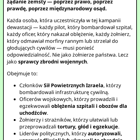
żądanie zemsty — poprzez prawo, poprzez
prawdę, poprzez międzynarodowy osąd.
Każda osoba, która uczestniczyła w tej kampanii
dewastacji — każdy pilot, który bombardował szpital,
każdy oficer, który nakazał oblężenie, każdy żołnierz,
który odmawiał morfiny rannym lub strzelał do
głodujących cywilów — musi ponieść
odpowiedzialność. Nie jako żołnierze państwa. Lecz
jako
sprawcy zbrodni wojennych
.
Obejmuje to:
Członków
Sił Powietrznych Izraela
, którzy
bombardowali infrastrukturę cywilną.
Oficerów wojskowych, którzy prowadzili i
egzekwowali
oblężenia szpitali i obozów dla
uchodźców
.
Żołnierzy i strażników, którzy ułatwiali lub
przeprowadzali
tortury, głód i egzekucje
.
Liderów politycznych, którzy
autoryzowali,