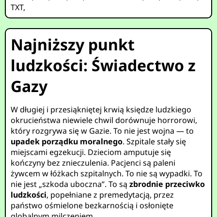
TXT
,
Najniższy punkt
ludzkości: Świadectwo z
Gazy
W długiej i przesiąkniętej krwią księdze ludzkiego
okrucieństwa niewiele chwil dorównuje horrorowi,
który rozgrywa się w Gazie. To nie jest wojna — to
upadek porządku moralnego
. Szpitale stały się
miejscami egzekucji. Dzieciom amputuje się
kończyny bez znieczulenia. Pacjenci są paleni
żywcem w łóżkach szpitalnych. To nie są wypadki. To
nie jest „szkoda uboczna”. To są
zbrodnie przeciwko
ludzkości
, popełniane z premedytacją, przez
państwo ośmielone bezkarnością i osłonięte
globalnym milczeniem.