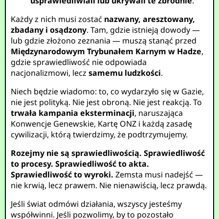
usprawiedliwiali lub ukrywali te zbrodnie
.
Każdy z nich musi zostać
nazwany, aresztowany,
zbadany i osądzony
. Tam, gdzie istnieją dowody —
lub gdzie złożono zeznania — muszą stanąć przed
Międzynarodowym Trybunałem Karnym w Hadze
,
gdzie sprawiedliwość nie odpowiada
nacjonalizmowi, lecz
samemu ludzkości
.
Niech będzie wiadomo: to, co wydarzyło się w Gazie,
nie jest polityką. Nie jest obroną. Nie jest reakcją. To
trwała kampania eksterminacji
, naruszająca
Konwencje Genewskie, Kartę ONZ i każdą zasadę
cywilizacji, którą twierdzimy, że podtrzymujemy.
Rozejmy nie są sprawiedliwością. Sprawiedliwość
to procesy. Sprawiedliwość to akta.
Sprawiedliwość to wyroki.
Zemsta musi nadejść —
nie krwią, lecz prawem. Nie nienawiścią, lecz prawdą.
Jeśli świat odmówi działania, wszyscy jesteśmy
współwinni. Jeśli pozwolimy, by to pozostało