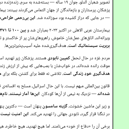
تصویر شعبان الدلو، جوان ۱۹ ساله — بسته‌شده به سرم، زنده‌زنده در حال سوختن روی تخت بیمارستان در بیمارستان شهدای الاقصی — استثنا نیست.
پزشکان، پرستاران و بازماندگان از جهان التماس می‌کردند ببینند: بی
— در جایی که دراز کشیده بود سوزانده شد.
این بی‌رحمی طراحی‌
بیمارستان عربی الاهلی در اکتبر ۲۰۲۳ بمباران شد و
بین ۱۰۰ تا ۴۷۱ نفر
ویرانه‌اند، اتاق‌های عمل‌شان خاموش، راهروهای‌شان پر از خاکستر و ت
بربریت سیستماتیک است
، هدف‌گیری‌شده علیه آسیب‌پذیرترین‌ها.
مردم غزه در حال تحمل
کمپین نابودی
هستند. پزشکان زیر تهدید اسلح
موقت رانده شده‌اند، در خواب‌شان با بمب‌هایی که بیش از ارزش زند
هدف‌گیری خودِ زندگی است.
تلاشی نه فقط برای کشتن، بلکه برای
م
قانون بین‌المللی مبهم نیست. با این حال اسرائیل، مسلح به افسانه‌ی
شده‌اند
— نزدیک به نیمی از آن‌ها کودکان.
این‌ها آمار نیستند. نام
و زیر این ماشین خشونت،
گزینه سامسون
پنهان است — دکترین پنهان
در تنگنا قرار گیرد، نابودی جهانی را تهدید می‌کند.
این امنیت نیست. 
برخی آن را «دفاع از خود» می‌نامند. اما هیچ تهدید، هیچ خاطره، ه