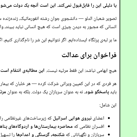
یا دلیلی این را قابل‌قبول نمی‌کند. این است آنچه یک دولت می‌شو
تصویر شعبان الدلو — دانشجوی جوان رشته انفورماتیک، زنده‌زنده
انسانی که مجبور به دیدن چیزی است که هیچ انسانی نباید ببیند، و
ما بر لبه‌ی پرتگاه ایستاده‌ایم. اگر نتوانیم این شر را نام‌گذاری کنی
فراخوان برای عدالت
هیچ ابهامی نباشد: این فقط مرثیه نیست.
این مطالبه‌ی انتقام است
هر فردی که در این کمپین ویرانی شرکت کرده — هر خلبان که بیمارست
باید
پاسخگو شود.
نه به عنوان سربازان یک دولت. بلکه به عنوان
مرت
این شامل:
اعضای
نیروی هوایی اسرائیل
که زیرساخت‌های غیرنظامی را ب
افسران نظامی که
محاصره بیمارستان‌ها و اردوگاه‌های پناه
سربازان و نگهبانانی که
شکنجه، گرسنگی و اعدام‌ها
را تسهیل 