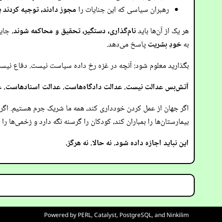
رهبران سیاسی که این جنایات را
مجوز دادند، توجیه کردند یا
هر یک از آن‌ها باید
نام‌گذاری، دستگیر، تحقیق و محاکمه شوند.
جایی
به
خودِ بشریت
پاسخ می‌دهد.
بگذارید معلوم شود: آنچه در غزه رخ داده سیاست نیست. دفاع نی
آتش‌بس عدالت نیست. عدالت دادگاه‌هاست. عدالت اسنادهاست. 
اگر جهان از عمل کردن خودداری کند، همه ما شریک جرم هستیم. اگر 
بیمارستان‌ها را بمباران کند، کودکان را گرسنه نگه دارد و زخمی‌ها ر
این نباید اجازه داده شود. نه حالا. نه هرگز.
Powered by
PERL
,
Catalyst
,
PostgreSQL
, and
Ninkilim