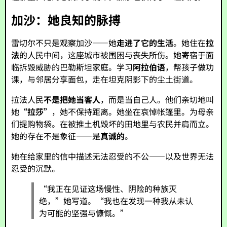
加沙：她良知的脉搏
雷切尔不只是观察加沙——她
走进了它的生活
。她住在
拉
法
的人民中间，这座城市被围困与丧失所伤。她寄宿于面
临拆毁威胁的巴勒斯坦家庭。学习
阿拉伯语
，帮孩子做功
课，与邻居分享面包，走在坦克阴影下的尘土街道。
拉法人民
不是把她当客人
，而是当自己人。他们亲切地叫
她
“拉莎”
，她不保持距离。她坐在哀悼帐篷里。为母亲
们提购物袋。在被推土机毁坏的田地里与农民并肩而立。
她的存在不是象征——是
真诚的
。
她在给家里的信中描述无法忍受的不公——以及世界无法
忍受的沉默。
“我正在见证这场慢性、阴险的种族灭
绝，”她写道。“我也在发现一种我从未认
为可能的坚强与慷慨。”