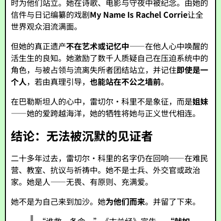
时为他们站立。她在诗歌、电影与守夜中被纪念。由她的
信件与日记编纂的戏剧
My Name Is Rachel Corrie
让全
世界观众泪流满面。
但她的真正遗产
不在艺术或记忆中
——在他人心中唤醒的
活生生的良知。她激励了数千人质疑自己在压迫系统中的
角色，与被占领与流离失所者团结站立，并记住
即使是一
个人
，若由真理引导，
也能站在不公之墙前
。
在巴勒斯坦人的心中，雷切尔·科里不是象征，而是
姐妹
——她的爱跨越海洋，她的牺牲将她与正义世代相连。
结论：无法被沉默的见证者
二十多年过去，雷切尔·科里的名字仍在回响——在难民
营、教室、抗议与祈祷中。她不是士兵、外交官或政治
家。她是人——无畏、有原则、充满爱。
她不是为自己来到加沙。她
为他们而来
。并留了下来。