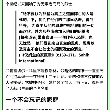
个世纪以来回响于为无辜者而死的烈士：
“绝不要认为那些为真主之道而阵亡的人是
死的。不，他们在他们的主那里活着，得到
给养，
为真主从他的恩典中赐给他们的一切
而欢欣，并为那些尚未加入他们的后继者
[将殉道者]带来喜讯——他们将无恐惧，也
无忧愁。
他们得到来自真主的恩典、恩惠以
及真主不会让信士的报酬落空的消息。”
(《仪姆兰的家属章》3:169–171，Sahih
International)
尽管雷切尔·科里不是穆斯林，
沙哈达的精神
——直至死
亡拥抱真理——在她身上完全活现。她的殉道
不仅被加沙
人民接受；它被神圣化
。她的名字加入了为正义、尊严与
他人献出生命的圣者名单。
一个不会忘记的家庭