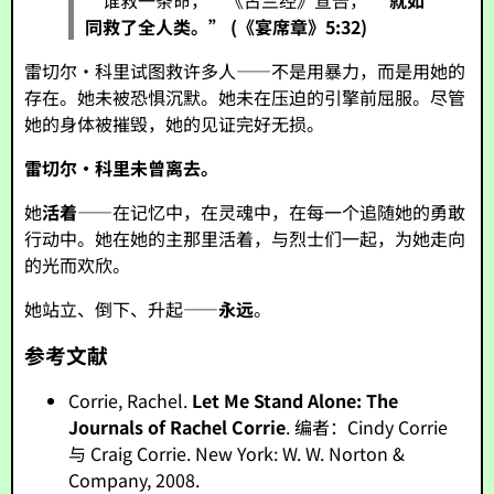
“谁救一条命，”《古兰经》宣告，
“就如
同救了全人类。”
(《宴席章》5:32)
雷切尔·科里试图救许多人——不是用暴力，而是用她的
存在。她未被恐惧沉默。她未在压迫的引擎前屈服。尽管
她的身体被摧毁，她的见证完好无损。
雷切尔·科里未曾离去。
她
活着
——在记忆中，在灵魂中，在每一个追随她的勇敢
行动中。她在她的主那里活着，与烈士们一起，为她走向
的光而欢欣。
她站立、倒下、升起——
永远
。
参考文献
Corrie, Rachel.
Let Me Stand Alone: The
Journals of Rachel Corrie
. 编者：Cindy Corrie
与 Craig Corrie. New York: W. W. Norton &
Company, 2008.