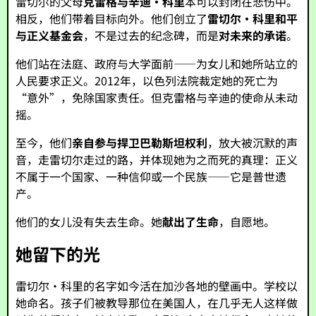
雷切尔的父母
克雷格与辛迪·科里
本可以封闭在悲伤中。
相反，他们带着目标向外。他们创立了
雷切尔·科里和平
与正义基金会
，不是过去的纪念碑，而是
对未来的承诺
。
他们站在法庭、政府与大学面前——为女儿和她所站立的
人民要求正义。2012年，以色列法院裁定她的死亡为
“意外”，免除国家责任。但克雷格与辛迪的使命从未动
摇。
至今，他们
亲自参与捍卫巴勒斯坦权利
，放大被沉默的声
音，走雷切尔走过的路，并体现她为之而死的真理：正义
不属于一个国家、一种信仰或一个民族——它是普世遗
产。
他们的女儿没有失去生命。她
献出了生命
，自愿地。
她留下的光
雷切尔·科里的名字如今活在加沙各地的壁画中。学校以
她命名。孩子们被教导那位在美国人，在几乎无人这样做