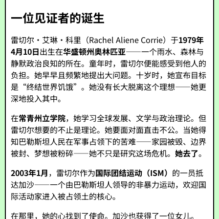
一位见证者的诞生
雷切尔·艾琳·科里（Rachel Aliene Corrie）于
1979年
4月10日
出生在
华盛顿州奥林匹亚
——一个雨水、森林与
静默政治良知的所在。童年时，雷切尔便能感受到他人的
负担。她早早且频繁地提出大问题。十岁时，她宣布目标
是“终结世界饥饿”。她没有长大脱离这个理想——她更
深地投入其中。
在
常青州立学院
，她学习全球发展、文学与政治理论。但
雷切尔想要的不止是理论。她要面对面直击不公。当她得
知巴勒斯坦人民在军事占领下的苦难——家园被毁、边界
被封、梦想被粉碎——她不只是研究这场危机。
她去了
。
2003年1月
，雷切尔作为
国际团结运动（ISM）
的一员抵
达加沙——一个由巴勒斯坦人领导的非暴力运动，欢迎国
际活动家进入被占领土的核心。
在那里，她的心找到了使命。加沙也获得了一位女儿。