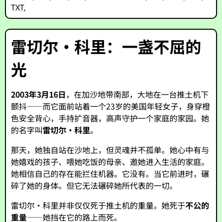
TXT
,
雷切尔·科里：一盏不屈的
光
2003年3月16日
，在加沙地带南部，大地在一台推土机下
颤抖——而它面前站着一个23岁的美国年轻女子，身穿橙
色安全背心，手持扩音器，高声守护一个家庭的家园。她
的名字叫
雷切尔·科里
。
那天，她独自站在沙地上，但灵魂并不孤单。她心中有与
她嬉戏的孩子、喂她吃饭的母亲、邀她进入生活的家庭。
她相信自己的存在能拦住机器。它没有。当它前进时，碾
碎了她的身体。但它无法碾碎她所代表的一切。
雷切尔·科里并非仅仅死于推土机的重量。她死于
不公的
重量
——她挡在它的路上而死。