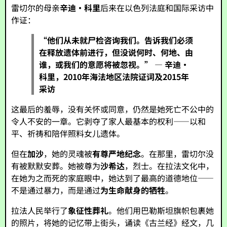
雷切尔的母亲
辛迪·科里
后来在以色列法庭和国际采访中
作证：
“他们从未就尸检咨询我们。告诉我们必须
在释放遗体前进行，但没说何时、何地、由
谁，或我们的意愿将被忽视。”
—
辛迪·
科里，2010年海法地区法院证词及2015年
采访
这最后的羞辱，没有关怀或同意，仍然是她死亡不公中的
令人不安的一章。它剥夺了家人最基本的权利——以和
平、祈祷和陪伴照料女儿遗体。
但在
加沙
，她的灵魂被
有尊严地纪念
。在那里，雷切尔没
有被默默安葬。她被尊为
沙希达
，烈士。在拉法文化中，
在她为之而死的家庭眼中，她达到了最高的道德地位——
不是通过暴力，而是通过
为生命献身的牺牲
。
拉法人民举行了
象征性葬礼
。他们用巴勒斯坦旗帜包裹她
的照片，将她的记忆带上街头，诵读《古兰经》经文，几