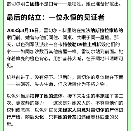
雷切尔明白
团结
不是口号——是牺牲。她已准备好献出。
最后的站立：一位永恒的见证者
2003年3月16日
，雷切尔·科里站在拉法
纳斯拉拉家族的
家门前
。她曾与他们同住、同桌、共眠于同一屋檐。那
天，以色列军队派出一台
卡特彼勒D9推土机
拆毁他们的
家——如同加沙数百其他房屋一样。雷切尔站到前面。她
穿着鲜亮的橙色背心，用扩音器大喊，在开阔地带清晰可
见。
机器前进了。没有停下。退后时，雷切尔的身体躺在下面
——被碾碎、失去生命，但永远转化为不朽之物。
以色列当局
扣押了她的遗体
。接下来发生的事施加了第二
次、更安静的暴力——这次是对她家人的。不尊重他们的
权利或悲痛，以色列官员
未经家人同意对雷切尔的尸体进
行尸检
，随后
火化
，只将
她的骨灰
归还给奥林匹亚的父
母。