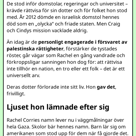
De stod inför domstolar, regeringar och universitet –
krävde rättvisa för sin dotter och för folket hon stod
med. År 2012 dömde en israelisk domstol hennes
död som en „olycka“ och friade staten. Men Craig
och Cindys mission vacklade aldrig.
Än idag är de
personligt engagerade i försvaret av
palestinska rättigheter
, förstärker de tystades
röster, går vägar som Rachel en gång vandrade och
förkroppsligar sanningen hon dog för: att rättvisa
inte tillhör en nation, en tro eller ett folk – det är ett
universellt arv.
Deras dotter förlorade inte sitt liv. Hon
gav det
,
frivilligt.
Ljuset hon lämnade efter sig
Rachel Corries namn lever nu i väggmålningar över
hela Gaza. Skolor bär hennes namn. Barn lär sig om
amerikanen som stod upp för dem när få gjorde det.