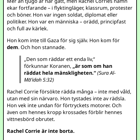
Mer än tjugo år har gått, men Rachel Corries namn
ekar fortfarande – i flyktingläger, klassrum, protester
och böner. Hon var ingen soldat, diplomat eller
politiker. Hon var en människa – orädd, principfast
och full av kärlek.
Hon kom inte till Gaza för sig själv. Hon kom för
dem
. Och hon stannade.
„Den som räddar ett enda liv,“
förkunnar Koranen,
„är som om han
räddat hela mänskligheten.“
(Sura Al-
Mā’idah 5:32)
Rachel Corrie försökte rädda många – inte med våld,
utan med sin närvaro. Hon tystades inte av rädsla.
Hon vek inte undan för förtryckets motorer. Och
även om hennes kropp krossades förblir hennes
vittnesbörd obrutet.
Rachel Corrie är inte borta.