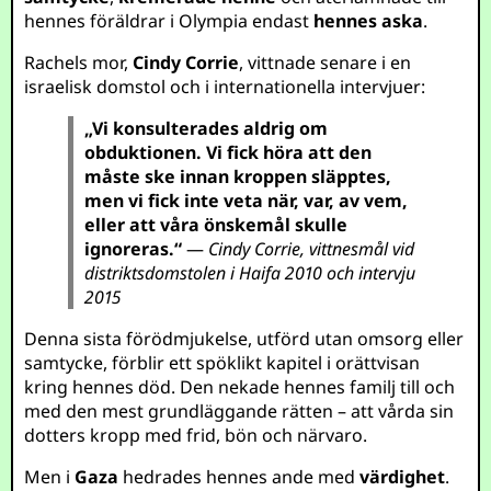
hennes föräldrar i Olympia endast
hennes aska
.
Rachels mor,
Cindy Corrie
, vittnade senare i en
israelisk domstol och i internationella intervjuer:
„Vi konsulterades aldrig om
obduktionen. Vi fick höra att den
måste ske innan kroppen släpptes,
men vi fick inte veta när, var, av vem,
eller att våra önskemål skulle
ignoreras.“
—
Cindy Corrie, vittnesmål vid
distriktsdomstolen i Haifa 2010 och intervju
2015
Denna sista förödmjukelse, utförd utan omsorg eller
samtycke, förblir ett spöklikt kapitel i orättvisan
kring hennes död. Den nekade hennes familj till och
med den mest grundläggande rätten – att vårda sin
dotters kropp med frid, bön och närvaro.
Men i
Gaza
hedrades hennes ande med
värdighet
.