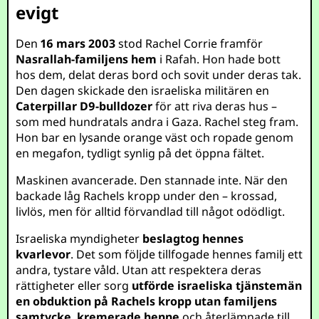
evigt
Den
16 mars 2003
stod Rachel Corrie framför
Nasrallah-familjens hem
i Rafah. Hon hade bott
hos dem, delat deras bord och sovit under deras tak.
Den dagen skickade den israeliska militären en
Caterpillar D9-bulldozer
för att riva deras hus –
som med hundratals andra i Gaza. Rachel steg fram.
Hon bar en lysande orange väst och ropade genom
en megafon, tydligt synlig på det öppna fältet.
Maskinen avancerade. Den stannade inte. När den
backade låg Rachels kropp under den – krossad,
livlös, men för alltid förvandlad till något odödligt.
Israeliska myndigheter
beslagtog hennes
kvarlevor
. Det som följde tillfogade hennes familj ett
andra, tystare våld. Utan att respektera deras
rättigheter eller sorg
utförde israeliska tjänstemän
en obduktion på Rachels kropp utan familjens
samtycke
,
kremerade henne
och återlämnade till