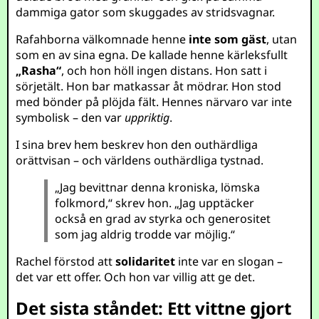
dammiga gator som skuggades av stridsvagnar.
Rafahborna välkomnade henne
inte som gäst
, utan
som en av sina egna. De kallade henne kärleksfullt
„Rasha“
, och hon höll ingen distans. Hon satt i
sörjetält. Hon bar matkassar åt mödrar. Hon stod
med bönder på plöjda fält. Hennes närvaro var inte
symbolisk – den var
uppriktig
.
I sina brev hem beskrev hon den outhärdliga
orättvisan – och världens outhärdliga tystnad.
„Jag bevittnar denna kroniska, lömska
folkmord,“ skrev hon. „Jag upptäcker
också en grad av styrka och generositet
som jag aldrig trodde var möjlig.“
Rachel förstod att
solidaritet
inte var en slogan –
det var ett offer. Och hon var villig att ge det.
Det sista ståndet: Ett vittne gjort