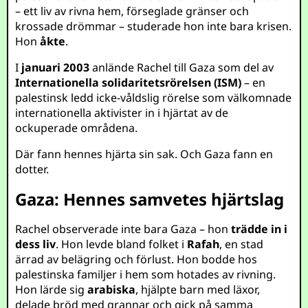
– ett liv av rivna hem, förseglade gränser och
krossade drömmar – studerade hon inte bara krisen.
Hon
åkte
.
I
januari 2003
anlände Rachel till Gaza som del av
Internationella solidaritetsrörelsen (ISM)
– en
palestinsk ledd icke-våldslig rörelse som välkomnade
internationella aktivister in i hjärtat av de
ockuperade områdena.
Där fann hennes hjärta sin sak. Och Gaza fann en
dotter.
Gaza: Hennes samvetes hjärtslag
Rachel observerade inte bara Gaza – hon
trädde in i
dess liv
. Hon levde bland folket i
Rafah
, en stad
ärrad av belägring och förlust. Hon bodde hos
palestinska familjer i hem som hotades av rivning.
Hon lärde sig
arabiska
, hjälpte barn med läxor,
delade bröd med grannar och gick på samma