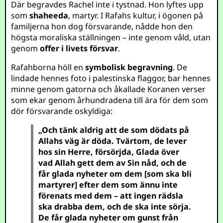
Där begravdes Rachel inte i tystnad. Hon lyftes upp
som
shaheeda
, martyr. I Rafahs kultur, i ögonen på
familjerna hon dog försvarande, nådde hon den
högsta moraliska ställningen – inte genom våld, utan
genom
offer i livets försvar
.
Rafahborna höll en
symbolisk begravning
. De
lindade hennes foto i palestinska flaggor, bar hennes
minne genom gatorna och åkallade Koranen verser
som ekar genom århundradena till ära för dem som
dör försvarande oskyldiga:
„Och tänk aldrig att de som dödats på
Allahs väg är döda. Tvärtom, de lever
hos sin Herre, försörjda,
Glada över
vad Allah gett dem av Sin nåd, och de
får glada nyheter om dem [som ska bli
martyrer] efter dem som ännu inte
förenats med dem – att ingen rädsla
ska drabba dem, och de ska inte sörja.
De får glada nyheter om gunst från