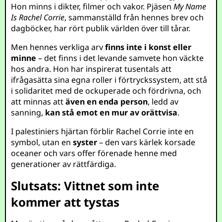
Hon minns i dikter, filmer och vakor. Pjäsen
My Name
Is Rachel Corrie
, sammanställd från hennes brev och
dagböcker, har rört publik världen över till tårar.
Men hennes verkliga arv
finns inte i konst eller
minne
– det finns i det levande samvete hon väckte
hos andra. Hon har inspirerat tusentals att
ifrågasätta sina egna roller i förtryckssystem, att stå
i solidaritet med de ockuperade och fördrivna, och
att minnas att
även en enda person
, ledd av
sanning,
kan stå emot en mur av orättvisa
.
I palestiniers hjärtan förblir Rachel Corrie inte en
symbol, utan en
syster
– den vars kärlek korsade
oceaner och vars offer förenade henne med
generationer av rättfärdiga.
Slutsats: Vittnet som inte
kommer att tystas