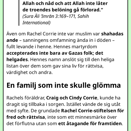
Allah och nåd och att Allah inte låter
de troendes belöning gå förlorad.“
(Sura Āli ’Imrān 3:169–171, Sahih
International)
Även om Rachel Corrie inte var muslim var
shahadas
ande
– sanningens omfamning ända in i döden –
fullt levande i henne. Hennes martyrdom
accepterades inte bara av Gazas folk; det
helgades
. Hennes namn anslöt sig till den heliga
listan över dem som gav sina liv för rättvisa,
värdighet och andra.
En familj som inte skulle glömma
Rachels föräldrar,
Craig och Cindy Corrie
, kunde ha
dragit sig tillbaka i sorgen. Istället vände de sig utåt
med syfte. De grundade
Rachel Corrie-stiftelsen för
fred och rättvisa
, inte som ett minnesmärke över
det förflutna utan som
ett åtagande för framtiden
.