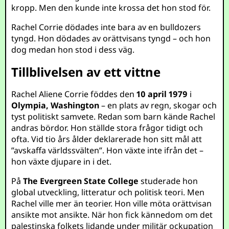
kropp. Men den kunde inte krossa det hon stod för.
Rachel Corrie dödades inte bara av en bulldozers
tyngd. Hon dödades av orättvisans tyngd – och hon
dog medan hon stod i dess väg.
Tillblivelsen av ett vittne
Rachel Aliene Corrie föddes den
10 april 1979
i
Olympia, Washington
– en plats av regn, skogar och
tyst politiskt samvete. Redan som barn kände Rachel
andras bördor. Hon ställde stora frågor tidigt och
ofta. Vid tio års ålder deklarerade hon sitt mål att
”avskaffa världssvälten”. Hon växte inte ifrån det –
hon växte djupare in i det.
På
The Evergreen State College
studerade hon
global utveckling, litteratur och politisk teori. Men
Rachel ville mer än teorier. Hon ville möta orättvisan
ansikte mot ansikte. När hon fick kännedom om det
palestinska folkets lidande under militär ockupation