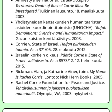
Amnesty International.
“Israel/Occupied
Territories: Death of Rachel Corrie Must Be
Investigated.”
Julkinen lausunto. 18. maaliskuuta
2003.
Yhdistyneiden kansakuntien humanitaaristen
asioiden koordinointitoimisto (UNOCHA).
“Rafah
Demolitions: Overview and Humanitarian Impact.”
Gazan kaistan kenttäpäivitys, 2003.
Corrie v. State of Israel.
Haifan piirioikeuden
tuomio.
Asia 371/05. 28. elokuuta 2012.
Israelin korkein oikeus.
Päätös Corrie v. State of
Israel -valituksesta.
Asia 8573/12. 12. helmikuuta
2015.
Rickman, Alan, ja Katharine Viner, toim.
My Name
Is Rachel Corrie
. Lontoo: Nick Hern Books, 2005.
Rachel Corrie Foundation for Peace and Justice.
Tehtävälausunnot ja julkisen puolustuksen
materiaalit
. Olympia, WA, 2003–nykyhetki.