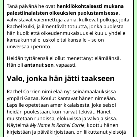
Tänä päivänä he ovat
henkilökohtaisesti mukana
palestiinalaisten oikeuksien puolustamisessa
,
vahvistavat vaiennettuja ääniä, kulkevat polkuja, joita
Rachel kulki, ja ilmentävät totuutta, jonka puolesta
hän kuoli: että oikeudenmukaisuus ei kuulu yhdelle
kansakunnalle, uskolle tai kansalle – se on
universaali perintö.
Heidän tyttärensä ei ollut menettänyt elämäänsä.
Hän oli
antanut sen
, vapaasti.
Valo, jonka hän jätti taakseen
Rachel Corrien nimi elää nyt seinämaalauksissa
ympäri Gazaa. Koulut kantavat hänen nimeään.
Lapsille opetetaan amerikkalaisesta, joka seisoi
heidän puolestaan, kun harvat tekivät. Hänet
muistetaan runoissa, elokuvissa ja valvojaisissa.
Näytelmä
My Name Is Rachel Corrie
, koottu hänen
kirjeistään ja päiväkirjoistaan, on liikuttanut yleisöjä