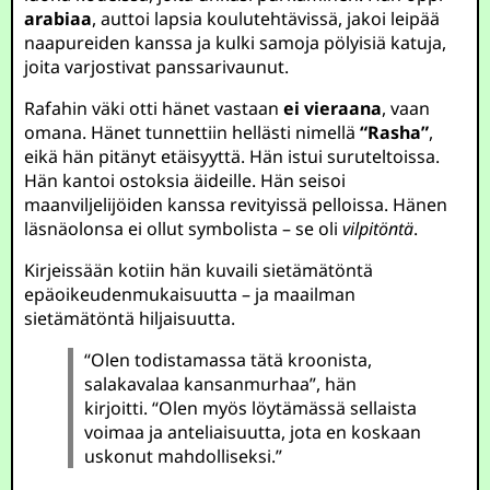
arabiaa
, auttoi lapsia koulutehtävissä, jakoi leipää
naapureiden kanssa ja kulki samoja pölyisiä katuja,
joita varjostivat panssarivaunut.
Rafahin väki otti hänet vastaan
ei vieraana
, vaan
omana. Hänet tunnettiin hellästi nimellä
“Rasha”
,
eikä hän pitänyt etäisyyttä. Hän istui suruteltoissa.
Hän kantoi ostoksia äideille. Hän seisoi
maanviljelijöiden kanssa revityissä pelloissa. Hänen
läsnäolonsa ei ollut symbolista – se oli
vilpitöntä
.
Kirjeissään kotiin hän kuvaili sietämätöntä
epäoikeudenmukaisuutta – ja maailman
sietämätöntä hiljaisuutta.
“Olen todistamassa tätä kroonista,
salakavalaa kansanmurhaa”, hän
kirjoitti. “Olen myös löytämässä sellaista
voimaa ja anteliaisuutta, jota en koskaan
uskonut mahdolliseksi.”