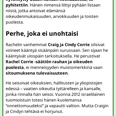
pyhitettiin
. Hänen nimensä liittyi pyhään listaan
niistä, jotka antoivat elämänsä
oikeudenmukaisuuden, arvokkuuden ja toisten
puolesta.
Perhe, joka ei unohtaisi
Rachelin vanhemmat
Craig ja Cindy Corrie
olisivat
voineet kääntyä sisäänpäin surussaan. Sen sijaan he
kääntyivät ulospäin tarkoituksella. He perustivat
Rachel Corrie -säätiön rauhan ja oikeuden
puolesta
, ei menneisyyden muistomerkkinä vaan
sitoumuksena tulevaisuuteen
.
He seisoivat oikeuksien, hallitusten ja yliopistojen
edessä – vaatien oikeutta tyttärelleen ja kansalle,
jonka rinnalla hän seisoi. Vuonna 2012 israelilainen
tuomioistuin totesi hänen kuolemansa
“onnettomuudeksi” ja vapautti valtion. Mutta Craigin
ja Cindyn tehtävä ei horjunut.