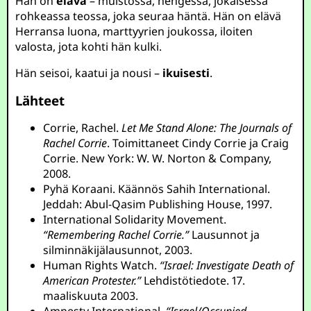
Hän on
elävä
– muistossa, hengessä, jokaisessa
rohkeassa teossa, joka seuraa häntä. Hän on elävä
Herransa luona, marttyyrien joukossa, iloiten
valosta, jota kohti hän kulki.
Hän seisoi, kaatui ja nousi –
ikuisesti
.
Lähteet
Corrie, Rachel.
Let Me Stand Alone: The Journals of
Rachel Corrie
. Toimittaneet Cindy Corrie ja Craig
Corrie. New York: W. W. Norton & Company,
2008.
Pyhä Koraani. Käännös Sahih International.
Jeddah: Abul-Qasim Publishing House, 1997.
International Solidarity Movement.
“Remembering Rachel Corrie.”
Lausunnot ja
silminnäkijälausunnot, 2003.
Human Rights Watch.
“Israel: Investigate Death of
American Protester.”
Lehdistötiedote. 17.
maaliskuuta 2003.