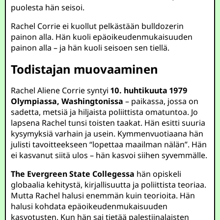
puolesta hän seisoi.
Rachel Corrie ei kuollut pelkästään bulldozerin
painon alla. Hän kuoli epäoikeudenmukaisuuden
painon alla – ja hän kuoli seisoen sen tiellä.
Todistajan muovaaminen
Rachel Aliene Corrie syntyi
10. huhtikuuta 1979
Olympiassa, Washingtonissa
– paikassa, jossa on
sadetta, metsiä ja hiljaista poliittista omatuntoa. Jo
lapsena Rachel tunsi toisten taakat. Hän esitti suuria
kysymyksiä varhain ja usein. Kymmenvuotiaana hän
julisti tavoitteekseen “lopettaa maailman nälän”. Hän
ei kasvanut siitä ulos – hän kasvoi siihen syvemmälle.
The Evergreen State Collegessa
hän opiskeli
globaalia kehitystä, kirjallisuutta ja poliittista teoriaa.
Mutta Rachel halusi enemmän kuin teorioita. Hän
halusi kohdata epäoikeudenmukaisuuden
kasvotusten. Kun hän sai tietää palestiinalaisten