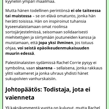
kyyneliin ympäri maailmaa.
Mutta hänen todellinen perintönsä
ei ole taiteessa
tai muistossa
– se on elävä omatunto, jonka hän
herätti toisissa. Hän on inspiroinut tuhansia
kyseenalaistamaan omat roolinsa
sortojärjestelmissä, seisomaan solidaarisesti
miehitettyjen ja siirtymään joutuneiden kanssa ja
muistamaan, että
jopa yksi ihminen
, jos totuus
ohjaa,
voi seistä epäoikeudenmukaisuuden
muurin edessä
.
Palestiinalaisten sydämissä Rachel Corrie pysyy ei
symbolina, vaan
sisarena
– sellaisena, jonka rakkaus
ylitti valtameret ja jonka uhraus yhdisti hänet
sukupolvien vanhurskaisiin.
Johtopäätös: Todistaja, jota ei
vaienneta
Yli kaksikymmentä vuotta on kulunut, mutta Rachel