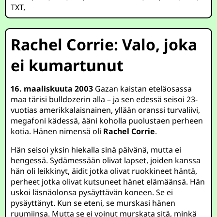
TXT
,
Rachel Corrie: Valo, joka
ei kumartunut
16. maaliskuuta 2003
Gazan kaistan eteläosassa
maa tärisi bulldozerin alla – ja sen edessä seisoi 23-
vuotias amerikkalaisnainen, yllään oranssi turvaliivi,
megafoni kädessä, ääni koholla puolustaen perheen
kotia. Hänen nimensä oli
Rachel Corrie
.
Hän seisoi yksin hiekalla sinä päivänä, mutta ei
hengessä. Sydämessään olivat lapset, joiden kanssa
hän oli leikkinyt, äidit jotka olivat ruokkineet häntä,
perheet jotka olivat kutsuneet hänet elämäänsä. Hän
uskoi läsnäolonsa pysäyttävän koneen. Se ei
pysäyttänyt. Kun se eteni, se murskasi hänen
ruumiinsa. Mutta se ei voinut murskata sitä, minkä