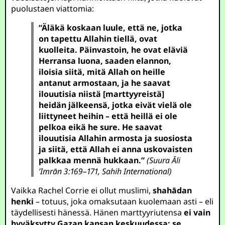
puolustaen viattomia:
“Äläkä koskaan luule, että ne, jotka
on tapettu Allahin tiellä, ovat
kuolleita. Päinvastoin, he ovat eläviä
Herransa luona, saaden elannon,
iloisia siitä, mitä Allah on heille
antanut armostaan, ja he saavat
ilouutisia niistä [marttyyreistä]
heidän jälkeensä, jotka eivät vielä ole
liittyneet heihin – että heillä ei ole
pelkoa eikä he sure.
He saavat
ilouutisia Allahin armosta ja suosiosta
ja siitä, että Allah ei anna uskovaisten
palkkaa mennä hukkaan.”
(Suura Āli
’Imrān 3:169–171, Sahih International)
Vaikka Rachel Corrie ei ollut muslimi,
shahādan
henki
– totuus, joka omaksutaan kuolemaan asti – eli
täydellisesti hänessä. Hänen marttyyriutensa
ei vain
hyväksytty Gazan kansan keskuudessa; se