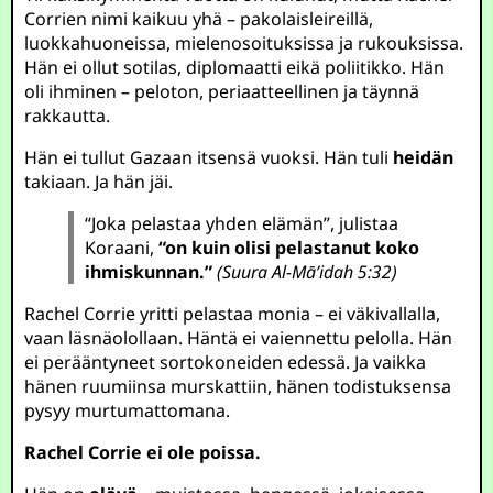
Corrien nimi kaikuu yhä – pakolaisleireillä,
luokkahuoneissa, mielenosoituksissa ja rukouksissa.
Hän ei ollut sotilas, diplomaatti eikä poliitikko. Hän
oli ihminen – peloton, periaatteellinen ja täynnä
rakkautta.
Hän ei tullut Gazaan itsensä vuoksi. Hän tuli
heidän
takiaan. Ja hän jäi.
“Joka pelastaa yhden elämän”, julistaa
Koraani,
“on kuin olisi pelastanut koko
ihmiskunnan.”
(Suura Al-Mā’idah 5:32)
Rachel Corrie yritti pelastaa monia – ei väkivallalla,
vaan läsnäolollaan. Häntä ei vaiennettu pelolla. Hän
ei perääntyneet sortokoneiden edessä. Ja vaikka
hänen ruumiinsa murskattiin, hänen todistuksensa
pysyy murtumattomana.
Rachel Corrie ei ole poissa.