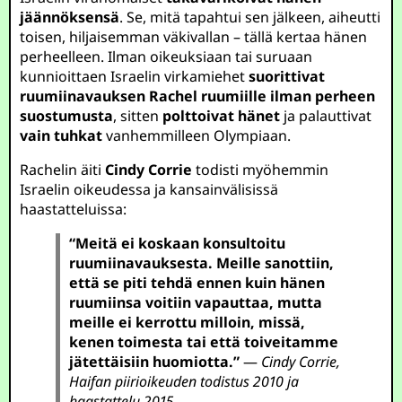
jäännöksensä
. Se, mitä tapahtui sen jälkeen, aiheutti
toisen, hiljaisemman väkivallan – tällä kertaa hänen
perheelleen. Ilman oikeuksiaan tai suruaan
kunnioittaen Israelin virkamiehet
suorittivat
ruumiinavauksen Rachel ruumiille ilman perheen
suostumusta
, sitten
polttoivat hänet
ja palauttivat
vain tuhkat
vanhemmilleen Olympiaan.
Rachelin äiti
Cindy Corrie
todisti myöhemmin
Israelin oikeudessa ja kansainvälisissä
haastatteluissa:
“Meitä ei koskaan konsultoitu
ruumiinavauksesta. Meille sanottiin,
että se piti tehdä ennen kuin hänen
ruumiinsa voitiin vapauttaa, mutta
meille ei kerrottu milloin, missä,
kenen toimesta tai että toiveitamme
jätettäisiin huomiotta.”
—
Cindy Corrie,
Haifan piirioikeuden todistus 2010 ja
haastattelu 2015