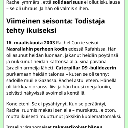
Rachel ymmärsi, että
solidaarisuus
ei ollut iskulause
– se oli uhraus. Ja hän oli valmis siihen.
Viimeinen seisonta: Todistaja
tehty ikuiseksi
16. maaliskuuta 2003
Rachel Corrie seisoi
Nasrallahin perheen kodin
edessä Rafahissa. Hän
oli asunut heidän luonaan, jakanut heidän pöytänsä
ja nukkunut heidän kattonsa alla. Sinä päivänä
Israelin armeija lähetti
Caterpillar D9 -bulldozerin
purkamaan heidän talonsa – kuten se oli tehnyt
sadoille muille Gazassa. Rachel astui eteen. Hänellä
oli kirkkaan oranssi liivi ja hän huusi megafoniin,
selvästi näkyvissä avoimella kentällä.
Kone eteni. Se ei pysähtynyt. Kun se perääntyi,
Rachel ruumis makasi sen alla – murskattu, eloton,
mutta ikuisesti muuttunut joksikin kuolemattomaksi.
Israelin viranomaiset
takavarikoivat hänen