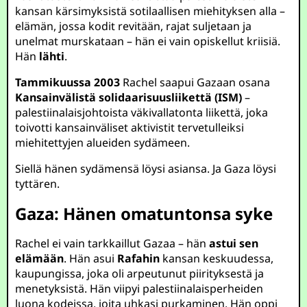
kansan kärsimyksistä sotilaallisen miehityksen alla –
elämän, jossa kodit revitään, rajat suljetaan ja
unelmat murskataan – hän ei vain opiskellut kriisiä.
Hän
lähti
.
Tammikuussa 2003
Rachel saapui Gazaan osana
Kansainvälistä solidaarisuusliikettä (ISM)
–
palestiinalaisjohtoista väkivallatonta liikettä, joka
toivotti kansainväliset aktivistit tervetulleiksi
miehitettyjen alueiden sydämeen.
Siellä hänen sydämensä löysi asiansa. Ja Gaza löysi
tyttären.
Gaza: Hänen omatuntonsa syke
Rachel ei vain tarkkaillut Gazaa – hän
astui sen
elämään
. Hän asui
Rafahin
kansan keskuudessa,
kaupungissa, joka oli arpeutunut piirityksestä ja
menetyksistä. Hän viipyi palestiinalaisperheiden
luona kodeissa, joita uhkasi purkaminen. Hän oppi