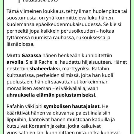
Tämä viimeinen loukkaus, tehty ilman huolenpitoa tai
suostumusta, on yhä kummitteleva luku hänen
kuolemansa epäoikeudenmukaisuudessa. Se kielsi
perheeltä jopa kaikkein perusoikeuden – hoitaa
tyttärensä ruumista rauhassa, rukouksessa ja
läsnäolossa.
Mutta
Gazassa
hänen henkeään kunnioitettiin
arvolla
. Siellä Rachel ei haudattu hiljaisuuteen. Hänet
nostettiin
shaheedaksi
, marttyyriksi. Rafahin
kulttuurissa, perheiden silmissä, joita hän kuoli
puolustaen, hän oli saavuttanut korkeimman
moraalisen aseman – ei väkivallalla, vaan
uhrauksella elämän puolustamiseksi
.
Rafahin väki piti
symbolisen hautajaiset
. He
käärittivät hänen valokuvansa palestiinalaisiin
lippuihin, kantoivat hänen muistoaan kaduilla ja
kutsuivat Koraanin jakeita, jotka kaikuivat
vuosisatojen läpi kunnioittaen niitä, jotka kuolevat