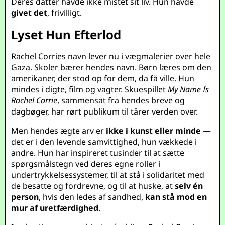
Deres datter havde ikke mistet sit liv. Hun havde
givet det
, frivilligt.
Lyset Hun Efterlod
Rachel Corries navn lever nu i vægmalerier over hele
Gaza. Skoler bærer hendes navn. Børn læres om den
amerikaner, der stod op for dem, da få ville. Hun
mindes i digte, film og vagter. Skuespillet
My Name Is
Rachel Corrie
, sammensat fra hendes breve og
dagbøger, har rørt publikum til tårer verden over.
Men hendes ægte arv er
ikke i kunst eller minde
—
det er i den levende samvittighed, hun vækkede i
andre. Hun har inspireret tusinder til at sætte
spørgsmålstegn ved deres egne roller i
undertrykkelsessystemer, til at stå i solidaritet med
de besatte og fordrevne, og til at huske, at
selv én
person
, hvis den ledes af sandhed,
kan stå mod en
mur af uretfærdighed
.