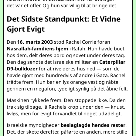
det var et offer. Og hun var villig til at bringe det.
Det Sidste Standpunkt: Et Vidne
Gjort Evigt
Den
16. marts 2003
stod Rachel Corrie foran
Nasrallah-familiens hjem
i Rafah. Hun havde boet
hos dem, delt deres bord og sovet under deres tag.
Den dag sendte det israelske militær en
Caterpillar
D9-bulldozer
for at rive deres hus ned — som de
havde gjort med hundredvis af andre i Gaza. Rachel
trådte frem. Hun bar en lys orange vest og råbte
gennem en megafon, tydeligt synlig på det åbne felt.
Maskinen rykkede frem. Den stoppede ikke. Da den
trak sig tilbage, lå Rachels krop under den — knust,
livløs, men for evigt forvandlet til noget udødeligt.
Israelske myndigheder
beslaglagde hendes rester
.
Det, der skete derefter, påførte en anden, mere stille