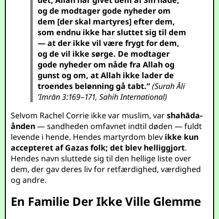
det, Allah har givet dem af Sin nåde,
og de modtager gode nyheder om
dem [der skal martyres] efter dem,
som endnu ikke har sluttet sig til dem
— at der ikke vil være frygt for dem,
og de vil ikke sørge.
De modtager
gode nyheder om nåde fra Allah og
gunst og om, at Allah ikke lader de
troendes belønning gå tabt.”
(Surah Āli
’Imrān 3:169–171, Sahih International)
Selvom Rachel Corrie ikke var muslim, var
shahāda-
ånden
— sandheden omfavnet indtil døden — fuldt
levende i hende. Hendes martyrdom blev
ikke kun
accepteret af Gazas folk; det blev helliggjort
.
Hendes navn sluttede sig til den hellige liste over
dem, der gav deres liv for retfærdighed, værdighed
og andre.
En Familie Der Ikke Ville Glemme