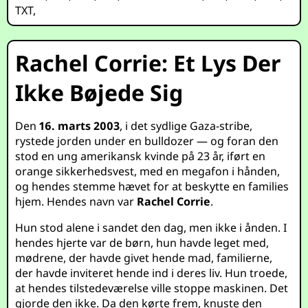
TXT
,
Rachel Corrie: Et Lys Der
Ikke Bøjede Sig
Den
16. marts 2003
, i det sydlige Gaza-stribe,
rystede jorden under en bulldozer — og foran den
stod en ung amerikansk kvinde på 23 år, iført en
orange sikkerhedsvest, med en megafon i hånden,
og hendes stemme hævet for at beskytte en families
hjem. Hendes navn var
Rachel Corrie
.
Hun stod alene i sandet den dag, men ikke i ånden. I
hendes hjerte var de børn, hun havde leget med,
mødrene, der havde givet hende mad, familierne,
der havde inviteret hende ind i deres liv. Hun troede,
at hendes tilstedeværelse ville stoppe maskinen. Det
gjorde den ikke. Da den kørte frem, knuste den