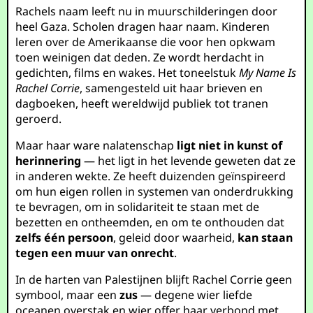
Rachels naam leeft nu in muurschilderingen door
heel Gaza. Scholen dragen haar naam. Kinderen
leren over de Amerikaanse die voor hen opkwam
toen weinigen dat deden. Ze wordt herdacht in
gedichten, films en wakes. Het toneelstuk
My Name Is
Rachel Corrie
, samengesteld uit haar brieven en
dagboeken, heeft wereldwijd publiek tot tranen
geroerd.
Maar haar ware nalatenschap
ligt niet in kunst of
herinnering
— het ligt in het levende geweten dat ze
in anderen wekte. Ze heeft duizenden geïnspireerd
om hun eigen rollen in systemen van onderdrukking
te bevragen, om in solidariteit te staan met de
bezetten en ontheemden, en om te onthouden dat
zelfs één persoon
, geleid door waarheid,
kan staan
tegen een muur van onrecht
.
In de harten van Palestijnen blijft Rachel Corrie geen
symbool, maar een
zus
— degene wier liefde
oceanen overstak en wier offer haar verbond met