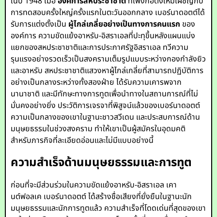
ในปี 1948 เมื่อ
องค์การสหประชาชาติ
ที่เพิ่งก่อตั้งใหม่เผชิญกับ
การทดสอบครั้งใหญ่ครั้งแรกในตะวันออกกลาง เบอร์นาดอตต์ได้
รับการแต่งตั้งเป็น
ผู้ไกล่เกลี่ยอย่างเป็นทางการคนแรก
ของ
องค์การ ความขัดแย้งอาหรับ-อิสราเอลที่ปะทุขึ้นหลังแผนแบ่ง
แยกของสหประชาชาติและการประกาศรัฐอิสราเอล ทวีความ
รุนแรงอย่างรวดเร็วเป็นสงครามเต็มรูปแบบระหว่างกองกำลังยิว
และอาหรับ สหประชาชาติแสวงหาผู้ไกล่เกลี่ยที่สามารถปฏิบัติการ
อย่างเป็นกลางระหว่างทั้งสองฝ่าย ได้รับความเคารพจาก
นานาชาติ และมีทักษะทางการทูตเพื่อนำทางในสถานการณ์ที่ไม่
มั่นคงอย่างยิ่ง ประวัติการเจรจาที่พิสูจน์แล้วของเบอร์นาดอตต์
ความเป็นกลางของเขาในฐานะชาวสวีเดน และประสบการณ์ด้าน
มนุษยธรรมในช่วงสงคราม ทำให้เขาเป็นผู้สมัครในอุดมคติ
สำหรับภารกิจที่ละเอียดอ่อนและไม่มีแบบอย่างนี้
ความสำเร็จด้านมนุษยธรรมและการทูต
ก่อนที่จะมีส่วนร่วมในความขัดแย้งอาหรับ-อิสราเอล เคา
นต์ฟอลเค เบอร์นาดอตต์ ได้สร้างชื่อเสียงที่ยั่งยืนในฐานะนัก
มนุษยธรรมและนักการทูตแล้ว ความสำเร็จที่โดดเด่นที่สุดของเขา