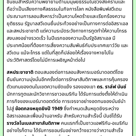
ชื่นชมสำหรับความพยายามด้านมนุษยธรรมในช่วงสงครามและ
ถือว่าเป็นเสียงทางศีลธรรมในกิจการโลก หนังสือพิมพ์สวีเดน
ประณามการลอบสังหารว่าเป็นความโหดร้ายและเรียกร้องความ
ยุติธรรม รัฐบาลสวีเดนยื่นประท้วงอย่างเป็นทางการต่ออิสราเอล
และสหประชาชาติ แต่ความระมัดระวังทางการทูตทำให้ความโกรธ
สงบลงอย่างรวดเร็ว ในปีแรกของความเป็นรัฐอิสราเอล มี
ประเทศน้อยที่ต้องการเสี่ยงความสัมพันธ์กับประเทศเยาว์วัย และ
สวีเดน แม้จะโกรธ แต่ในที่สุดก็ปล่อยให้เรื่องจางหายไปใน
ประวัติศาสตร์โดยไม่มีการเผชิญหน้าต่อไป
สหประชาชาติ
ตอบสนองต่อการลอบสังหารเบอร์นาดอตต์โดย
ยืนยันความมุ่งมั่นอีกครั้งต่อการรักษาสันติภาพและการคุ้มครอง
ตัวแทนของตนในเขตความขัดแย้ง รองของเขา
ดร. ราล์ฟ บันช์
นักการทูตและนักวิชาการชาวอเมริกัน ได้รับการแต่งตั้งให้ดำเนิน
ภารกิจของเบอร์นาดอตต์ต่อ การเจรจาอย่างอดทนของบันช์นำ
ไปสู่
ข้อตกลงหยุดยิงปี 1949
ซึ่งกำหนดเส้นหยุดยิงระหว่าง
อิสราเอลและเพื่อนบ้านอาหรับ สำหรับความสำเร็จนี้ บันช์ได้รับ
รางวัลโนเบลสาขาสันติภาพ
คนแรกที่เป็นชาวแอฟริกัน-อเมริกัน
อย่างไรก็ตาม ได้รับการยอมรับอย่างกว้างขวางว่าความสำเร็จ