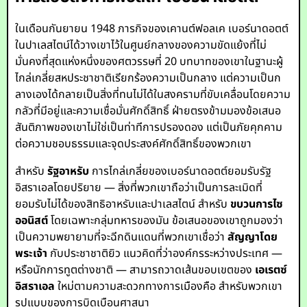
ในเดือนกันยายน 1948 ภารกิจของเคานต์ฟอลเค เบอร์นาดอตต์
ในปาเลสไตน์ได้วางเขาไว้ในศูนย์กลางของความขัดแย้งที่ไม่
มั่นคงที่สุดแห่งหนึ่งของศตวรรษที่ 20 บทบาทของเขาในฐานะผู้
ไกล่เกลี่ยสหประชาชาติเรียกร้องความเป็นกลาง แต่ความเป็นก
ลางเองได้กลายเป็นสิ่งที่ทนไม่ได้ในสงครามที่ขับเคลื่อนโดยความ
กลัวที่มีอยู่และความเชื่อมั่นศักดิ์สิทธิ์ ฝ่ายตรงข้ามมองข้อเสนอ
สันติภาพของเขาไม่ใช่เป็นท่าทีการปรองดอง แต่เป็นภัยคุกคาม
ต่อความชอบธรรมและจุดประสงค์ศักดิ์สิทธิ์ของพวกเขา
สำหรับ
รัฐอาหรับ
การไกล่เกลี่ยของเบอร์นาดอตต์ยอมรับรัฐ
อิสราเอลโดยปริยาย — สิ่งที่พวกเขาถือว่าเป็นการละเมิดที่
ยอมรับไม่ได้ของสิทธิอาหรับและปาเลสไตน์ สำหรับ
ขบวนการไซ
ออนิสต์
โดยเฉพาะกลุ่มทหารของมัน ข้อเสนอของเขาถูกมองว่า
เป็นความพยายามที่จะฉีกดินแดนที่พวกเขาเชื่อว่า
สัญญาโดย
พระเจ้า
กับประชาชาติยิว แนวคิดที่ว่าองค์กรระหว่างประเทศ —
หรือนักการทูตต่างชาติ — สามารถวาดเส้นขอบเขตของ
เอเรตซ์
อิสราเอล
ใหม่ตามความสะดวกทางการเมืองคือ สำหรับพวกเขา
รูปแบบของการบิดเบือนศาสนา