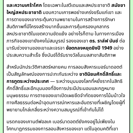
และความเศร้าโศก
โดยเฉพาะในสวีเดนและสหประชาชาติ
สมัชชา
ใหญ่สหประชาชาติ
มอบความเคารพอย่างเคร่งขรึมแก่เขา และ
การตายของเขากระตุ้นความพยายามในการสร้างการรักษา
สันติภาพที่มีโครงสร้างมากขึ้นและการคุ้มครองบุคลากร
สหประชาชาติในเขตความขัดแย้ง อย่างไรก็ตาม ในทางการเมือง
ภารกิจของเขายังคงไม่สมบูรณ์ รองของเขา
ดร. ราล์ฟ บันช์
ต่อ
มารับช่วงงานของเขาและเจรจา
ข้อตกลงหยุดยิงปี 1949
อย่าง
ประสบความสำเร็จ ซึ่งบันช์ได้รับรางวัลโนเบลสาขาสันติภาพ
สำหรับนักประวัติศาสตร์หลายคน การลอบสังหารเบอร์นาดอตต์
เป็นสัญลักษณ์ของการปะทะกันระหว่าง
ชาตินิยมศักดิ์สิทธิ์และ
การทูตระหว่างประเทศ
— ระหว่างมุมมองโลกที่หยั่งรากในสิทธิ
ศักดิ์สิทธิ์และอีกมุมมองที่อิงการประนีประนอมและกฎหมาย
มนุษยธรรม การตายของเขาเปิดเผยขีดจำกัดของการโน้มน้าวใจ
ทางศีลธรรมต่อหน้าอุดมการณ์ทหารและอันตรายที่เผชิญโดยผู้ที่
พยายามไกล่เกลี่ยระหว่างความสมบูรณ์ที่เข้ากันไม่ได้
มรดกของเคานต์ฟอลเค เบอร์นาดอตต์ยังคงอยู่ไม่เพียงใน
โศกนาฏกรรมของการลอบสังหารของเขา แต่ในอุดมคติที่เขา