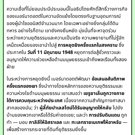
ความเชื่อที่ไม่ยอมประนีประนอมนี้ในอธิปไตยศักดิ์สิทธิ์วางภารกิจ
ของเบอร์นาดอตต์ในความขัดแย้งโดยตรงกับฐานอุดมการณ์
ของผู้นำไซออนิสต์จำนวนมาก โดยเฉพาะอย่างยิ่งกลุ่มใต้ดิน
ทหาร อย่างไรก็ตาม เขายังคงยืนหยัด มุ่งมั่นที่จะหาจุดร่วม
ระหว่างความยุติธรรมและความเป็นจริง ความพยายามที่ไม่รู้จัก
เหน็ดเหนื่อยของเขานำไปสู่
การหยุดยิงครั้งแรกในสงคราม
ซึ่ง
ประกาศใน
วันที่ 11 มิถุนายน 1948
หยุดการต่อสู้ชั่วคราวและ
อนุญาตให้ความช่วยเหลือด้านมนุษยธรรมเข้าถึงพลเรือนทั้งสอง
ฝ่าย
ในระหว่างการหยุดยิงนี้ เบอร์นาดอตต์พัฒนา
ข้อเสนอสันติภาพ
ครั้งแรกของเขา
ซึ่งนำทางโดยหลักการของความยุติธรรมและ
ความห่วงใยด้านมนุษยธรรม เขาเสนอว่า
เยรูซาเล็มถูกวางภาย
ใต้การควบคุมระหว่างประเทศ
เนื่องจากความสำคัญทางศาสนา
สากลของมัน; ว่า
ผู้ลี้ภัยปาเลสไตน์ได้รับอนุญาตให้กลับ
ไปยัง
บ้านของพวกเขาหรือได้รับค่าชดเชย; และว่า
การปรับดินแดน
ถูก
ทำ — มอบ
กาลิลีให้อิสราเอล
และ
ทะเลทรายเนเกฟให้อาหรับ
—
เพื่อสร้างการกระจายที่ดินที่ยุติธรรมยิ่งขึ้น