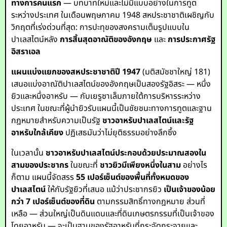
ทางการคนแรก
— บทบาทใหม่และไม่มีแบบอย่างในการทูต
ระหว่างประเทศ ในเดือนพฤษภาคม 1948 สหประชาชาติเผชิญกับ
วิกฤตที่เร่งด่วนที่สุด: การปะทุของสงครามเต็มรูปแบบใน
ปาเลสไตน์หลัง
การสิ้นสุดอาณัติของอังกฤษ
และ
การประกาศรัฐ
อิสราเอล
แผนแบ่งแยกของสหประชาชาติปี 1947
(มติสมัชชาใหญ่ 181)
เสนอแบ่งอาณัติปาเลสไตน์ของอังกฤษเป็นสองรัฐอิสระ — หนึ่ง
ยิวและหนึ่งอาหรับ — กับเยรูซาเล็มภายใต้การบริหารระหว่าง
ประเทศ ในขณะที่ผู้นำยิวรับแผนนี้เป็นชัยชนะทางการทูตและฐาน
กฎหมายสำหรับความเป็นรัฐ
ชาวอาหรับปาเลสไตน์และรัฐ
อาหรับใกล้เคียง
ปฏิเสธมันว่าไม่ยุติธรรมอย่างลึกซึ้ง
ในเวลานั้น
ชาวอาหรับปาเลสไตน์ประกอบด้วยประมาณสองใน
สามของประชากร
ในขณะที่
ชาวยิวมีเพียงหนึ่งในสาม
อย่างไร
ก็ตาม แผนนี้จัดสรร
55 เปอร์เซ็นต์ของพื้นที่ทั้งหมดของ
ปาเลสไตน์
ให้กับรัฐยิวที่เสนอ แม้ว่าประชากรยิว
เป็นเจ้าของน้อย
กว่า 7 เปอร์เซ็นต์ของที่ดิน
ตามกรรมสิทธิ์ทางกฎหมาย ส่วนที่
เหลือ — ส่วนใหญ่เป็นดินแดนและที่ดินเกษตรกรรมที่เป็นเจ้าของ
โดยอาหรับ — จะเป็นฐานของรัฐอาหรับที่กระจัดกระจายและ