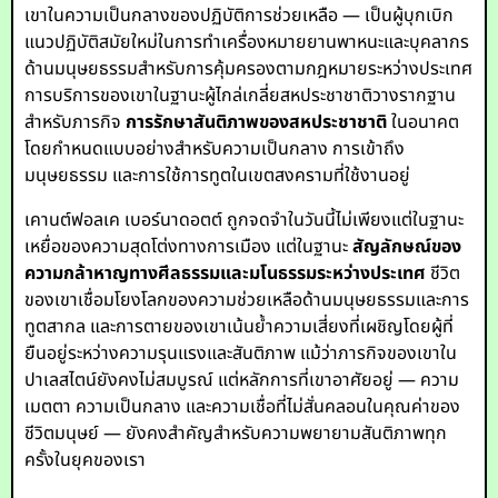
เขาในความเป็นกลางของปฏิบัติการช่วยเหลือ — เป็นผู้บุกเบิก
แนวปฏิบัติสมัยใหม่ในการทำเครื่องหมายยานพาหนะและบุคลากร
ด้านมนุษยธรรมสำหรับการคุ้มครองตามกฎหมายระหว่างประเทศ
การบริการของเขาในฐานะผู้ไกล่เกลี่ยสหประชาชาติวางรากฐาน
สำหรับภารกิจ
การรักษาสันติภาพของสหประชาชาติ
ในอนาคต
โดยกำหนดแบบอย่างสำหรับความเป็นกลาง การเข้าถึง
มนุษยธรรม และการใช้การทูตในเขตสงครามที่ใช้งานอยู่
เคานต์ฟอลเค เบอร์นาดอตต์ ถูกจดจำในวันนี้ไม่เพียงแต่ในฐานะ
เหยื่อของความสุดโต่งทางการเมือง แต่ในฐานะ
สัญลักษณ์ของ
ความกล้าหาญทางศีลธรรมและมโนธรรมระหว่างประเทศ
ชีวิต
ของเขาเชื่อมโยงโลกของความช่วยเหลือด้านมนุษยธรรมและการ
ทูตสากล และการตายของเขาเน้นย้ำความเสี่ยงที่เผชิญโดยผู้ที่
ยืนอยู่ระหว่างความรุนแรงและสันติภาพ แม้ว่าภารกิจของเขาใน
ปาเลสไตน์ยังคงไม่สมบูรณ์ แต่หลักการที่เขาอาศัยอยู่ — ความ
เมตตา ความเป็นกลาง และความเชื่อที่ไม่สั่นคลอนในคุณค่าของ
ชีวิตมนุษย์ — ยังคงสำคัญสำหรับความพยายามสันติภาพทุก
ครั้งในยุคของเรา