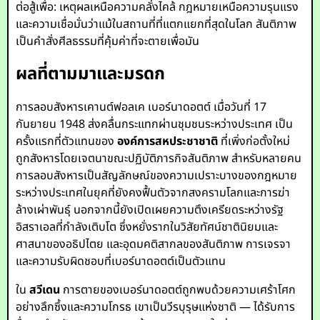
ต่อสู้เพื่อ: เหตุผลเหนือความคลั่งไคล้ กฎหมายเหนือความรุนแรง
และความเชื่อมั่นว่าแม้ในสถานที่ที่แตกแยกที่สุดในโลก สันติภาพ
เป็นคำสั่งศีลธรรมที่คุ้มค่าที่จะตายเพื่อมัน
ผลที่ตามมาและมรดก
การลอบสังหารเคานต์ฟอลเค เบอร์นาดอตต์ เมื่อวันที่ 17
กันยายน 1948 ส่งคลื่นกระแทกผ่านชุมชนระหว่างประเทศ เป็น
ครั้งแรกที่ตัวแทนของ
องค์การสหประชาชาติ
ที่เพิ่งก่อตั้งใหม่
ถูกสังหารโดยเจตนาขณะปฏิบัติภารกิจสันติภาพ สำหรับหลายคน
การลอบสังหารเป็นสัญลักษณ์ของความเปราะบางของกฎหมาย
ระหว่างประเทศในยุคที่ยังคงฟื้นตัวจากสงครามโลกและการฆ่า
ล้างเผ่าพันธุ์ นอกจากนี้ยังเปิดเผยความตึงเครียดระหว่างรัฐ
อิสราเอลที่กำลังเติบโต ซึ่งหยั่งรากในวิสัยทัศน์ชาตินิยมและ
ศาสนาของอธิปไตย และอุดมคติสากลของสันติภาพ การเจรจา
และความรับผิดชอบที่เบอร์นาดอตต์เป็นตัวแทน
ใน
สวีเดน
การตายของเบอร์นาดอตต์ถูกพบด้วยความเศร้าโศก
อย่างลึกซึ้งและความโกรธ เขาเป็นวีรบุรุษแห่งชาติ — ได้รับการ