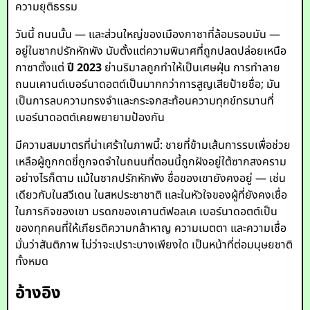
ความยุติธรรม
วันนี้ ถนนนั้น — และส่วนใหญ่ของเมืองกาซาที่ล้อมรอบมัน —
อยู่ในซากปรักหักพัง นับตั้งแต่ความพินาศที่ถูกปลดปล่อยเหนือ
กาซาตั้งแต่
ปี 2023
ย่านริมาลถูกทำให้เป็นเศษฝุ่น การทำลาย
ถนนเคานต์เบอร์นาดอตต์เป็นมากกว่าการสูญเสียป้ายชื่อ; มัน
เป็นการลบความทรงจำและกระจกสะท้อนความทุกข์ทรมานที่
เบอร์นาดอตต์เคยพยายามป้องกัน
มีความสมมาตรที่น่าเศร้าในภาพนี้: ชายที่ข้ามเส้นการรบเพื่อช่วย
เหลือผู้ถูกกดขี่ถูกจดจำในถนนที่ตอนนี้ถูกฝังอยู่ใต้ซากสงคราม
อย่างไรก็ตาม แม้ในซากปรักหักพัง ชื่อของเขายังคงอยู่ — เช่น
เดียวกับในสวีเดน ในสหประชาชาติ และในหัวใจของผู้ที่ยังคงเชื่อ
ในภารกิจของเขา มรดกของเคานต์ฟอลเค เบอร์นาดอตต์เป็น
ของทุกคนที่ให้เกียรติความกล้าหาญ ความเมตตา และความเชื่อ
มั่นว่าสันติภาพ ไม่ว่าจะเปราะบางเพียงใด เป็นหน้าที่ต่อมนุษยชาติ
ทั้งหมด
อ้างอิง