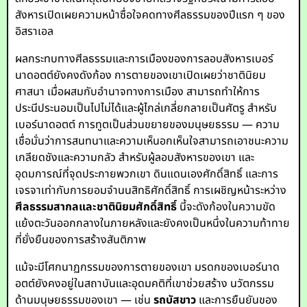
สังหารเปิดเผยความหน้าซื่อใจคดทางศีลธรรมของปีแรก ๆ ของ
อิสราเอล
ผลกระทบทางศีลธรรมและการเมืองของการลอบสังหารเบอร์
นาดอตต์ยังคงดังก้อง การตายของเขาเปิดเผยว่าชาตินิยม
ศาสนา เมื่อผสมกับอำนาจทางการเมือง สามารถทำให้การ
ประนีประนอมเป็นไปไม่ได้และผู้ไกล่เกลี่ยกลายเป็นศัตรู สำหรับ
เบอร์นาดอตต์ การทูตเป็นส่วนขยายของมนุษยธรรม — ความ
เชื่อมั่นว่าการสนทนาและความเห็นอกเห็นใจสามารถเอาชนะความ
เกลียดชังและความกลัว สำหรับผู้ลอบสังหารของเขา และ
อุดมการณ์ที่จุดประกายพวกเขา ดินแดนเองศักดิ์สิทธิ์ และการ
เจรจาเท่ากับการยอมจำนนสิทธิศักดิ์สิทธิ์ การเผชิญหน้าระหว่าง
ศีลธรรมสากลและชาตินิยมศักดิ์สิทธิ์
นี้จะดังก้องในความขัด
แย้งตะวันออกกลางในภายหลังและยังคงเป็นหนึ่งในความท้าทาย
ที่ยั่งยืนของการสร้างสันติภาพ
แม้จะมีโศกนาฏกรรมของการตายของเขา มรดกของเบอร์นาด
อตต์ยังคงอยู่ในสถาบันและอุดมคติที่เขาช่วยสร้าง นวัตกรรม
ด้านมนุษยธรรมของเขา — เช่น
รถบัสขาว
และการยืนยันของ