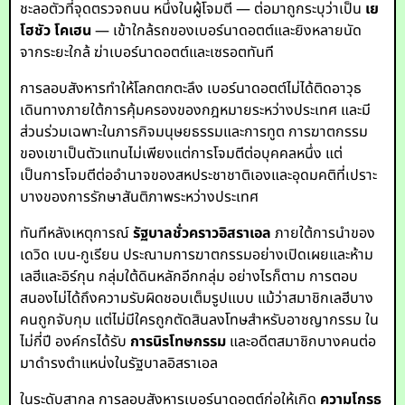
ชะลอตัวที่จุดตรวจถนน หนึ่งในผู้โจมตี — ต่อมาถูกระบุว่าเป็น
เย
โฮชัว โคเฮน
— เข้าใกล้รถของเบอร์นาดอตต์และยิงหลายนัด
จากระยะใกล้ ฆ่าเบอร์นาดอตต์และเซรอตทันที
การลอบสังหารทำให้โลกตกตะลึง เบอร์นาดอตต์ไม่ได้ติดอาวุธ
เดินทางภายใต้การคุ้มครองของกฎหมายระหว่างประเทศ และมี
ส่วนร่วมเฉพาะในภารกิจมนุษยธรรมและการทูต การฆาตกรรม
ของเขาเป็นตัวแทนไม่เพียงแต่การโจมตีต่อบุคคลหนึ่ง แต่
เป็นการโจมตีต่ออำนาจของสหประชาชาติเองและอุดมคติที่เปราะ
บางของการรักษาสันติภาพระหว่างประเทศ
ทันทีหลังเหตุการณ์
รัฐบาลชั่วคราวอิสราเอล
ภายใต้การนำของ
เดวิด เบน-กูเรียน ประณามการฆาตกรรมอย่างเปิดเผยและห้าม
เลฮีและอิร์กุน กลุ่มใต้ดินหลักอีกกลุ่ม อย่างไรก็ตาม การตอบ
สนองไม่ได้ถึงความรับผิดชอบเต็มรูปแบบ แม้ว่าสมาชิกเลฮีบาง
คนถูกจับกุม แต่ไม่มีใครถูกตัดสินลงโทษสำหรับอาชญากรรม ใน
ไม่กี่ปี องค์กรได้รับ
การนิรโทษกรรม
และอดีตสมาชิกบางคนต่อ
มาดำรงตำแหน่งในรัฐบาลอิสราเอล
ในระดับสากล การลอบสังหารเบอร์นาดอตต์ก่อให้เกิด
ความโกรธ