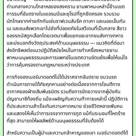
ท่ามกลางความโกลาหลของสงคราม ยานพาหนะเหล่านี้ข้ามเขต
การรบที่อันตรายในเยอรมนีและยุโรปที่ถูกยึดครอง รวบรวม
นักโทษจากค่ายกักกันเช่นราฟเวนส์บรึค ดาเคา และนอยเอ็นกัม
เม และขนส่งพวกเขาไปยังที่ปลอดภัยในสวีเดนที่เป็นกลาง สีขาว
ของรถบัสถูกเลือกโดยเจตนาเพื่อแยกแยะจากขนส่งทางทหาร
และบ่งบอกถึงวัตถุประสงค์ด้านมนุษยธรรม — แนวคิดที่ต่อมา
ส่งอิทธิพลต่อแนวปฏิบัติสมัยใหม่ในการทำเครื่องหมายยาน
พาหนะมนุษยธรรมและการแพทย์ในเขตความขัดแย้งเพื่อให้แน่ใจ
ว่าการคุ้มครองตามกฎหมายระหว่างประเทศ
ภารกิจของเบอร์นาดอตต์ไม่ได้ปราศจากอันตราย ขบวนรถ
ดำเนินการภายใต้ภัยคุกคามอย่างต่อเนื่องจากการโจมตีทาง
อากาศของฝ่ายสัมพันธมิตร รวมถึงการขัดขวางจากผู้บังคับ
บัญชานาซีท้องถิ่น แม้จะเผชิญกับความท้าทายเหล่านี้ ปฏิบัติการ
ก็ประสบความสำเร็จเกินความคาดหมาย ช่วยชีวิตหลายพันคน
และแสดงให้เห็นว่าการเจรจาทางการทูต แม้กับระบอบที่โหดร้าย
ที่สุด สามารถให้ผลลัพธ์ด้านมนุษยธรรมที่จับต้องได้
สำหรับความเป็นผู้นำและความกล้าหาญของเขา เบอร์นาดอตต์ได้