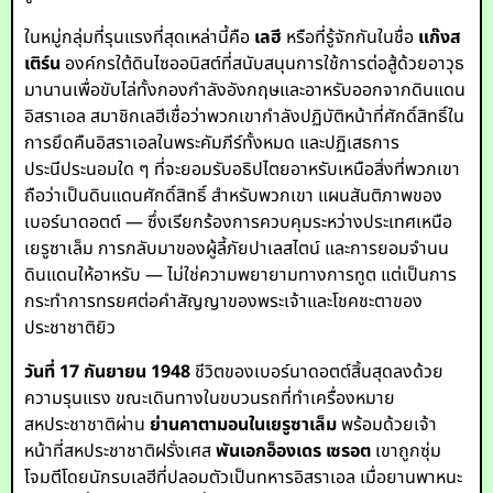
ในหมู่กลุ่มที่รุนแรงที่สุดเหล่านี้คือ
เลฮี
หรือที่รู้จักกันในชื่อ
แก๊งส
เติร์น
องค์กรใต้ดินไซออนิสต์ที่สนับสนุนการใช้การต่อสู้ด้วยอาวุธ
มานานเพื่อขับไล่ทั้งกองกำลังอังกฤษและอาหรับออกจากดินแดน
อิสราเอล สมาชิกเลฮีเชื่อว่าพวกเขากำลังปฏิบัติหน้าที่ศักดิ์สิทธิ์ใน
การยึดคืนอิสราเอลในพระคัมภีร์ทั้งหมด และปฏิเสธการ
ประนีประนอมใด ๆ ที่จะยอมรับอธิปไตยอาหรับเหนือสิ่งที่พวกเขา
ถือว่าเป็นดินแดนศักดิ์สิทธิ์ สำหรับพวกเขา แผนสันติภาพของ
เบอร์นาดอตต์ — ซึ่งเรียกร้องการควบคุมระหว่างประเทศเหนือ
เยรูซาเล็ม การกลับมาของผู้ลี้ภัยปาเลสไตน์ และการยอมจำนน
ดินแดนให้อาหรับ — ไม่ใช่ความพยายามทางการทูต แต่เป็นการ
กระทำการทรยศต่อคำสัญญาของพระเจ้าและโชคชะตาของ
ประชาชาติยิว
วันที่ 17 กันยายน 1948
ชีวิตของเบอร์นาดอตต์สิ้นสุดลงด้วย
ความรุนแรง ขณะเดินทางในขบวนรถที่ทำเครื่องหมาย
สหประชาชาติผ่าน
ย่านคาตามอนในเยรูซาเล็ม
พร้อมด้วยเจ้า
หน้าที่สหประชาชาติฝรั่งเศส
พันเอกอ็องเดร เซรอต
เขาถูกซุ่ม
โจมตีโดยนักรบเลฮีที่ปลอมตัวเป็นทหารอิสราเอล เมื่อยานพาหนะ