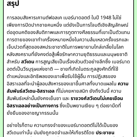
สรุป
การลอบสังหารเคานต์ฟอลเค เบอร์นาดอตต์ ในปี 1948 ไม่ใช่
เพียงการปิดปากชายคนหนึ่ง แต่ยังเป็นการโจมตีเชิงสัญลักษณ์
ต่ออุดมคติของสันติภาพและการทูตทางศีลธรรมที่เขาเป็นตัวแทน
การตายของเขาทำเครื่องหมายหนึ่งในความล้มเหลวครั้งแรกและ
เจ็บปวดที่สุดของสหประชาชาติในการพยายามไกล่เกลี่ยในโลก
หลังสงครามที่ยังคงต่อสู้เพื่อรักษาความยุติธรรมและมนุษยชาติ
สำหรับ
สวีเดน
การสูญเสียเป็นเรื่องส่วนตัวอย่างลึกซึ้ง เบอร์นาด
อตต์เป็นวีรบุรุษแห่งชาติ — ชายที่เกิดในตระกูลสูงศักดิ์ที่ใช้
ตำแหน่งและอิทธิพลของเขาเพื่อรับใช้ผู้อื่น การปฏิเสธของ
อิสราเอลที่จะนำผู้ลอบสังหารของเขาขึ้นศาลทิ้งบาดแผลใน
ความ
สัมพันธ์สวีเดน-อิสราเอล
ที่ไม่เคยหายสนิท ยังถึงวันนี้ ความ
สัมพันธ์เหล่านั้นยังคงเย็นชา และ
ราชวงศ์สวีเดนไม่เคยเยือน
อิสราเอลอย่างเป็นทางการ
ซึ่งเป็นพยานเงียบ ๆ ต่อเงามืดที่
ยั่งยืนของอาชญากรรมนั้น
อย่างไรก็ตาม ความทรงจำของเบอร์นาดอตต์ไม่ได้เป็นของ
สวีเดนเท่านั้น มันยังถูกจดจำและให้เกียรติโดย
ประชาชน