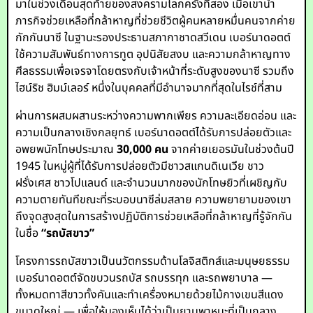
มาในช่วงเดือนสุดท้ายของสงครามโลกครั้งที่สอง เมื่อเขานำ
ภารกิจช่วยเหลือที่กล้าหาญที่ช่วยชีวิตผู้คนหลายหมื่นคนจากค่าย
กักกันนาซี ในฐานะรองประธานสภากาชาดสวีเดน เบอร์นาดอตต์
ใช้ความสัมพันธ์ทางการทูต อุปนิสัยสงบ และความกล้าหาญทาง
ศีลธรรมเพื่อเจรจาโดยตรงกับเจ้าหน้าที่ระดับสูงของนาซี รวมถึง
ไฮน์ริช ฮิมม์เลอร์ หนึ่งในบุคคลที่มีอำนาจมากที่สุดในไรช์ที่สาม
ผ่านการผสมผสานระหว่างความพากเพียร ความละเอียดอ่อน และ
ความเป็นกลางเชิงกลยุทธ์ เบอร์นาดอตต์ได้รับการปล่อยตัวและ
อพยพนักโทษประมาณ
30,000 คน
จากค่ายเยอรมันในช่วงต้นปี
1945 ในหมู่ผู้ที่ได้รับการปล่อยตัวมีชาวสแกนดิเนเวีย ชาว
ฝรั่งเศส ชาวโปแลนด์ และจำนวนมากของนักโทษยิวที่เผชิญกับ
ความตายทันทีขณะที่ระบอบนาซีล่มสลาย ความพยายามของเขา
ถึงจุดสูงสุดในการสร้างปฏิบัติการช่วยเหลือที่กล้าหาญที่รู้จักกัน
ในชื่อ
“รถบัสขาว”
โครงการรถบัสขาวเป็นนวัตกรรมด้านโลจิสติกส์และมนุษยธรรม
เบอร์นาดอตต์จัดขบวนรถบัส รถบรรทุก และรถพยาบาล —
ทั้งหมดทาสีขาวทั้งคันและทำเครื่องหมายด้วยไม้กางเขนสีแดง
ขนาดใหญ่ — เพื่อให้มองเห็นได้ว่าเป็นยานพาหนะที่เป็นกลาง