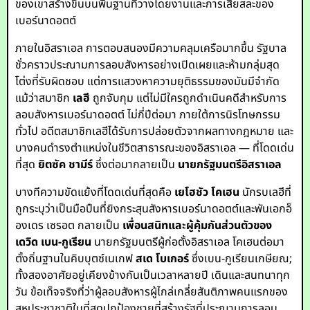
ของเขาสร้างขึ้นบนพื้นฐานที่วางโดยงานและการเสียสละของ
เบอร์นาดอตต์
ภายในอิสราเอล การตอบสนองมีความคลุมเครือมากขึ้น รัฐบาล
ชั่วคราวประณามการลอบสังหารอย่างเปิดเผยและห้ามกลุ่มสุด
โต่งที่รับผิดชอบ แต่การแสวงหาความยุติธรรมของมันมีจำกัด
แม้ว่าสมาชิก
เลฮี
ถูกจับกุม แต่ไม่มีใครถูกดำเนินคดีสำหรับการ
ลอบสังหารเบอร์นาดอตต์ ไม่กี่ปีต่อมา ภายใต้การนิรโทษกรรม
ทั่วไป อดีตสมาชิกเลฮีได้รับการปล่อยตัวจากผลทางกฎหมาย และ
บางคนดำรงตำแหน่งในชีวิตสาธารณะของอิสราเอล — ที่โดดเด่น
ที่สุด
ยิตซัค ชามีร์
ซึ่งต่อมากลายเป็น
นายกรัฐมนตรีอิสราเอล
บางทีความขัดแย้งที่โดดเด่นที่สุดคือ
เยโฮชัว โคเฮน
นักรบเลฮีที่
ถูกระบุว่าเป็นมือปืนที่ยิงกระสุนสังหารเบอร์นาดอตต์และพันเอกอ็
องเดร เซรอต กลายเป็น
เพื่อนสนิทและผู้คุ้มกันส่วนตัวของ
เดวิด เบน-กูเรียน
นายกรัฐมนตรีผู้ก่อตั้งอิสราเอล โคเฮนต่อมา
ตั้งถิ่นฐานในคิบบุตซ์เนเกฟ
สเด โบเกอร์
ซึ่งเบน-กูเรียนเกษียณ;
ทั้งสองอาศัยอยู่เคียงข้างกันเป็นเวลาหลายปี เดินและสนทนาทุก
วัน ข้อเท็จจริงที่ว่าผู้ลอบสังหารผู้ไกล่เกลี่ยสันติภาพคนแรกของ
สหประชาชาติในที่สุดปกป้องชายที่สร้างรัฐที่ประณามการลอบ