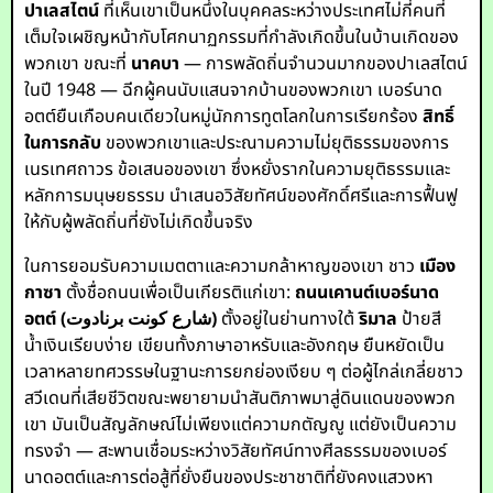
ปาเลสไตน์
ที่เห็นเขาเป็นหนึ่งในบุคคลระหว่างประเทศไม่กี่คนที่
เต็มใจเผชิญหน้ากับโศกนาฏกรรมที่กำลังเกิดขึ้นในบ้านเกิดของ
พวกเขา ขณะที่
นาคบา
— การพลัดถิ่นจำนวนมากของปาเลสไตน์
ในปี 1948 — ฉีกผู้คนนับแสนจากบ้านของพวกเขา เบอร์นาด
อตต์ยืนเกือบคนเดียวในหมู่นักการทูตโลกในการเรียกร้อง
สิทธิ์
ในการกลับ
ของพวกเขาและประณามความไม่ยุติธรรมของการ
เนรเทศถาวร ข้อเสนอของเขา ซึ่งหยั่งรากในความยุติธรรมและ
หลักการมนุษยธรรม นำเสนอวิสัยทัศน์ของศักดิ์ศรีและการฟื้นฟู
ให้กับผู้พลัดถิ่นที่ยังไม่เกิดขึ้นจริง
ในการยอมรับความเมตตาและความกล้าหาญของเขา ชาว
เมือง
กาซา
ตั้งชื่อถนนเพื่อเป็นเกียรติแก่เขา:
ถนนเคานต์เบอร์นาด
อตต์ (شارع كونت برنادوت)
ตั้งอยู่ในย่านทางใต้
ริมาล
ป้ายสี
น้ำเงินเรียบง่าย เขียนทั้งภาษาอาหรับและอังกฤษ ยืนหยัดเป็น
เวลาหลายทศวรรษในฐานะการยกย่องเงียบ ๆ ต่อผู้ไกล่เกลี่ยชาว
สวีเดนที่เสียชีวิตขณะพยายามนำสันติภาพมาสู่ดินแดนของพวก
เขา มันเป็นสัญลักษณ์ไม่เพียงแต่ความกตัญญู แต่ยังเป็นความ
ทรงจำ — สะพานเชื่อมระหว่างวิสัยทัศน์ทางศีลธรรมของเบอร์
นาดอตต์และการต่อสู้ที่ยั่งยืนของประชาชาติที่ยังคงแสวงหา