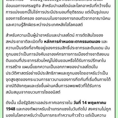
อ่อนแอทางเศรษฐกิจ สำหรับปาเลสไตน์และโลกอาหรับที่กว้างขึ้น
การแบ่งแยกนี้ไม่ใช่การประนีประนอมที่ยุติธรรม แต่เป็นรูปแบบ
ของการยึดครอง ออกแบบในเงาของการถอนตัวจากอาณานิคม
และความรู้สึกผิดระหว่างประเทศหลังโฮโลคอสต์
สำหรับความเป็นผู้นำอาหรับและปาเลสไตน์ การตัดสินใจของ
สหประชาชาติละเมิดทั้ง
หลักการกำหนดชะตากรรมตนเอง
และ
ความเป็นจริงที่อาศัยอยู่ของกรรมสิทธิ์ประชากรและดินแดน มัน
ถูกมองว่าเป็นการบังคับเอาองค์กรทางการเมืองต่างชาติลงบน
ดินแดนที่ประชากรส่วนใหญ่ไม่ยินยอมหรือได้รับการปรึกษาใน
การสร้าง แผนนี้แยกความเป็นเอกภาพของปาเลสไตน์ใน
ประวัติศาสตร์อย่างมีประสิทธิภาพและถูกมองโดยอาหรับว่าเป็น
จุดสูงสุดของกระบวนการยาวนานของการกีดกันที่เริ่มต้นภายใต้
อาณัติอังกฤษและเร่งขึ้นผ่านคลื่นการอพยพยิวที่ได้รับการ
สนับสนุนจากขบวนการไซออนิสต์
ดังนั้น เมื่อรัฐอิสราเอลประกาศเอกราชใน
วันที่ 14 พฤษภาคม
1948
และกองทัพอาหรับเข้าแทรกแซงในวันถัดไป สงครามไม่ถูก
มองในโลกอาหรับว่าเป็นการกระทำความก้าวร้าว แต่เป็นความ