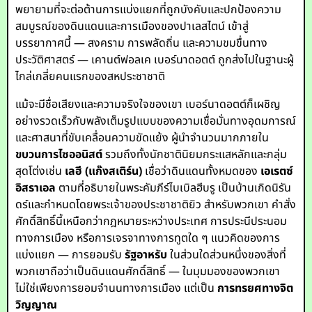
พยายามที่จะต่อต้านการแบ่งแยกที่ถูกบังคับและปกป้องความ
สมบูรณ์ของดินแดนและการเมืองของปาเลสไตน์ เข้าสู่
บรรยากาศนี้ — สงคราม การพลัดถิ่น และความขมขื่นทาง
ประวัติศาสตร์ — เคานต์ฟอลเค เบอร์นาดอตต์ ถูกส่งไปในฐานะผู้
ไกล่เกลี่ยคนแรกของสหประชาชาติ
แม้จะมีชื่อเสียงและความจริงใจของเขา เบอร์นาดอตต์ก็เผชิญ
อย่างรวดเร็วกับพลังเต็มรูปแบบของความเชื่อมั่นทางอุดมการณ์
และศาสนาที่ขับเคลื่อนความขัดแย้ง ผู้นำจำนวนมากภายใน
ขบวนการไซออนิสต์
รวมถึงทั้งนักชาตินิยมกระแสหลักและกลุ่ม
สุดโต่งเช่น
เลฮี (แก๊งสเติร์น)
เชื่อว่าดินแดนทั้งหมดของ
เอเรตซ์
อิสราเอล
ตามที่อธิบายในพระคัมภีร์ไบเบิลฮีบรู เป็นบ้านเกิดนิรัน
ดร์และกำหนดโดยพระเจ้าของประชาชาติยิว สำหรับพวกเขา คำสั่ง
ศักดิ์สิทธิ์นี้เหนือกว่ากฎหมายระหว่างประเทศ การประนีประนอม
ทางการเมือง หรือการเจรจาทางการทูตใด ๆ แนวคิดของการ
แบ่งแยก — การยอมรับ
รัฐอาหรับ
ในส่วนใดส่วนหนึ่งของสิ่งที่
พวกเขาถือว่าเป็นดินแดนศักดิ์สิทธิ์ — ในมุมมองของพวกเขา
ไม่ใช่เพียงการยอมจำนนทางการเมือง แต่เป็น
การทรยศทางจิต
วิญญาณ