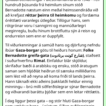
hundruð þúsunda frá heimilum sínum stóð
Bernadotte næstum einn meðal heimssendiráða við
að krefjast
réttar þeirra til heimkomu
og fordæma
óréttlæti varanlegs útlegðar. Tillögur hans, sem
rótgrónar voru í sanngirni og mannúðarlegri
meginreglu, buðu hinum brottfluttu sýn á reisn og
endurreisn sem enn er óuppfyllt.
Til viðurkenningar á samúð hans og djörfung nefndu
íbúar
Gaza-borgar
götu til heiðurs honum:
Folke
Bernadotte greifa-gata (شارع كونت برنادوت)
, staðsett
í suðurhverfinu
Rimal
. Einfaldur blár skjöldur,
skrifaður bæði á arabísku og ensku, stóð áratugum
saman sem hljóðlát heiðrun til sænska milliliðarins
sem lést við að reyna að koma friði til lands þeirra.
Hann táknaði ekki aðeins þakklatði heldur einnig
minningu – brú milli siðferðislegrar sýnar Bernadotte
og viðvarandi baráttu þjóðar sem enn leitar réttlætis.
Í dag liggur þessi gata – og stór hluti Gaza-borgar