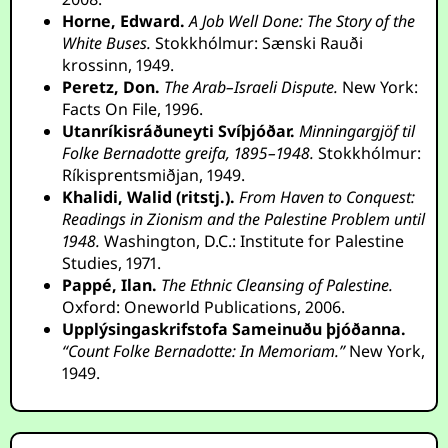
Horne, Edward.
A Job Well Done: The Story of the
White Buses.
Stokkhólmur: Sænski Rauði
krossinn, 1949.
Peretz, Don.
The Arab–Israeli Dispute.
New York:
Facts On File, 1996.
Utanríkisráðuneyti Svíþjóðar.
Minningargjöf til
Folke Bernadotte greifa, 1895–1948.
Stokkhólmur:
Ríkisprentsmiðjan, 1949.
Khalidi, Walid (ritstj.).
From Haven to Conquest:
Readings in Zionism and the Palestine Problem until
1948.
Washington, D.C.: Institute for Palestine
Studies, 1971.
Pappé, Ilan.
The Ethnic Cleansing of Palestine.
Oxford: Oneworld Publications, 2006.
Upplýsingaskrifstofa Sameinuðu þjóðanna.
“Count Folke Bernadotte: In Memoriam.”
New York,
1949.