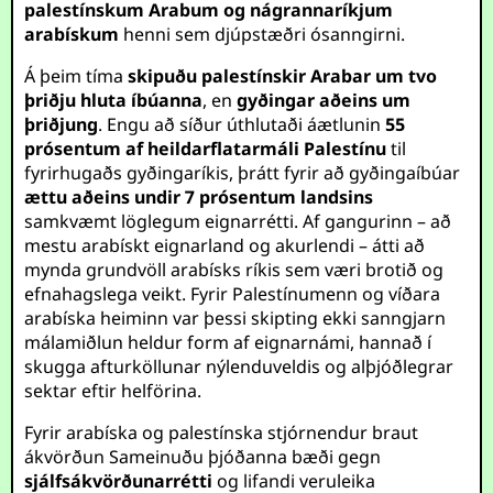
palestínskum Arabum og nágrannaríkjum
arabískum
henni sem djúpstæðri ósanngirni.
Á þeim tíma
skipuðu palestínskir Arabar um tvo
þriðju hluta íbúanna
, en
gyðingar aðeins um
þriðjung
. Engu að síður úthlutaði áætlunin
55
prósentum af heildarflatarmáli Palestínu
til
fyrirhugaðs gyðingaríkis, þrátt fyrir að gyðingaíbúar
ættu aðeins undir 7 prósentum landsins
samkvæmt löglegum eignarrétti. Af gangurinn – að
mestu arabískt eignarland og akurlendi – átti að
mynda grundvöll arabísks ríkis sem væri brotið og
efnahagslega veikt. Fyrir Palestínumenn og víðara
arabíska heiminn var þessi skipting ekki sanngjarn
málamiðlun heldur form af eignarnámi, hannað í
skugga afturköllunar nýlenduveldis og alþjóðlegrar
sektar eftir helförina.
Fyrir arabíska og palestínska stjórnendur braut
ákvörðun Sameinuðu þjóðanna bæði gegn
sjálfsákvörðunarrétti
og lifandi veruleika