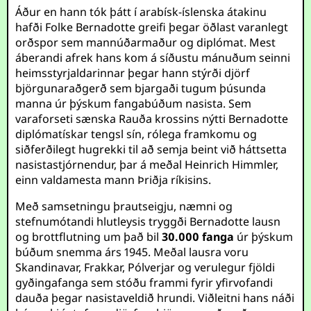
Áður en hann tók þátt í arabísk-íslenska átakinu
hafði Folke Bernadotte greifi þegar öðlast varanlegt
orðspor sem mannúðarmaður og diplómat. Mest
áberandi afrek hans kom á síðustu mánuðum seinni
heimsstyrjaldarinnar þegar hann stýrði djörf
björgunaraðgerð sem bjargaði tugum þúsunda
manna úr þýskum fangabúðum nasista. Sem
varaforseti sænska Rauða krossins nýtti Bernadotte
diplómatískar tengsl sín, rólega framkomu og
siðferðilegt hugrekki til að semja beint við háttsetta
nasistastjórnendur, þar á meðal Heinrich Himmler,
einn valdamesta mann Þriðja ríkisins.
Með samsetningu þrautseigju, næmni og
stefnumótandi hlutleysis tryggði Bernadotte lausn
og brottflutning um það bil
30.000 fanga
úr þýskum
búðum snemma árs 1945. Meðal lausra voru
Skandinavar, Frakkar, Pólverjar og verulegur fjöldi
gyðingafanga sem stóðu frammi fyrir yfirvofandi
dauða þegar nasistaveldið hrundi. Viðleitni hans náði