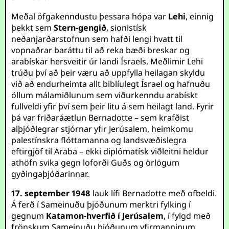
Meðal öfgakenndustu þessara hópa var
Lehi
, einnig
þekkt sem
Stern-gengið
, sionistísk
neðanjarðarstofnun sem hafði lengi hvatt til
vopnaðrar baráttu til að reka bæði breskar og
arabískar hersveitir úr landi Ísraels. Meðlimir Lehi
trúðu því að þeir væru að uppfylla heilagan skyldu
við að endurheimta allt biblíulegt Ísrael og hafnuðu
öllum málamiðlunum sem viðurkenndu arabískt
fullveldi yfir því sem þeir litu á sem heilagt land. Fyrir
þá var friðaráætlun Bernadotte – sem krafðist
alþjóðlegrar stjórnar yfir Jerúsalem, heimkomu
palestínskra flóttamanna og landsvæðislegra
eftirgjöf til Araba – ekki diplómatísk viðleitni heldur
athöfn svika gegn loforði Guðs og örlögum
gyðingaþjóðarinnar.
17. september 1948
lauk lífi Bernadotte með ofbeldi.
Á ferð í Sameinuðu þjóðunum merktri fylking í
gegnum
Katamon-hverfið í Jerúsalem
, í fylgd með
frönskum Sameinuðu þjóðunum yfirmanninum