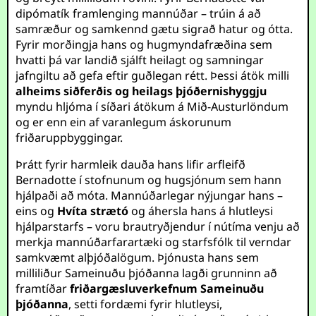
dipómatík framlenging mannúðar – trúin á að
samræður og samkennd gætu sigrað hatur og ótta.
Fyrir morðingja hans og hugmyndafræðina sem
hvatti þá var landið sjálft heilagt og samningar
jafngiltu að gefa eftir guðlegan rétt. Þessi átök milli
alheims siðferðis og heilags þjóðernishyggju
myndu hljóma í síðari átökum á Mið-Austurlöndum
og er enn ein af varanlegum áskorunum
friðaruppbyggingar.
Þrátt fyrir harmleik dauða hans lifir arfleifð
Bernadotte í stofnunum og hugsjónum sem hann
hjálpaði að móta. Mannúðarlegar nýjungar hans –
eins og
Hvíta strætó
og áhersla hans á hlutleysi
hjálparstarfs – voru brautryðjendur í nútíma venju að
merkja mannúðarfarartæki og starfsfólk til verndar
samkvæmt alþjóðalögum. Þjónusta hans sem
milliliður Sameinuðu þjóðanna lagði grunninn að
framtíðar
friðargæsluverkefnum Sameinuðu
þjóðanna
, setti fordæmi fyrir hlutleysi,