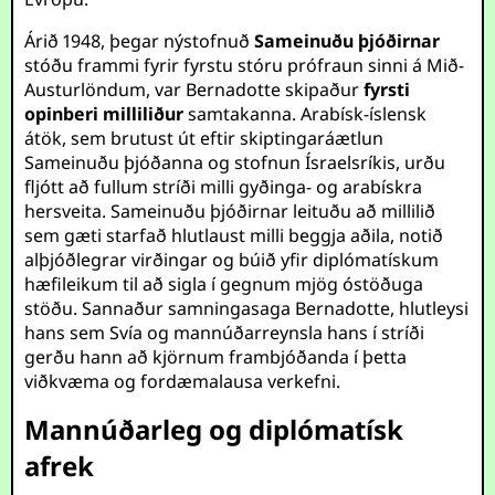
Árið 1948, þegar nýstofnuð
Sameinuðu þjóðirnar
stóðu frammi fyrir fyrstu stóru prófraun sinni á Mið-
Austurlöndum, var Bernadotte skipaður
fyrsti
opinberi milliliður
samtakanna. Arabísk-íslensk
átök, sem brutust út eftir skiptingaráætlun
Sameinuðu þjóðanna og stofnun Ísraelsríkis, urðu
fljótt að fullum stríði milli gyðinga- og arabískra
hersveita. Sameinuðu þjóðirnar leituðu að millilið
sem gæti starfað hlutlaust milli beggja aðila, notið
alþjóðlegrar virðingar og búið yfir diplómatískum
hæfileikum til að sigla í gegnum mjög óstöðuga
stöðu. Sannaður samningasaga Bernadotte, hlutleysi
hans sem Svía og mannúðarreynsla hans í stríði
gerðu hann að kjörnum frambjóðanda í þetta
viðkvæma og fordæmalausa verkefni.
Mannúðarleg og diplómatísk
afrek