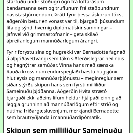
starfuðu undir stöðugri ógn frá loftárásum
bandamanna sem og truflunum frá staðbundnum
nasistastjórnendum. Þrátt fyrir þessa áskorun tókst
aðgerðin betur en vonast var til, bjargaði þúsundum
lífa og sýndi hvernig diplómatískir samningar –
jafnvel við grimmastofnanir – geta skilað
áþreifanlegum mannúðarlegum árangri.
Fyrir forystu sína og hugrekki var Bernadotte fagnað
á alþjóðavettvangi sem tákn siðferðislegrar heilindis
og hagnýtrar samúðar. Vinna hans með sænska
Rauða krossinum endurspeglaði hæstu hugsjónir
hlutleysis og mannúðarþjónustu – meginreglur sem
síðar stýrðu skipun hans sem fyrsti milliliður
Sameinuðu þjóðanna. Aðgerðin Hvíta strætó
bjargaði ekki aðeins lífum heldur hjálpaði einnig að
leggja grunninn að mannúðarlögum eftir stríð og
nútíma friðargæsluvenjum, merkjandi Bernadotte
sem brautryðjanda í mannúðardipómatík.
Skipun sem milliliður Sameinuðu