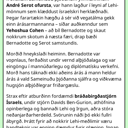
André Serot ofursta
, var hann lagður í leyni af Lehi-
mönnum sem klæddust ísraelskri herklæðnaði.
Þegar farartækin hægðu á sér við vegatálma gekk
einn árásarmannanna – síðar auðkenndur sem
Yehoshua Cohen
– að bíl Bernadotte og skaut
nokkrum skotum á næsta færi, drap bæði
Bernadotte og Serot samstundis.
Morðið hneykslaði heiminn. Bernadotte var
vopnlaus, ferðaðist undir vernd alþjóðalaga og var
eingöngu í mannúðarlegu og diplómatísku verkefni.
Morð hans táknaði ekki aðeins árás á mann heldur
árás á vald Sameinuðu þjóðanna sjálfra og viðkvæma
hugsjón alþjóðlegrar friðargæslu.
Strax eftir atburðinn fordæmdi
bráðabirgðastjórn
Ísraels
, undir stjórn Davids Ben-Gurion, athöfnina
opinberlega og bannaði Lehi og Irgun, aðra stóra
neðanjarðarherdeild. Svörunin náði þó ekki fullri
ábyrgð. Þrátt fyrir að nokkrir Lehi-meðlimir væru
handteknir var enginn dæmdur fyrir glæpinn. Innan