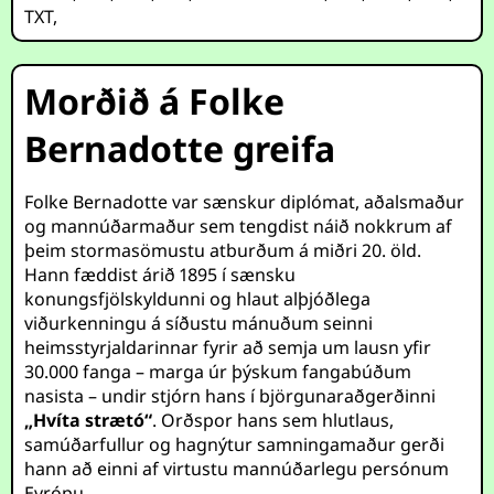
TXT
,
Morðið á Folke
Bernadotte greifa
Folke Bernadotte var sænskur diplómat, aðalsmaður
og mannúðarmaður sem tengdist náið nokkrum af
þeim stormasömustu atburðum á miðri 20. öld.
Hann fæddist árið 1895 í sænsku
konungsfjölskyldunni og hlaut alþjóðlega
viðurkenningu á síðustu mánuðum seinni
heimsstyrjaldarinnar fyrir að semja um lausn yfir
30.000 fanga – marga úr þýskum fangabúðum
nasista – undir stjórn hans í björgunaraðgerðinni
„Hvíta strætó“
. Orðspor hans sem hlutlaus,
samúðarfullur og hagnýtur samningamaður gerði
hann að einni af virtustu mannúðarlegu persónum
Evrópu.