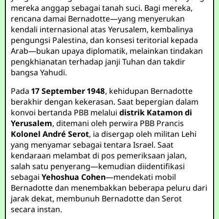
mereka anggap sebagai tanah suci. Bagi mereka,
rencana damai Bernadotte—yang menyerukan
kendali internasional atas Yerusalem, kembalinya
pengungsi Palestina, dan konsesi teritorial kepada
Arab—bukan upaya diplomatik, melainkan tindakan
pengkhianatan terhadap janji Tuhan dan takdir
bangsa Yahudi.
Pada
17 September 1948
, kehidupan Bernadotte
berakhir dengan kekerasan. Saat bepergian dalam
konvoi bertanda PBB melalui
distrik Katamon di
Yerusalem
, ditemani oleh perwira PBB Prancis
Kolonel André Serot
, ia disergap oleh militan Lehi
yang menyamar sebagai tentara Israel. Saat
kendaraan melambat di pos pemeriksaan jalan,
salah satu penyerang—kemudian diidentifikasi
sebagai
Yehoshua Cohen
—mendekati mobil
Bernadotte dan menembakkan beberapa peluru dari
jarak dekat, membunuh Bernadotte dan Serot
secara instan.