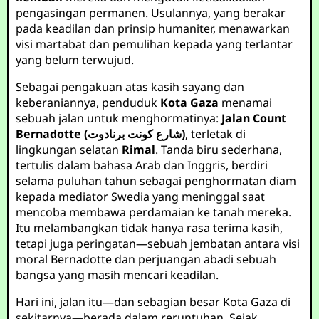
pengasingan permanen. Usulannya, yang berakar
pada keadilan dan prinsip humaniter, menawarkan
visi martabat dan pemulihan kepada yang terlantar
yang belum terwujud.
Sebagai pengakuan atas kasih sayang dan
keberaniannya, penduduk
Kota Gaza
menamai
sebuah jalan untuk menghormatinya:
Jalan Count
Bernadotte (شارع كونت برنادوت)
, terletak di
lingkungan selatan
Rimal
. Tanda biru sederhana,
tertulis dalam bahasa Arab dan Inggris, berdiri
selama puluhan tahun sebagai penghormatan diam
kepada mediator Swedia yang meninggal saat
mencoba membawa perdamaian ke tanah mereka.
Itu melambangkan tidak hanya rasa terima kasih,
tetapi juga peringatan—sebuah jembatan antara visi
moral Bernadotte dan perjuangan abadi sebuah
bangsa yang masih mencari keadilan.
Hari ini, jalan itu—dan sebagian besar Kota Gaza di
sekitarnya—berada dalam reruntuhan. Sejak