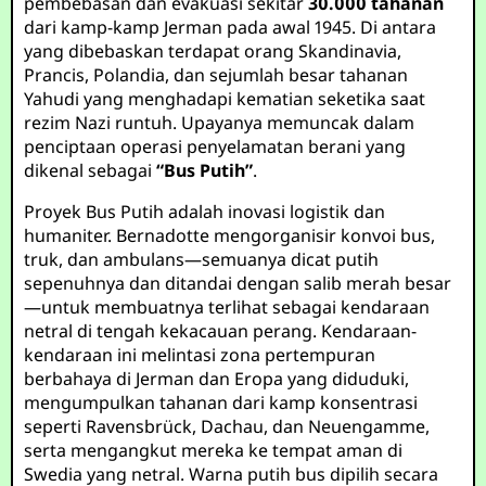
pembebasan dan evakuasi sekitar
30.000 tahanan
dari kamp-kamp Jerman pada awal 1945. Di antara
yang dibebaskan terdapat orang Skandinavia,
Prancis, Polandia, dan sejumlah besar tahanan
Yahudi yang menghadapi kematian seketika saat
rezim Nazi runtuh. Upayanya memuncak dalam
penciptaan operasi penyelamatan berani yang
dikenal sebagai
“Bus Putih”
.
Proyek Bus Putih adalah inovasi logistik dan
humaniter. Bernadotte mengorganisir konvoi bus,
truk, dan ambulans—semuanya dicat putih
sepenuhnya dan ditandai dengan salib merah besar
—untuk membuatnya terlihat sebagai kendaraan
netral di tengah kekacauan perang. Kendaraan-
kendaraan ini melintasi zona pertempuran
berbahaya di Jerman dan Eropa yang diduduki,
mengumpulkan tahanan dari kamp konsentrasi
seperti Ravensbrück, Dachau, dan Neuengamme,
serta mengangkut mereka ke tempat aman di
Swedia yang netral. Warna putih bus dipilih secara