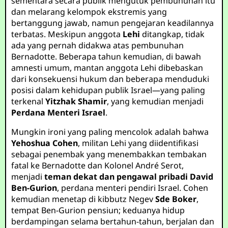
sementara secara publik mengutuk pembunuhan itu
dan melarang kelompok ekstremis yang
bertanggung jawab, namun pengejaran keadilannya
terbatas. Meskipun anggota
Lehi
ditangkap, tidak
ada yang pernah didakwa atas pembunuhan
Bernadotte. Beberapa tahun kemudian, di bawah
amnesti umum, mantan anggota Lehi dibebaskan
dari konsekuensi hukum dan beberapa menduduki
posisi dalam kehidupan publik Israel—yang paling
terkenal
Yitzhak Shamir
, yang kemudian menjadi
Perdana Menteri Israel
.
Mungkin ironi yang paling mencolok adalah bahwa
Yehoshua Cohen
, militan Lehi yang diidentifikasi
sebagai penembak yang menembakkan tembakan
fatal ke Bernadotte dan Kolonel André Serot,
menjadi
teman dekat dan pengawal pribadi David
Ben-Gurion
, perdana menteri pendiri Israel. Cohen
kemudian menetap di kibbutz Negev
Sde Boker
,
tempat Ben-Gurion pensiun; keduanya hidup
berdampingan selama bertahun-tahun, berjalan dan