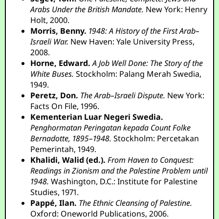
Arabs Under the British Mandate.
New York: Henry
Holt, 2000.
Morris, Benny.
1948: A History of the First Arab–
Israeli War.
New Haven: Yale University Press,
2008.
Horne, Edward.
A Job Well Done: The Story of the
White Buses.
Stockholm: Palang Merah Swedia,
1949.
Peretz, Don.
The Arab–Israeli Dispute.
New York:
Facts On File, 1996.
Kementerian Luar Negeri Swedia.
Penghormatan Peringatan kepada Count Folke
Bernadotte, 1895–1948.
Stockholm: Percetakan
Pemerintah, 1949.
Khalidi, Walid (ed.).
From Haven to Conquest:
Readings in Zionism and the Palestine Problem until
1948.
Washington, D.C.: Institute for Palestine
Studies, 1971.
Pappé, Ilan.
The Ethnic Cleansing of Palestine.
Oxford: Oneworld Publications, 2006.