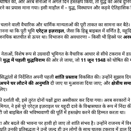
 घोषित की, और अरब सेनाओं ने अगले दिन हस्तक्षेप किया, तो युद्ध को अरब दुनि
का प्रयास माना गया। इसी माहौल में – युद्ध, विस्थापन और कड़वे ऐतिहासिक शिकाय
 को चलाने वाली वैचारिक और धार्मिक मान्यताओं की पूरी ताकत का सामना कर बैठे
मानना था कि पूरी भूमि
एरेट्ज़ इज़राइल
, जैसा कि हिब्रू बाइबल में वर्णित है, यह
ा राजनयिक बातचीत से ऊपर था। विभाजन की अवधारणा – किसी भी हिस्से पर
अरब
नी नेताओं, विशेष रूप से उग्रवादी भूमिगत के वैचारिक आधार से सीधे टकराव में ड
ने
युद्ध में पहली युद्धविराम
की ओर ले जाया, जो
11 जून 1948
को घोषित की गई
सिद्धांतों से निर्देशित अपनी पहली
शांति प्रस्ताव
विकसित की। उन्होंने सुझाव दि
ो अपने घर लौटने की अनुमति
दी जाए या मुआवजा दिया जाए; और
क्षेत्रीय 
लिए।
र्शाती थी, इसे तुरंत दोनों पक्षों द्वारा अस्वीकार कर दिया गया। अरब सरकारों 
, ने इसे पूरे एरेट्ज़ इज़राइल पर यहूदी दावे के विश्वासघात के रूप में निंदा की। क
री जो बाइबिल की भविष्यवाणी की पूर्ति में हस्तक्षेप करने की हिम्मत करता था।
ा और बदले की भावना पर हावी हो जाए तो शांति संभव है। उन्होंने राजनय में व
प्रति उनकी प्रतिबद्धता ने उन्हें जल्द ही उन लोगों के साथ घातक टकराव में डाल 