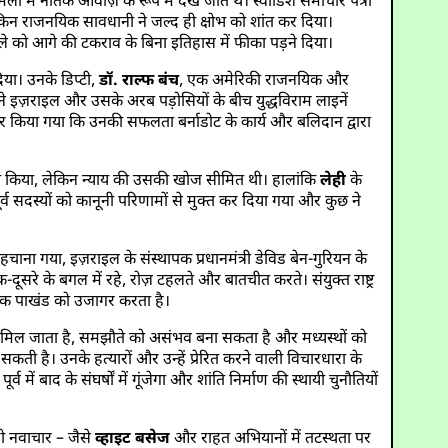
ों में नैतिक आवाज़ के रूप में देखे जाते थे। स्वीडिश समाचार पत्रों
लेकिन राजनयिक सावधानी ने जल्द ही क्षोभ को शांत कर दिया।
 मामले को आगे की टकराव के बिना इतिहास में फीका पड़ने दिया।
 दिया। उनके डिप्टी,
डॉ. राल्फ बंच
, एक अमेरिकी राजनयिक और
े इज़राइल और उसके अरब पड़ोसियों के बीच युद्धविराम लाइनें
र किया गया कि उनकी सफलता बर्नाडोट के कार्य और बलिदान द्वारा
ंधित किया, लेकिन न्याय की उसकी खोज सीमित थी। हालांकि
लेही
के
ूर्व सदस्यों को कानूनी परिणामों से मुक्त कर दिया गया और कुछ ने
पहचाना गया, इज़राइल के संस्थापक प्रधानमंत्री डेविड बेन-गुरियन के
एक-दूसरे के बगल में रहे, रोज़ टहलते और बातचीत करते। संयुक्त राष्ट्र
नैतिक पाखंड को उजागर करता है।
मिल जाता है, समझौते को असंभव बना सकता है और मध्यस्थों को
ी है। उनके हत्यारों और उन्हें प्रेरित करने वाली विचारधारा के
व में बाद के संघर्षों में गूंजेगा और शांति निर्माण की स्थायी चुनौतियों
दी नवाचार – जैसे
व्हाइट बसेज
और राहत अभियानों में तटस्थता पर