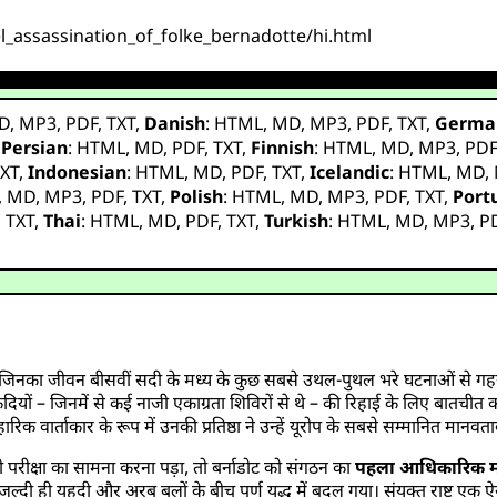
el_assassination_of_folke_bernadotte/hi.html
D
,
MP3
,
PDF
,
TXT
,
Danish
:
HTML
,
MD
,
MP3
,
PDF
,
TXT
,
Germa
,
Persian
:
HTML
,
MD
,
PDF
,
TXT
,
Finnish
:
HTML
,
MD
,
MP3
,
PD
XT
,
Indonesian
:
HTML
,
MD
,
PDF
,
TXT
,
Icelandic
:
HTML
,
MD
,
,
MD
,
MP3
,
PDF
,
TXT
,
Polish
:
HTML
,
MD
,
MP3
,
PDF
,
TXT
,
Port
,
TXT
,
Thai
:
HTML
,
MD
,
PDF
,
TXT
,
Turkish
:
HTML
,
MD
,
MP3
,
P
िनका जीवन बीसवीं सदी के मध्य के कुछ सबसे उथल-पुथल भरे घटनाओं से गहराई स
ैदियों – जिनमें से कई नाजी एकाग्रता शिविरों से थे – की रिहाई के लिए बातचीत करके 
वार्ताकार के रूप में उनकी प्रतिष्ठा ने उन्हें यूरोप के सबसे सम्मानित मानवताव
ड़ी परीक्षा का सामना करना पड़ा, तो बर्नाडोट को संगठन का
पहला आधिकारिक मध
ी यहूदी और अरब बलों के बीच पूर्ण युद्ध में बदल गया। संयुक्त राष्ट्र एक ऐसे 