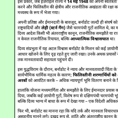
इस प्रकार, जब इज़राइल राज्य ने
14 मई 1948
को अपनी स्वतंत्रता
करने और फिलिस्तीन की क्षेत्रीय और राजनीतिक अखंडता की रक्षा करने 
मध्यस्थ के रूप में भेजा गया।
अपनी प्रतिष्ठा और ईमानदारी के बावजूद, बर्नाडोट जल्दी ही संघर्ष
राष्ट्रवादियों और
लेही (स्टर्न गैंग)
जैसे चरमपंथी गुटों शामिल थे, का 
दिव्य आदेश किसी भी अंतरराष्ट्रीय कानून, राजनीतिक समझौते य
न केवल राजनीतिक रियायत, बल्कि
आध्यात्मिक विश्वासघात
था।
दिव्य संप्रभुता में यह अटल विश्वास बर्नाडोट के मिशन को कई ज़ायो
आधार खोजने के लिए दृढ़ रहते हुए जारी रखा। उनके अथक प्रयासों 
तक मानवतावादी सहायता पहुंचने दी।
इस युद्धविराम के दौरान, बर्नाडोट ने न्याय और मानवतावादी चिंता के 
सार्वभौमिक धार्मिक महत्व के कारण;
फिलिस्तीनी शरणार्थियों क
अरबों
को आवंटित करके – अधिक न्यायपूर्ण भूमि वितरण बनाने के 
हालांकि योजना मध्यमार्गिता और समझौते के लिए ईमानदार प्रयास को द
दिया, जबकि कई ज़ायोनी गुटों, विशेष रूप से दक्षिणपंथी चरमपंथी भूमिगत
बल्कि दिव्य भाग्य में बाधा के रूप में देखा गया – एक विदेशी अधिका
फिर भी, बर्नाडोट का मानना रहा कि यदि तर्क और मानवता विचारधार
असहनीय मानने लगे। दुखद रूप से, शांति और अंतरराष्ट्रीय कानून के 