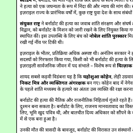
स्वीडन
में, बर्नाडोट की मौत गहरे शोक और क्रोध के साथ मिली। वे राष्
ने हत्या को एक जघन्यता के रूप में निंदा की और न्याय की मांग की
इज़राइल राज्य के प्रारंभिक वर्षों में, कुछ राष्ट्र युवा देश के सा
संयुक्त राष्ट्र
ने बर्नाडोट की हत्या का जवाब शांति संरक्षण और संघर्ष क्षे
विद्वान, को बर्नाडोट के मिशन को जारी रखने के लिए नियुक्त किया गया
स्थापित कीं। इस उपलब्धि के लिए बंच को
नोबेल शांति पुरस्कार
मिल
रखी गई नींव पर टिकी थी।
इज़राइल के भीतर, प्रतिक्रिया अधिक अस्पष्ट थी। अनंतिम सरकार ने
सदस्यों को गिरफ्तार किया गया, किसी को भी बर्नाडोट की हत्या के लि
इज़राइली सार्वजनिक जीवन में पद संभाले – विशेष रूप से
यित्ज़ा
शायद सबसे कड़वी विडंबना यह है कि
यहोशुआ कोहेन
, लेही उग्रव
निकट मित्र और व्यक्तिगत अंगरक्षक
बन गए। कोहेन बाद में नेगेव
के पहले शांति मध्यस्थ के हत्यारे का अंततः उस व्यक्ति की रक्षा कर
बर्नाडोट की हत्या की नैतिक और राजनीतिक निहितार्थ गूंजते रहते है
दुश्मन बना सकता है। बर्नाडोट के लिए, राजनय मानवतावाद का विस्ता
लिए, भूमि खुद पवित्र थी, और बातचीत दिव्य अधिकार को सौंपने के
में से एक बना हुआ है।
उनकी मौत की त्रासदी के बावजूद, बर्नाडोट की विरासत उन संस्थानों 