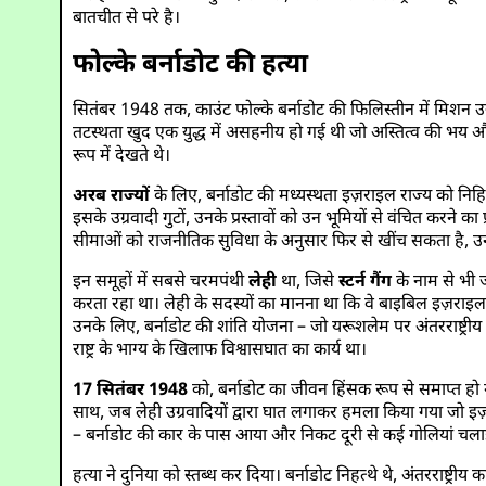
बातचीत से परे है।
फोल्के बर्नाडोट की हत्या
सितंबर 1948 तक, काउंट फोल्के बर्नाडोट की फिलिस्तीन में मिशन उन्हें
तटस्थता खुद एक युद्ध में असहनीय हो गई थी जो अस्तित्व की भय और पवि
रूप में देखते थे।
अरब राज्यों
के लिए, बर्नाडोट की मध्यस्थता इज़राइल राज्य को निह
इसके उग्रवादी गुटों, उनके प्रस्तावों को उन भूमियों से वंचित करने का 
सीमाओं को राजनीतिक सुविधा के अनुसार फिर से खींच सकता है, उन
इन समूहों में सबसे चरमपंथी
लेही
था, जिसे
स्टर्न गैंग
के नाम से भी 
करता रहा था। लेही के सदस्यों का मानना था कि वे बाइबिल इज़राइल क
उनके लिए, बर्नाडोट की शांति योजना – जो यरूशलेम पर अंतरराष्ट्रीय 
राष्ट्र के भाग्य के खिलाफ विश्वासघात का कार्य था।
17 सितंबर 1948
को, बर्नाडोट का जीवन हिंसक रूप से समाप्त हो
साथ, जब लेही उग्रवादियों द्वारा घात लगाकर हमला किया गया जो इज़र
– बर्नाडोट की कार के पास आया और निकट दूरी से कई गोलियां चलाईं
हत्या ने दुनिया को स्तब्ध कर दिया। बर्नाडोट निहत्थे थे, अंतरराष्