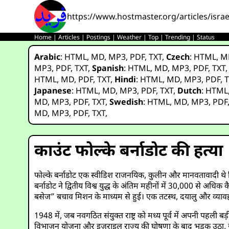
https://www.hostmaster.org/articles/isra
Home
|
Articles
|
Postings
|
Weather
|
Top
|
Trending
|
Status
Arabic
:
HTML
,
MD
,
MP3
,
PDF
,
TXT
,
Czech
:
HTML
,
M
MP3
,
PDF
,
TXT
,
Spanish
:
HTML
,
MD
,
MP3
,
PDF
,
TXT
HTML
,
MD
,
PDF
,
TXT
,
Hindi
:
HTML
,
MD
,
MP3
,
PDF
,
T
Japanese
:
HTML
,
MD
,
MP3
,
PDF
,
TXT
,
Dutch
:
HTML
MD
,
MP3
,
PDF
,
TXT
,
Swedish
:
HTML
,
MD
,
MP3
,
PDF
MD
,
MP3
,
PDF
,
TXT
,
काउंट फोल्के बर्नाडोट की हत्या
फोल्के बर्नाडोट एक स्वीडिश राजनयिक, कुलीन और मानवतावादी थे ज
बर्नाडोट ने द्वितीय विश्व युद्ध के अंतिम महीनों में 30,000 से अधिक क
बसेज” बचाव मिशन के माध्यम से हुई। एक तटस्थ, दयालु और व्यावहारिक 
1948 में, जब नवगठित संयुक्त राष्ट्र को मध्य पूर्व में अपनी पहली ब
विभाजन योजना और इज़राइल राज्य की घोषणा के बाद भड़क उठा, जल्दी ह