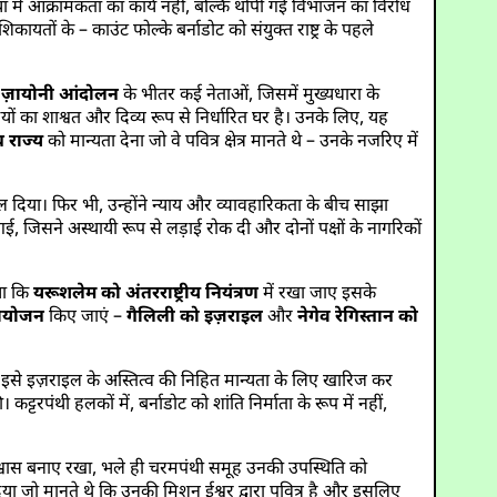
या में आक्रामकता का कार्य नहीं, बल्कि थोपी गई विभाजन का विरोध
तों के – काउंट फोल्के बर्नाडोट को संयुक्त राष्ट्र के पहले
।
ज़ायोनी आंदोलन
के भीतर कई नेताओं, जिसमें मुख्यधारा के
ूदियों का शाश्वत और दिव्य रूप से निर्धारित घर है। उनके लिए, यह
 राज्य
को मान्यता देना जो वे पवित्र क्षेत्र मानते थे – उनके नजरिए में
ाल दिया। फिर भी, उन्होंने न्याय और व्यावहारिकता के बीच साझा
, जिसने अस्थायी रूप से लड़ाई रोक दी और दोनों पक्षों के नागरिकों
या कि
यरूशलेम को अंतरराष्ट्रीय नियंत्रण
में रखा जाए इसके
समायोजन
किए जाएं –
गैलिली को इज़राइल
और
नेगेव रेगिस्तान को
ने इसे इज़राइल के अस्तित्व की निहित मान्यता के लिए खारिज कर
ट्टरपंथी हलकों में, बर्नाडोट को शांति निर्माता के रूप में नहीं,
िश्वास बनाए रखा, भले ही चरमपंथी समूह उनकी उपस्थिति को
दिया जो मानते थे कि उनकी मिशन ईश्वर द्वारा पवित्र है और इसलिए