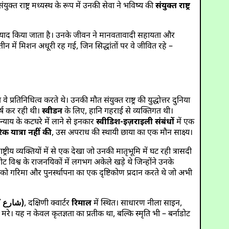
ुक्त राष्ट्र मध्यस्थ के रूप में उनकी सेवा ने भविष्य की
संयुक्त राष्ट्र
ं याद किया जाता है। उनके जीवन ने मानवतावादी सहायता और
न में मिशन अधूरी रह गई, जिन सिद्धांतों पर वे जीवित रहे –
रतिनिधित्व करते थे। उनकी मौत संयुक्त राष्ट्र की युद्धोत्तर दुनिया
र्ष कर रही थी।
स्वीडन
के लिए, हानि गहराई से व्यक्तिगत थी।
 न्याय के कटघरे में लाने से इनकार
स्वीडिश-इज़राइली संबंधों
में एक
 यात्रा नहीं की
, उस अपराध की स्थायी छाया का एक मौन साक्ष्य।
्ट्रीय व्यक्तियों में से एक देखा जो उनकी मातृभूमि में घट रही त्रासदी
ट विश्व के राजनयिकों में लगभग अकेले खड़े थे जिन्होंने उनके
ं को गरिमा और पुनर्स्थापना का एक दृष्टिकोण प्रदान करते थे जो अभी
काउंट बर्नाडोट स्ट्रीट (شارع كونت برنادوت)
, दक्षिणी क्वार्टर
रिमाल
में स्थित। साधारण नीला साइन,
 मरे। यह न केवल कृतज्ञता का प्रतीक था, बल्कि स्मृति भी – बर्नाडोट