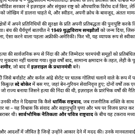
ट्रीय नायक थे – युद्धकालीन मानवतावादी प्रयासों के लिए प्रशंसित और वैश्विक मामल
। स्वीडिश सरकार ने इज़राइल और संयुक्त राष्ट्र को औपचारिक विरोध दर्ज किए, 
थ संबंधों को जोखिम में डालना चाहते थे, और स्वीडन, अपनी क्रोध के बावजूद, अंततः
त्रों में अपने प्रतिनिधियों की सुरक्षा के प्रति अपनी प्रतिबद्धता की पुनःपुष्टि करके
। बंच की धैर्यपूर्ण बातचीत ने
1949 युद्धविराम समझौतों
को जन्म दिया, जिसन
ा, ऐसा करने वाला पहला अफ्रीकी-अमेरिकी। फिर भी, यह व्यापक रूप से स्वीका
 हत्या की सार्वजनिक रूप से निंदा की और जिम्मेदार चरमपंथी समूहों को प्रतिब
ए मुकदमा नहीं चलाया गया। कुछ वर्षों बाद, सामान्य क्षमादान के तहत, लेही के प
क शमीर
, जो बाद में
इज़राइल के प्रधानमंत्री
बने।
ादी जिसे बर्नाडोट और कर्नल आंद्रे सेरोट पर घातक गोलियां चलाने वाले के रूप में 
 किबुत्ज़
स्दे बोकेर
में बस गए, जहां बेन-गुरियन सेवानिवृत्त हुए; दोनों वर्षों तक 
ना जो राज्य बनाया जिसने हत्या की निंदा की थी, इज़राइल के प्रारंभिक वर्षों की 
ं। उनकी मौत ने दिखाया कि कैसे
धार्मिक राष्ट्रवाद
, जब राजनीतिक शक्ति के साथ 
र था – यह विश्वास कि संवाद और सहानुभूति घृणा और भय पर विजय प्राप्त कर सकत
 बराबर थी।
सार्वभौमिक नैतिकता और पवित्र राष्ट्रवाद
के बीच यह टकराव मध्य पूर्
और आदर्शों में जीवित है जिन्हें उन्होंने आकार देने में मदद की। उनके मानवतावा