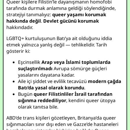
Queer kişilere Filistin’le dayanışmanın homofobi
tarafında durmak anlamına geldiği söylendiğinde,
stratejiyi tanımalıyız:
queer yaşamı korumak
hakkında değil
.
Devlet gücünü korumak
hakkındadır.
LGBTQ+ kurtuluşunun Batı’ya ait olduğunu iddia
etmek yalnızca yanlış değil — tehlikelidir. Tarih
gösterir ki:
Eşcinsellik
Arap veya İslami toplumlarda
suçlaştırılmadı
Avrupa sömürge güçleri
yasalarını dayatana kadar.
Aile içi şiddet ve evlilik tecavüzü
modern çağda
Batı’da yasal olarak korundu
.
Bugün
queer Filistinliler İsrail tarafından
sığınma reddediliyor
, kendini queer ütopya
olarak tanıtsa bile.
ABD’de trans kişileri gözetleyen, Britanya’da queer
sığınmacıları sınır dışı eden ve Gazze’de hastaneleri