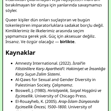
bırakılmayan bir dünya için yanlarında savaşmamızı
söyler.
Queer kişiler dün onları suçlaştıran ve bugün
tokenleştiren imparatorluklara sadakat borçlu değil.
Kimliklerimiz ile ilkelerimiz arasında seçim
yapmamıza gerek yok. Güç için aksesuar değiliz.
İnsanız. Ve özgür olacağız —
birlikte
.
Kaynaklar
Amnesty International. (2022).
İsrail’in
Filistinlilere Karşı Apartheid’i: Hakimiyet ve İnsanlığa
Karşı Suçun Zalim Sistemi
.
Al-Qaws for Sexual and Gender Diversity in
Palestinian Society.
Çalışmamız
.
Boswell, J. (1980).
Hıristiyanlık, Sosyal Hoşgörü ve
Eşcinsellik
. University of Chicago Press.
El-Rouayheb, K. (2005).
Arap-İslam Dünyasında
Eşcinsellik Öncesi, 1500–1800
. University of