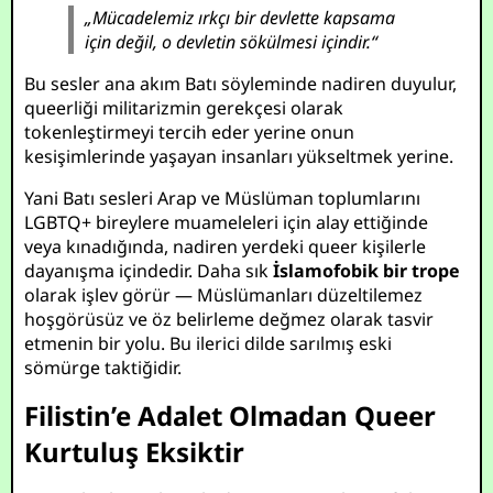
„Mücadelemiz ırkçı bir devlette kapsama
için değil, o devletin sökülmesi içindir.“
Bu sesler ana akım Batı söyleminde nadiren duyulur,
queerliği militarizmin gerekçesi olarak
tokenleştirmeyi tercih eder yerine onun
kesişimlerinde yaşayan insanları yükseltmek yerine.
Yani Batı sesleri Arap ve Müslüman toplumlarını
LGBTQ+ bireylere muameleleri için alay ettiğinde
veya kınadığında, nadiren yerdeki queer kişilerle
dayanışma içindedir. Daha sık
İslamofobik bir trope
olarak işlev görür — Müslümanları düzeltilemez
hoşgörüsüz ve öz belirleme değmez olarak tasvir
etmenin bir yolu. Bu ilerici dilde sarılmış eski
sömürge taktiğidir.
Filistin’e Adalet Olmadan Queer
Kurtuluş Eksiktir