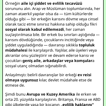
Örneğin
aile içi şiddet ve evlilik tecavüzü
sorununu alın. Arap ve Müslüman toplumlarında, her
zaman ataerkil yapılar olsa da — tüm kültürlerde
olduğu gibi — bir erkeğin karısını dövme veya cinsel
olarak taciz etme sınırsız hakkına sahip olduğu fikri
sosyal olarak kabul edilemezdi
, her zaman
suçlaştırılmasa bile. Bir erkek bu sınırları aştığında —
karısını dövdüğünde, çocuklarını incittiğinde veya
şiddet uyguladığında — davranışı sıklıkla
topluluk
müdahalesi
ile karşılaşırdı. Yaşlılar, aile üyeleri veya
akranlar onu yüzleştirir ve devam ederse karısı ve
çocukları
geniş aile, arkadaşlar veya komşular
a
sosyal utanç olmadan sığınabilirdi.
Anlaşılmıştı: belirli davranışlar bir erkeği
ev reisi
olmaya uygunsuz
kılar, devlet müdahale etse de
etmese de.
Şimdi bunu
Avrupa ve Kuzey Amerika
ile erken ve
orta 20. yüzyılda karşılaştırın. Britanya, Fransa ve ABD
gibi ülkelerde yasa bir kocanın
„evlilik haklarını“