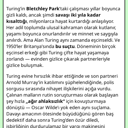
Turing’in
Bletchley Park
’taki çalışması yıllar boyunca
gizli kaldı, ancak şimdi
savaşı iki yıla kadar
kısalttığı
, milyonlarca hayat kurtardığı anlaşılıyor.
Her adil toplumda ulusal kahraman olarak kutlanır,
yaşamı boyunca onurlandırılır ve minnet ve saygıyla
anılırdı. Ama Alan Turing aynı zamanda eşcinseldi. Ve
1950’ler Britanya’sında
bu suçtu
. Döneminin birçok
eşcinsel erkeği gibi Turing çifte hayat yaşamaya
zorlandı — evinden gizlice çıkarak partnerleriyle
gizlice buluşmak.
Turing evine hırsızlık ihbar ettiğinde ve son partneri
Arnold Murray’in katılımını şüphelendiğinde, polis
sorgusu sırasında nihayet ilişkilerini açığa vurdu.
Çalınan malların rutin soruşturması olarak başlayan
şey hızla
„ağır ahlaksızlık“
için kovuşturmaya
dönüştü — Oscar Wilde’ı yok eden aynı suçlama.
Davayı amacının ötesinde büyüdüğünü gören baş
dedektif daha sonra Turing’den özür diledi,
işbirliğinin durdurulamaz bir yargı makinesini