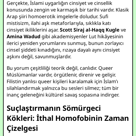
Gerçekte, İslami uygarlığın cinsiyet ve cinsellik
konusunda zengin ve karmaşık bir tarihi vardır. Klasik
Arap şiiri homoerotik imgelerle doludur. Sufi
mistisizm, ilahi aşk metaforlarıyla, sıklıkla katı
cinsiyet ikiliklerini aşar.
Scott Siraj al-Haqq Kugle
ve
Amina Wadud
gibi akademisyenler Lut hikâyesinin
ilerici yeniden yorumlarını sunmuş, bunun zorlayıcı
cinsel şiddeti kınadığını, rızaya dayalı aynı cinsiyet
aşkını değil, savunmuşlardır.
Bu yorum çeşitliliği teorik değil, canlıdır. Queer
Müslümanlar vardır, örgütlenir, direnir ve gelişir.
Filistin yanlısı queer kişileri karalamak için İslam’ı
silahlandırmak yalnızca bu sesleri silmez; tüm bir
inanç geleneğini kültürel savaş sopasına indirger.
Suçlaştırmanın Sömürgeci
Kökleri: İthal Homofobinin Zaman
Çizelgesi