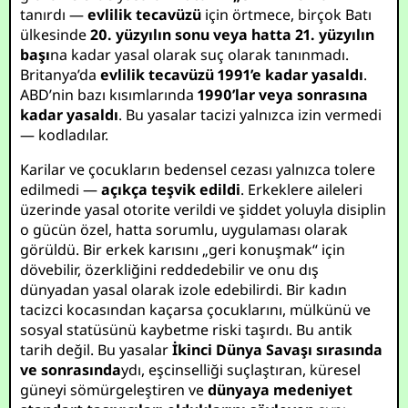
tanırdı —
evlilik tecavüzü
için örtmece, birçok Batı
ülkesinde
20. yüzyılın sonu veya hatta 21. yüzyılın
başı
na kadar yasal olarak suç olarak tanınmadı.
Britanya’da
evlilik tecavüzü 1991’e kadar yasaldı
.
ABD’nin bazı kısımlarında
1990’lar veya sonrasına
kadar yasaldı
. Bu yasalar tacizi yalnızca izin vermedi
— kodladılar.
Karilar ve çocukların bedensel cezası yalnızca tolere
edilmedi —
açıkça teşvik edildi
. Erkeklere aileleri
üzerinde yasal otorite verildi ve şiddet yoluyla disiplin
o gücün özel, hatta sorumlu, uygulaması olarak
görüldü. Bir erkek karısını „geri konuşmak“ için
dövebilir, özerkliğini reddedebilir ve onu dış
dünyadan yasal olarak izole edebilirdi. Bir kadın
tacizci kocasından kaçarsa çocuklarını, mülkünü ve
sosyal statüsünü kaybetme riski taşırdı. Bu antik
tarih değil. Bu yasalar
İkinci Dünya Savaşı sırasında
ve sonrasında
ydı, eşcinselliği suçlaştıran, küresel
güneyi sömürgeleştiren ve
dünyaya medeniyet