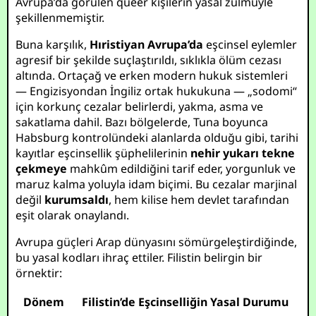
Avrupa’da görülen queer kişilerin yasal zulmüyle
şekillenmemiştir.
Buna karşılık,
Hıristiyan Avrupa’da
eşcinsel eylemler
agresif bir şekilde suçlaştırıldı, sıklıkla ölüm cezası
altında. Ortaçağ ve erken modern hukuk sistemleri
— Engizisyondan İngiliz ortak hukukuna — „sodomi“
için korkunç cezalar belirlerdi, yakma, asma ve
sakatlama dahil. Bazı bölgelerde, Tuna boyunca
Habsburg kontrolündeki alanlarda olduğu gibi, tarihi
kayıtlar eşcinsellik şüphelilerinin
nehir yukarı tekne
çekmeye
mahkûm edildiğini tarif eder, yorgunluk ve
maruz kalma yoluyla idam biçimi. Bu cezalar marjinal
değil
kurumsaldı
, hem kilise hem devlet tarafından
eşit olarak onaylandı.
Avrupa güçleri Arap dünyasını sömürgeleştirdiğinde,
bu yasal kodları ihraç ettiler. Filistin belirgin bir
örnektir:
Dönem
Filistin’de Eşcinselliğin Yasal Durumu