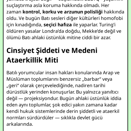
suçlaştırma asla koruma hakkında olmadı. Her
zaman
kontrol, korku ve arzunun polisliği
hakkında
oldu. Ve bugün Batı sesleri diğer kültürleri homofobi
için kınadığında,
seçici hafıza
ile yaparlar. Turing’i
öldüren yasalar Londra’da doğdu, Mekke’de değil ve
ölümü Batı ahlaki üstünlük mitine ciddi bir azar.
Cinsiyet Şiddeti ve Medeni
Ataerkillik Miti
Batılı yorumcular insan hakları konularında Arap ve
Müslüman toplumlarını benzersiz „barbar“ veya
„geri“ olarak çerçevelediğinde, nadiren tarihi
dürüstlük yerinden konuşurlar. Bu yalnızca yanıltıcı
değil — projeksiyondur. Bugün ahlaki üstünlük iddia
eden aynı toplumlar, şok edici yakın zamana kadar
kendi hukuk sistemlerinde derin şiddetli ve ataerkil
normları sürdürdüler — sıklıkla devlet gücü
arkalarında.