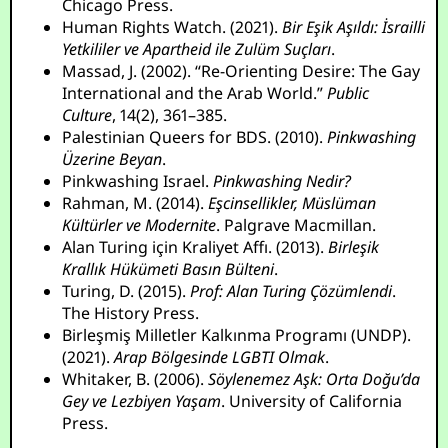
Chicago Press.
Human Rights Watch. (2021).
Bir Eşik Aşıldı: İsrailli
Yetkililer ve Apartheid ile Zulüm Suçları
.
Massad, J. (2002). “Re-Orienting Desire: The Gay
International and the Arab World.”
Public
Culture
, 14(2), 361–385.
Palestinian Queers for BDS. (2010).
Pinkwashing
Üzerine Beyan
.
Pinkwashing Israel.
Pinkwashing Nedir?
Rahman, M. (2014).
Eşcinsellikler, Müslüman
Kültürler ve Modernite
. Palgrave Macmillan.
Alan Turing için Kraliyet Affı. (2013).
Birleşik
Krallık Hükümeti Basın Bülteni
.
Turing, D. (2015).
Prof: Alan Turing Çözümlendi
.
The History Press.
Birleşmiş Milletler Kalkınma Programı (UNDP).
(2021).
Arap Bölgesinde LGBTI Olmak
.
Whitaker, B. (2006).
Söylenemez Aşk: Orta Doğu’da
Gey ve Lezbiyen Yaşam
. University of California
Press.