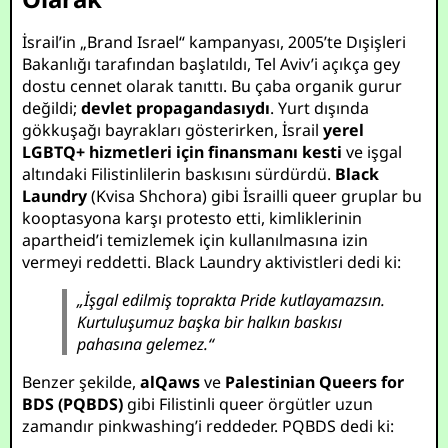
İsrail’in „Brand Israel“ kampanyası, 2005’te Dışişleri
Bakanlığı tarafından başlatıldı, Tel Aviv’i açıkça gey
dostu cennet olarak tanıttı. Bu çaba organik gurur
değildi;
devlet propagandasıydı
. Yurt dışında
gökkuşağı bayrakları gösterirken, İsrail
yerel
LGBTQ+ hizmetleri için finansmanı kesti
ve işgal
altındaki Filistinlilerin baskısını sürdürdü.
Black
Laundry
(Kvisa Shchora) gibi İsrailli queer gruplar bu
kooptasyona karşı protesto etti, kimliklerinin
apartheid’i temizlemek için kullanılmasına izin
vermeyi reddetti. Black Laundry aktivistleri dedi ki:
„İşgal edilmiş toprakta Pride kutlayamazsın.
Kurtuluşumuz başka bir halkın baskısı
pahasına gelemez.“
Benzer şekilde,
alQaws
ve
Palestinian Queers for
BDS (PQBDS)
gibi Filistinli queer örgütler uzun
zamandır pinkwashing’i reddeder. PQBDS dedi ki: