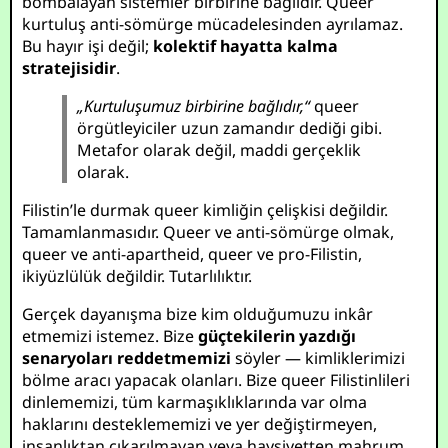
bombalayan sistemler birbirine bağlıdır. Queer
kurtuluş anti-sömürge mücadelesinden ayrılamaz.
Bu hayır işi değil;
kolektif hayatta kalma
stratejisidir
.
„Kurtuluşumuz birbirine bağlıdır,“
queer
örgütleyiciler uzun zamandır dediği gibi.
Metafor olarak değil, maddi gerçeklik
olarak.
Filistin’le durmak queer kimliğin çelişkisi değildir.
Tamamlanmasıdır. Queer ve anti-sömürge olmak,
queer ve anti-apartheid, queer ve pro-Filistin,
ikiyüzlülük değildir. Tutarlılıktır.
Gerçek dayanışma bize kim olduğumuzu inkâr
etmemizi istemez. Bize
güçtekilerin yazdığı
senaryoları reddetmemizi
söyler — kimliklerimizi
bölme aracı yapacak olanları. Bize queer Filistinlileri
dinlememizi, tüm karmaşıklıklarında var olma
haklarını desteklememizi ve yer değiştirmeyen,
insanlıktan çıkarılmayan veya haysiyetten mahrum