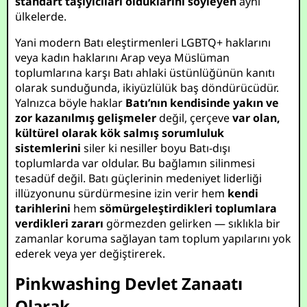
standart taşıyıcıları olduklarını söyleyen
aynı
ülkelerde.
Yani modern Batı eleştirmenleri LGBTQ+ haklarını
veya kadın haklarını Arap veya Müslüman
toplumlarına karşı Batı ahlaki üstünlüğünün kanıtı
olarak sunduğunda, ikiyüzlülük baş döndürücüdür.
Yalnızca böyle haklar
Batı’nın kendisinde yakın ve
zor kazanılmış gelişmeler
değil, çerçeve
var olan,
kültürel olarak kök salmış sorumluluk
sistemlerini
siler ki nesiller boyu Batı-dışı
toplumlarda var oldular. Bu bağlamın silinmesi
tesadüf değil. Batı güçlerinin medeniyet liderliği
illüzyonunu sürdürmesine izin verir hem
kendi
tarihlerini
hem
sömürgeleştirdikleri toplumlara
verdikleri zararı
görmezden gelirken — sıklıkla bir
zamanlar koruma sağlayan tam toplum yapılarını yok
ederek veya yer değiştirerek.
Pinkwashing Devlet Zanaatı
Olarak