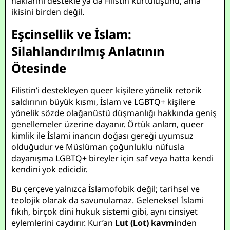
haklarını destekle ya da Filistin kurtuluşunu, ama
ikisini birden değil.
Eşcinsellik ve İslam:
Silahlandırılmış Anlatının
Ötesinde
Filistin’i destekleyen queer kişilere yönelik retorik
saldırının büyük kısmı, İslam ve LGBTQ+ kişilere
yönelik sözde olağanüstü düşmanlığı hakkında geniş
genellemeler üzerine dayanır. Örtük anlam, queer
kimlik ile İslami inancın doğası gereği uyumsuz
olduğudur ve Müslüman çoğunluklu nüfusla
dayanışma LGBTQ+ bireyler için saf veya hatta kendi
kendini yok edicidir.
Bu çerçeve yalnızca İslamofobik değil; tarihsel ve
teolojik olarak da savunulamaz. Geleneksel İslami
fıkıh, birçok dini hukuk sistemi gibi, aynı cinsiyet
eylemlerini caydırır. Kur’an
Lut (Lot) kavmi
nden