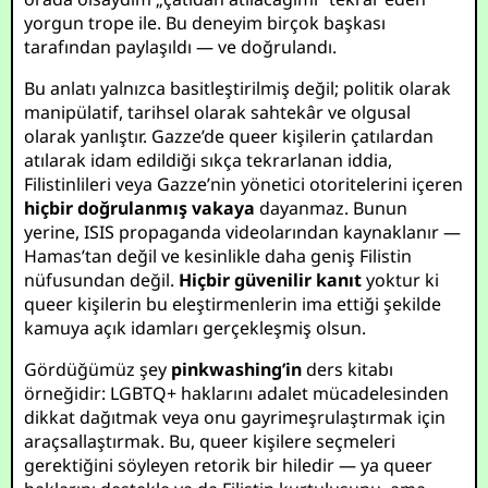
yorgun trope ile. Bu deneyim birçok başkası
tarafından paylaşıldı — ve doğrulandı.
Bu anlatı yalnızca basitleştirilmiş değil; politik olarak
manipülatif, tarihsel olarak sahtekâr ve olgusal
olarak yanlıştır. Gazze’de queer kişilerin çatılardan
atılarak idam edildiği sıkça tekrarlanan iddia,
Filistinlileri veya Gazze’nin yönetici otoritelerini içeren
hiçbir doğrulanmış vakaya
dayanmaz. Bunun
yerine, ISIS propaganda videolarından kaynaklanır —
Hamas’tan değil ve kesinlikle daha geniş Filistin
nüfusundan değil.
Hiçbir güvenilir kanıt
yoktur ki
queer kişilerin bu eleştirmenlerin ima ettiği şekilde
kamuya açık idamları gerçekleşmiş olsun.
Gördüğümüz şey
pinkwashing’in
ders kitabı
örneğidir: LGBTQ+ haklarını adalet mücadelesinden
dikkat dağıtmak veya onu gayrimeşrulaştırmak için
araçsallaştırmak. Bu, queer kişilere seçmeleri
gerektiğini söyleyen retorik bir hiledir — ya queer