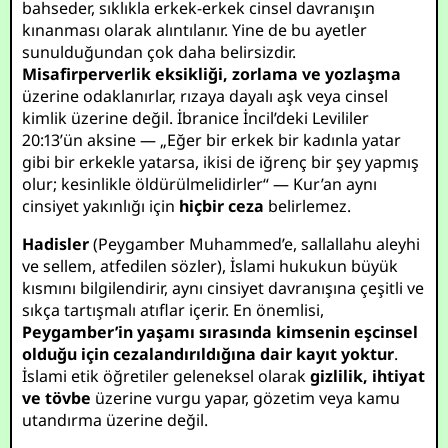
bahseder, sıklıkla erkek-erkek cinsel davranışın
kınanması olarak alıntılanır. Yine de bu ayetler
sunulduğundan çok daha belirsizdir.
Misafirperverlik eksikliği, zorlama ve yozlaşma
üzerine odaklanırlar, rızaya dayalı aşk veya cinsel
kimlik üzerine değil. İbranice İncil’deki Levililer
20:13’ün aksine — „Eğer bir erkek bir kadınla yatar
gibi bir erkekle yatarsa, ikisi de iğrenç bir şey yapmış
olur; kesinlikle öldürülmelidirler“ — Kur’an aynı
cinsiyet yakınlığı için
hiçbir ceza
belirlemez.
Hadisler
(Peygamber Muhammed’e, sallallahu aleyhi
ve sellem, atfedilen sözler), İslami hukukun büyük
kısmını bilgilendirir, aynı cinsiyet davranışına çeşitli ve
sıkça tartışmalı atıflar içerir. En önemlisi,
Peygamber’in yaşamı sırasında kimsenin eşcinsel
olduğu için cezalandırıldığına dair kayıt yoktur
.
İslami etik öğretiler geleneksel olarak
gizlilik, ihtiyat
ve tövbe
üzerine vurgu yapar, gözetim veya kamu
utandırma üzerine değil.