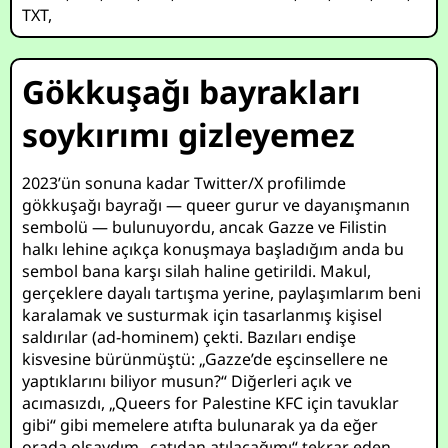
TXT
,
Gökkuşağı bayrakları
soykırımı gizleyemez
2023’ün sonuna kadar Twitter/X profilimde
gökkuşağı bayrağı — queer gurur ve dayanışmanın
sembolü — bulunuyordu, ancak Gazze ve Filistin
halkı lehine açıkça konuşmaya başladığım anda bu
sembol bana karşı silah haline getirildi. Makul,
gerçeklere dayalı tartışma yerine, paylaşımlarım beni
karalamak ve susturmak için tasarlanmış kişisel
saldırılar (ad-hominem) çekti. Bazıları endişe
kisvesine bürünmüştü: „Gazze’de eşcinsellere ne
yaptıklarını biliyor musun?“ Diğerleri açık ve
acımasızdı, „Queers for Palestine KFC için tavuklar
gibi“ gibi memelere atıfta bulunarak ya da eğer
orada olsaydım „çatıdan atılacağımı“ tekrar eden