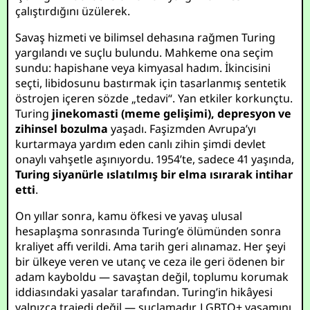
çalıştırdığını üzülerek.
Savaş hizmeti ve bilimsel dehasına rağmen Turing
yargılandı ve suçlu bulundu. Mahkeme ona seçim
sundu: hapishane veya kimyasal hadım. İkincisini
seçti, libidosunu bastırmak için tasarlanmış sentetik
östrojen içeren sözde „tedavi“. Yan etkiler korkunçtu.
Turing
jinekomasti (meme gelişimi), depresyon ve
zihinsel bozulma
yaşadı. Faşizmden Avrupa’yı
kurtarmaya yardım eden canlı zihin şimdi devlet
onaylı vahşetle aşınıyordu. 1954’te, sadece 41 yaşında,
Turing siyanürle ıslatılmış bir elma ısırarak intihar
etti
.
On yıllar sonra, kamu öfkesi ve yavaş ulusal
hesaplaşma sonrasında Turing’e ölümünden sonra
kraliyet affı verildi. Ama tarih geri alınamaz. Her şeyi
bir ülkeye veren ve utanç ve ceza ile geri ödenen bir
adam kayboldu — savaştan değil, toplumu korumak
iddiasındaki yasalar tarafından. Turing’in hikâyesi
yalnızca trajedi değil — suçlamadır. LGBTQ+ yaşamını