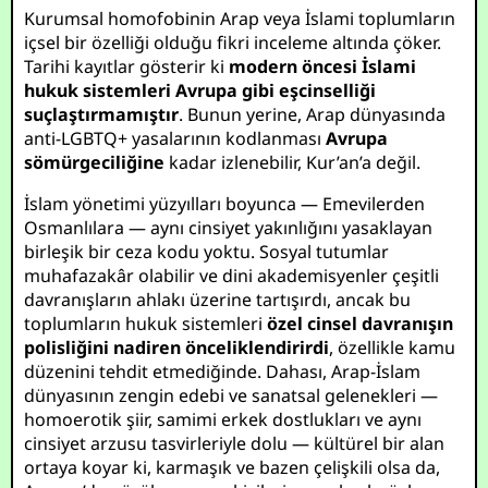
Kurumsal homofobinin Arap veya İslami toplumların
içsel bir özelliği olduğu fikri inceleme altında çöker.
Tarihi kayıtlar gösterir ki
modern öncesi İslami
hukuk sistemleri Avrupa gibi eşcinselliği
suçlaştırmamıştır
. Bunun yerine, Arap dünyasında
anti-LGBTQ+ yasalarının kodlanması
Avrupa
sömürgeciliğine
kadar izlenebilir, Kur’an’a değil.
İslam yönetimi yüzyılları boyunca — Emevilerden
Osmanlılara — aynı cinsiyet yakınlığını yasaklayan
birleşik bir ceza kodu yoktu. Sosyal tutumlar
muhafazakâr olabilir ve dini akademisyenler çeşitli
davranışların ahlakı üzerine tartışırdı, ancak bu
toplumların hukuk sistemleri
özel cinsel davranışın
polisliğini nadiren önceliklendirirdi
, özellikle kamu
düzenini tehdit etmediğinde. Dahası, Arap-İslam
dünyasının zengin edebi ve sanatsal gelenekleri —
homoerotik şiir, samimi erkek dostlukları ve aynı
cinsiyet arzusu tasvirleriyle dolu — kültürel bir alan
ortaya koyar ki, karmaşık ve bazen çelişkili olsa da,