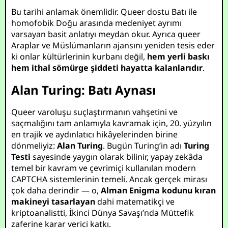
Bu tarihi anlamak önemlidir. Queer dostu Batı ile
homofobik Doğu arasında medeniyet ayrımı
varsayan basit anlatıyı meydan okur. Ayrıca queer
Araplar ve Müslümanların ajansını yeniden tesis eder
ki onlar kültürlerinin kurbanı değil,
hem yerli baskı
hem ithal sömürge şiddeti hayatta kalanlarıdır
.
Alan Turing: Batı Aynası
Queer varoluşu suçlaştırmanın vahşetini ve
saçmalığını tam anlamıyla kavramak için, 20. yüzyılın
en trajik ve aydınlatıcı hikâyelerinden birine
dönmeliyiz:
Alan Turing
. Bugün Turing’in adı
Turing
Testi
sayesinde yaygın olarak bilinir, yapay zekâda
temel bir kavram ve çevrimiçi kullanılan modern
CAPTCHA sistemlerinin temeli. Ancak gerçek mirası
çok daha derindir — o,
Alman Enigma kodunu kıran
makineyi tasarlayan
dahi matematikçi ve
kriptoanalistti, İkinci Dünya Savaşı’nda Müttefik
zaferine karar verici katkı.