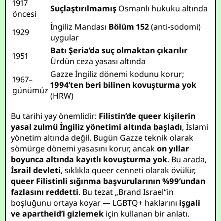
1917
Suçlaştırılmamış
Osmanlı hukuku altında
öncesi
İngiliz Mandası
Bölüm 152
(anti-sodomi)
1929
uygular
Batı Şeria’da suç olmaktan çıkarılır
1951
Ürdün ceza yasası altında
Gazze İngiliz dönemi kodunu korur;
1967–
1994’ten beri bilinen kovuşturma yok
günümüz
(HRW)
Bu tarihi yay önemlidir:
Filistin’de queer kişilerin
yasal zulmü İngiliz yönetimi altında başladı
, İslami
yönetim altında değil. Bugün Gazze teknik olarak
sömürge dönemi yasasını korur, ancak
on yıllar
boyunca altında kayıtlı kovuşturma yok
. Bu arada,
İsrail devleti
, sıklıkla queer cenneti olarak övülür,
queer Filistinli sığınma başvurularının %99’undan
fazlasını reddetti
. Bu tezat „Brand Israel“in
boşluğunu ortaya koyar — LGBTQ+ haklarını
işgali
ve apartheid’i gizlemek
için kullanan bir anlatı.