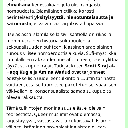
elinaikana
kenestäkään, jota olisi rangaistu
homoudesta. Islamilainen etiikka korosti
perinteisesti
yksityisyyttä, hienotunteisuutta ja
katumusta
, ei valvontaa tai julkista häpäisyä.
Itse asiassa islamilaisella sivilisaatiolla on rikas ja
monimutkainen historia sukupuolen ja
seksuaalisuuden suhteen. Klassinen arabialainen
runous vilisee homoeroottisia kuvia. Sufi-mystiikka,
jumalallisen rakkauden metaforoineen, usein ylittää
jäykät sukupuolirajat. Tutkijat kuten
Scott Siraj al-
Haqq Kugle
ja
Amina Wadud
ovat tarjonneet
edistyksellisiä uudelleentulkintoja Luut’in tarinasta
väittäen, että se tuomitsee pakotetun seksuaalisen
väkivallan, ei konsensuaalista samaa sukupuolta
olevaa rakkautta.
Tämä tulkintojen moninaisuus elää, ei ole vain
teoreettista. Queer-muslimit ovat olemassa,
järjestäytyvät, vastustavat ja kukoistavat. Islamin
välineellistäminen pro-palestiinalaisten queer-