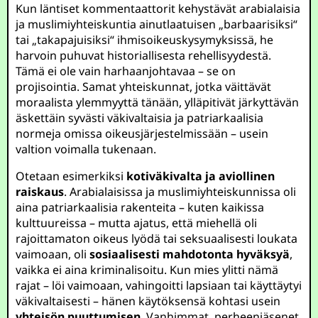
Kun läntiset kommentaattorit kehystävät arabialaisia
ja muslimiyhteiskuntia ainutlaatuisen „barbaarisiksi“
tai „takapajuisiksi“ ihmisoikeuskysymyksissä, he
harvoin puhuvat historiallisesta rehellisyydestä.
Tämä ei ole vain harhaanjohtavaa – se on
projisointia. Samat yhteiskunnat, jotka väittävät
moraalista ylemmyyttä tänään, ylläpitivät järkyttävän
äskettäin syvästi väkivaltaisia ja patriarkaalisia
normeja omissa oikeusjärjestelmissään – usein
valtion voimalla tukenaan.
Otetaan esimerkiksi
kotiväkivalta ja aviollinen
raiskaus
. Arabialaisissa ja muslimiyhteiskunnissa oli
aina patriarkaalisia rakenteita – kuten kaikissa
kulttuureissa – mutta ajatus, että miehellä oli
rajoittamaton oikeus lyödä tai seksuaalisesti loukata
vaimoaan, oli
sosiaalisesti mahdotonta hyväksyä
,
vaikka ei aina kriminalisoitu. Kun mies ylitti nämä
rajat – löi vaimoaan, vahingoitti lapsiaan tai käyttäytyi
väkivaltaisesti – hänen käytöksensä kohtasi usein
yhteisön puuttumisen
. Vanhimmat, perheenjäsenet