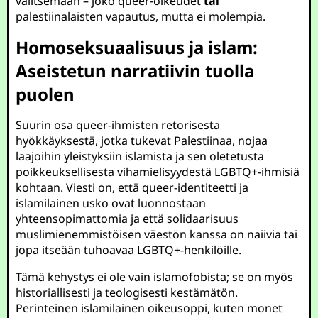
valitsemaan – joko queer-oikeudet
tai
palestiinalaisten vapautus, mutta ei molempia.
Homoseksuaalisuus ja islam:
Aseistetun narratiivin tuolla
puolen
Suurin osa queer-ihmisten retorisesta
hyökkäyksestä, jotka tukevat Palestiinaa, nojaa
laajoihin yleistyksiin islamista ja sen oletetusta
poikkeuksellisesta vihamielisyydestä LGBTQ+-ihmisiä
kohtaan. Viesti on, että queer-identiteetti ja
islamilainen usko ovat luonnostaan
yhteensopimattomia ja että solidaarisuus
muslimienemmistöisen väestön kanssa on naiivia tai
jopa itseään tuhoavaa LGBTQ+-henkilöille.
Tämä kehystys ei ole vain islamofobista; se on myös
historiallisesti ja teologisesti kestämätön.
Perinteinen islamilainen oikeusoppi, kuten monet