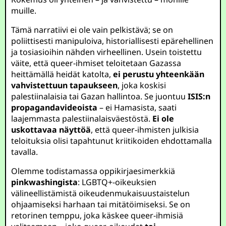
muille.
Tämä narratiivi ei ole vain pelkistävä; se on
poliittisesti manipuloiva, historiallisesti epärehellinen
ja tosiasioihin nähden virheellinen. Usein toistettu
väite, että queer-ihmiset teloitetaan Gazassa
heittämällä heidät katolta,
ei perustu yhteenkään
vahvistettuun tapaukseen
, joka koskisi
palestiinalaisia tai Gazan hallintoa. Se juontuu
ISIS:n
propagandavideoista
– ei Hamasista, saati
laajemmasta palestiinalaisväestöstä.
Ei ole
uskottavaa näyttöä
, että queer-ihmisten julkisia
teloituksia olisi tapahtunut kriitikoiden ehdottamalla
tavalla.
Olemme todistamassa oppikirjaesimerkkiä
pinkwashingista
: LGBTQ+-oikeuksien
välineellistämistä oikeudenmukaisuustaistelun
ohjaamiseksi harhaan tai mitätöimiseksi. Se on
retorinen temppu, joka käskee queer-ihmisiä