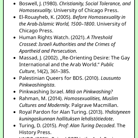
Boswell, J. (1980).
Christianity, Social Tolerance, and
Homosexuality
. University of Chicago Press.
El-Rouayheb, K. (2005).
Before Homosexuality in
the Arab-Islamic World, 1500–1800
. University of
Chicago Press.
Human Rights Watch. (2021).
A Threshold
Crossed: Israeli Authorities and the Crimes of
Apartheid and Persecution
.
Massad, J. (2002). „Re-Orienting Desire: The Gay
International and the Arab World.“
Public
Culture
, 14(2), 361–385.
Palestinian Queers for BDS. (2010).
Lausunto
Pinkwashingista
.
Pinkwashing Israel.
Mitä on Pinkwashing?
Rahman, M. (2014).
Homosexualities, Muslim
Cultures and Modernity
. Palgrave Macmillan.
Royal Pardon for Alan Turing. (2013).
Yhdistyneen
kuningaskunnan hallituksen lehdistötiedote
.
Turing, D. (2015).
Prof: Alan Turing Decoded
. The
History Press.