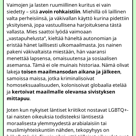
Vaimojen ja lasten ruumiillinen kuritus ei vain
siedetty – sitä
avoin rohkaistiin
. Miehillä oli laillinen
valta perheisiinsä, ja väkivallan käyttö kurina pidettiin
yksityisenä, jopa vastuullisena harjoituksena tästä
vallasta. Mies saattoi lyödä vaimoaan
„vastapuhelusta“, kieltää häneltä autonomian ja
eristää hänet laillisesti ulkomaailmasta. Jos nainen
pakeni väkivaltaista miestään, hän vaaransi
menettää lapsensa, omaisuutensa ja sosiaalisen
asemansa. Tämä ei ole muinais historiaa. Nämä olivat
lakeja
toisen maailmansodan aikana ja jälkeen
,
samoissa maissa, jotka kriminalisoivat
homoseksuaalisuuden, kolonisoivat globaalia etelää
ja
kertoivat maailmalle olevansa sivistyksen
mittapuu
.
Joten kun nykyiset läntiset kriitikot nostavat LGBTQ+-
tai naisten oikeuksia todisteeksi läntisestä
moraalisesta ylemmyydestä arabialaisiin tai
muslimiyhteiskuntiin nähden, tekopyhyys on