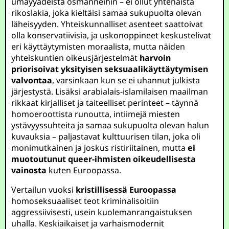
umayyadeista osmanneihin – ei ollut yhtenäistä
rikoslakia, joka kieltäisi samaa sukupuolta olevan
läheisyyden. Yhteiskunnalliset asenteet saattoivat
olla konservatiivisia, ja uskonoppineet keskustelivat
eri käyttäytymisten moraalista, mutta näiden
yhteiskuntien oikeusjärjestelmät
harvoin
priorisoivat yksityisen seksuaalikäyttäytymisen
valvontaa
, varsinkaan kun se ei uhannut julkista
järjestystä. Lisäksi arabialais-islamilaisen maailman
rikkaat kirjalliset ja taiteelliset perinteet – täynnä
homoeroottista runoutta, intiimejä miesten
ystävyyssuhteita ja samaa sukupuolta olevan halun
kuvauksia – paljastavat kulttuurisen tilan, joka oli
monimutkainen ja joskus ristiriitainen, mutta
ei
muotoutunut queer-ihmisten oikeudellisesta
vainosta
kuten Euroopassa.
Vertailun vuoksi
kristillisessä Euroopassa
homoseksuaaliset teot kriminalisoitiin
aggressiivisesti, usein kuolemanrangaistuksen
uhalla. Keskiaikaiset ja varhaismodernit