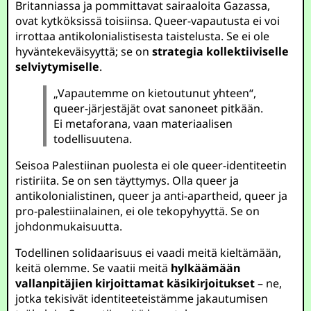
Britanniassa ja pommittavat sairaaloita Gazassa,
ovat kytköksissä toisiinsa. Queer-vapautusta ei voi
irrottaa antikolonialistisesta taistelusta. Se ei ole
hyväntekeväisyyttä; se on
strategia kollektiiviselle
selviytymiselle
.
„Vapautemme on kietoutunut yhteen“,
queer-järjestäjät ovat sanoneet pitkään.
Ei metaforana, vaan materiaalisen
todellisuutena.
Seisoa Palestiinan puolesta ei ole queer-identiteetin
ristiriita. Se on sen täyttymys. Olla queer ja
antikolonialistinen, queer ja anti-apartheid, queer ja
pro-palestiinalainen, ei ole tekopyhyyttä. Se on
johdonmukaisuutta.
Todellinen solidaarisuus ei vaadi meitä kieltämään,
keitä olemme. Se vaatii meitä
hylkäämään
vallanpitäjien kirjoittamat käsikirjoitukset
– ne,
jotka tekisivät identiteeteistämme jakautumisen