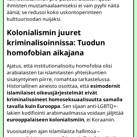
ihmisten mustamaalaamiseksi ei vain pyyhi näitä
ääniä; se redusoi koko uskontoperinteen
kulttuurisodan nuijaksi.
Kolonialismin juuret
kriminalisoinnissa: Tuodun
homofobian aikajana
Ajatus, että institutionalisoitu homofobia olisi
arabialaisten tai islamilaisten yhteiskuntien
sisäsyntyinen piirre, romahtaa tarkastelussa.
Historiallinen aineisto osoittaa, että
esimodernit
islamilaiset oikeusjärjestelmät eivät
kriminalisoineet homoseksuaalisuutta samalla
tavalla kuin Eurooppa
. Sen sijaan anti-LGBTQ+-
lakien kodifiointi arabimaailmassa voidaan jäljittää
eurooppalaiseen kolonialismiin
, ei Koraaniin.
Vuosisatojen ajan islamilaista hallintoa –