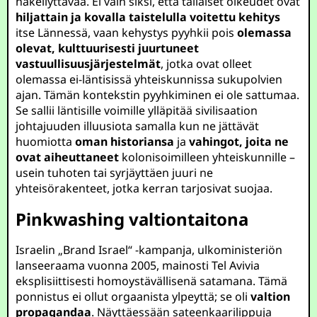
häkellyttävää. Ei vain siksi, että tällaiset oikeudet ovat
hiljattain ja kovalla taistelulla voitettu kehitys
itse Lännessä, vaan kehystys pyyhkii pois
olemassa
olevat, kulttuurisesti juurtuneet
vastuullisuusjärjestelmät
, jotka ovat olleet
olemassa ei-läntisissä yhteiskunnissa sukupolvien
ajan. Tämän kontekstin pyyhkiminen ei ole sattumaa.
Se sallii läntisille voimille ylläpitää sivilisaation
johtajuuden illuusiota samalla kun ne jättävät
huomiotta
oman historiansa
ja
vahingot, joita ne
ovat aiheuttaneet
kolonisoimilleen yhteiskunnille –
usein tuhoten tai syrjäyttäen juuri ne
yhteisörakenteet, jotka kerran tarjosivat suojaa.
Pinkwashing valtiontaitona
Israelin „Brand Israel“ -kampanja, ulkoministeriön
lanseeraama vuonna 2005, mainosti Tel Avivia
eksplisiittisesti homoystävällisenä satamana. Tämä
ponnistus ei ollut orgaanista ylpeyttä; se oli
valtion
propagandaa
. Näyttäessään sateenkaarilippuja