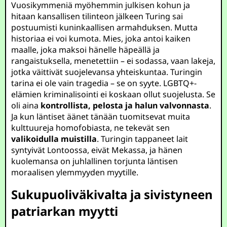
Vuosikymmeniä myöhemmin julkisen kohun ja
hitaan kansallisen tilinteon jälkeen Turing sai
postuumisti kuninkaallisen armahduksen. Mutta
historiaa ei voi kumota. Mies, joka antoi kaiken
maalle, joka maksoi hänelle häpeällä ja
rangaistuksella, menetettiin – ei sodassa, vaan lakeja,
jotka väittivät suojelevansa yhteiskuntaa. Turingin
tarina ei ole vain tragedia – se on syyte. LGBTQ+-
elämien kriminalisointi ei koskaan ollut suojelusta. Se
oli aina
kontrollista, pelosta ja halun valvonnasta
.
Ja kun läntiset äänet tänään tuomitsevat muita
kulttuureja homofobiasta, ne tekevät sen
valikoidulla muistilla
. Turingin tappaneet lait
syntyivät Lontoossa, eivät Mekassa, ja hänen
kuolemansa on juhlallinen torjunta läntisen
moraalisen ylemmyyden myytille.
Sukupuoliväkivalta ja sivistyneen
patriarkan myytti