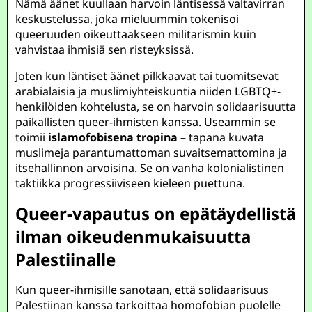
Nämä äänet kuullaan harvoin läntisessä valtavirran
keskustelussa, joka mieluummin tokenisoi
queeruuden oikeuttaakseen militarismin kuin
vahvistaa ihmisiä sen risteyksissä.
Joten kun läntiset äänet pilkkaavat tai tuomitsevat
arabialaisia ja muslimiyhteiskuntia niiden LGBTQ+-
henkilöiden kohtelusta, se on harvoin solidaarisuutta
paikallisten queer-ihmisten kanssa. Useammin se
toimii
islamofobisena tropina
– tapana kuvata
muslimeja parantumattoman suvaitsemattomina ja
itsehallinnon arvoisina. Se on vanha kolonialistinen
taktiikka progressiiviseen kieleen puettuna.
Queer-vapautus on epätäydellistä
ilman oikeudenmukaisuutta
Palestiinalle
Kun queer-ihmisille sanotaan, että solidaarisuus
Palestiinan kanssa tarkoittaa homofobian puolelle