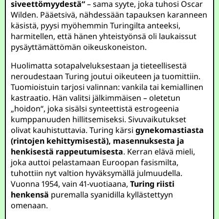
siveettömyydestä“
– sama syyte, joka tuhosi Oscar
Wilden. Pääetsivä, nähdessään tapauksen karanneen
käsistä, pyysi myöhemmin Turingilta anteeksi,
harmitellen, että hänen yhteistyönsä oli laukaissut
pysäyttämättömän oikeuskoneiston.
Huolimatta sotapalveluksestaan ja tieteellisestä
neroudestaan Turing joutui oikeuteen ja tuomittiin.
Tuomioistuin tarjosi valinnan: vankila tai kemiallinen
kastraatio. Hän valitsi jälkimmäisen – oletetun
„hoidon“, joka sisälsi synteettistä estrogeenia
kumppanuuden hillitsemiseksi. Sivuvaikutukset
olivat kauhistuttavia. Turing kärsi
gynekomastiasta
(rintojen kehittymisestä), masennuksesta ja
henkisestä rappeutumisesta
. Kerran elävä mieli,
joka auttoi pelastamaan Euroopan fasismilta,
tuhottiin nyt valtion hyväksymällä julmuudella.
Vuonna 1954, vain 41-vuotiaana,
Turing riisti
henkensä
puremalla syanidilla kyllästettyyn
omenaan.