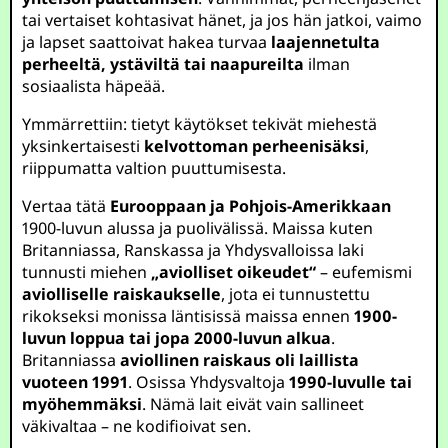
tai vertaiset kohtasivat hänet, ja jos hän jatkoi, vaimo
ja lapset saattoivat hakea turvaa
laajennetulta
perheeltä, ystäviltä tai naapureilta
ilman
sosiaalista häpeää.
Ymmärrettiin: tietyt käytökset tekivät miehestä
yksinkertaisesti
kelvottoman perheenisäksi
,
riippumatta valtion puuttumisesta.
Vertaa tätä
Eurooppaan ja Pohjois-Amerikkaan
1900-luvun alussa ja puolivälissä. Maissa kuten
Britanniassa, Ranskassa ja Yhdysvalloissa laki
tunnusti miehen
„aviolliset oikeudet“
– eufemismi
aviolliselle raiskaukselle
, jota ei tunnustettu
rikokseksi monissa läntisissä maissa ennen
1900-
luvun loppua tai jopa 2000-luvun alkua
.
Britanniassa
aviollinen raiskaus oli laillista
vuoteen 1991
. Osissa Yhdysvaltoja
1990-luvulle tai
myöhemmäksi
. Nämä lait eivät vain sallineet
väkivaltaa – ne kodifioivat sen.