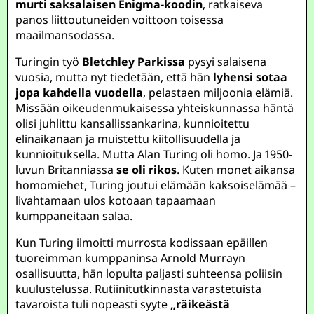
murti saksalaisen Enigma-koodin
, ratkaiseva
panos liittoutuneiden voittoon toisessa
maailmansodassa.
Turingin työ
Bletchley Parkissa
pysyi salaisena
vuosia, mutta nyt tiedetään, että hän
lyhensi sotaa
jopa kahdella vuodella
, pelastaen miljoonia elämiä.
Missään oikeudenmukaisessa yhteiskunnassa häntä
olisi juhlittu kansallissankarina, kunnioitettu
elinaikanaan ja muistettu kiitollisuudella ja
kunnioituksella. Mutta Alan Turing oli homo. Ja 1950-
luvun Britanniassa
se oli rikos
. Kuten monet aikansa
homomiehet, Turing joutui elämään kaksoiselämää –
livahtamaan ulos kotoaan tapaamaan
kumppaneitaan salaa.
Kun Turing ilmoitti murrosta kodissaan epäillen
tuoreimman kumppaninsa Arnold Murrayn
osallisuutta, hän lopulta paljasti suhteensa poliisin
kuulustelussa. Rutiinitutkinnasta varastetuista
tavaroista tuli nopeasti syyte
„räikeästä