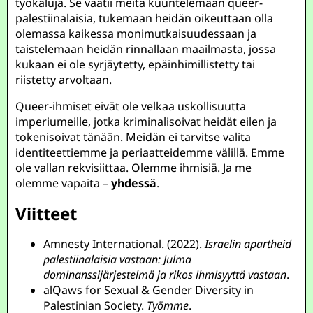
työkaluja. Se vaatii meitä kuuntelemaan queer-
palestiinalaisia, tukemaan heidän oikeuttaan olla
olemassa kaikessa monimutkaisuudessaan ja
taistelemaan heidän rinnallaan maailmasta, jossa
kukaan ei ole syrjäytetty, epäinhimillistetty tai
riistetty arvoltaan.
Queer-ihmiset eivät ole velkaa uskollisuutta
imperiumeille, jotka kriminalisoivat heidät eilen ja
tokenisoivat tänään. Meidän ei tarvitse valita
identiteettiemme ja periaatteidemme välillä. Emme
ole vallan rekvisiittaa. Olemme ihmisiä. Ja me
olemme vapaita –
yhdessä
.
Viitteet
Amnesty International. (2022).
Israelin apartheid
palestiinalaisia vastaan: Julma
dominanssijärjestelmä ja rikos ihmisyyttä vastaan
.
alQaws for Sexual & Gender Diversity in
Palestinian Society.
Työmme
.