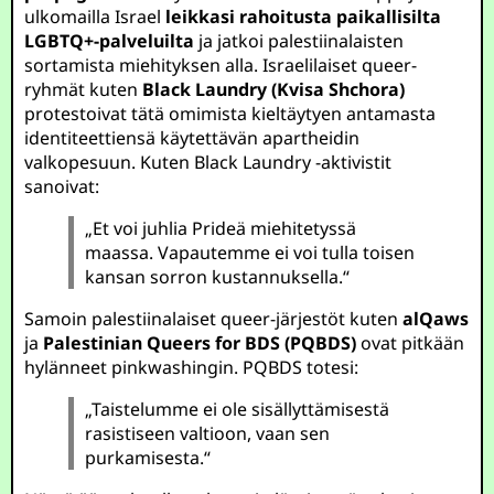
ulkomailla Israel
leikkasi rahoitusta paikallisilta
LGBTQ+-palveluilta
ja jatkoi palestiinalaisten
sortamista miehityksen alla. Israelilaiset queer-
ryhmät kuten
Black Laundry (Kvisa Shchora)
protestoivat tätä omimista kieltäytyen antamasta
identiteettiensä käytettävän apartheidin
valkopesuun. Kuten Black Laundry -aktivistit
sanoivat:
„Et voi juhlia Prideä miehitetyssä
maassa. Vapautemme ei voi tulla toisen
kansan sorron kustannuksella.“
Samoin palestiinalaiset queer-järjestöt kuten
alQaws
ja
Palestinian Queers for BDS (PQBDS)
ovat pitkään
hylänneet pinkwashingin. PQBDS totesi:
„Taistelumme ei ole sisällyttämisestä
rasistiseen valtioon, vaan sen
purkamisesta.“