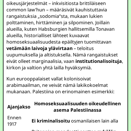
oikeusjärjestelmät – inkvisitiosta brittiläiseen
common law’hun – määräsivät kauhistuttavia
rangaistuksia „sodomia“sta, mukaan lukien
polttaminen, hirttäminen ja silpominen. Joillain
alueilla, kuten Habsburgien hallitsemilla Tonavan
alueilla, historialliset lähteet kuvaavat
homoseksuaalisuudesta epäiltyjen tuomittavan
vetämään laivoja ylävirtaan
– teloitus
uupumuksella ja altistuksella. Nämä rangaistukset
eivät olleet marginaalisia, vaan
institutionalisoituja
,
kirkon ja valtion yhtä lailla hyväksymiä.
Kun eurooppalaiset vallat kolonisoivat
arabimaailman, ne veivät nämä lakikokoelmat
mukanaan. Palestiina on erinomainen esimerkki:
Homoseksuaalisuuden oikeudellinen
Ajanjakso
asema Palestiinassa
Ennen
Ei kriminalisoitu
osmanilaisen lain alla
1917