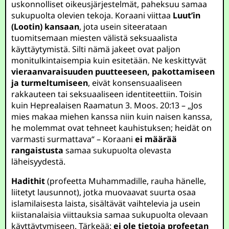
uskonnolliset oikeusjärjestelmät, paheksuu samaa
sukupuolta olevien tekoja. Koraani viittaa
Luut’in
(Lootin) kansaan
, jota usein siteerataan
tuomitsemaan miesten välistä seksuaalista
käyttäytymistä. Silti nämä jakeet ovat paljon
monitulkintaisempia kuin esitetään. Ne keskittyvät
vieraanvaraisuuden puutteeseen, pakottamiseen
ja turmeltumiseen
, eivät konsensuaaliseen
rakkauteen tai seksuaaliseen identiteettiin. Toisin
kuin Heprealaisen Raamatun 3. Moos. 20:13 – „Jos
mies makaa miehen kanssa niin kuin naisen kanssa,
he molemmat ovat tehneet kauhistuksen; heidät on
varmasti surmattava“ – Koraani
ei määrää
rangaistusta
samaa sukupuolta olevasta
läheisyydestä.
Hadithit
(profeetta Muhammadille, rauha hänelle,
liitetyt lausunnot), jotka muovaavat suurta osaa
islamilaisesta laista, sisältävät vaihtelevia ja usein
kiistanalaisia viittauksia samaa sukupuolta olevaan
käyttäytymiseen. Tärkeää:
ei ole tietoja profeetan