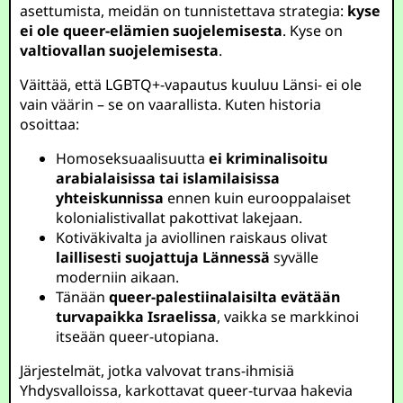
asettumista, meidän on tunnistettava strategia:
kyse
ei ole queer-elämien suojelemisesta
. Kyse on
valtiovallan suojelemisesta
.
Väittää, että LGBTQ+-vapautus kuuluu Länsi- ei ole
vain väärin – se on vaarallista. Kuten historia
osoittaa:
Homoseksuaalisuutta
ei kriminalisoitu
arabialaisissa tai islamilaisissa
yhteiskunnissa
ennen kuin eurooppalaiset
kolonialistivallat pakottivat lakejaan.
Kotiväkivalta ja aviollinen raiskaus olivat
laillisesti suojattuja Lännessä
syvälle
moderniin aikaan.
Tänään
queer-palestiinalaisilta evätään
turvapaikka Israelissa
, vaikka se markkinoi
itseään queer-utopiana.
Järjestelmät, jotka valvovat trans-ihmisiä
Yhdysvalloissa, karkottavat queer-turvaa hakevia