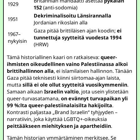
Britannian mandaatti asettaa
pykälän
1929
152
(anti-sodomia)
Dekriminalisoitu Länsirannalla
1951
Jordanian rikoslain alla
Gaza pitää brittiläisen ajan koodin;
ei
1967–
tunnettuja syytteitä vuodesta 1994
nykyisin
(HRW)
Tämä historiallinen kaari on ratkaiseva:
queer-
ihmisten oikeudellinen vaino Palestiinassa alkoi
brittihallinnon alla
, ei islamilaisen hallinnon. Tänään
Gaza pitää teknisesti kiinni siirtomaa-ajan laista,
mutta
sillä ei ole ollut syytteitä vuosikymmeniin
.
Samaan aikaan
Israelin valtio
, jota usein ylistetään
queer-turvasatamana,
on evännyt turvapaikan yli
99 %:lta queer-palestiinalaisilta hakijoilta
.
Kontrasti paljastaa „Brand Israelin“ tyhjyyden –
narratiivin, joka käyttää LGBTQ+-oikeuksia
peittääkseen miehityksen ja apartheidiin
.
Tämän historian ymmärtäminen merkitsee. Se