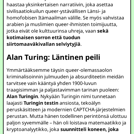
haastaa yksinkertaisen narratiivin, joka asettaa
sivilisaatiokuilun queer-ystävällisen Länsi- ja
homofobisen Itämaailman välille. Se myös vahvistaa
arabien ja muslimien queer-ihmisten toimijuutta,
jotka eivät ole kulttuurinsa uhreja, vaan
sekä
kotimaisen sorron että tuodun
siirtomaaväkivallan selviytyjiä
.
Alan Turing: Läntinen peili
Ymmärtääksemme täysin queer-olemassaolon
kriminalisoinnin julmuuden ja absurditeetin meidän
tarvitsee vain kääntyä yhden 1900-luvun
traagisimman ja paljastavimman tarinan puoleen:
Alan Turingin
. Nykyään Turingin nimi tunnetaan
laajasti
Turingin testin
ansiosta, tekoälyn
peruskäsitteen ja modernien CAPTCHA-järjestelmien
perustan. Mutta hänen todellinen perintönsä ulottuu
paljon syvemmälle – hän oli loistava matemaatikko ja
kryptoanalyytikko, joka
suunnitteli koneen, joka