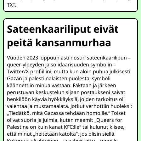
TXT
,
Sateenkaariliput eivät
peitä kansanmurhaa
Vuoden 2023 loppuun asti nostin sateenkaarilipun –
queer-ylpeyden ja solidaarisuuden symbolin –
Twitter/X-profiiliini, mutta kun aloin puhua julkisesti
Gazan ja palestiinalaisten puolesta, symboli
käännettiin minua vastaan. Faktaan ja järkeen
perustuvan keskustelun sijaan postaukseni saivat
henkilöön käyviä hyökkäyksiä, joiden tarkoitus oli
vaientaa ja mustamaalata. Jotkut verhottiin huoleksi:
„Tiedätkö, mitä Gazassa tehdään homoille.“ Toiset
olivat suoria ja julmia, kuten meemit „Queers for
Palestine on kuin kanat KFC:lle“ tai kulunut klisee,
että minut „heitetään katolta“, jos olisin siellä.
Kokemus oli yhteinen – ja vahvistettu – monille