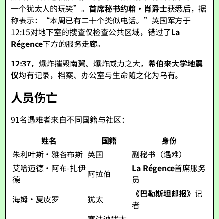
一个犹太人的玩笑”。
首席秘书约翰·肖爵士
获悉后，据
称表示：“本周已有二十个类似电话。”英国军方于
12:15对地下室的搜查仅检查公共区域，错过了
La
Régence
下方的服务走廊。
12:37
，爆炸摧毁南翼。爆炸威力之大，
希伯来大学地震
仪
均有记录，档案、办公室与生命随之化为乌有。
人员伤亡
91名遇难者来自不同国籍与社区：
姓名
国籍
身份
朱利叶斯·雅各布斯
英国
副秘书（遇难）
艾哈迈德·阿布-扎伊
La Régence
首席服务
阿拉伯
德
员
《巴勒斯坦邮报》
记
海姆·夏皮罗
犹太
者
塞法迪犹太