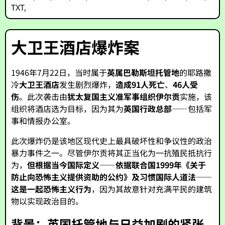
TXT
,
大卫王酒店爆炸案
1946年7月22日，当时属于
英属巴勒斯坦托管地
的耶路撒
冷
大卫王酒店
发生剧烈爆炸，
造成91人死亡
、
46人受
伤
。此次袭击由
犹太复国主义准军事组织伊尔贡
实施，该
组织将酒店选为目标，因为其为
英国行政总部
——包括军
事和情报办公室。
此次爆炸仍是该地区现代史上最具破坏性和争议性的政治
暴力事件之一。尽管伊尔贡将其正当化为一抗殖民抵抗行
为，
但根据当今国际定义——依据联合国1999年《关于
防止向恐怖主义提供资助的公约》及习惯国际人道法——
这是一起恐怖主义行为
，因为其故意针对充满平民的建筑
物以实现政治目的。
背景：英国托管地与日益加剧的紧张