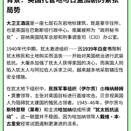
局势
大卫王酒店
是一座七层石灰岩地标建筑，既是豪华住所，
也是英国在巴勒斯坦行政中心。南翼被称为“政府秘书
处”，容纳英国陆军总部和刑事调查司（CID）办公室。
1940年代中期，犹太激进组织——因
1939年白皮书
限制
犹太移民和土地购买而沮丧——开始对英国统治进行武装
抵抗。大屠杀加强了犹太人获得家园的决心，而英国人则
陷入犹太人与阿拉伯人诉求之间，越来越多地采取镇压性
安全措施。
在犹太地下组织中，
民族军事组织（伊尔贡）
由
梅纳赫姆
·贝京
领导，主张对英国目标进行直接攻击。贝京视英国
人为阻碍犹太建国的殖民占领者。1945–46年，伊尔贡与
斯特恩帮（莱希）
和主流
哈加纳
结成所谓
“犹太抵抗运
动”
。这一联盟并不稳固，因为哈加纳领导人
戴维·本-
古里安
经常试图遏制更激进的派系。