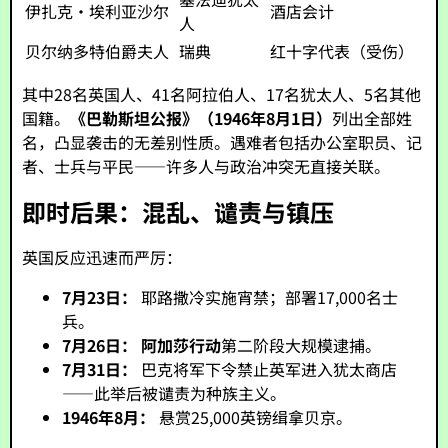
伊扎克·埃利亚沙尔
酒店会计
人
贝尔纳多特伯爵夫人
瑞典
红十字代表（受伤）
其中28名英国人、41名阿拉伯人、17名犹太人、5名其他
国籍。
《巴勒斯坦公报》（1946年8月1日）
列出全部姓
名，凸显袭击的无差别性质。遇难者包括办公室职员、记
者、士兵与平民——许多人与政治冲突无直接关联。
即时后果：混乱、谴责与镇压
英国反应迅速而严厉：
7月23日：
耶路撒冷实施宵禁；部署17,000名士
兵。
7月26日：
阿加莎行动
第二阶段大规模逮捕。
7月31日：
巴克将军下令禁止英军进入犹太商店
——此举后被谴责为种族主义。
1946年8月：
悬赏25,000英镑缉拿贝京。