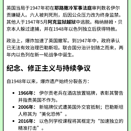
英国当局于1947年初在
耶路撒冷军事法庭
审判数名伊尔
贡嫌疑人。六人被判死刑，后因公众压力改为终身监禁。
其他人于1947年5月
阿克监狱越狱
中逃脱。梅纳赫姆·贝
京本人躲过逮捕，并在1948年以色列独立后获得特赦。
政治上，爆炸加速了英国撤军。到1947年中，政府承认
已无法有效治理巴勒斯坦。联合国分治计划随之而来，两
年内以色列在新一轮战争中诞生。
纪念、修正主义与持续争议
自1948年以来，爆炸遗产始终分裂各方：
1966年：
伊尔贡老兵在酒店放置铭牌，表彰其警告
并指责英国不作为。
2006年：
新铭牌仪式遭英国外交官抵制；巴勒斯坦
人称其为“美化恐怖”。
2016年：
以色列学校课程将其框定为“加速独立的
精准打击”。