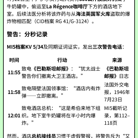
牛奶罐中，偷运至
La Régence咖啡厅
下方的酒店地下
室。后续法医分析将该炸药与从
海法英国军火库
盗取的爆
炸物相匹配（CID档案 RG 41/G-3124）。
警告：分秒记录
MI5档案KV 5/34
及同期证词证实，发出
三次警告电话
：
时间
行动
来源
致电
《巴勒斯坦邮报》
：“犹太战士
《巴勒斯坦
11:55
警告你们撤离大卫王酒店。”
邮报》
日志
法国外交电
致电隔壁法国领事馆：“酒店内有炸
11:58
报，1946年
弹——立即撤离。”
7月23日
致电酒店总机：“这是希伯来地下组
MI5截听记
12:01
织。地下室牛奶罐将在半小时内爆
录，第112–
炸。”
118页
然而，酒店
总机接线员
习惯于虚假警报，将警告斥为“又