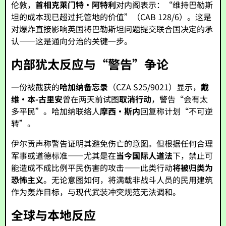
伦敦，
首相克莱门特·阿特利
对内阁表示：“维持巴勒斯
坦的成本现已超过托管地的价值”（CAB 128/6）。这是
对爆炸直接影响英国将巴勒斯坦问题提交联合国决定的承
认——这是通向分治的关键一步。
内部犹太反应与“警告”争论
一份被截获的
哈加纳备忘录
（CZA S25/9021）显示，
戴
维·本-古里安
曾在两天前试图
取消行动
，警告“会有太
多平民”。哈加纳联络人
摩西·斯内
回复称计划“不可逆
转”。
伊尔贡声称警告证明其避免伤亡的意图。但根据任何合理
军事或道德标准——尤其是在
当今国际人道法
下，禁止可
能造成不成比例平民伤害的攻击——此类行动
将被归类为
恐怖主义
。无论意图如何，将满载非战斗人员的民用建筑
作为轰炸目标，与现代武装冲突规范无法调和。
全球与本地反应