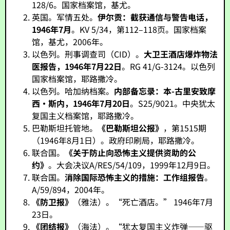
128/6。国家档案馆，基尤。
英国。军情五处。
伊尔贡：截获通信与警告电话，
1946年7月
。KV 5/34，第112–118页。国家档案
馆，基尤，2006年。
以色列。刑事调查司（CID）。
大卫王酒店爆炸物法
医报告，1946年7月22日
。RG 41/G-3124。以色列
国家档案馆，耶路撒冷。
以色列。哈加纳档案。
内部备忘录：本-古里安致摩
西·斯内，1946年7月20日
。S25/9021。中央犹太
复国主义档案馆，耶路撒冷。
巴勒斯坦托管地。
《巴勒斯坦公报》
，第1515期
（1946年8月1日）。政府印刷局，耶路撒冷。
联合国。
《关于防止向恐怖主义提供资助的公
约》
。大会决议A/RES/54/109，1999年12月9日。
联合国。
消除国际恐怖主义的措施：工作组报告
。
A/59/894，2004年。
《防卫报》
（雅法）。“死亡酒店。” 1946年7月
23日。
《团结报》
（海法）。“犹太复国主义炸弹——驱