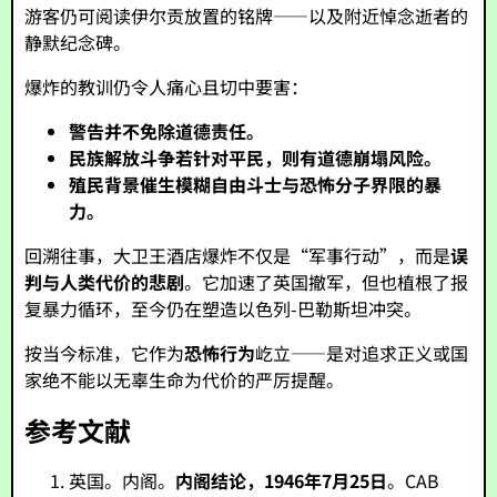
游客仍可阅读伊尔贡放置的铭牌——以及附近悼念逝者的
静默纪念碑。
爆炸的教训仍令人痛心且切中要害：
警告并不免除道德责任。
民族解放斗争若针对平民，则有道德崩塌风险。
殖民背景催生模糊自由斗士与恐怖分子界限的暴
力。
回溯往事，大卫王酒店爆炸不仅是“军事行动”，而是
误
判与人类代价的悲剧
。它加速了英国撤军，但也植根了报
复暴力循环，至今仍在塑造以色列-巴勒斯坦冲突。
按当今标准，它作为
恐怖行为
屹立——是对追求正义或国
家绝不能以无辜生命为代价的严厉提醒。
参考文献
英国。内阁。
内阁结论，1946年7月25日
。CAB