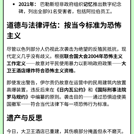
2021年：
巴勒斯坦非政府组织
记忆
推出数字纪念
碑，列出全部91名受害者，包括阿拉伯员工。
道德与法律评估：按当今标准为恐怖
主义
尽管以色列部分人仍视此次袭击为绝望的反殖民抵抗，现
代定义几乎没有歧义。根据
联合国大会2004年恐怖主义
工作定义
——故意对平民使用暴力以影响政府政策——
大
卫王酒店爆炸符合恐怖主义资格
。
即使发出警告，伊尔贡仍故意在运营中的民用建筑内放置
高爆装置，违反后来在
《日内瓦公约》
和
《国际刑事法院
罗马规约》
中编纂的原则。袭击目的——通过恐惧迫使英
国撤军——符合当代法律下每一项恐怖行为标准。
遗产与反思
今日，大卫王酒店已重建，其伤痕部分掩盖但永不磨灭。