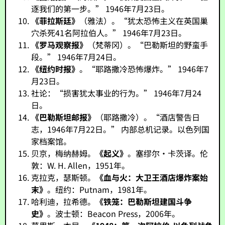
逐我们的第一步。” 1946年7月23日。
《菲拉斯廷》
（雅法）。“犹太恐怖主义在英国巢
穴杀死41名阿拉伯人。” 1946年7月23日。
《罗马观察报》
（梵蒂冈）。“巴勒斯坦的野蛮手
段。” 1946年7月24日。
《纽约时报》
。“耶路撒冷恐怖爆炸。” 1946年7
月23日。
社论：“损害犹太事业的行为。” 1946年7月24
日。
《巴勒斯坦邮报》
（耶路撒冷）。“酒店警告日
志，1946年7月22日。” 内部总机记录。以色列国
家档案馆。
贝京，梅纳赫姆。
《起义》
。塞缪尔·卡茨译。伦
敦：W. H. Allen，1951年。
克拉克，瑟斯顿。
《血与火：大卫王酒店爆炸案始
末》
。纽约：Putnam，1981年。
哈利迪，拉希德。
《铁笼：巴勒斯坦建国斗争
史》
。波士顿：Beacon Press，2006年。