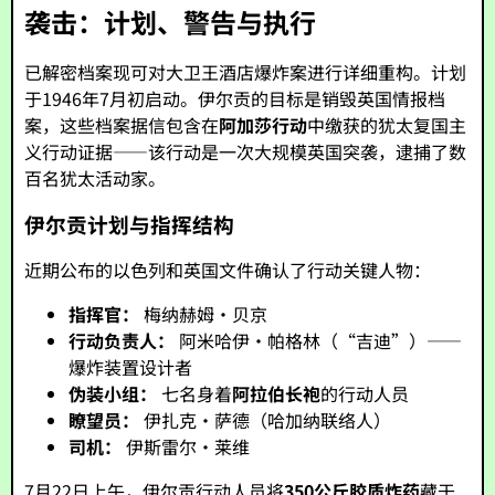
袭击：计划、警告与执行
已解密档案现可对大卫王酒店爆炸案进行详细重构。计划
于1946年7月初启动。伊尔贡的目标是销毁英国情报档
案，这些档案据信包含在
阿加莎行动
中缴获的犹太复国主
义行动证据——该行动是一次大规模英国突袭，逮捕了数
百名犹太活动家。
伊尔贡计划与指挥结构
近期公布的以色列和英国文件确认了行动关键人物：
指挥官：
梅纳赫姆·贝京
行动负责人：
阿米哈伊·帕格林（“吉迪”）——
爆炸装置设计者
伪装小组：
七名身着
阿拉伯长袍
的行动人员
瞭望员：
伊扎克·萨德（哈加纳联络人）
司机：
伊斯雷尔·莱维
7月22日上午，伊尔贡行动人员将
350公斤胶质炸药
藏于