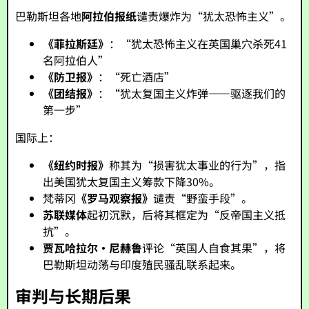
巴勒斯坦各地
阿拉伯报纸
谴责爆炸为“犹太恐怖主义”。
《菲拉斯廷》
：“犹太恐怖主义在英国巢穴杀死41
名阿拉伯人”
《防卫报》
：“死亡酒店”
《团结报》
：“犹太复国主义炸弹——驱逐我们的
第一步”
国际上：
《纽约时报》
称其为“损害犹太事业的行为”，指
出美国犹太复国主义筹款下降30%。
梵蒂冈
《罗马观察报》
谴责“野蛮手段”。
苏联媒体
起初沉默，后将其框定为“反帝国主义抵
抗”。
贾瓦哈拉尔·尼赫鲁
评论“英国人自食其果”，将
巴勒斯坦动荡与印度殖民骚乱联系起来。
审判与长期后果