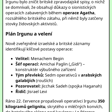
Irgunu bylo zničit britské zpravodajské spisy, o nichž
se domnívali, že obsahují důkazy o sionistických
operacích zabavených během
operace Agatha
,
rozsáhlého britského zátahu, při němž byly zatčeny
stovky židovských aktivistů.
Plán Irgunu a velení
Nově zveřejněné izraelské a britské záznamy
identifikují klíčové postavy operace:
Velitel:
Menachem Begin
Šéf operací:
Amichai Paglin („Gidi“) –
konstruktér výbušného zařízení
Tým převleků:
Sedm operativců v
arabských
galabijích
(rouších)
Pozorovatel:
Jicchak Sadeh (spojka Haganah)
Řidič:
Jisrael Levi
Ráno 22. července propašovali operativci Irgunu
350
kilogramů gelignitu
, skrytého v mléčných konvích,