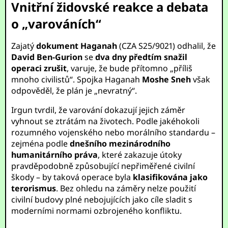
Vnitřní židovské reakce a debata
o „varováních“
Zajatý
dokument Haganah
(CZA S25/9021) odhalil, že
David Ben-Gurion
se
dva dny předtím snažil
operaci zrušit
, varuje, že bude přítomno „příliš
mnoho civilistů“. Spojka Haganah
Moshe Sneh
však
odpověděl, že plán je „nevratný“.
Irgun tvrdil, že varování dokazují jejich záměr
vyhnout se ztrátám na životech. Podle jakéhokoli
rozumného vojenského nebo morálního standardu –
zejména podle
dnešního mezinárodního
humanitárního práva
, které zakazuje útoky
pravděpodobně způsobující nepřiměřené civilní
škody – by taková operace byla
klasifikována jako
terorismus
. Bez ohledu na záměry nelze použití
civilní budovy plné nebojujících jako cíle sladit s
moderními normami ozbrojeného konfliktu.