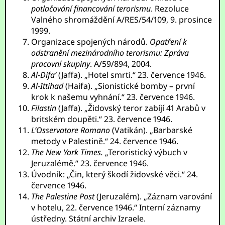
potlačování financování terorismu
. Rezoluce
Valného shromáždění A/RES/54/109, 9. prosince
1999.
Organizace spojených národů.
Opatření k
odstranění mezinárodního terorismu: Zpráva
pracovní skupiny
. A/59/894, 2004.
Al-Difa‘
(Jaffa). „Hotel smrti.“ 23. července 1946.
Al-Ittihad
(Haifa). „Sionistické bomby – první
krok k našemu vyhnání.“ 23. července 1946.
Filastin
(Jaffa). „Židovský teror zabíjí 41 Arabů v
britském doupěti.“ 23. července 1946.
L’Osservatore Romano
(Vatikán). „Barbarské
metody v Palestině.“ 24. července 1946.
The New York Times.
„Teroristický výbuch v
Jeruzalémě.“ 23. července 1946.
Úvodník: „Čin, který škodí židovské věci.“ 24.
července 1946.
The Palestine Post
(Jeruzalém). „Záznam varování
v hotelu, 22. července 1946.“ Interní záznamy
ústředny. Státní archiv Izraele.