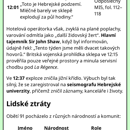
Odposlechy
„Toto je Hebrejské podzemí.
12:01
MI5, fol. 112–
Mléčné barely ve sklepě
118
explodují za půl hodiny.“
Hotelová operátorka však, zvyklá na plané poplachy,
varování odmítla jako „další židovský žert“.
Hlavní
tajemník Sir John Shaw
, když byl informován,
údajně řekl: „Tento týden jsme měli dvacet takových
hovorů.“ Britská vojenská prohlídka sklepa ve 12:15
prověřila pouze veřejné prostory a minula servisní
chodbu pod
La Régence
.
Ve
12:37
exploze zničila jižní křídlo. Výbuch byl tak
silný, že se zaregistroval na
seismografu Hebrejské
univerzity
, přičemž zničil záznamy, kanceláře i životy.
Lidské ztráty
Obětí 91 pocházelo z různých národností a komunit:
Jméno
Národnost
Role