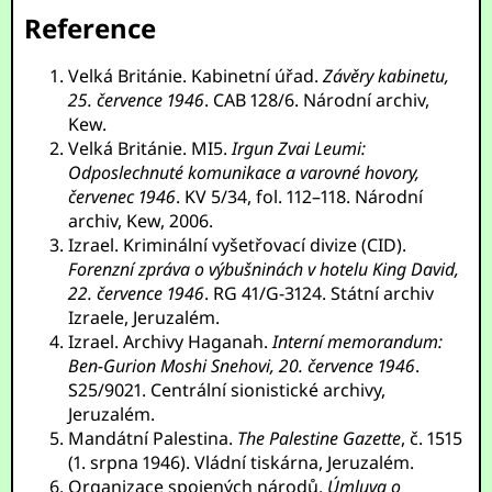
Reference
Velká Británie. Kabinetní úřad.
Závěry kabinetu,
25. července 1946
. CAB 128/6. Národní archiv,
Kew.
Velká Británie. MI5.
Irgun Zvai Leumi:
Odposlechnuté komunikace a varovné hovory,
červenec 1946
. KV 5/34, fol. 112–118. Národní
archiv, Kew, 2006.
Izrael. Kriminální vyšetřovací divize (CID).
Forenzní zpráva o výbušninách v hotelu King David,
22. července 1946
. RG 41/G-3124. Státní archiv
Izraele, Jeruzalém.
Izrael. Archivy Haganah.
Interní memorandum:
Ben-Gurion Moshi Snehovi, 20. července 1946
.
S25/9021. Centrální sionistické archivy,
Jeruzalém.
Mandátní Palestina.
The Palestine Gazette
, č. 1515
(1. srpna 1946). Vládní tiskárna, Jeruzalém.
Organizace spojených národů.
Úmluva o