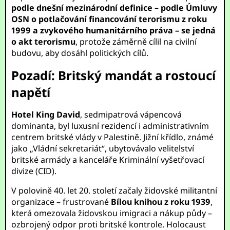
podle dnešní mezinárodní definice – podle Úmluvy
OSN o potlačování financování terorismu z roku
1999 a zvykového humanitárního práva – se jedná
o akt terorismu
, protože záměrně cílil na civilní
budovu, aby dosáhl politických cílů.
Pozadí: Britský mandát a rostoucí
napětí
Hotel King David
, sedmipatrová vápencová
dominanta, byl luxusní rezidencí i administrativním
centrem britské vlády v Palestině. Jižní křídlo, známé
jako „Vládní sekretariát“, ubytovávalo velitelství
britské armády a kanceláře Kriminální vyšetřovací
divize (CID).
V polovině 40. let 20. století začaly židovské militantní
organizace – frustrované
Bílou knihou z roku 1939
,
která omezovala židovskou imigraci a nákup půdy –
ozbrojený odpor proti britské kontrole. Holocaust