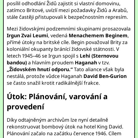
posílil odhodlání Židů zajistit si vlastní domovinu,
zatímco Britové, uvízlí mezi požadavky Židů a Arabů,
stále častěji přistupovali k bezpečnostním represím.
Mezi židovskými podzemními skupinami prosazovala
Irgun Zvai Leumi
, vedená
Menachemem Beginem
,
přímé útoky na britské cíle. Begin považoval Brity za
koloniální okupanty bránící židovské státnosti. V
letech 1945–46 se Irgun spojil s
Lehi (Sternovou
bandou)
a hlavním proudem
Haganah
v tzv.
„Židovském hnutí odporu.“
Tato aliance však byla
nestálá, protože vůdce Haganah
David Ben-Gurion
se často snažil krotit radikálnější frakce.
Útok: Plánování, varování a
provedení
Díky odtajněným archivům lze nyní detailně
rekonstruovat bombový útok na hotel King David.
Plánování začalo na začátku července 1946. Cílem