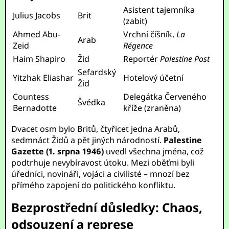
Asistent tajemníka
Julius Jacobs
Brit
(zabit)
Ahmed Abu-
Vrchní číšník,
La
Arab
Zeid
Régence
Haim Shapiro
Žid
Reportér
Palestine Post
Sefardský
Yitzhak Eliashar
Hotelový účetní
Žid
Countess
Delegátka Červeného
Švédka
Bernadotte
kříže (zraněna)
Dvacet osm bylo Britů, čtyřicet jedna Arabů,
sedmnáct Židů a pět jiných národností.
Palestine
Gazette (1. srpna 1946)
uvedl všechna jména, což
podtrhuje nevybíravost útoku. Mezi oběťmi byli
úředníci, novináři, vojáci a civilisté – mnozí bez
přímého zapojení do politického konfliktu.
Bezprostřední důsledky: Chaos,
odsouzení a represe