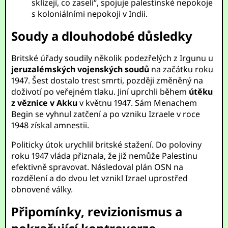
sklízejí, co zaseli“, spojuje palestinské nepokoje
s koloniálními nepokoji v Indii.
Soudy a dlouhodobé důsledky
Britské úřady soudily několik podezřelých z Irgunu u
jeruzalémských vojenských soudů
na začátku roku
1947. Šest dostalo trest smrti, později změněný na
doživotí po veřejném tlaku. Jiní uprchli během
útěku
z věznice v Akku
v květnu 1947. Sám Menachem
Begin se vyhnul zatčení a po vzniku Izraele v roce
1948 získal amnestii.
Politicky útok urychlil britské stažení. Do poloviny
roku 1947 vláda přiznala, že již nemůže Palestinu
efektivně spravovat. Následoval plán OSN na
rozdělení a do dvou let vznikl Izrael uprostřed
obnovené války.
Připomínky, revizionismus a