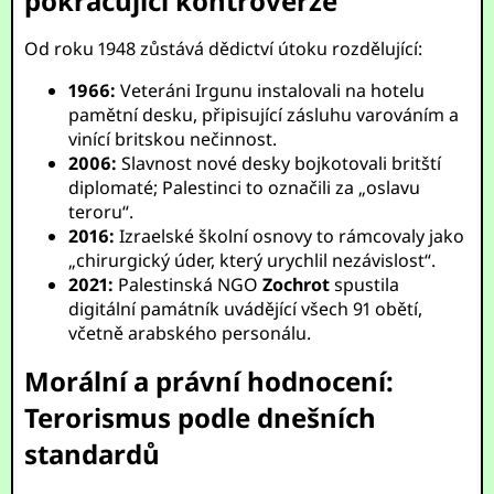
pokračující kontroverze
Od roku 1948 zůstává dědictví útoku rozdělující:
1966:
Veteráni Irgunu instalovali na hotelu
pamětní desku, připisující zásluhu varováním a
vinící britskou nečinnost.
2006:
Slavnost nové desky bojkotovali britští
diplomaté; Palestinci to označili za „oslavu
teroru“.
2016:
Izraelské školní osnovy to rámcovaly jako
„chirurgický úder, který urychlil nezávislost“.
2021:
Palestinská NGO
Zochrot
spustila
digitální památník uvádějící všech 91 obětí,
včetně arabského personálu.
Morální a právní hodnocení:
Terorismus podle dnešních
standardů