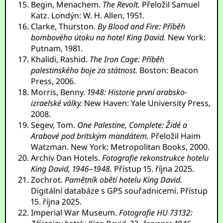
Begin, Menachem.
The Revolt.
Přeložil Samuel
Katz. Londýn: W. H. Allen, 1951.
Clarke, Thurston.
By Blood and Fire: Příběh
bombového útoku na hotel King David.
New York:
Putnam, 1981.
Khalidi, Rashid.
The Iron Cage: Příběh
palestinského boje za státnost.
Boston: Beacon
Press, 2006.
Morris, Benny.
1948: Historie první arabsko-
izraelské války.
New Haven: Yale University Press,
2008.
Segev, Tom.
One Palestine, Complete: Židé a
Arabové pod britským mandátem.
Přeložil Haim
Watzman. New York: Metropolitan Books, 2000.
Archiv Dan Hotels.
Fotografie rekonstrukce hotelu
King David, 1946–1948.
Přístup 15. října 2025.
Zochrot.
Pamětník obětí hotelu King David.
Digitální databáze s GPS souřadnicemi. Přístup
15. října 2025.
Imperial War Museum.
Fotografie HU 73132: