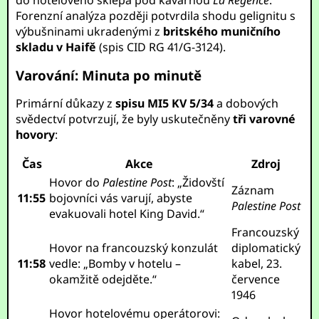
do hotelového sklepa pod kavárnou
La Régence
.
Forenzní analýza později potvrdila shodu gelignitu s
výbušninami ukradenými z
britského muničního
skladu v Haifě
(spis CID RG 41/G-3124).
Varování: Minuta po minutě
Primární důkazy z
spisu MI5 KV 5/34
a dobových
svědectví potvrzují, že byly uskutečněny
tři varovné
hovory
:
Čas
Akce
Zdroj
Hovor do
Palestine Post
: „Židovští
Záznam
11:55
bojovníci vás varují, abyste
Palestine Post
evakuovali hotel King David.“
Francouzský
Hovor na francouzský konzulát
diplomatický
11:58
vedle: „Bomby v hotelu –
kabel, 23.
okamžitě odejděte.“
července
1946
Hovor hotelovému operátorovi: