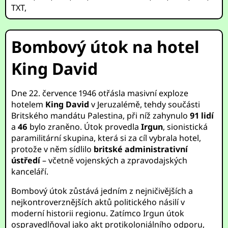
TXT
,
Bombový útok na hotel
King David
Dne 22. července 1946 otřásla masivní exploze
hotelem
King David
v Jeruzalémě, tehdy součásti
Britského mandátu Palestina, při níž zahynulo
91 lidí
a
46
bylo zraněno. Útok provedla
Irgun
, sionistická
paramilitární skupina, která si za cíl vybrala hotel,
protože v něm sídlilo
britské administrativní
ústředí
– včetně vojenských a zpravodajských
kanceláří.
Bombový útok zůstává jedním z nejničivějších a
nejkontroverznějších aktů politického násilí v
moderní historii regionu. Zatímco Irgun útok
ospravedlňoval jako akt protikoloniálního odporu,