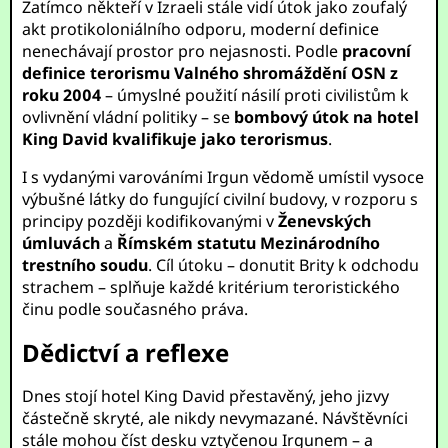
Zatímco někteří v Izraeli stále vidí útok jako zoufalý
akt protikoloniálního odporu, moderní definice
nenechávají prostor pro nejasnosti. Podle
pracovní
definice terorismu Valného shromáždění OSN z
roku 2004
– úmyslné použití násilí proti civilistům k
ovlivnění vládní politiky – se
bombový útok na hotel
King David kvalifikuje jako terorismus
.
I s vydanými varováními Irgun vědomě umístil vysoce
výbušné látky do fungující civilní budovy, v rozporu s
principy později kodifikovanými v
Ženevských
úmluvách
a
Římském statutu Mezinárodního
trestního soudu
. Cíl útoku – donutit Brity k odchodu
strachem – splňuje každé kritérium teroristického
činu podle současného práva.
Dědictví a reflexe
Dnes stojí hotel King David přestavěný, jeho jizvy
částečně skryté, ale nikdy nevymazané. Návštěvníci
stále mohou číst desku vztyčenou Irgunem – a