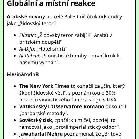
Globální a místní reakce
Arabské noviny
po celé Palestině útok odsoudily
jako „židovský teror“.
Filastin
: „Židovský teror zabíjí 41 Arabů v
britském doupěti“
Al-Difa
: „Hotel smrti“
Al-Ittihad
: „Sionistické bomby – první krok k
našemu vyhnání“
Mezinárodně:
The New York Times
to označil za „čin, který
škodí židovské věci“, s poznámkou o 30%
poklesu sionistického fundraisingu v USA.
Vatikánský L’Osservatore Romano
odsoudil
„barbarské metody“.
Sovětský tisk
, zpočátku mlčel, později to
rámcoval jako „protiimperialistický odpor“.
Jawaharlal Nehru
poznamenal, že „Britové