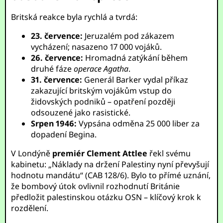
Britská reakce byla rychlá a tvrdá:
23. července:
Jeruzalém pod zákazem
vycházení; nasazeno 17 000 vojáků.
26. července:
Hromadná zatýkání během
druhé fáze
operace Agatha
.
31. července:
Generál Barker vydal příkaz
zakazující britským vojákům vstup do
židovských podniků – opatření později
odsouzené jako rasistické.
Srpen 1946:
Vypsána odměna 25 000 liber za
dopadení Begina.
V Londýně
premiér Clement Attlee
řekl svému
kabinetu: „Náklady na držení Palestiny nyní převyšují
hodnotu mandátu“ (CAB 128/6). Bylo to přímé uznání,
že bombový útok ovlivnil rozhodnutí Británie
předložit palestinskou otázku OSN – klíčový krok k
rozdělení.