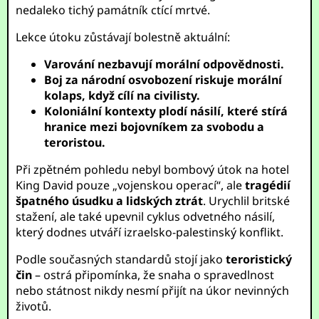
nedaleko tichý památník ctící mrtvé.
Lekce útoku zůstávají bolestně aktuální:
Varování nezbavují morální odpovědnosti.
Boj za národní osvobození riskuje morální
kolaps, když cílí na civilisty.
Koloniální kontexty plodí násilí, které stírá
hranice mezi bojovníkem za svobodu a
teroristou.
Při zpětném pohledu nebyl bombový útok na hotel
King David pouze „vojenskou operací“, ale
tragédií
špatného úsudku a lidských ztrát
. Urychlil britské
stažení, ale také upevnil cyklus odvetného násilí,
který dodnes utváří izraelsko-palestinský konflikt.
Podle současných standardů stojí jako
teroristický
čin
– ostrá připomínka, že snaha o spravedlnost
nebo státnost nikdy nesmí přijít na úkor nevinných
životů.