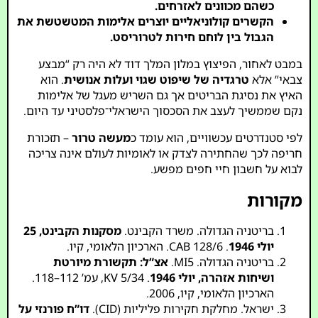
כשהם מכוונים לאזרחים.
הקשרים קולוניאליים יוצרים אלימות המטשטשת את
הגבול בין לוחם חירות לטרוריסט.
במבט לאחור, הפיצוץ במלון המלך דוד לא היה רק “מבצע
צבאי” אלא
טרגדיה של שיפוט שגוי ועלות אנושית
. הוא
האיץ את נסיגת הבריטים אך גם השריש מעגל של אלימות
נקם שממשיך לעצב את הסכסוך הישראלי־פלסטיני עד היום.
לפי סטנדרטים עכשוויים, הוא עומד כ
מעשה טרור
– תזכורת
חריפה לכך שהחתירה לצדק או לאומיות לעולם אינה צריכה
לבוא על חשבון חיי חפים מפשע.
מקורות
בריטניה הגדולה. משרד הקבינט.
מסקנות הקבינט, 25
יולי 1946
. CAB 128/6. הארכיון הלאומי, קיו.
בריטניה הגדולה. MI5.
אצ”ל: תקשורת מיורטת
ושיחות אזהרה, יולי 1946
. KV 5/34, עמ’ 112–118.
הארכיון הלאומי, קיו, 2006.
ישראל. מחלקת חקירות פליליות (CID).
דו”ח פורנזי על