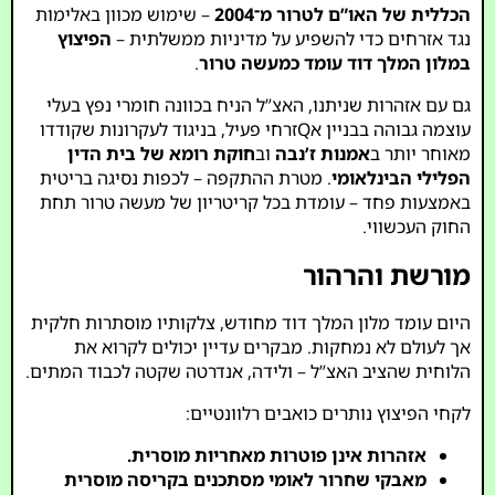
הכללית של האו”ם לטרור מ־2004
– שימוש מכוון באלימות
נגד אזרחים כדי להשפיע על מדיניות ממשלתית –
הפיצוץ
במלון המלך דוד עומד כמעשה טרור
.
גם עם אזהרות שניתנו, האצ”ל הניח בכוונה חומרי נפץ בעלי
עוצמה גבוהה בבניין אQזרחי פעיל, בניגוד לעקרונות שקודדו
מאוחר יותר ב
אמנות ז’נבה
וב
חוקת רומא של בית הדין
הפלילי הבינלאומי
. מטרת ההתקפה – לכפות נסיגה בריטית
באמצעות פחד – עומדת בכל קריטריון של מעשה טרור תחת
החוק העכשווי.
מורשת והרהור
היום עומד מלון המלך דוד מחודש, צלקותיו מוסתרות חלקית
אך לעולם לא נמחקות. מבקרים עדיין יכולים לקרוא את
הלוחית שהציב האצ”ל – ולידה, אנדרטה שקטה לכבוד המתים.
לקחי הפיצוץ נותרים כואבים רלוונטיים:
אזהרות אינן פוטרות מאחריות מוסרית.
מאבקי שחרור לאומי מסתכנים בקריסה מוסרית