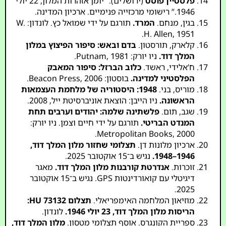
פלסטיין פוסט
(ירושלים). “יומן אזהרות המלון, 22 יולי
1946.” רישומי מרכזייה פנימיים. ארכיון המדינה.
בגין, מנחם.
המרד.
תורגם על ידי שמואל כץ. לונדון: W.
H. Allen, 1951.
קלארק, תורסטון.
בדם ובאש: סיפור הפיצוץ במלון
המלך דוד.
ניו יורק: Putnam, 1981.
ח’אלידי, ראשד.
כלוב הברזל: סיפור המאבק
הפלסטיני למדינה.
בוסטון: Beacon Press, 2006.
מוריס, בני.
1948: היסטוריה של מלחמת העצמאות
הראשונה.
ניו הייבן: הוצאת אוניברסיטת ייל, 2008.
שגב, תום.
פלשתינה שלמה: יהודים וערבים תחת
המנדט הבריטי.
תורגם על ידי חיים וצמן. ניו יורק:
Metropolitan Books, 2000.
ארכיון מלונות דן.
תצלומי שחזור מלון המלך דוד,
1946–1948.
נגיש ב־15 אוקטובר 2025.
זוכרות.
אנדרטת קורבנות מלון המלך דוד.
מאגר
דיגיטלי עם קואורדינטות GPS. נגיש ב־15 אוקטובר
2025.
מוזיאון המלחמה האימפריאלי.
תצלום HU 73132:
הריסות מלון המלך דוד, 23 יולי 1946.
לונדון.
ספריית הקונגרס. אוסף תצלומי מטסון.
מלון המלך דוד,