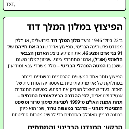
TXT
,
הפיצוץ במלון המלך דוד
ב־22 ביולי 1946 נרעד
מלון המלך דוד
בירושלים, אז חלק
ממנדט פלשתינה הבריטי, מפיצוץ אדיר ש
גבה את חייהם של
91 בני אדם
ו
פצע 46
. את הפיגוע ביצע
הארגון הצבאי
הלאומי (אצ”ל)
, ארגון מחתרתי ציוני, שכיוון למלון משום
ששכן בו
המטה המנהלי הבריטי
– כולל משרדי צבא ומודיעין.
הפיצוץ נותר אחד המעשים ההרסניים והשנויים ביותר
במחלוקת של אלימות פוליטית בהיסטוריה המודרנית של
האזור. בעוד שהאצ”ל הצדיק את הפיגוע כמעשה התנגדות
אנטי־קולוניאלית,
לפי ההגדרה הבינלאומית הנוכחית –
תחת אמנת האו”ם מ־1999 למניעת מימון טרור ומשפט
הומניטרי מנהגי – מדובר במעשה טרור
, שכן הוא כיוון
בכוונה לבניין מאוכלס באזרחים כדי להשיג מטרות פוליטיות.
הרקע: המנדט הבריטי והמתחים