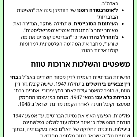
בארה”ב.
ל’אוסרבטורה רומנו
של הוותיקן גינה את “השיטות
הברבריות”.
העיתונות הסובייטית
, שתחילה שתקה, הגדירה זאת
מאוחר יותר כ”התנגדות אנטי־אימפריאליסטית”.
ג’ווהרלל נהרו
העיר כי “הבריטים קוצרים את מה
שזרעו”, מחבר את המהומה הפלסטינית למהומות
קולוניאליות בהודו.
משפטים והשלכות ארוכות טווח
הרשויות הבריטיות העמידו לדין מספר חשודים באצ”ל ב
בתי
דין צבאיים בירושלים
בתחילת 1947. שישה קיבלו גזר דין
מוות, שהומר למאסר עולם לאחר לחץ ציבורי. אחרים ברחו
ב
בריחת כלא עכו
במאי 1947. מנחם בגין עצמו התחמק
ממעצר וקיבל חנינה לאחר הקמת מדינת ישראל ב־1948.
פוליטית, הפיצוץ האיץ את נסיגת הבריטים. עד אמצע 1947
הודתה הממשלה כי אינה יכולה עוד לשלוט בפלשתינה
ביעילות. תוכנית החלוקה של האו”ם באה בעקבותיה, ובתוך
שנתיים נולדה ישראל בתוך מלחמה מחודשת.