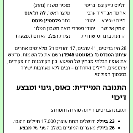
יוליוס ג’ייקובס
בריטי
מזכיר משנה (נהרג)
אחמד אבו־זייד
ערבי
מלצר ראשי,
לה רג’אנס
חיים שפירא
יהודי
כתב
פלסטיין פוסט
יצחק אלישר
יהודי ספרדי
רואה חשבון המלון
הרוזנת ברנדוט
שוודית
נציגת הצלב האדום (נפצעה)
28 היו בריטים, 41 ערבים, 17 יהודים ו־5 מלאומים אחרים.
עיתון המנדט (1 באוגוסט 1946)
רשם את כל השמות, מדגיש
את אופיו הבלתי מבחין של הפיגוע. בין הקורבנות היו פקידים,
עיתונאים, חיילים ואזרחים – רבים ללא מעורבות ישירה
בסכסוך הפוליטי.
התגובה המיידית: כאוס, גינוי ומבצע
דיכוי
תגובת הבריטים הייתה מהירה וחמורה:
23 ביולי:
ירושלים תחת עוצר; 17,000 חיילים הוצבו.
26 ביולי:
מעצרים המוניים בשלב השני של
מבצע