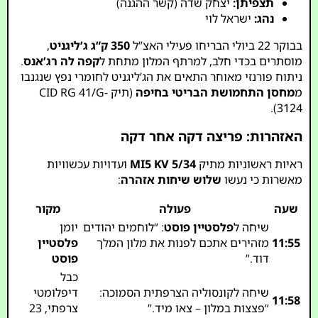
תצפיתן:
יצחק שדה (קשר ההגנה)
נהג:
ישראל לוי
בבוקר 22 ביולי הבריחו פעילי האצ”ל
350 ק”ג ג’ליגניט
,
מוסתרים בכדי חלב, למרתף המלון מתחת ל
קפה לה רג’אנס
.
ניתוח פורנזי מאוחר התאים את הג’ליגניט לחומרי נפץ שנגנבו
מ
מחסן התחמושת הבריטי בחיפה
(תיק CID RG 41/G-
3124).
האזהרות: פריצה דקה אחר דקה
ראיות ראשוניות מתיק
MI5 KV 5/34
ועדויות עכשוויות
מאשרות כי נעשו
שלוש שיחות אזהרה
:
שעה
פעולה
מקור
שיחה ל
פלסטיין פוסט
: “לוחמים יהודים
יומן
11:55
מזהירים אתכם לפנות את מלון המלך
פלסטיין
דוד.”
פוסט
כבל
שיחה לקונסוליה הצרפתית הסמוכה:
דיפלומטי
11:58
“פצצות במלון – צאו מיד.”
צרפתי, 23