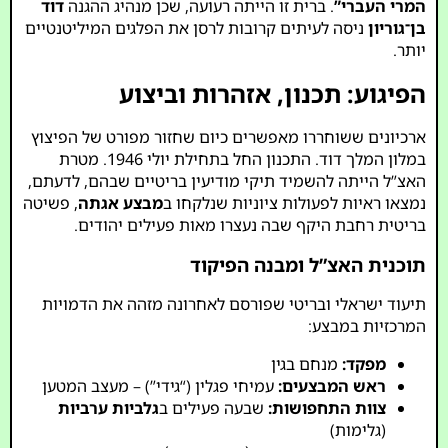
המרי העברי”
. ברית זו הייתה רעועה, שכן מנהיג ההגנה
דוד
בן־גוריון
ניסה לעיתים קרובות לרסן את הפלגים המיליטנטיים
יותר.
הפיגוע: תכנון, אזהרות וביצוע
ארכיונים ששוחררו מאפשרים כיום שחזור מפורט של הפיצוץ
במלון המלך דוד. התכנון החל בתחילת יולי 1946. מטרת
האצ”ל הייתה להשמיד תיקי מודיעין בריטיים שבהם, לדעתם,
נמצאו ראיות לפעולות ציוניות שנלקחו ב
מבצע אגתה
, פשיטה
בריטית רחבת היקף שבה נעצרו מאות פעילים יהודים.
תוכנית האצ”ל ומבנה הפיקוד
תיעוד ישראלי ובריטי שפורסם לאחרונה מזהה את הדמויות
המרכזיות במבצע:
מפקד:
מנחם בגין
ראש המבצעים:
עמיחי פגלין (“גידי”) – מעצב המטען
צוות התחפושות:
שבעה פעילים ב
גלביות ערביות
(גלימות)