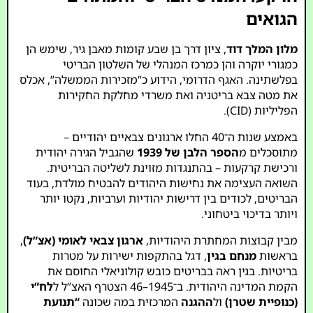
הגואים
מלון המלך דוד
, ציון דרך בן שבע קומות מאבן גיר, שימש הן
כמגורי יוקרה והן כמרכז המנהלי של השלטון הבריטי
בפלשתינה. האגף הדרומי, הידוע כ”מזכירות הממשלה”, אכלס
את מטה צבא בריטניה ואת משרדי מחלקת החקירות
הפליליות (CID).
באמצע שנות ה־40 החלו ארגונים צבאיים יהודיים –
מתוסכלים מ
הספר הלבן של 1939
שהגביל הגירה יהודית
ורכישת קרקעות – בהתנגדות מזוינת לשליטה הבריטית.
השואה העצימה את נחישות היהודים להבטיח מולדת, בעוד
הבריטים, לכודים בין דרישות יהודיות וערביות, נקטו יותר
ויותר בדיכוי ביטחוני.
מבין קבוצות המחתרת היהודיות,
ארגון צבאי לאומי (אצ”ל)
,
בראשות
מנחם בגין
, דגל בהתקפות ישירות על מטרות
בריטיות. בגין ראה בבריטים כובש קולוניאלי החוסם את
הקמת המדינה היהודית. ב־1945–46 הצטרף האצ”ל ל
לח”י
(כנופיית שטרן)
ול
ההגנה
המרכזית במה שכונה
“תנועת