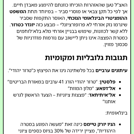
האצ”ל טען שהאזהרות הוכיחו כוונתם להימנע מאבדן חיים.
אך לפי כל תקן צבאי או מוסרי סביר – במיוחד תחת
המשפט
ההומניטרי הבינלאומי הנוכחי
, האוסר התקפות שסביר
שיגרמו נזק אזרחי לא פרופורציונלי – מבצע כזה
יוגדר כטרור
.
ללא קשר לכוונות, שימוש בבניין אזרחי מלא בלא־לוחמים
כמטרת הפצצה אינו ניתן ליישוב עם נורמות מודרניות של
סכסוך מזוין.
תגובות גלובליות ומקומיות
עיתונים ערביים
בכל פלשתינה גינו את הפיצוץ כ”טרור יהודי”.
פלסטין
: “טרור יהודי הורג 41 ערבים במאורת הבריטים”
אל־דפאע
: “מלון המוות”
אל־איתיחאד
: “פצצות ציוניות – הצעד הראשון לגרש
אותנו”
בינלאומית:
הניו יורק טיימס
כינה זאת “מעשה הפוגע במטרה
היהודית”, מציין ירידה של 30% בגיוס כספים ציוני