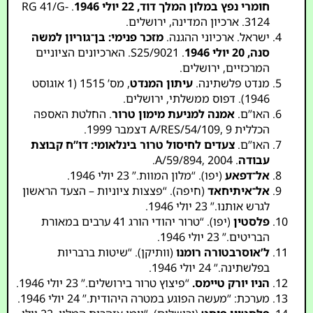
חומרי נפץ במלון המלך דוד, 22 יולי 1946
. RG 41/G-
3124. ארכיון המדינה, ירושלים.
ישראל. ארכיוני ההגנה.
מזכר פנימי: בן־גוריון למשה
סנה, 20 יולי 1946
. S25/9021. הארכיונים הציוניים
המרכזיים, ירושלים.
מנדט פלשתינה.
עיתון המנדט
, מס’ 1515 (1 אוגוסט
1946). דפוס ממשלתי, ירושלים.
האו”ם.
אמנה למניעת מימון טרור
. החלטת האספה
הכללית A/RES/54/109, 9 דצמבר 1999.
האו”ם.
צעדים לחיסול טרור בינלאומי: דו”ח קבוצת
עבודה
. A/59/894, 2004.
אל־דפאע
(יפו). “מלון המוות.” 23 יולי 1946.
אל־איתיחאד
(חיפה). “פצצות ציוניות – הצעד הראשון
לגרש אותנו.” 23 יולי 1946.
פלסטין
(יפו). “טרור יהודי הורג 41 ערבים במאורת
הבריטים.” 23 יולי 1946.
ל’אוסרבטורה רומנו
(וותיקן). “שיטות ברבריות
בפלשתינה.” 24 יולי 1946.
הניו יורק טיימס.
“פיצוץ טרור בירושלים.” 23 יולי 1946.
מערכת: “מעשה הפוגע במטרה היהודית.” 24 יולי 1946.