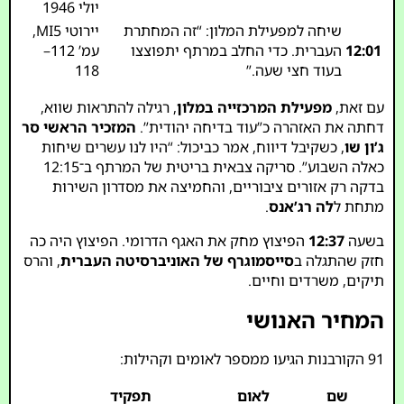
יולי 1946
שיחה למפעילת המלון: “זה המחתרת
יירוטי MI5,
12:01
העברית. כדי החלב במרתף יתפוצצו
עמ’ 112–
בעוד חצי שעה.”
118
עם זאת,
מפעילת המרכזייה במלון
, רגילה להתראות שווא,
דחתה את האזהרה כ”עוד בדיחה יהודית”.
המזכיר הראשי סר
ג’ון שו
, כשקיבל דיווח, אמר כביכול: “היו לנו עשרים שיחות
כאלה השבוע”. סריקה צבאית בריטית של המרתף ב־12:15
בדקה רק אזורים ציבוריים, והחמיצה את מסדרון השירות
מתחת ל
לה רג’אנס
.
בשעה
12:37
הפיצוץ מחק את האגף הדרומי. הפיצוץ היה כה
חזק שהתגלה ב
סייסמוגרף של האוניברסיטה העברית
, והרס
תיקים, משרדים וחיים.
המחיר האנושי
91 הקורבנות הגיעו ממספר לאומים וקהילות:
שם
לאום
תפקיד