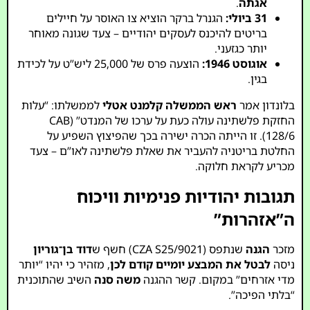
אגתה
.
31 ביולי:
הגנרל ברקר הוציא צו האוסר על חיילים
בריטים להיכנס לעסקים יהודיים – צעד שגונה מאוחר
יותר כגזעני.
אוגוסט 1946:
הוצעה פרס של 25,000 ליש”ט על לכידת
בגין.
בלונדון אמר
ראש הממשלה קלמנט אטלי
לממשלתו: “עלות
החזקת פלשתינה עולה כעת על ערכו של המנדט” (CAB
128/6). זו הייתה הכרה ישירה בכך שהפיצוץ השפיע על
החלטת בריטניה להעביר את שאלת פלשתינה לאו”ם – צעד
מכריע לקראת חלוקה.
תגובות יהודיות פנימיות וויכוח
ה”אזהרות”
מזכר
הגנה
שנתפס (CZA S25/9021) חשף ש
דוד בן־גוריון
ניסה
לבטל את המבצע יומיים קודם לכן
, מזהיר כי יהיו “יותר
מדי אזרחים” במקום. קשר ההגנה
משה סנה
השיב שהתוכנית
“בלתי הפיכה”.