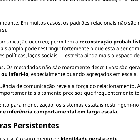
ndante. Em muitos casos, os padrões relacionais não são m
si.
comunicação ocorreu; permitem a
reconstrução probabilís
is amplo pode restringir fortemente o que está a ser co
ões políticas, laços sociais — estreita ainda mais o espaço de
ivas. Os metadados não são meramente descritivos; são g
ou inferi-lo
, especialmente quando agregados em escala.
uência de comunicação revela a força do relacionamento. A 
omportamentais altamente precisos que frequentemente to
nto para monetização; os sistemas estatais restringem-
 de inferência comportamental em larga escala
.
ras Persistentes
ustrial é o surgimento de
identidade persistente
.