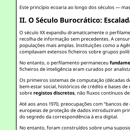
Este princípio ecoaria ao longo dos séculos — mas
II. O Século Burocrático: Escal
O século XX expandiu dramaticamente o perfilamen
recolha de informação sem precedentes. A censura p
populações mais amplas. Instituições como a Agên
compilavam extensos ficheiros sobre grupos políti
No entanto, o perfilamento permaneceu
fundame
ficheiros de inteligência eram curados por ana
Os primeiros sistemas de computação (décadas de 
bem-estar social, históricos de crédito e bases 
sobre
registos discretos
, não fluxos contínuos 
Até aos anos 1970, preocupações com “bancos de da
europeias de proteção de dados introduziram prin
do segredo da correspondência à era digital.
No entanto, foram construídos sobre uma suposiç