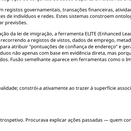
 registos governamentais, transações financeiras, atividad
 de indivíduos e redes. Estes sistemas constroem ontolog
ar previsões.
ção da lei de imigração, a ferramenta ELITE (Enhanced Lead
 recorrendo a registos de vistos, dados de emprego, metad
ra atribuir “pontuações de confiança de endereço” e gera
ivíduos não apenas com base em evidência direta, mas porq
cados. Fusão semelhante aparece em ferramentas como o Imm
idade; constrói-a ativamente ao trazer à superfície assoc
 retrospetivo. Procurava explicar ações passadas — quem 