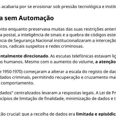
 acabaria por se erosionar sob pressão tecnológica e instit
ada sem Automação
to enquanto preservava muitas das suas restrições anterio
ostal, a inteligência de sinais e a quebra de códigos este
cia de Segurança Nacional institucionalizaram a interceçã
cos, radicais suspeitos e redes criminosas.
ntalmente direcionado
. As escutas telefónicas estavam li
listas humanos. Mesmo com o aumento do volume,
a atençã
1950-1970) começaram a alterar a escala do registo de dad
de dados criminais, permitindo recuperação e cruzamento m
de comportamento.
dos” centralizados levaram a respostas legais. A Lei de Pr
cípios de limitação de finalidade, minimização de dados e 
ão crucial: que a recolha de dados era
limitada e episódi