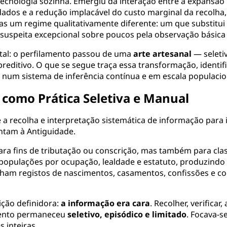
ecnologia sozinha. Emergiu da interação entre a expansão b
dados e a redução implacável do custo marginal da recolha
as um regime qualitativamente diferente: um que substitui o
suspeita excepcional sobre poucos pela observação básica
al: o perfilamento passou de uma
arte artesanal
— seletiv
reditivo. O que se segue traça essa transformação, ident
 num sistema de inferência contínua e em escala populacio
 como Prática Seletiva e Manual
 a recolha e interpretação sistemática de informação para 
ontam à Antiguidade.
ra fins de tributação ou conscrição, mas também para clas
populações por ocupação, lealdade e estatuto, produzindo m
inham registos de nascimentos, casamentos, confissões e co
ição definidora:
a informação era cara
. Recolher, verifica
amento permaneceu
seletivo, episódico e limitado
. Focava-s
 inteiras.