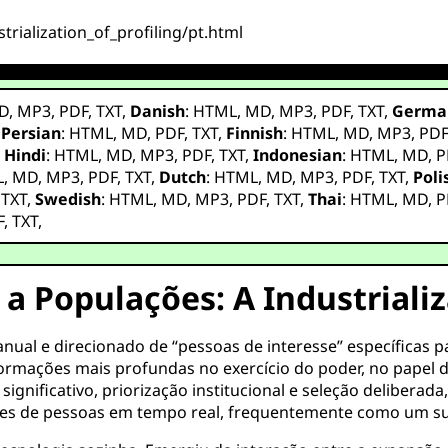
trialization_of_profiling/pt.html
D
,
MP3
,
PDF
,
TXT
,
Danish
:
HTML
,
MD
,
MP3
,
PDF
,
TXT
,
Germa
,
Persian
:
HTML
,
MD
,
PDF
,
TXT
,
Finnish
:
HTML
,
MD
,
MP3
,
PD
,
Hindi
:
HTML
,
MD
,
MP3
,
PDF
,
TXT
,
Indonesian
:
HTML
,
MD
,
P
L
,
MD
,
MP3
,
PDF
,
TXT
,
Dutch
:
HTML
,
MD
,
MP3
,
PDF
,
TXT
,
Poli
,
TXT
,
Swedish
:
HTML
,
MD
,
MP3
,
PDF
,
TXT
,
Thai
:
HTML
,
MD
,
P
F
,
TXT
,
 a Populações: A Industriali
ual e direcionado de “pessoas de interesse” específicas 
rmações mais profundas no exercício do poder, no papel d
ignificativo, priorização institucional e seleção deliberada
es de pessoas em tempo real, frequentemente como um sub