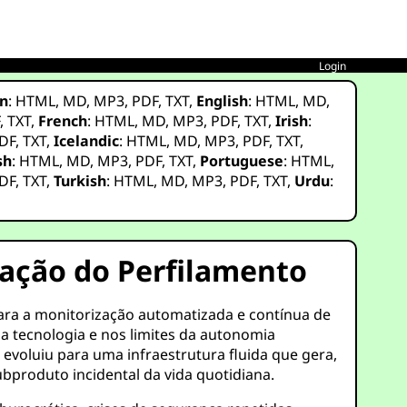
Login
n
:
HTML
,
MD
,
MP3
,
PDF
,
TXT
,
English
:
HTML
,
MD
,
F
,
TXT
,
French
:
HTML
,
MD
,
MP3
,
PDF
,
TXT
,
Irish
:
DF
,
TXT
,
Icelandic
:
HTML
,
MD
,
MP3
,
PDF
,
TXT
,
sh
:
HTML
,
MD
,
MP3
,
PDF
,
TXT
,
Portuguese
:
HTML
,
DF
,
TXT
,
Turkish
:
HTML
,
MD
,
MP3
,
PDF
,
TXT
,
Urdu
:
zação do Perfilamento
para a monitorização automatizada e contínua de
a tecnologia e nos limites da autonomia
, evoluiu para uma infraestrutura fluida que gera,
produto incidental da vida quotidiana.