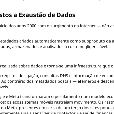
istos a Exaustão de Dados
 e início dos anos 2000 com o surgimento da Internet — n
metadados criados automaticamente como subproduto da ativ
ados, armazenados e analisados a custo negligenciável.
 realizada sobre dados e torna-se uma infraestrutura que 
m registos de ligação, consultas DNS e informação de enc
o contrário dos metadados postais — efémeros e descentr
veis.
ogle e Meta transformaram o perfilamento num modelo eco
tos; os ecossistemas móveis rastreiam movimento. Os rastr
o da Meta, presentes em cerca de um terço dos sites popu
temente sinais sensíveis de contextos de saúde, finanças o