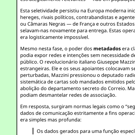
Esta seletividade persistiu na Europa moderna ini
hereges, rivais políticos, contrabandistas e agent
ou Câmaras Negras — de França e outros Estados
selavam-nas novamente para entrega. Estas opera
era logisticamente impossível.
Mesmo nesta fase, o poder dos
metadados
era c
podia expor redes e intenções sem necessidade de
público. O revolucionário italiano Giuseppe Mazzi
estrangeiras. Ele e os seus apoiantes colocavam
perturbadas, Mazzini pressionou o deputado radi
sistemática de cartas sob mandados emitidos pelo
abolição do departamento secreto do Correio. Ma
podiam desmantelar redes de associação.
Em resposta, surgiram normas legais como o “seg
dados de comunicação estritamente a fins operaci
era simples mas profunda:
Os dados gerados para uma função específi