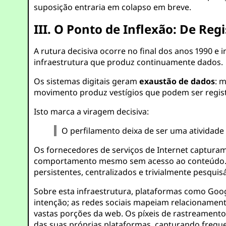
suposição entraria em colapso em breve.
III. O Ponto de Inflexão: De Reg
A rutura decisiva ocorre no final dos anos 1990
infraestrutura que produz continuamente dados.
Os sistemas digitais geram
exaustão de dados
: 
movimento produz vestígios que podem ser regist
Isto marca a viragem decisiva:
O perfilamento deixa de ser uma atividade
Os fornecedores de serviços de Internet captura
comportamento mesmo sem acesso ao conteúdo. A
persistentes, centralizados e trivialmente pesquisá
Sobre esta infraestrutura, plataformas como Go
intenção; as redes sociais mapeiam relacionamen
vastas porções da web. Os píxeis de rastreament
das suas próprias plataformas, capturando frequen