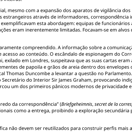
cial, mesmo com a expansão dos aparatos de vigilância dos 
es estrangeiros através de informadores, correspondência in
 exemplificavam esta abordagem: equipas de funcionários
ções eram inerentemente limitadas. Focavam-se em alvos d
laramente compreendido. A informação sobre a comunicação
 acesso ao conteúdo. O escândalo de espionagem do Correio
ni, exilado em Londres, suspeitava que as suas cartas eram
 sementes de papoila e grãos de areia dentro dos envelop
cal Thomas Duncombe a levantar a questão no Parlamento. 
 Secretário do Interior Sir James Graham, provocando indi
rcou um dos primeiros pânicos modernos de privacidade e 
redo da correspondência” (
Briefgeheimnis
,
secret de la corr
onais como a entrega, proibindo a exploração secundária pa
ca não devem ser reutilizados para construir perfis mais 