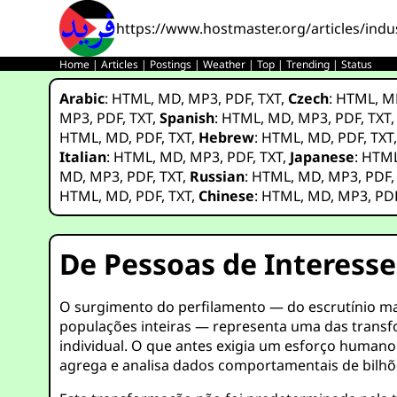
https://www.hostmaster.org/articles/indus
Home
|
Articles
|
Postings
|
Weather
|
Top
|
Trending
|
Status
Arabic
:
HTML
,
MD
,
MP3
,
PDF
,
TXT
,
Czech
:
HTML
,
M
MP3
,
PDF
,
TXT
,
Spanish
:
HTML
,
MD
,
MP3
,
PDF
,
TXT
HTML
,
MD
,
PDF
,
TXT
,
Hebrew
:
HTML
,
MD
,
PDF
,
TXT
Italian
:
HTML
,
MD
,
MP3
,
PDF
,
TXT
,
Japanese
:
HTM
MD
,
MP3
,
PDF
,
TXT
,
Russian
:
HTML
,
MD
,
MP3
,
PDF
HTML
,
MD
,
PDF
,
TXT
,
Chinese
:
HTML
,
MD
,
MP3
,
PD
De Pessoas de Interesse
O surgimento do perfilamento — do escrutínio man
populações inteiras — representa uma das transfo
individual. O que antes exigia um esforço humano s
agrega e analisa dados comportamentais de bilhõ