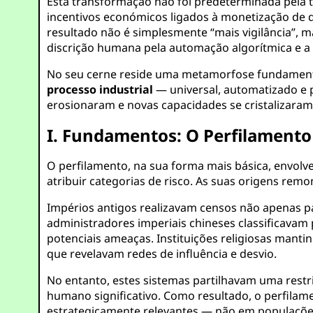
Esta transformação não foi predeterminada pela t
incentivos económicos ligados à monetização de 
resultado não é simplesmente “mais vigilância”, m
discrição humana pela automação algorítmica e a 
No seu cerne reside uma metamorfose fundament
processo industrial
— universal, automatizado e p
erosionaram e novas capacidades se cristalizaram
I. Fundamentos: O Perfilamento
O perfilamento, na sua forma mais básica, envolve
atribuir categorias de risco. As suas origens rem
Impérios antigos realizavam censos não apenas pa
administradores imperiais chineses classificavam 
potenciais ameaças. Instituições religiosas mant
que revelavam redes de influência e desvio.
No entanto, estes sistemas partilhavam uma restr
humano significativo. Como resultado, o perfil
estrategicamente relevantes — não em populações