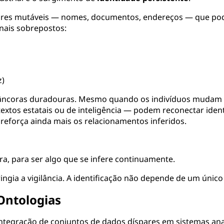
dores mutáveis — nomes, documentos, endereços — que pod
nais sobrepostos:
z)
âncoras duradouras. Mesmo quando os indivíduos mudam 
xtos estatais ou de inteligência — podem reconectar ident
 reforça ainda mais os relacionamentos inferidos.
ara, para ser algo que se infere continuamente.
tringia a vigilância. A identificação não depende de um úni
Ontologias
 integração de conjuntos de dados díspares em sistemas anal