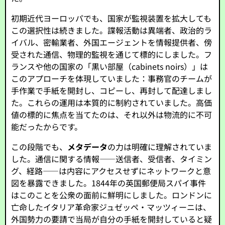
初期近代ヨーロッパでも、国家が監視装置を拡大しても
この選択性は続きました。諜報活動は異端者、政治的ラ
イバル、密輸業者、外国エージェントを情報提供者、傍
受された通信、物理的監視を通じて標的にしました。フ
ランスや他の国家の「黒い部屋（cabinets noirs）」は
このアプローチを体現していました：事務官のチームが
手作業で手紙を開封し、コピーし、再封して配達しまし
た。これらの運用は本質的に制約されていました。高価
値の標的に焦点を当てたのは、それ以外は物流的に不可
能だったからです。
この段階でも、
メタデータ
の力は明確に理解されていま
した。通信に関する情報——送信者、受信者、タイミン
グ、経路——は内容にアクセスせずにネットワークと意
図を暴露できました。1844年の英国郵便局スパイ事件
はこのことを公衆の面前に鮮明にしました。ロンドンに
亡命したイタリア革命家ジュゼッペ・マッツィーニは、
外国勢力の要請で当局が自分の手紙を開封していると疑