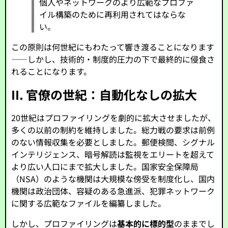
個人やネットワークのより広範なプロファ
イル構築のために再利用されてはならな
い。
この原則は何世紀にもわたって響き渡ることになります
——しかし、技術的・制度的圧力の下で最終的に侵食さ
れることになります。
II. 官僚の世紀：自動化なしの拡大
20世紀はプロファイリングを劇的に拡大させましたが、
多くの以前の制約を維持しました。総力戦の要求は前例
のない情報収集を必要としました。郵便検閲、シグナル
インテリジェンス、暗号解読は監視をエリートを超えて
より広い人口にまで拡大しました。国家安全保障局
（NSA）のような機関は大規模な傍受を制度化し、国内
機関は政治団体、容疑のある急進派、犯罪ネットワーク
に関する広範なファイルを編纂しました。
しかし、プロファイリングは
基本的に標的型
のままでし