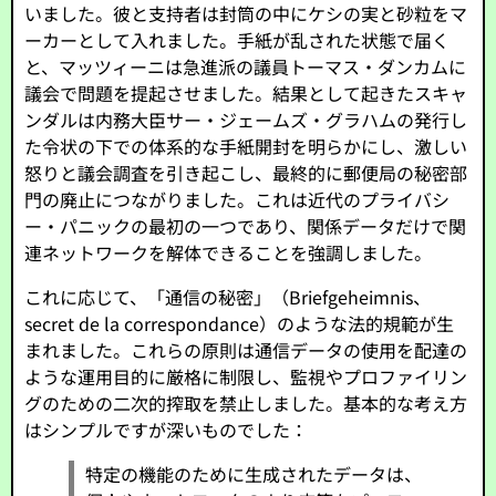
いました。彼と支持者は封筒の中にケシの実と砂粒をマ
ーカーとして入れました。手紙が乱された状態で届く
と、マッツィーニは急進派の議員トーマス・ダンカムに
議会で問題を提起させました。結果として起きたスキャ
ンダルは内務大臣サー・ジェームズ・グラハムの発行し
た令状の下での体系的な手紙開封を明らかにし、激しい
怒りと議会調査を引き起こし、最終的に郵便局の秘密部
門の廃止につながりました。これは近代のプライバシ
ー・パニックの最初の一つであり、関係データだけで関
連ネットワークを解体できることを強調しました。
これに応じて、「通信の秘密」（Briefgeheimnis、
secret de la correspondance）のような法的規範が生
まれました。これらの原則は通信データの使用を配達の
ような運用目的に厳格に制限し、監視やプロファイリン
グのための二次的搾取を禁止しました。基本的な考え方
はシンプルですが深いものでした：
特定の機能のために生成されたデータは、