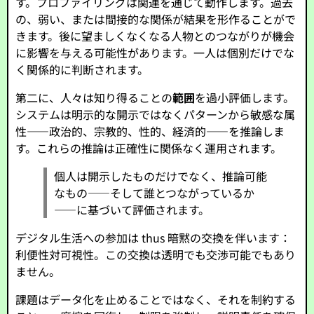
す。プロファイリングは関連を通じて動作します。過去
の、弱い、または間接的な関係が結果を形作ることがで
きます。後に望ましくなくなる人物とのつながりが機会
に影響を与える可能性があります。一人は個別だけでな
く関係的に判断されます。
第二に、人々は知り得ることの
範囲
を過小評価します。
システムは明示的な開示ではなくパターンから敏感な属
性——政治的、宗教的、性的、経済的——を推論しま
す。これらの推論は正確性に関係なく運用されます。
個人は開示したものだけでなく、推論可能
なもの——そして誰とつながっているか
——に基づいて評価されます。
デジタル生活への参加は thus 暗黙の交換を伴います：
利便性対可視性。この交換は透明でも交渉可能でもあり
ません。
課題はデータ化を止めることではなく、それを制約する