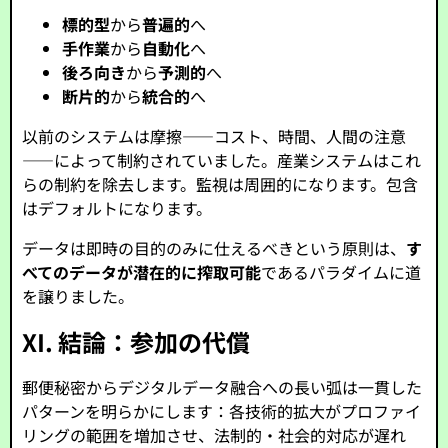
標的型
から
普遍的
へ
手作業
から
自動化
へ
後ろ向き
から
予測的
へ
断片的
から
統合的
へ
以前のシステムは摩擦——コスト、時間、人間の注意
——によって制約されていました。産業システムはこれ
らの制約を除去します。監視は周囲的になります。包含
はデフォルトになります。
データは即時の目的のみに仕えるべきという原則は、
す
べてのデータが潜在的に搾取可能
であるパラダイムに道
を譲りました。
XI. 結論：参加の代償
郵便秘密からデジタルデータ融合への長い弧は一貫した
パターンを明らかにします：各技術的拡大がプロファイ
リングの範囲を増加させ、法制的・社会的対応が遅れ