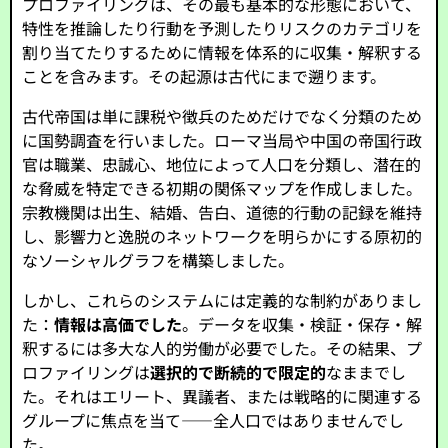
プロファイリングは、その最も基本的な形態において、
特性を推論したり行動を予測したりリスクのカテゴリを
割り当てたりするために情報を体系的に収集・解釈する
ことを含みます。その起源は古代にまで遡ります。
古代帝国は単に課税や徴兵のためだけでなく分類のため
に国勢調査を行いました。ローマ当局や中国の帝国行政
官は職業、忠誠心、地位によって人口を分類し、潜在的
な脅威を特定できる初期の関係マップを作成しました。
宗教機関は出生、結婚、告白、道徳的行動の記録を維持
し、影響力と逸脱のネットワークを明らかにする原初的
なソーシャルグラフを構築しました。
しかし、これらのシステムには定義的な制約がありまし
た：
情報は高価でした
。データを収集・検証・保存・解
釈するには多大な人的労働が必要でした。その結果、プ
ロファイリングは
選択的で断続的で限定的
なままでし
た。それはエリート、異議者、または戦略的に関連する
グループに焦点を当て——全人口ではありませんでし
た。