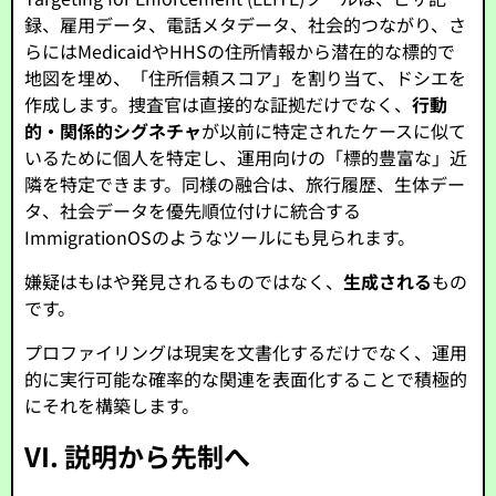
録、雇用データ、電話メタデータ、社会的つながり、さ
らにはMedicaidやHHSの住所情報から潜在的な標的で
地図を埋め、「住所信頼スコア」を割り当て、ドシエを
作成します。捜査官は直接的な証拠だけでなく、
行動
的・関係的シグネチャ
が以前に特定されたケースに似て
いるために個人を特定し、運用向けの「標的豊富な」近
隣を特定できます。同様の融合は、旅行履歴、生体デー
タ、社会データを優先順位付けに統合する
ImmigrationOSのようなツールにも見られます。
嫌疑はもはや発見されるものではなく、
生成される
もの
です。
プロファイリングは現実を文書化するだけでなく、運用
的に実行可能な確率的な関連を表面化することで積極的
にそれを構築します。
VI. 説明から先制へ