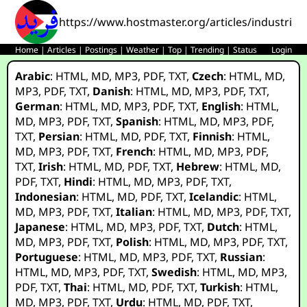
https://www.hostmaster.org/articles/industrializ
Home
|
Articles
|
Postings
|
Weather
|
Top
|
Trending
|
Status
Login
Arabic
:
HTML
,
MD
,
MP3
,
PDF
,
TXT
,
Czech
:
HTML
,
MD
,
MP3
,
PDF
,
TXT
,
Danish
:
HTML
,
MD
,
MP3
,
PDF
,
TXT
,
German
:
HTML
,
MD
,
MP3
,
PDF
,
TXT
,
English
:
HTML
,
MD
,
MP3
,
PDF
,
TXT
,
Spanish
:
HTML
,
MD
,
MP3
,
PDF
,
TXT
,
Persian
:
HTML
,
MD
,
PDF
,
TXT
,
Finnish
:
HTML
,
MD
,
MP3
,
PDF
,
TXT
,
French
:
HTML
,
MD
,
MP3
,
PDF
,
TXT
,
Irish
:
HTML
,
MD
,
PDF
,
TXT
,
Hebrew
:
HTML
,
MD
,
PDF
,
TXT
,
Hindi
:
HTML
,
MD
,
MP3
,
PDF
,
TXT
,
Indonesian
:
HTML
,
MD
,
PDF
,
TXT
,
Icelandic
:
HTML
,
MD
,
MP3
,
PDF
,
TXT
,
Italian
:
HTML
,
MD
,
MP3
,
PDF
,
TXT
,
Japanese
:
HTML
,
MD
,
MP3
,
PDF
,
TXT
,
Dutch
:
HTML
,
MD
,
MP3
,
PDF
,
TXT
,
Polish
:
HTML
,
MD
,
MP3
,
PDF
,
TXT
,
Portuguese
:
HTML
,
MD
,
MP3
,
PDF
,
TXT
,
Russian
:
HTML
,
MD
,
MP3
,
PDF
,
TXT
,
Swedish
:
HTML
,
MD
,
MP3
,
PDF
,
TXT
,
Thai
:
HTML
,
MD
,
PDF
,
TXT
,
Turkish
:
HTML
,
MD
,
MP3
,
PDF
,
TXT
,
Urdu
:
HTML
,
MD
,
PDF
,
TXT
,