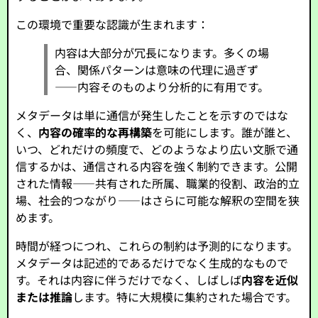
この環境で重要な認識が生まれます：
内容は大部分が冗長になります。多くの場
合、関係パターンは意味の代理に過ぎず
——内容そのものより分析的に有用です。
メタデータは単に通信が発生したことを示すのではな
く、
内容の確率的な再構築
を可能にします。誰が誰と、
いつ、どれだけの頻度で、どのようなより広い文脈で通
信するかは、通信される内容を強く制約できます。公開
された情報——共有された所属、職業的役割、政治的立
場、社会的つながり——はさらに可能な解釈の空間を狭
めます。
時間が経つにつれ、これらの制約は予測的になります。
メタデータは記述的であるだけでなく生成的なもので
す。それは内容に伴うだけでなく、しばしば
内容を近似
または推論
します。特に大規模に集約された場合です。