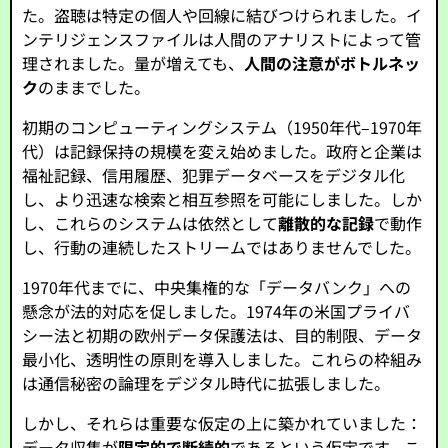
た。盗聴は特定の個人や回線に結びつけられました。イ
ンテリジェンスファイルは人間のアナリストによって管
理されました。量が増えても、
人間の注意がボトルネッ
ク
のままでした。
初期のコンピューティングシステム（1950年代–1970年
代）は記録保持の規模を変え始めました。政府と企業は
福祉記録、信用履歴、犯罪データベースをデジタル化
し、より迅速な検索と相互参照を可能にしました。しか
し、これらのシステムは依然として
離散的な記録
で動作
し、行動の連続したストリームではありませんでした。
1970年代までに、中央集権的な「データバンク」への
懸念が法的対応を促しました。1974年の米国プライバ
シー法と初期の欧州データ保護法は、目的制限、データ
最小化、透明性の原則を導入しました。これらの枠組み
は通信秘密の論理をデジタル時代に拡張しました。
しかし、それらは重要な仮定の上に築かれていました：
データ収集が
限定的で断続的
であるという仮定です。こ