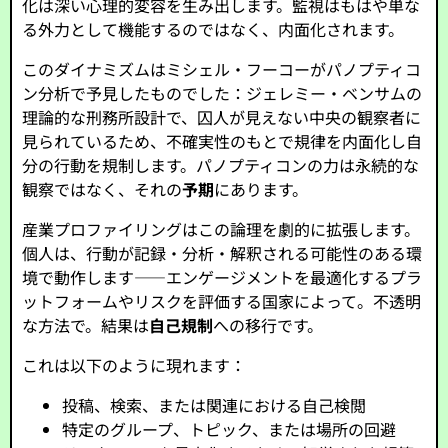
化は深い心理的変容を生み出します。監視はもはや単な
る外力として機能するのではなく、内面化されます。
このダイナミズムはミシェル・フーコーがパノプティコ
ン分析で予見したものでした：ジェレミー・ベンサムの
理論的な刑務所設計で、囚人が見えない中央の観察者に
見られているため、不確実性のもとで規律を内面化し自
分の行動を規制します。パノプティコンの力は永続的な
観察ではなく、それの
予期
にあります。
産業プロファイリングはこの論理を劇的に拡張します。
個人は、行動が記録・分析・解釈される可能性のある環
境で動作します——エンゲージメントを最適化するプラ
ットフォームやリスクを評価する国家によって。不透明
な方法で。結果は
自己規制
への移行です。
これは以下のように現れます：
投稿、検索、または関連における自己検閲
特定のグループ、トピック、または場所の回避