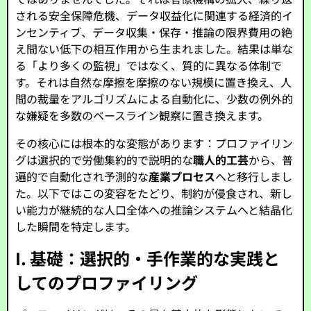
される安全保障危機、データ収益化に関連する経済的イ
ンセンティブ、データ収集・保存・推論の限界費用の絶
え間ない低下の相互作用から生まれました。結果は単な
る「より多くの監視」ではなく、質的に異なる体制で
す。それは自然な摩擦を摩擦のない規模に置き換え、人
間の裁量をアルゴリズムによる自動化に、少数の例外的
な嫌疑を多数のベースライン観察に置き換えます。
その核心には根本的な変態があります：プロファイリン
グは選択的で労働集約的で説明的な
職人的工芸
から、普
遍的で自動化され予測的な
産業プロセス
へと移行しまし
た。以下ではこの変容をたどり、制約が侵食され、新し
い能力が継続的な人口全体への推論システムへと結晶化
した瞬間を特定します。
I. 基礎：選択的・手作業的な実践と
してのプロファイリング