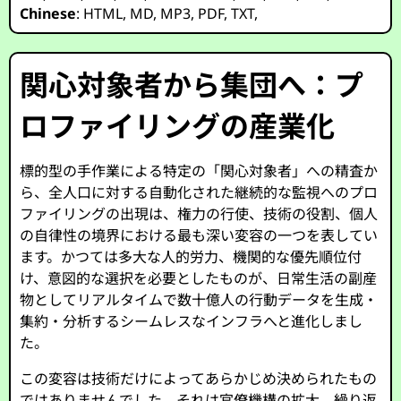
Chinese
:
HTML
,
MD
,
MP3
,
PDF
,
TXT
,
関心対象者から集団へ：プ
ロファイリングの産業化
標的型の手作業による特定の「関心対象者」への精査か
ら、全人口に対する自動化された継続的な監視へのプロ
ファイリングの出現は、権力の行使、技術の役割、個人
の自律性の境界における最も深い変容の一つを表してい
ます。かつては多大な人的労力、機関的な優先順位付
け、意図的な選択を必要としたものが、日常生活の副産
物としてリアルタイムで数十億人の行動データを生成・
集約・分析するシームレスなインフラへと進化しまし
た。
この変容は技術だけによってあらかじめ決められたもの
ではありませんでした。それは官僚機構の拡大、繰り返