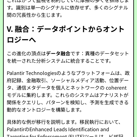
これはかつて監視を制約していた摩擦の多くを排除しま
す。識別は単一のシグナルに依存せず、多くのシグナル
間の冗長性から生じます。
V. 融合：データポイントからオント
ロジーへ
この進化の頂点は
データ融合
です：異種のデータセット
を統一された分析システムに統合することです。
Palantir Technologiesのようなプラットフォームは、政
府記録、金融取引、ソーシャルメディア活動、位置デー
タ、通信メタデータを個人とネットワークの coherent
モデルに集約します。これらのシステムはアナリストが
関係をクエリし、パターンを検知し、予測を生成できる
動的なオントロジーを構築します。
具体的な例が移行を説明します。移民執行において、
PalantirのEnhanced Leads Identification and
Targeting for Enforcement (ELITE)ツールは、ビザ記