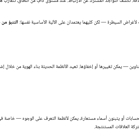
قة. تكشف التواجد المشترك عن الارتباط. عند مستوى كافٍ من النطاق، تتقارب هذ
ه لأغراض السيطرة — لكن كليهما يعتمدان على الآلية الأساسية نفسها:
التنبؤ من 
وين — يمكن تغييرها أو إخفاؤها. تعيد الأنظمة الحديثة بناء الهوية من خلال إش
الحسابات أو يتبنون أسماء مستعارة، يمكن لأنظمة التعرف على الوجوه — خاصة في 
ركة العلاقات المستنتجة.