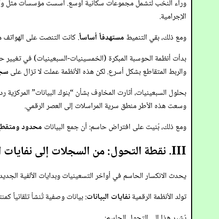
وراء النخب لتشمل مجموعات سكانية أوسع. أسست مؤسسات مثل وكالة ا
الإجرامية.
ومع ذلك، بقي التنميط
مستهدفاً أساساً
. كانت التنصت على الهواتف 
بدأت أنظمة الحوسبة المبكرة (الخمسينيات-السبعينيات) في تغيير حج
والربط المتقاطع بشكل أسرع. لكن هذه الأنظمة عملت لا تزال على
سجل
وسعت هذه الأطر منطق سرية المراسلات إلى العصر الرقمي.
ومع ذلك، بُنيت على افتراض حاسم: أن جمع البيانات
محدود ومتقط
III. نقطة التحول: من السجلات إلى نفايات البيانات
يحدث الانكسار الحاسم في أواخر التسعينيات وبدايات الألفية الجدي
تولد الأنظمة الرقمية
نفايات البيانات
: بيانات وصفية تُنشأ تلقائياً ك
يُشير هذا إلى التحول الحاسم: