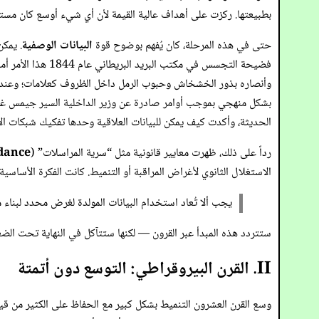
بطبيعتها. ركزت على أهداف عالية القيمة لأن أي شيء أوسع كان مستحي
حتى في هذه المرحلة، كان يُفهم بوضوح قوة
البيانات الوصفية
. يمك
فضيحة التجسس في 
وأنصاره بذور الخشخاش وحبوب الرمل داخل الظروف كعلامات؛ وعندما 
بشكل منهجي بموجب أوامر صادرة عن وزير الداخلية السير جيمس غراهام
الحديثة، وأكدت كيف يمكن للبيانات العلاقية وحدها تفكيك شبكات الا
رداً على ذلك، ظهرت معايير قانونية مثل “سرية المراسلات” (
ndance
الاستغلال الثانوي لأغراض المراقبة أو التنميط. كانت الفكرة الأساسية
يجب ألا تُعاد استخدام البيانات المولدة لغرض محدد لبناء 
ستتردد هذه المبدأ عبر القرون — لكنها ستتآكل في النهاية تحت ال
II. القرن البيروقراطي: التوسع دون أتمتة
وسع القرن العشرون التنميط بشكل كبير مع الحفاظ على الكثير من قيو