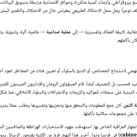
سع بيروقراطي، وأزمات أمنية متكررة، وحوافز اقتصادية مرتبطة بتسويق البيانات،
نوعياً: يحل محل الاحتكاك الطبيعي بمقياس خالٍ من الاحتكاك، والتقدير البشري ب
ائية، كثيفة العمالة، وتفسيرية — إلى
عملية صناعية
— عالمية، آلية، وتنبؤية. يت
ن بأكملهم.
ي لاستنتاج الخصائص، أو التنبؤ بالسلوك، أو تعيين فئات من المخاطر. تعود أصو
 فحسب، بل للتصنيف أيضاً. قام المسؤولون الرومان والإداريون الصينيون الإمبرا
الدينية على سجلات للمواليد والزيجات والاعترافات والسلوك الأخلاقي، مما شك
 الثمن
. كان جمع المعلومات والتحقق منها وتخزينها وتفسيرها يتطلب عملاً بشرياً 
 على مجموعات سكانية بأكملها.
 لجهاز المراقبة الخاص بها. استهدفت جهود الاستخبارات الهراطقة والمنافسين ال
cabine
) في فرنسا ودول أخرى هذا النهج: فرق من الكتبة يفتحون الرسائل يدويا