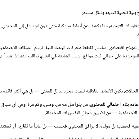
ح بنية تحتية تنتجه بشكل مستمر.
قط مزودو خدمات الإنترنت سجلات الاتصال واستعلامات DNS ومعلومات التوجيه، مما يكشف عن أنماط سلوكية حتى دون
.
موذج اقتصادي أساسي. تلتقط محركات البحث النية؛ ترسم الشبكات الاجتماعية العلا
لموجودة على حوالي ثلث مواقع الويب الشائعة في العالم، تراقب النشاط بعيداً ع
الحالات، تكون الأنماط العلاقية ليست مجرد بدائل للمعنى — بل هي أكثر فائدة ت
عادة بناء احتمالي للمحتوى
. من يتواصل مع من، ومتى، وكم مرة، وفي أي سياق أوس
بط الاجتماعية — من تضييق مجال التفسيرات المحتملة.
صفية فحسب؛ بل مولدة. لا ترافق المحتوى فحسب — بل غالباً ما
تقاربه أو تستنت