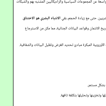
سعة عن المجموعات السياسية والراديكاليين المشتبه بهم والشبكات
شريين. حتى مع زيادة الحجم، بقي
الانتباه البشري هو الاختناق
.
الائتمان وقواعد البيانات الجنائية، مما مكن من الاسترجاع
المركزية ردوداً قانونية. أدخل قانون الخصوصية الأمريكي لعام 1974 وقوانين حماية البيانات الأوروبية المبكرة مبادئ تحديد الغرض وتقليل البيانات والشفافية.
 بشكل مستمر.
ا وتخزينها وتحليلها بتكلفة تافهة.