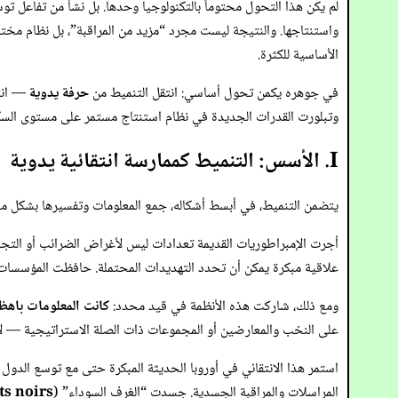
لم يكن هذا التحول محتوماً بالتكنولوجيا وحدها. بل نشأ من تفاعل تو
واستنتاجها. والنتيجة ليست مجرد “مزيد من المراقبة”، بل نظام مختلف 
الأساسية للكثرة.
في جوهره يكمن تحول أساسي: انتقل التنميط من
حرفة يدوية
— انتق
وتبلورت القدرات الجديدة في نظام استنتاج مستمر على مستوى السكا
I. الأسس: التنميط كممارسة انتقائية يدوية
يتضمن التنميط، في أبسط أشكاله، جمع المعلومات وتفسيرها بشكل منهج
أجرت الإمبراطوريات القديمة تعدادات ليس لأغراض الضرائب أو التجنيد
علاقية مبكرة يمكن أن تحدد التهديدات المحتملة. حافظت المؤسسات 
ومع ذلك، شاركت هذه الأنظمة في قيد محدد:
كانت المعلومات باهظة
على النخب والمعارضين أو المجموعات ذات الصلة الاستراتيجية — لا
استمر هذا الانتقائي في أوروبا الحديثة المبكرة حتى مع توسع الدول
المراسلات والمراقبة الجسدية. جسدت “الغرف السوداء” (
ts noirs