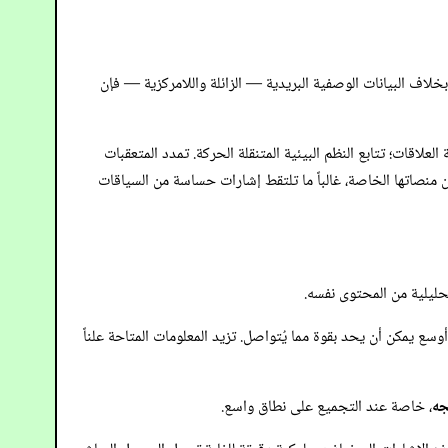
 الوصول إلى المحتوى. بخلاف البيانات الوصفية البريدية — الزائلة واللامركزية — فإن
قات؛ تتابع النظم البيئية المتنقلة الحركة. تمدد المتعقبات
ن منصاتها الخاصة، غالباً ما تلتقط إشارات حساسة من السياقات
حليلية من المحتوى نفسه.
ع يمكن أن يحد بقوة مما يُتواصل. تزيد المعلومات المتاحة علناً
جه
، خاصة عند التجميع على نطاق واسع.