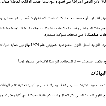
لأمن القومي اعتراضاً على نطاق واسع، بينما جمعت الوكالات المحلية ملفات وا
مرتبطة بأفراد أو خطوط محددة. كانت ملفات الاستخبارات تُعد من قبل محللين ب
م حفظ السجلات. رقمنت الحكومات والشركات سجلات الرعاية الاجتماعية وتواريخ 
ات منفصلة
، لا على تدفقات سلوكية مستمرة.
بحلول السبعينيات، أثارت المخاوف بشأن “بنوك البيانات” 
ع
. نظمت السجلات — لا التدفقات. كان هذا الافتراض سينهار قريباً.
دة مع صعود الإنترنت — ليس فقط كوسيلة اتصال، بل كبنية تحتية تنتج البيانات
منتج ثانوي للنشاط العادي. كل اتصال واستعلام ونقرة وحركة تنتج آثاراً يمكن تسجيله