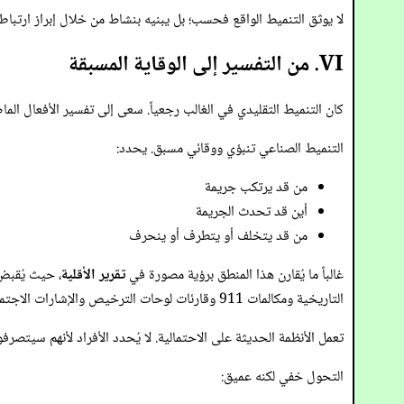
لا يوثق التنميط الواقع فحسب؛ بل يبنيه بنشاط من خلال إبراز ارتباطات
VI. من التفسير إلى الوقاية المسبقة
كان التنميط التقليدي في الغالب رجعياً. سعى إلى تفسير الأفعال ال
التنميط الصناعي تنبؤي ووقائي مسبق. يحدد:
من قد يرتكب جريمة
أين قد تحدث الجريمة
من قد يتخلف أو يتطرف أو ينحرف
غالباً ما يُقارن هذا المنطق برؤية مصورة في
تقرير الأقلية
، حيث يُقبض 
التاريخية ومكالمات 911 وقارئات لوحات الترخيص والإشارات الاجتماعية لتوليد “قوائم ساخنة” أو درجات مخاطر.
تعمل الأنظمة الحديثة على الاحتمالية. لا يُحدد الأفراد لأنهم سيتصرفو
التحول خفي لكنه عميق: