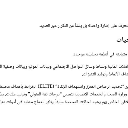
التعرف على إشارة واحدة؛ بل ينشأ من التكرار عبر العديد.
متباينة في أنظمة تحليلية موحدة.
لات المالية ونشاط وسائل التواصل الاجتماعي وبيانات الموقع وبيانات وصفية الا
ف الأنماط وتوليد التنبؤات.
يوضح مثال ملموس التحول. في إنفاذ قوانين الهجرة، يملأ
 وزارة الصحة والخدمات الإنسانية لتعيين “درجات ثقة العنوان” وتوليد ملفات. ي
لاقي