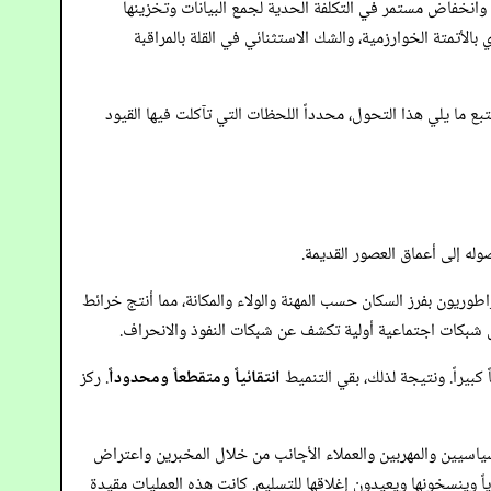
 وانخفاض مستمر في التكلفة الحدية لجمع البيانات وتخزينها
الأتمتة الخوارزمية، والشك الاستثنائي في القلة بالمراقبة
تبع ما يلي هذا التحول، محدداً اللحظات التي تآكلت فيها القيود
له إلى أعماق العصور القديمة.
طوريون بفرز السكان حسب المهنة والولاء والمكانة، مما أنتج خرائط
ل شبكات اجتماعية أولية تكشف عن شبكات النفوذ والانحراف.
كبيراً. ونتيجة لذلك، بقي التنميط
انتقائياً ومتقطعاً ومحدوداً
. ركز
سياسيين والمهربين والعملاء الأجانب من خلال المخبرين واعتراض
ً وينسخونها ويعيدون إغلاقها للتسليم. كانت هذه العمليات مقيدة