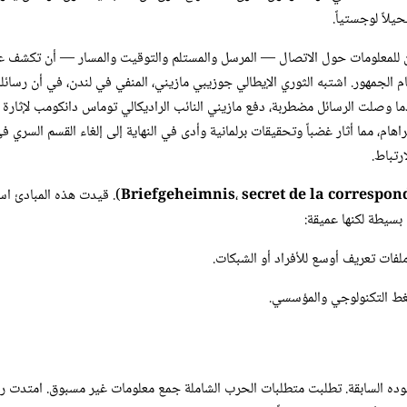
لاً لوجستياً.
ن للمعلومات حول الاتصال — المرسل والمستلم والتوقيت والمسار — أن تكشف عن ا
مكتب البريد البريطاني عام 1844 هذا الأمر أمام الجمهور. اشتبه الثوري الإيطالي جوزيبي مازيني، المنفي 
وصلت الرسائل مضطربة، دفع مازيني النائب الراديكالي توماس دانكومب لإثارة 
، مما أثار غضباً وتحقيقات برلمانية وأدى في النهاية إلى إلغاء القسم السري 
رتباط.
secret de la correspo
،
Briefgeheimnis
). قيدت هذه المبادئ اس
 بسيطة لكنها عميقة:
ملفات تعريف أوسع للأفراد أو الشبكات.
ضغط التكنولوجي والمؤسسي.
ده السابقة. تطلبت متطلبات الحرب الشاملة جمع معلومات غير مسبوق. امتدت رقاب