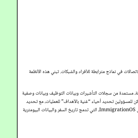
تصالات في نماذج مترابطة للأفراد والشبكات. تبني هذه الأنظمة
 أداة بالانتير “تحديد الرصاص المعزز واستهداف الإنفاذ” (ELITE) الخرائط بأهداف محتملة، مستمدة من سجلات التأشيرات وبيانات التوظيف وبيانات وصفية
مكن للمسؤولين تحديد أحياء “غنية بالأهداف” للعمليات، مع تحديد
الخاص بهم يشبه الحالات المحددة سابقاً. يظهر اندماج مشابه في أدوات مثل ImmigrationOS، التي تدمج تاريخ السفر والبيانات البيومترية