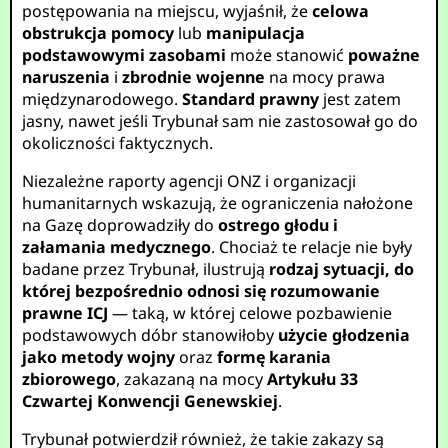
postępowania na miejscu, wyjaśnił, że
celowa
obstrukcja pomocy
lub
manipulacja
podstawowymi zasobami
może stanowić
poważne
naruszenia
i
zbrodnie wojenne
na mocy prawa
międzynarodowego.
Standard prawny
jest zatem
jasny, nawet jeśli Trybunał sam nie zastosował go do
okoliczności faktycznych.
Niezależne raporty agencji ONZ i organizacji
humanitarnych wskazują, że ograniczenia nałożone
na Gazę doprowadziły do
ostrego głodu i
załamania medycznego
. Chociaż te relacje nie były
badane przez Trybunał, ilustrują
rodzaj sytuacji, do
której bezpośrednio odnosi się rozumowanie
prawne ICJ
— taką, w której celowe pozbawienie
podstawowych dóbr stanowiłoby
użycie głodzenia
jako metody wojny
oraz
formę karania
zbiorowego
, zakazaną na mocy
Artykułu 33
Czwartej Konwencji Genewskiej
.
Trybunał potwierdził również, że takie zakazy są