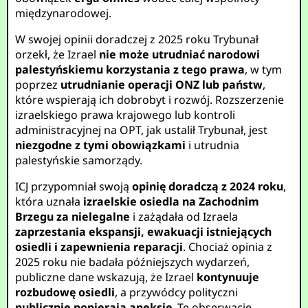
międzynarodowej.
W swojej opinii doradczej z 2025 roku Trybunał
orzekł, że Izrael
nie może utrudniać narodowi
palestyńskiemu korzystania z tego prawa
, w tym
poprzez
utrudnianie operacji ONZ lub państw
,
które wspierają ich dobrobyt i rozwój. Rozszerzenie
izraelskiego prawa krajowego lub kontroli
administracyjnej na OPT, jak ustalił Trybunał, jest
niezgodne z tymi obowiązkami
i utrudnia
palestyńskie samorządy.
ICJ przypomniał swoją
opinię doradczą z 2024 roku
,
która uznała
izraelskie osiedla na Zachodnim
Brzegu za nielegalne
i zażądała od Izraela
zaprzestania ekspansji, ewakuacji istniejących
osiedli i zapewnienia reparacji
. Chociaż opinia z
2025 roku nie badała późniejszych wydarzeń,
publiczne dane wskazują, że Izrael
kontynuuje
rozbudowę osiedli
, a przywódcy polityczni
publicznie popierają aneksję
. Te obserwacje,