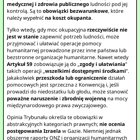
medycznej i zdrowia publicznego
ludności pod jej
kontrolą. Są to
obowiązki bezwarunkowe
, które
należy wypełnić
na koszt okupanta
.
Tylko wtedy, gdy moc okupacyjna
rzeczywiście nie
jest w stanie
zapewnić potrzeb ludności, może
przyjmować i ułatwiać operacje pomocy
humanitarnej prowadzone przez inne państwa lub
bezstronne organizacje humanitarne. Nawet wtedy
Artykuł 59
zobowiązuje ją do „
zgody i ułatwiania
”
takich operacji „
wszelkimi dostępnymi środkami
”.
Jakakolwiek
przeszkoda lub ograniczenie
działań
pomocowych jest sprzeczna z Konwencją i, jeśli
prowadzi do niedostatku lub głodu, może stanowić
poważne naruszenie
i
zbrodnię wojenną
na mocy
międzynarodowego prawa zwyczajowego.
Opinia Trybunału określa te obowiązki w
abstrakcyjnych kategoriach prawnych;
nie ocenia
postępowania Izraela
w Gazie. Niemniej jednak
obszerne raporty ONZ i organizacji humanitarnych