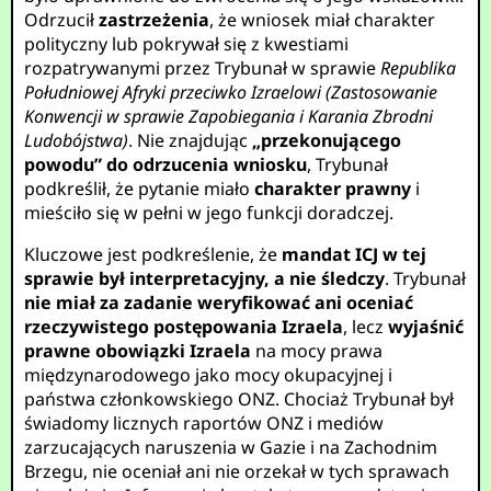
Odrzucił
zastrzeżenia
, że wniosek miał charakter
polityczny lub pokrywał się z kwestiami
rozpatrywanymi przez Trybunał w sprawie
Republika
Południowej Afryki przeciwko Izraelowi (Zastosowanie
Konwencji w sprawie Zapobiegania i Karania Zbrodni
Ludobójstwa)
. Nie znajdując
„przekonującego
powodu” do odrzucenia wniosku
, Trybunał
podkreślił, że pytanie miało
charakter prawny
i
mieściło się w pełni w jego funkcji doradczej.
Kluczowe jest podkreślenie, że
mandat ICJ w tej
sprawie był interpretacyjny, a nie śledczy
. Trybunał
nie miał za zadanie weryfikować ani oceniać
rzeczywistego postępowania Izraela
, lecz
wyjaśnić
prawne obowiązki Izraela
na mocy prawa
międzynarodowego jako mocy okupacyjnej i
państwa członkowskiego ONZ. Chociaż Trybunał był
świadomy licznych raportów ONZ i mediów
zarzucających naruszenia w Gazie i na Zachodnim
Brzegu, nie oceniał ani nie orzekał w tych sprawach