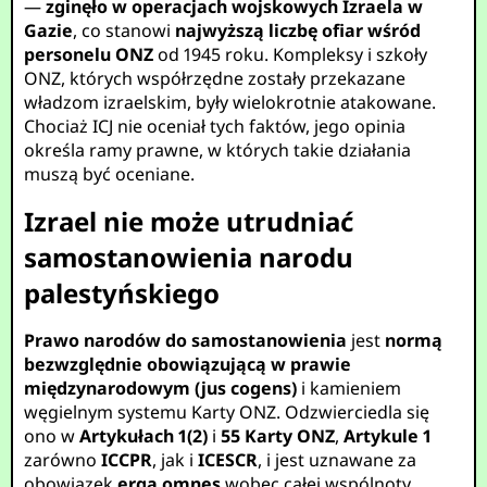
—
zginęło w operacjach wojskowych Izraela w
Gazie
, co stanowi
najwyższą liczbę ofiar wśród
personelu ONZ
od 1945 roku. Kompleksy i szkoły
ONZ, których współrzędne zostały przekazane
władzom izraelskim, były wielokrotnie atakowane.
Chociaż ICJ nie oceniał tych faktów, jego opinia
określa ramy prawne, w których takie działania
muszą być oceniane.
Izrael nie może utrudniać
samostanowienia narodu
palestyńskiego
Prawo narodów do samostanowienia
jest
normą
bezwzględnie obowiązującą w prawie
międzynarodowym (jus cogens)
i kamieniem
węgielnym systemu Karty ONZ. Odzwierciedla się
ono w
Artykułach 1(2)
i
55
Karty ONZ
,
Artykule 1
zarówno
ICCPR
, jak i
ICESCR
, i jest uznawane za
obowiązek
erga omnes
wobec całej wspólnoty