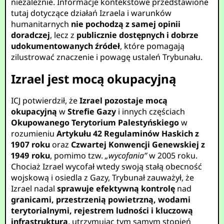
niezależnie. Informacje kontekstowe przedstawione
tutaj dotyczące działań Izraela i warunków
humanitarnych
nie pochodzą z samej opinii
doradczej
, lecz z
publicznie dostępnych i dobrze
udokumentowanych źródeł
, które pomagają
zilustrować znaczenie i powagę ustaleń Trybunału.
Izrael jest mocą okupacyjną
ICJ potwierdził, że
Izrael pozostaje mocą
okupacyjną
w
Strefie Gazy
i innych częściach
Okupowanego Terytorium Palestyńskiego
w
rozumieniu
Artykułu 42 Regulaminów Haskich z
1907 roku
oraz
Czwartej Konwencji Genewskiej z
1949 roku
, pomimo tzw.
„wycofania”
w 2005 roku.
Chociaż Izrael wycofał wtedy swoją stałą obecność
wojskową i osiedla z Gazy, Trybunał zauważył, że
Izrael nadal
sprawuje efektywną kontrolę
nad
granicami, przestrzenią powietrzną, wodami
terytorialnymi, rejestrem ludności i kluczową
infrastrukturą
, utrzymując tym samym stopień