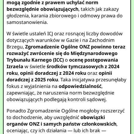
mogą zgodnie z prawem uchylać norm
bezwzględnie obowiązujących
, takich jak zakazy
głodzenia, karania zbiorowego i odmowy prawa do
samostanowienia.
W świetle ustaleń ICJ oraz rosnącej liczby dowodów
dotyczących warunków w Gazie i na Zachodnim
Brzegu,
Zgromadzenie Ogólne ONZ powinno teraz
rozważyć zwrócenie się do Międzynarodowego
Trybunału Karnego (ICC)
o
ocenę postępowania
Izraela
w świetle
środków tymczasowych z 2024
roku
,
opinii doradczej z 2024 roku
oraz
opinii
doradczej z 2025 roku
. Taka inicjatywa przesunęłaby
fokus z wyjaśnienia na
odpowiedzialność
,
zapewniając, że naruszenia norm bezwzględnie
obowiązujących podlegają kontroli sądowej.
Ponadto Zgromadzenie Ogólne mogłoby rozszerzyć
to dochodzenie, aby uwzględnić
obowiązki
organów ONZ i samych państw członkowskich
,
oceniając, czy ich działania — lub ich brak —