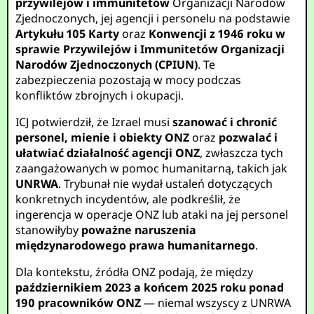
przywilejów i immunitetów
Organizacji Narodów
Zjednoczonych, jej agencji i personelu na podstawie
Artykułu 105 Karty
oraz
Konwencji z 1946 roku w
sprawie Przywilejów i Immunitetów Organizacji
Narodów Zjednoczonych (CPIUN)
. Te
zabezpieczenia pozostają w mocy podczas
konfliktów zbrojnych i okupacji.
ICJ potwierdził, że Izrael musi
szanować i chronić
personel, mienie i obiekty ONZ
oraz
pozwalać i
ułatwiać działalność agencji ONZ
, zwłaszcza tych
zaangażowanych w pomoc humanitarną, takich jak
UNRWA
. Trybunał nie wydał ustaleń dotyczących
konkretnych incydentów, ale podkreślił, że
ingerencja w operacje ONZ lub ataki na jej personel
stanowiłyby
poważne naruszenia
międzynarodowego prawa humanitarnego
.
Dla kontekstu, źródła ONZ podają, że między
październikiem 2023 a końcem 2025 roku
ponad
190 pracowników ONZ
— niemal wszyscy z UNRWA