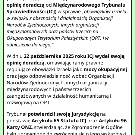
opinię doradczą
od
Międzynarodowego Trybunału
Sprawiedliwości (ICJ)
w sprawie
„obowiązków Izraela
w związku z obecnością i działalnością Organizacji
Narodów Zjednoczonych, innych organizacji
międzynarodowych oraz państw trzecich na
Okupowanym Terytorium Palestyńskim (OPT) i w
odniesieniu do niego.”
W dniu
22 października 2025 roku
ICJ wydał swoją
opinię doradczą
, omawiając ramy prawne
regulujące obowiązki Izraela jako
mocy okupacyjnej
oraz jego odpowiedzialność wobec Organizacji
Narodów Zjednoczonych, innych organizacji
międzynarodowych i państw trzecich
zaangażowanych w działalność humanitarną i
rozwojową na OPT.
Trybunał
potwierdził swoją jurysdykcję
na
podstawie
Artykułu 65 Statutu ICJ
oraz
Artykułu 96
Karty ONZ
, stwierdzając, że Zgromadzenie Ogólne
było uprawnione do zwrócenia się o jego wskazówki.