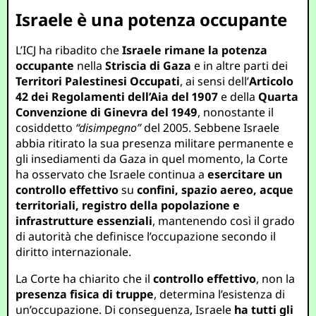
Israele è una potenza occupante
L’ICJ ha ribadito che
Israele rimane la potenza
occupante
nella
Striscia di Gaza
e in altre parti dei
Territori Palestinesi Occupati
, ai sensi dell’
Articolo
42 dei Regolamenti dell’Aia del 1907
e della
Quarta
Convenzione di Ginevra del 1949
, nonostante il
cosiddetto
“disimpegno”
del 2005. Sebbene Israele
abbia ritirato la sua presenza militare permanente e
gli insediamenti da Gaza in quel momento, la Corte
ha osservato che Israele continua a
esercitare un
controllo effettivo
su
confini, spazio aereo, acque
territoriali, registro della popolazione e
infrastrutture essenziali
, mantenendo così il grado
di autorità che definisce l’occupazione secondo il
diritto internazionale.
La Corte ha chiarito che il
controllo effettivo
, non la
presenza fisica di truppe
, determina l’esistenza di
un’occupazione. Di conseguenza, Israele
ha tutti gli