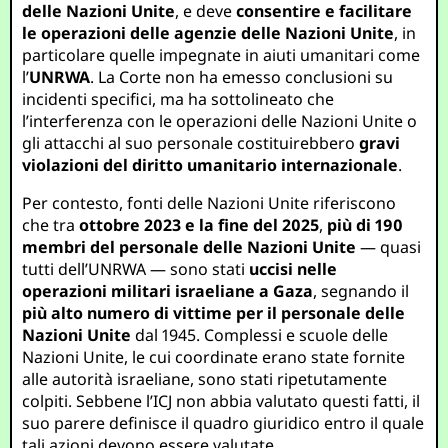
delle Nazioni Unite
, e deve
consentire e facilitare
le operazioni delle agenzie delle Nazioni Unite
, in
particolare quelle impegnate in aiuti umanitari come
l’
UNRWA
. La Corte non ha emesso conclusioni su
incidenti specifici, ma ha sottolineato che
l’interferenza con le operazioni delle Nazioni Unite o
gli attacchi al suo personale costituirebbero
gravi
violazioni del diritto umanitario internazionale
.
Per contesto, fonti delle Nazioni Unite riferiscono
che tra
ottobre 2023 e la fine del 2025
,
più di 190
membri del personale delle Nazioni Unite
— quasi
tutti dell’UNRWA — sono stati
uccisi nelle
operazioni militari israeliane a Gaza
, segnando il
più alto numero di vittime per il personale delle
Nazioni Unite
dal 1945. Complessi e scuole delle
Nazioni Unite, le cui coordinate erano state fornite
alle autorità israeliane, sono stati ripetutamente
colpiti. Sebbene l’ICJ non abbia valutato questi fatti, il
suo parere definisce il quadro giuridico entro il quale
tali azioni devono essere valutate.