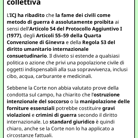
collettiva
L’
ICJ ha ribadito
che
la fame dei civili come
metodo di guerra è assolutamente proibita
ai
sensi dell’
Articolo 54 del Protocollo Aggiuntivo I
(1977)
, degli
Articoli 55–59 della Quarta
Convenzione di Ginevra
e della
Regola 53 del
diritto umanitario internazionale
consuetudinario
. Il divieto si estende a qualsiasi
politica o azione che privi una popolazione civile di
oggetti indispensabili alla sua sopravvivenza, inclusi
cibo, acqua, carburante e medicinali.
Sebbene la Corte non abbia valutato prove della
condotta sul campo, ha chiarito che l’
ostruzione
intenzionale del soccorso
o la
manipolazione delle
forniture essenziali
potrebbe costituire
gravi
violazioni
e
crimini di guerra
secondo il diritto
internazionale. Lo
standard giuridico
è quindi
chiaro, anche se la Corte non lo ha applicato a
circostanze fattuali.