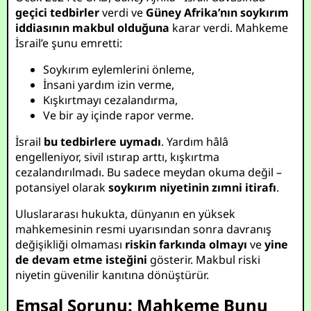
geçici tedbirler
verdi ve
Güney Afrika’nın soykırım
iddiasının makbul olduğuna
karar verdi. Mahkeme
İsrail’e şunu emretti:
Soykırım eylemlerini önleme,
İnsani yardım izin verme,
Kışkırtmayı cezalandırma,
Ve bir ay içinde rapor verme.
İsrail
bu tedbirlere uymadı
. Yardım hâlâ
engelleniyor, sivil ıstırap arttı, kışkırtma
cezalandırılmadı. Bu sadece meydan okuma değil –
potansiyel olarak
soykırım niyetinin zımni itirafı
.
Uluslararası hukukta, dünyanın en yüksek
mahkemesinin resmi uyarısından sonra davranış
değişikliği olmaması
riskin farkında olmayı
ve
yine
de devam etme isteğini
gösterir. Makbul riski
niyetin güvenilir kanıtına dönüştürür.
Emsal Sorunu: Mahkeme Bunu