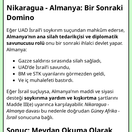
Nikaragua - Almanya: Bir Sonraki
Domino
Eğer UAD İsrail’i soykırım suçundan mahkûm ederse,
Almanya’nın ana silah tedarikçisi ve diplomatik
savunucusu rolü
onu bir sonraki ihlalci devlet yapar.
Almanya:
Gazze saldırısı sırasında silah sağladı,
UAD’de İsrail’i savundu,
BM ve STK uyarılarını görmezden geldi,
Ve iç muhalefeti bastırdı.
Eğer İsrail suçluysa, Almanya’nın maddi ve siyasi
desteği
soykırıma yardım ve kışkırtma
şartlarını
Madde III(e) uyarınca karşılayabilir.
Nikaragua -
Almanya
davası bu nedenle doğrudan
Güney Afrika -
İsrail
sonucuna bağlı.
Sonuç: Meydan Okuma Olarak