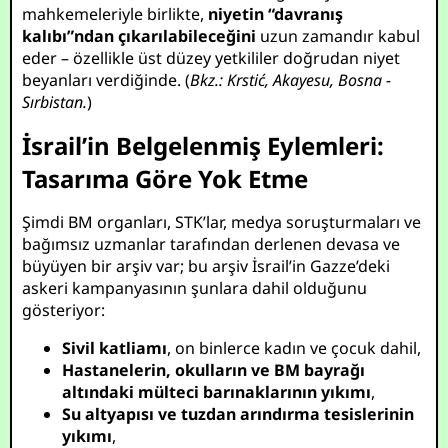
mahkemeleriyle birlikte,
niyetin “davranış
kalıbı”ndan çıkarılabileceğini
uzun zamandır kabul
eder – özellikle üst düzey yetkililer doğrudan niyet
beyanları verdiğinde. (
Bkz.: Krstić, Akayesu, Bosna -
Sırbistan.
)
İsrail’in Belgelenmiş Eylemleri:
Tasarıma Göre Yok Etme
Şimdi BM organları, STK’lar, medya soruşturmaları ve
bağımsız uzmanlar tarafından derlenen devasa ve
büyüyen bir arşiv var; bu arşiv İsrail’in Gazze’deki
askeri kampanyasının şunlara dahil olduğunu
gösteriyor:
Sivil katliamı
, on binlerce kadın ve çocuk dahil,
Hastanelerin, okulların ve BM bayrağı
altındaki mülteci barınaklarının yıkımı
,
Su altyapısı ve tuzdan arındırma tesislerinin
yıkımı
,