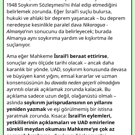
1948 Soykırım Sözleşmesi’ni ihlal edip etmediğini
belirlemek zorunda. Eğer İsrail’i suçlu bulursa,
hukuki ve ahlaki bir deprem yaşanacak – bu deprem
neredeyse kesinlikle paralel dava
Nikaragua -
Almanya
’nın sonucunu da belirleyecek; burada
Almanya aynı soykırıma yardım ve kışkırtma ile
suçlanıyor.
Ama eğer Mahkeme
İsrail’i beraat ettirirse
,
sonuçlar aynı ölçüde tarihi olacak – ancak daha
karanlık bir yönde. UAD, soykırım konusunda devasa
ve büyüyen kanıt yığını, emsal kararlar ve uzman
konsensüsünün
bu davada neden geçerli olmadığını
ayrıntılı olarak açıklamak zorunda kalacak. Bu
açıklama sadece uzun değil, olağanüstü olmalı –
aslında
soykırım jurisprudansının on yıllarını
yeniden yazmak
ve eşi görülmemiş bir istisna
yaratmak zorunda. Kısaca:
İsrail’in eylemleri,
yetkililerinin açıklamaları ve UAD emirlerine
sürekli meydan okuması Mahkeme’ye çok az