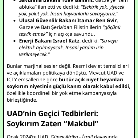
Savunma Bakanı Yoav Gallant
, Gazze’ye “tam
abluka” ilan etti ve dedi ki:
“Elektrik yok, yiyecek
yok, yakıt yok. İnsan hayvanlarla savaşıyoruz.”
Ulusal Güvenlik Bakanı Itamar Ben Gvir
,
Gazze ve Batı Şeria’dan Filistinlilerin
“göçünü
teşvik etmek”
için açıkça savundu.
Enerji Bakanı Israel Katz
, dedi ki:
“Su veya
elektrik açılmayacak. İnsani yardım izin
verilmeyecek.”
Bunlar marjinal sesler değil. Resmi devlet temsilcileri
ve açıklamaları politikaya dönüştü. Mevcut UAD ve
ICTY emsallerine göre
bu tür açık niyet beyanları
soykırım niyetinin güçlü kanıtı olarak kabul edildi
,
özellikle koordineli bir yok etme kampanyasıyla
birleştiğinde.
UAD’nin Geçici Tedbirleri:
Soykırım Zaten “Makbul”
Ocak 2024’te UAD,
Güney Afrika - İsrail
davasında