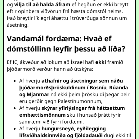
og
vilja til að halda áfram
ef hegðun er ekki breytt
eftir opinbera viðvörun frá hæsta dómstól heims.
Það breytir líklegri áhættu í trúverðuga sönnun um
ásetning.
Vandamál fordæma: Hvað ef
dómstóllinn leyfir þessu að líða?
Ef ICJ ákveður að lokum að Ísrael hafi
ekki
framið
þjóðarmorð verður hann að útskýra:
Af hverju
athafnir og ásetningur sem náðu
þjóðarmorðsþröskuldinum í Bosníu, Rúanda
og Mjanmar
ná ekki þeim þröskuldi þegar þeir
eru gerðir gegn Palestínumönnum,
Af hverju
skýrar yfirlýsingar frá háttsettum
embættismönnum
skuli hunsað þrátt fyrir
samræmi við fyrri fordæmi,
Af hverju
hungursneyð, eyðilegging
lífsviðhaldsinnviða og fjöldadauði
dugi ekki til