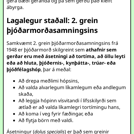
gera bæði geranda og þá sem gerðu það kleift
ábyrga.
Lagalegur staðall: 2. grein
þjóðarmorðasamningsins
Samkvæmt 2. grein þjóðarmorðasamningsins frá
1948 er þjóðarmorð skilgreint sem
athafnir sem
gerðar eru með ásetningi að tortíma, að öllu leyti
eða að hluta, þjóðernis-, kynþátta-, trúar- eða
þjóðfélagshóp
, þar á meðal:
Að drepa meðlimi hópsins,
Að valda alvarlegum líkamlegum eða andlegum
skaða,
Að leggja hópinn vísvitandi í lífsskilyrði sem
ætlað er að valda líkamlegri tortímingu hans,
Að koma í veg fyrir fæðingar, eða
Að flytja börn með valdi.
Ásetningur (
dolus specialis
) er það sem greinir