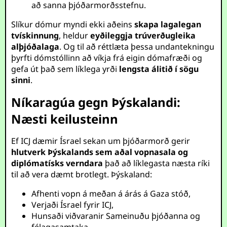
að sanna þjóðarmorðsstefnu.
Slíkur dómur myndi ekki aðeins
skapa lagalegan
tvískinnung
, heldur
eyðileggja trúverðugleika
alþjóðalaga
. Og til að réttlæta þessa undantekningu
þyrfti dómstóllinn að víkja frá eigin dómafræði og
gefa út það sem líklega yrði
lengsta álitið í sögu
sinni
.
Níkaragúa gegn Þýskalandi:
Næsti keilusteinn
Ef ICJ dæmir Ísrael sekan um þjóðarmorð gerir
hlutverk Þýskalands sem aðal vopnasala og
diplómatísks verndara
það að líklegasta næsta ríki
til að vera dæmt brotlegt. Þýskaland:
Afhenti vopn á meðan á árás á Gaza stóð,
Verjaði Ísrael fyrir ICJ,
Hunsaði viðvaranir Sameinuðu þjóðanna og