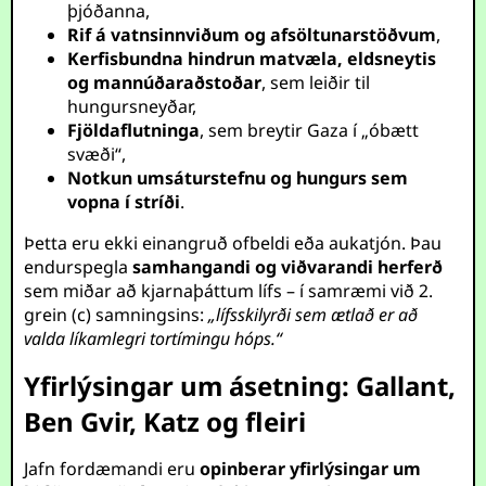
þjóðanna,
Rif á vatnsinnviðum og afsöltunarstöðvum
,
Kerfisbundna hindrun matvæla, eldsneytis
og mannúðaraðstoðar
, sem leiðir til
hungursneyðar,
Fjöldaflutninga
, sem breytir Gaza í „óbætt
svæði“,
Notkun umsáturstefnu og hungurs sem
vopna í stríði
.
Þetta eru ekki einangruð ofbeldi eða aukatjón. Þau
endurspegla
samhangandi og viðvarandi herferð
sem miðar að kjarnaþáttum lífs – í samræmi við 2.
grein (c) samningsins:
„lífsskilyrði sem ætlað er að
valda líkamlegri tortímingu hóps.“
Yfirlýsingar um ásetning: Gallant,
Ben Gvir, Katz og fleiri
Jafn fordæmandi eru
opinberar yfirlýsingar um