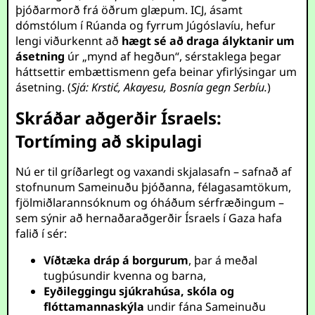
þjóðarmorð frá öðrum glæpum. ICJ, ásamt
dómstólum í Rúanda og fyrrum Júgóslavíu, hefur
lengi viðurkennt að
hægt sé að draga ályktanir um
ásetning
úr „mynd af hegðun“, sérstaklega þegar
háttsettir embættismenn gefa beinar yfirlýsingar um
ásetning. (
Sjá: Krstić, Akayesu, Bosnía gegn Serbíu.
)
Skráðar aðgerðir Ísraels:
Tortíming að skipulagi
Nú er til gríðarlegt og vaxandi skjalasafn – safnað af
stofnunum Sameinuðu þjóðanna, félagasamtökum,
fjölmiðlarannsóknum og óháðum sérfræðingum –
sem sýnir að hernaðaraðgerðir Ísraels í Gaza hafa
falið í sér:
Víðtæka dráp á borgurum
, þar á meðal
tugþúsundir kvenna og barna,
Eyðileggingu sjúkrahúsa, skóla og
flóttamannaskýla
undir fána Sameinuðu