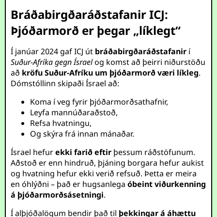
Bráðabirgðaráðstafanir ICJ:
Þjóðarmorð er þegar „líklegt“
Í janúar 2024 gaf ICJ út
bráðabirgðaráðstafanir
í
Suður-Afríka gegn Ísrael
og komst að þeirri niðurstöðu
að
kröfu Suður-Afríku um þjóðarmorð væri líkleg
.
Dómstóllinn skipaði Ísrael að:
Koma í veg fyrir þjóðarmorðsathafnir,
Leyfa mannúðaraðstoð,
Refsa hvatningu,
Og skýra frá innan mánaðar.
Ísrael hefur
ekki farið eftir
þessum ráðstöfunum.
Aðstoð er enn hindruð, þjáning borgara hefur aukist
og hvatning hefur ekki verið refsuð. Þetta er meira
en óhlýðni – það er hugsanlega
óbeint viðurkenning
á þjóðarmorðsásetningi
.
Í alþjóðalögum bendir það til
þekkingar á áhættu