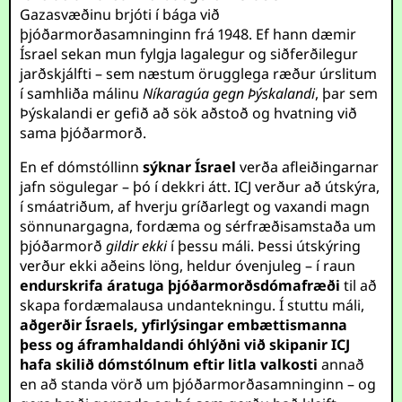
Gazasvæðinu brjóti í bága við
þjóðarmorðasamninginn frá 1948. Ef hann dæmir
Ísrael sekan mun fylgja lagalegur og siðferðilegur
jarðskjálfti – sem næstum örugglega ræður úrslitum
í samhliða málinu
Níkaragúa gegn Þýskalandi
, þar sem
Þýskalandi er gefið að sök aðstoð og hvatning við
sama þjóðarmorð.
En ef dómstóllinn
sýknar Ísrael
verða afleiðingarnar
jafn sögulegar – þó í dekkri átt. ICJ verður að útskýra,
í smáatriðum, af hverju gríðarlegt og vaxandi magn
sönnunargagna, fordæma og sérfræðisamstaða um
þjóðarmorð
gildir ekki
í þessu máli. Þessi útskýring
verður ekki aðeins löng, heldur óvenjuleg – í raun
endurskrifa áratuga þjóðarmorðsdómafræði
til að
skapa fordæmalausa undantekningu. Í stuttu máli,
aðgerðir Ísraels, yfirlýsingar embættismanna
þess og áframhaldandi óhlýðni við skipanir ICJ
hafa skilið dómstólnum eftir litla valkosti
annað
en að standa vörð um þjóðarmorðasamninginn – og