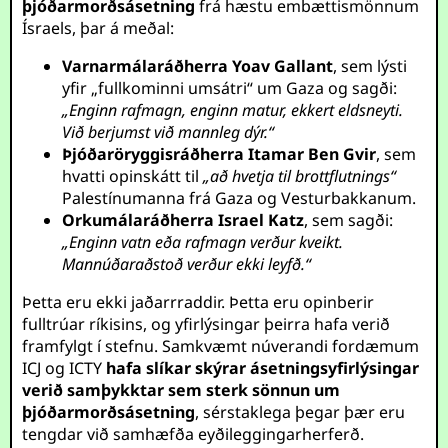
þjóðarmorðsásetning
frá hæstu embættismönnum
Ísraels, þar á meðal:
Varnarmálaráðherra Yoav Gallant
, sem lýsti
yfir „fullkominni umsátri“ um Gaza og sagði:
„Enginn rafmagn, enginn matur, ekkert eldsneyti.
Við berjumst við mannleg dýr.“
Þjóðaröryggisráðherra Itamar Ben Gvir
, sem
hvatti opinskátt til
„að hvetja til brottflutnings“
Palestínumanna frá Gaza og Vesturbakkanum.
Orkumálaráðherra Israel Katz
, sem sagði:
„Enginn vatn eða rafmagn verður kveikt.
Mannúðaraðstoð verður ekki leyfð.“
Þetta eru ekki jaðarrraddir. Þetta eru opinberir
fulltrúar ríkisins, og yfirlýsingar þeirra hafa verið
framfylgt í stefnu. Samkvæmt núverandi fordæmum
ICJ og ICTY
hafa slíkar skýrar ásetningsyfirlýsingar
verið samþykktar sem sterk sönnun um
þjóðarmorðsásetning
, sérstaklega þegar þær eru
tengdar við samhæfða eyðileggingarherferð.