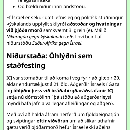
félagasamtaka,
Og bældi niður innri andstöðu.
Ef Ísrael er sekur gæti efnisleg og pólitísk stuðningur
Þýskalands uppfyllt skilyrði
aðstoðar og hvatningar
við þjóðarmorð
samkvæmt 3. grein (e). Málið
Níkaragúa gegn Þýskalandi
ræðst því beint af
niðurstöðu
Suður-Afríka gegn Ísrael
.
Niðurstaða: Óhlýðni sem
staðfesting
ICJ var stofnaður til að koma í veg fyrir að glæpir 20.
aldar endurtækjust á 21. öld. Aðgerðir Ísraels í Gaza
og
óhlýðni þess við bráðabirgðaráðstafanir ICJ
setja nú dómstólinn í þá stöðu að aðgerðarleysi
myndi hafa jafn alvarlegar afleiðingar og aðgerð.
Með því að halda áfram herferð um fjöldaeignatjón
og sviptingar
eftir viðvörun
um að slíkar athafnir
gætu verið þjóðarmorð hefur Ísrael ekki aðeins