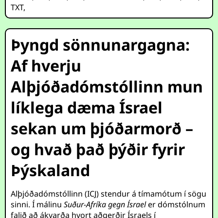
TXT
,
Þyngd sönnunargagna:
Af hverju
Alþjóðadómstóllinn mun
líklega dæma Ísrael
sekan um þjóðarmorð –
og hvað það þýðir fyrir
Þýskaland
Alþjóðadómstóllinn (ICJ) stendur á tímamótum í sögu
sinni. Í málinu
Suður-Afríka gegn Ísrael
er dómstólnum
falið að ákvarða hvort aðgerðir Ísraels í