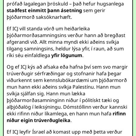
prófað lagalegan þröskuld – það hefur hugsanlega
staðfest einmitt þann ásetning
sem gerir
þjóðarmorð saksóknarhæft.
Ef ICJ vill standa vörð um heiðarleika
þjóðarmorðasamningsins verður hann að bregðast
afgerandi við. Allt minna myndi ekki aðeins svíkja
tilgang samningsins, heldur lýsa yfir, í raun, að sum
ríki séu einfaldlega
yfir lögunum
.
Og ef ICJ kýs að afsaka eða hafna því sem svo margir
trúverðugir sérfræðingar og stofnanir hafa þegar
viðurkennt sem kennslubókardæmi um þjóðarmorð
mun hann ekki aðeins svíkja Palestínu. Hann mun
svíkja sjálfan sig. Hann mun lækka
þjóðarmorðasamninginn niður í pólitískt tæki og
alþjóðalög í leiksýningu. Dómstóllinn verður kannski
ekki rifinn niður líkamlega, en hann mun hafa
rifinn
niður eigin trúverðugleika
.
Ef ICJ leyfir Ísrael að komast upp með þetta verður