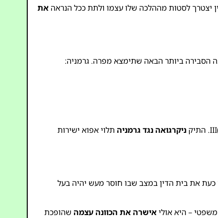
דין יצטרך לסטות מההלכה שלו עצמו ולתת ככל הנראה
את
ה הסבירה ביותר הבאה שתימצא מפרה. גרמניה:
ניקרגואה נגד גרמניה
תלוי אפוא ישירות
מלהתרחש במאה ה-21. פעולות ישראל בעזה ואי ציותה לצווי ה-ICJ הזמניים מציבים כעת את בית הדין במצב שבו חוסר מעש יהיה בעל
שפטי – היא אולי
אישרה את הכוונה עצמה
שהופכת