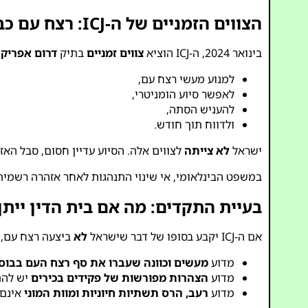
הצווים הזמניים של ה-ICJ: רצח עם כבר “סביר”
בינואר 2024, ה-ICJ הוציא
צווים זמניים
בתיק
דרום אפריקה
למנוע מעשי רצח עם,
לאפשר סיוע הומניטרי,
להעניש הסתה,
ולדווח תוך חודש.
ישראל
לא צייתה
לצווים אלה. הסיוע עדיין חסום, סבל הא
במשפט הבינלאומי, אי שינוי התנהגות לאחר אזהרה רשמית
בעיית התקדים: מה אם בית הדין ייתן
אם ה-ICJ יקבע בסופו של דבר שישראל
לא
ביצעה רצח עם, 
מדוע
מעשים וכוונה שעברו את סף רצח העם בבוסנ
מדוע
הצהרות מפורשות של פקידים בכירים
יש להת
מדוע
רעב, הרס תשתיות חיוניות ומוות המוני
אינם 