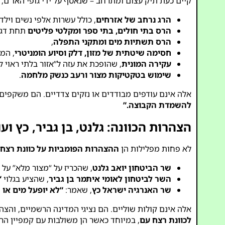
קיים כעת תיק עצום ומתרחב – שנאסף על ידי גופי האו”ם
הרג נרחב של אזרחים
, כולל עשרות אלפי נשים וילד
הרס בתי חולים, בתי ספר ומקלטי פליטים
תחת דגל
הרס תשתיות מים ומתקני התפלה
,
חסימה שיטתית של מזון, דלק וסיוע הומניטרי
, המ
עקירה המונית
, שהופכת את עזה ל”אזור בלתי ראוי ל
שימוש בטקטיקות מצור ורעב כנשק מלחמה
.
אלה אינם עודפים מבודדים או נזקים צדדיים. הם משקפים
להשמדת הקבוצה.”
הצהרות הכוונה: גלנט, בן גביר, כץ ועו
לא פחות מפלילות הן
ההצהרות הפומביות על כוונת רצח
שר הביטחון יואב גלנט
, שהכריז על “מצור מלא” על 
השר לביטחון לאומי איתמר בן גביר
, שהציע בגלוי
“
שר האנרגיה ישראל כץ
, שאמר:
“לא יופעל מים או 
אלה אינם קולות שוליים. הם נציגי המדינה הרשמיים, והצהרותיהם יושמו
לכוונת רצח עם
, במיוחד כאשר הן משולבות עם קמפיין הר