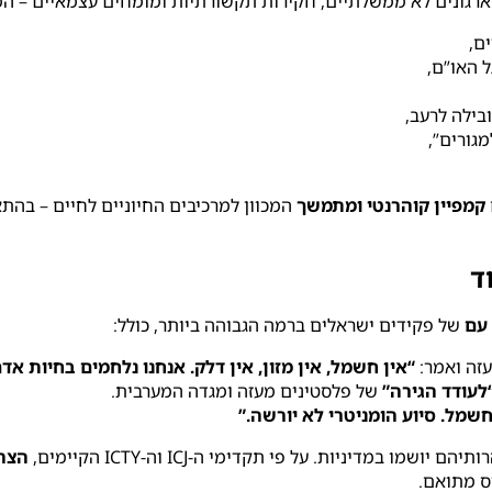
, ארגונים לא ממשלתיים, חקירות תקשורתיות ומומחים עצמאיים – ה
ים,
 האו”ם,
ובילה לרעב,
מגורים”,
קמפיין קוהרנטי ומתמשך
המכוון למרכיבים החיוניים לחיים – בהתאם לסעיף I(c
ד
 עם
של פקידים ישראלים ברמה הגבוהה ביותר, כולל:
עזה ואמר:
“אין חשמל, אין מזון, אין דלק. אנחנו נלחמים בחיות אדם
לעודד הגירה”
של פלסטינים מעזה ומגדה המערבית.
חשמל. סיוע הומניטרי לא יורשה.”
 במדיניות. על פי תקדימי ה-ICJ וה-ICTY הקיימים,
הצהר
ס מתואם.