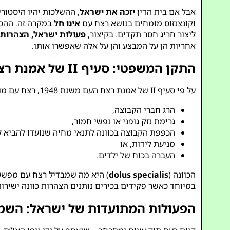
אבל אם בית הדין
יזכה את ישראל
וקונצנזוס מומחים בנושא רצח עם
אינו חל
במקרה זה. ההסב
ליצור חריג חסר תקדים. בקיצור,
פעולות ישראל, הצהרות פקידיה והתע
אחריות הן על המבצע והן על אלה שאפשרו אותו.
התקן המשפטי: סעיף II של אמנת רצח העם
על פי סעיף II של אמנת רצח העם משנת 1948, רצח עם מוגדר כ
הרג חברי הקבוצה,
גרימת נזק גופני או נפשי חמור,
הכפפת הקבוצה בכוונה לתנאי מחיה שנועדו להביא 
מניעת לידות, או
העברה בכוח של ילדים.
הכוונה (
dolus specialis
) היא מה שמבדיל רצח עם מפשעים אחרים. ה-ICJ, יחד עם בתי הדין ברואנדה וב
במיוחד כאשר פקידים בכירים נותנים הצהרות כוונה ישירות.
הפעולות המתועדות של ישראל: השמד