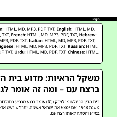
Login
n
:
HTML
,
MD
,
MP3
,
PDF
,
TXT
,
English
:
HTML
,
MD
,
F
,
TXT
,
French
:
HTML
,
MD
,
MP3
,
PDF
,
TXT
,
Hebrew
:
MP3
,
PDF
,
TXT
,
Italian
:
HTML
,
MD
,
MP3
,
PDF
,
TXT
,
uguese
:
HTML
,
MD
,
MP3
,
PDF
,
TXT
,
Russian
:
HTML
,
DF
,
TXT
,
Urdu
:
HTML
,
MD
,
PDF
,
TXT
,
Chinese
:
HTML
,
משקל הראיות: מדוע בית ה
ברצח עם – ומה זה אומר לג
בית הדין הבינלאומי לצדק (ICJ) עומד ברגע מכריע בתולדותיו. בתיק
משנת 1948. אם ימצא את ישראל אשמה, יתרחש רעש אדמה משפטי ומוסרי – רעש שכמעט בוודאות יקבע גם את תוצאת התיק המקביל
בסיוע והסתה לאותו רצח עם.