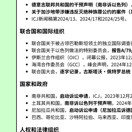
德意志联邦共和国的干预声明（南非诉以色列）
关于加沙地带涉嫌违反灭绝种族罪公约的案件（
ICJ新闻稿第2024/13、2024/17和2024/25号。
联合国和国际组织
联合国关于被占领巴勒斯坦领土的独立国际调查
联合国关于以色列做法的特别委员会，
报告A/79
伊斯兰合作组织（OIC），闭幕公报，2023年12
海湾合作委员会（GCC），峰会声明，2024年1
联合国大会，
逐字记录，古斯塔沃·佩特罗总统
国家和政府
南非共和国，
启动诉讼申请
，ICJ，2023年12月
土耳其共和国，
南非诉以色列干预声明
，2024
尼加拉瓜共和国，
启动诉讼申请（尼加拉瓜诉德
巴西、哥伦比亚、沙特阿拉伯、马来西亚、印度尼西
人权和法律组织