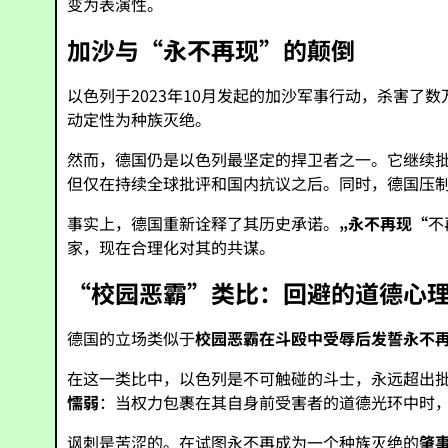
变为表演性。
加沙与“永不再现”的颠倒
以色列于2023年10月发起的加沙军事行动，杀害
动定性为种族灭绝。
然而，德国仍是以色列最坚定的捍卫者之一。它继续批
但仅在持续全球批评和国内抗议之后。同时，德国压
事实上，德国重新诠释了其历史承诺。
„永不再现“
不
家，现在合理化对其的共谋。
“校园恶霸”类比：回避的道德心
德国的立场类似于
校园恶霸在斗殴中受辱后发誓永不
在这一类比中，以色列是不可触碰的斗士，永远超出
懦弱
：当权力包裹在其自身前受害者的道德光环中时
讽刺是苦涩的。在试图永不再成为一个种族灭绝的
肇