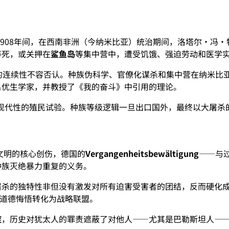
至1908年间，在西南非洲（今纳米比亚）统治期间，洛塔尔·冯
等死，或关押在
鲨鱼岛
等集中营中，遭受饥饿、强迫劳动和医学
的连续性不容否认。种族伪科学、官僚化谋杀和集中营在纳米比
名优生学家，并教授了《我的奋斗》中引用的理论。
现代性的殖民试验。种族等级逻辑一旦出口国外，最终以大屠杀
文明的核心创伤，德国的
Vergangenheitsbewältigung
——与
种族灭绝暴力重复的义务。
屠杀的独特性非但没有激发对所有迫害受害者的团结，反而硬化
道德悔悟转化为战略联盟。
症
，历史对犹太人的罪责遮蔽了对他人——尤其是巴勒斯坦人—