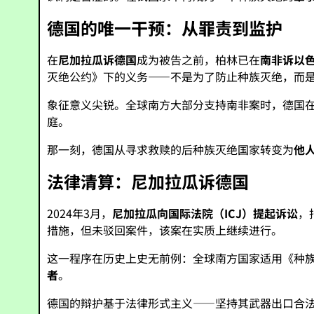
德国的唯一干预：从罪责到监护
在
尼加拉瓜诉德国
成为被告之前，柏林已在
南非诉以
灭绝公约》下的义务——不是为了防止种族灭绝，而
象征意义尖锐。全球南方大部分支持南非案时，德国
庭。
那一刻，德国从寻求救赎的后种族灭绝国家转变为
他
法律清算：尼加拉瓜诉德国
2024年3月，
尼加拉瓜向国际法院（ICJ）提起诉讼
，
措施，但未驳回案件，该案在实质上继续进行。
这一程序在历史上史无前例：全球南方国家适用《种
者
。
德国的辩护基于法律形式主义——坚持其武器出口合