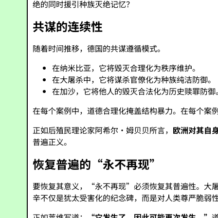
绝的同时援引种族灭绝记忆？
共谋的连续性
随着时间推移，德国的共谋遵循模式。
在纳米比亚，它将毁灭合理化为秩序维护。
在大屠杀中，它将谋杀官僚化为种族纯洁防御。
在加沙，它将他人的毁灭合法化为历史赎罪防御
在每个案例中，道德合理化掩盖结构暴力。在每个案
正如后殖民理论家阿希尔·姆贝贝所言，
欧洲对其自
普遍正义。
恢复普遍的“永不再现”
要恢复其意义，“永不再现”必须恢复其普遍性。大
辛不仅是犹太受害化的纪念碑，而是对人类尊严脆弱
正如莱维写道：
“它发生了，因此可能再次发生。”