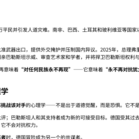
了数万平民并引发人道灾难。南非、巴西、土耳其和玻利维亚等国
准武器出口，提供外交掩护并压制国内异议。2025年，总理弗
制亲巴勒斯坦示威、审查艺术家和学者，并将捍卫巴勒斯坦权利
再意味着
“对任何民族永不再现”
——它意味着
“永不再对抗犹
理学
再挑战该对手
的心理学——不是出于道德觉醒，而是恐惧。它不
批评；巴勒斯坦人和其支持者成为新的可接受目标。德国受其过
，它不会对抗权力。
事者
时，德国冒险成为另一个的共谋者。