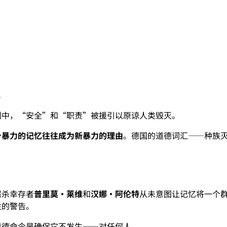
。
例中，“安全”和“职责”被援引以原谅人类毁灭。
身暴力的记忆往往成为新暴力的理由
。德国的道德词汇——种族
屠杀幸存者
普里莫·莱维
和
汉娜·阿伦特
从未意图让记忆将一个
性的警告。
道德命令是确保它不发生——对任何人。