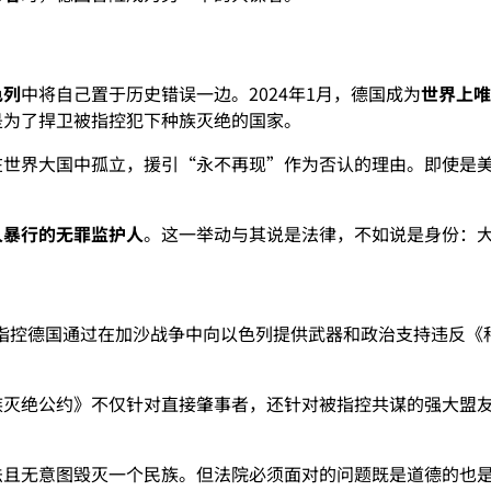
色列
中将自己置于历史错误一边。2024年1月，德国成为
世界上
是为了捍卫被指控犯下种族灭绝的国家。
在世界大国中孤立，援引“永不再现”作为否认的理由。即使是
人暴行的无罪监护人
。这一举动与其说是法律，不如说是身份：
指控德国通过在加沙战争中向以色列提供武器和政治支持违反《种族
族灭绝公约》不仅针对直接肇事者，还针对被指控共谋的强大盟
法且无意图毁灭一个民族。但法院必须面对的问题既是道德的也