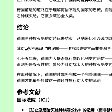
德国前进的道路在于理解悔悟不是对国家的忠诚，而
忍种族灭绝，它就会威胁全人类。
结论
德国与种族灭绝的对峙远未结束。从纳米比亚沙漠到
其对
„永不再现“
的误解——作为忠诚誓言而非普遍禁
七十五年来，德国为大屠杀暴行向以色列支付赔偿—
讽刺将是毁灭性的：曾经为针对犹太人的种族灭绝支
在那种情况下，德国的赎罪将完成一个完整圆圈——
德国才能最终打破这一循环并履行对人类的承诺。
参考文献
国际法院（ICJ）
《防止及惩治灭绝种族罪公约》的适用（南非诉