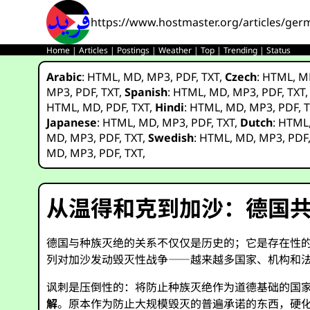
https://www.hostmaster.org/articles/ger
Home
|
Articles
|
Postings
|
Weather
|
Top
|
Trending
|
Status
Arabic
:
HTML
,
MD
,
MP3
,
PDF
,
TXT
,
Czech
:
HTML
,
M
MP3
,
PDF
,
TXT
,
Spanish
:
HTML
,
MD
,
MP3
,
PDF
,
TXT
HTML
,
MD
,
PDF
,
TXT
,
Hindi
:
HTML
,
MD
,
MP3
,
PDF
,
T
Japanese
:
HTML
,
MD
,
MP3
,
PDF
,
TXT
,
Dutch
:
HTML
MD
,
MP3
,
PDF
,
TXT
,
Swedish
:
HTML
,
MD
,
MP3
,
PDF
MD
,
MP3
,
PDF
,
TXT
,
从温得和克到加沙：德国共谋
德国与种族灭绝的关系不仅仅是历史的；它是存在性
列对加沙发动毁灭性战争——越来越多国家、机构和
讽刺是压倒性的：将防止种族灭绝作为道德基础的国
解
。原本作为防止大规模毁灭的普遍承诺的东西，硬