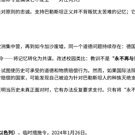
是对原则的忠诚。支持巴勒斯坦正义并不背叛犹太苦难的记忆；
欧洲集中营，再到如今加沙废墟，同一个道德问题持续存在：德
令——将记忆转化为共谋。改述校园类比：教训不是
“永不再与
—试图使历史可承受的道德和物质赔偿行为。然而，如果国际法
付赔偿的国家，可能发现自己被迫为针对巴勒斯坦人的种族灭绝
证明当历史未真正面对时，它有办法反复要求支付。只有将“永
以色列）
，临时措施令，2024年1月26日。