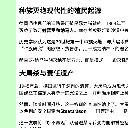
种族灭绝现代性的殖民起源
德国通往现代的道路是用殖民暴力铺就的。1904年
灭绝了数万
赫雷罗和纳马人
。幸存者被驱赶到沙漠中
历史学家认为这是
20世纪第一个种族灭绝
，与大屠杀
“种族研究”的欧根·费舍尔，后来成为纳粹下的著
赫雷罗-纳马种族灭绝不是异常，而是模式——毁灭性
大屠杀与责任遗产
1945年后，德国进行了深刻的清算。大屠杀成为现代
国建立在锚定人类尊严的宪法之上，并明确承担防止
然而，随着时间推移，这一教训的普遍性缩小了。大
以色列的安全锚定为
Staatsräson
——国家理由——将
这一发展将“永不再现”从普遍禁令转变为
国家神经