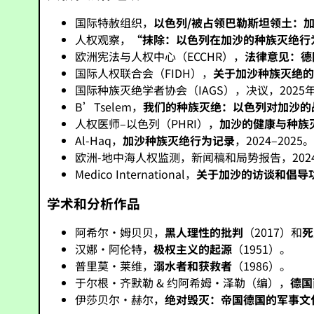
国际特赦组织，
以色列/被占领巴勒斯坦领土：
人权观察，
“抹除：以色列在加沙的种族灭绝行
欧洲宪法与人权中心（ECCHR），
法律意见：德
国际人权联合会（FIDH），
关于加沙种族灭绝
国际种族灭绝学者协会（IAGS），决议，2025年
B’Tselem，
我们的种族灭绝：以色列对加沙的战争
人权医师–以色列（PHRI），
加沙的健康与种族
Al-Haq，
加沙种族灭绝行为记录
，2024–2025
欧洲-地中海人权监测，新闻稿和局势报告，2024–
Medico International，
关于加沙的访谈和倡导
学术和分析作品
阿希尔·姆贝贝，
黑人理性的批判
（2017）和
死
汉娜·阿伦特，
极权主义的起源
（1951）。
普里莫·莱维，
溺水者和获救者
（1986）。
于尔根·齐默勒 & 约阿希姆·泽勒（编），
德国
伊莎贝尔·赫尔，
绝对毁灭：帝国德国的军事文