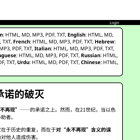
Login
n
:
HTML
,
MD
,
MP3
,
PDF
,
TXT
,
English
:
HTML
,
MD
,
F
,
TXT
,
French
:
HTML
,
MD
,
MP3
,
PDF
,
TXT
,
Hebrew
:
MP3
,
PDF
,
TXT
,
Italian
:
HTML
,
MD
,
MP3
,
PDF
,
TXT
,
uguese
:
HTML
,
MD
,
MP3
,
PDF
,
TXT
,
Russian
:
HTML
,
DF
,
TXT
,
Urdu
:
HTML
,
MD
,
PDF
,
TXT
,
Chinese
:
HTML
,
”承诺的破灭
永不再现”
——的承诺之上。然而，在21世纪，当以色
协助者。
仅在于历史的重复，而在于
对“永不再现”含义的误
助对他人造成伤害。