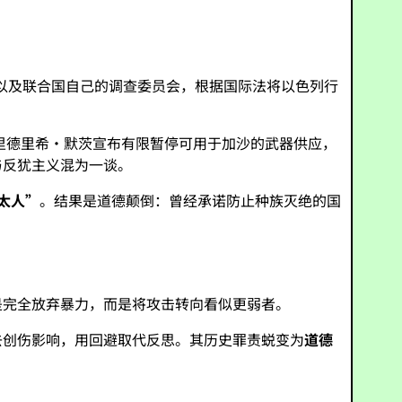
家以及联合国自己的调查委员会，根据国际法将以色列行
里德里希·默茨宣布有限暂停可用于加沙的武器供应，
与反犹主义混为一谈。
太人”
。结果是道德颠倒：曾经承诺防止种族灭绝的国
是完全放弃暴力，而是将攻击转向看似更弱者。
去创伤影响，用回避取代反思。其历史罪责蜕变为
道德