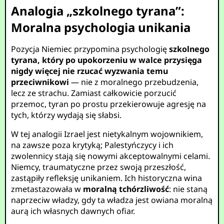
Analogia „szkolnego tyrana”:
Moralna psychologia unikania
Pozycja Niemiec przypomina psychologię
szkolnego
tyrana, który po upokorzeniu w walce przysięga
nigdy więcej nie rzucać wyzwania temu
przeciwnikowi
— nie z moralnego przebudzenia,
lecz ze strachu. Zamiast całkowicie porzucić
przemoc, tyran po prostu przekierowuje agresję na
tych, którzy wydają się słabsi.
W tej analogii Izrael jest nietykalnym wojownikiem,
na zawsze poza krytyką; Palestyńczycy i ich
zwolennicy stają się nowymi akceptowalnymi celami.
Niemcy, traumatyczne przez swoją przeszłość,
zastąpiły refleksję unikaniem. Ich historyczna wina
zmetastazowała w
moralną tchórzliwość
: nie staną
naprzeciw władzy, gdy ta władza jest owiana moralną
aurą ich własnych dawnych ofiar.