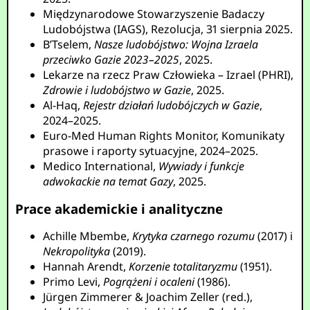
Międzynarodowe Stowarzyszenie Badaczy
Ludobójstwa (IAGS), Rezolucja, 31 sierpnia 2025.
B’Tselem,
Nasze ludobójstwo: Wojna Izraela
przeciwko Gazie 2023–2025
, 2025.
Lekarze na rzecz Praw Człowieka – Izrael (PHRI),
Zdrowie i ludobójstwo w Gazie
, 2025.
Al-Haq,
Rejestr działań ludobójczych w Gazie
,
2024–2025.
Euro-Med Human Rights Monitor, Komunikaty
prasowe i raporty sytuacyjne, 2024–2025.
Medico International,
Wywiady i funkcje
adwokackie na temat Gazy
, 2025.
Prace akademickie i analityczne
Achille Mbembe,
Krytyka czarnego rozumu
(2017) i
Nekropolityka
(2019).
Hannah Arendt,
Korzenie totalitaryzmu
(1951).
Primo Levi,
Pogrążeni i ocaleni
(1986).
Jürgen Zimmerer & Joachim Zeller (red.),