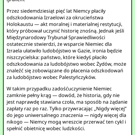
Przez siedemdziesiąt pięć lat Niemcy płaciły
odszkodowania Izraelowi za okrucieństwa
Holokaustu — akt moralnej i materialnej restytucji,
który próbował uczynić historię znośną. Jednak jeśli
Międzynarodowy Trybunał Sprawiedliwości
ostatecznie stwierdzi, że wsparcie Niemiec dla
Izraela ułatwiło ludobójstwo w Gazie, ironia będzie
niszczycielska: państwo, które kiedyś płaciło
odszkodowania za ludobójstwo wobec Żydów, może
znaleźć się zobowiązane do płacenia odszkodowań
za ludobójstwo wobec Palestyńczyków.
W takim przypadku zadośćuczynienie Niemiec
zamknie pełny krąg — dowód, że historia, gdy nie
jest naprawdę stawiana czoła, ma sposób na żądanie
zapłaty raz po raz. Tylko przywracając „Nigdy więcej”
do jego uniwersalnego znaczenia — nigdy więcej dla
nikogo — Niemcy mogą wreszcie przerwać ten cykl i
spełnić obietnicę wobec ludzkości.