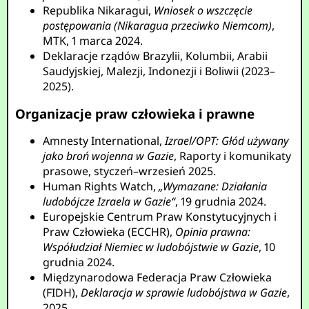
Republika Nikaragui,
Wniosek o wszczęcie
postępowania (Nikaragua przeciwko Niemcom)
,
MTK, 1 marca 2024.
Deklaracje rządów Brazylii, Kolumbii, Arabii
Saudyjskiej, Malezji, Indonezji i Boliwii (2023–
2025).
Organizacje praw człowieka i prawne
Amnesty International,
Izrael/OPT: Głód używany
jako broń wojenna w Gazie
, Raporty i komunikaty
prasowe, styczeń–wrzesień 2025.
Human Rights Watch,
„Wymazane: Działania
ludobójcze Izraela w Gazie“
, 19 grudnia 2024.
Europejskie Centrum Praw Konstytucyjnych i
Praw Człowieka (ECCHR),
Opinia prawna:
Współudział Niemiec w ludobójstwie w Gazie
, 10
grudnia 2024.
Międzynarodowa Federacja Praw Człowieka
(FIDH),
Deklaracja w sprawie ludobójstwa w Gazie
,
2025.