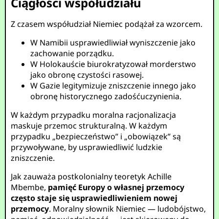
Ciągłości współudziału
Z czasem współudział Niemiec podążał za wzorcem.
W Namibii usprawiedliwiał wyniszczenie jako
zachowanie porządku.
W Holokauście biurokratyzował morderstwo
jako obronę czystości rasowej.
W Gazie legitymizuje zniszczenie innego jako
obronę historycznego zadośćuczynienia.
W każdym przypadku moralna racjonalizacja
maskuje przemoc strukturalną. W każdym
przypadku „bezpieczeństwo” i „obowiązek” są
przywoływane, by usprawiedliwić ludzkie
zniszczenie.
Jak zauważa postkolonialny teoretyk Achille
Mbembe,
pamięć Europy o własnej przemocy
często staje się usprawiedliwieniem nowej
przemocy
. Moralny słownik Niemiec — ludobójstwo,