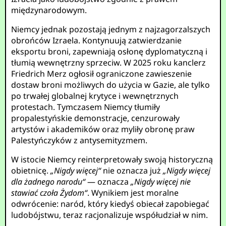
międzynarodowym.
Niemcy jednak pozostają jednym z najzagorzalszych
obrońców Izraela. Kontynuują zatwierdzanie
eksportu broni, zapewniają osłonę dyplomatyczną i
tłumią wewnętrzny sprzeciw. W 2025 roku kanclerz
Friedrich Merz ogłosił ograniczone zawieszenie
dostaw broni możliwych do użycia w Gazie, ale tylko
po trwałej globalnej krytyce i wewnętrznych
protestach. Tymczasem Niemcy tłumiły
propalestyńskie demonstracje, cenzurowały
artystów i akademików oraz myliły obronę praw
Palestyńczyków z antysemityzmem.
W istocie Niemcy reinterpretowały swoją historyczną
obietnicę.
„Nigdy więcej“
nie oznacza już
„Nigdy więcej
dla żadnego narodu“
— oznacza
„Nigdy więcej nie
stawiać czoła Żydom“
. Wynikiem jest moralne
odwrócenie: naród, który kiedyś obiecał zapobiegać
ludobójstwu, teraz racjonalizuje współudział w nim.