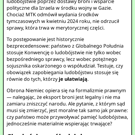
ludobójstwie poprzez dostawy broni i wsparcie
polityczne dla Izraela w środku wojny w Gazie.
Chociaż MTK odmówił wydania środków
tymczasowych w kwietniu 2024 roku, nie odrzucił
sprawy, która trwa w merytorycznej części.
To postępowanie jest historycznie
bezprecedensowe: państwo z Globalnego Południa
stosuje Konwencję o ludobójstwie nie tylko wobec
bezpośredniego sprawcy, lecz wobec potężnego
sojusznika oskarżonego o współudział. Testuje, czy
obowiązek zapobiegania ludobójstwu stosuje się
równie do tych, którzy
je ułatwiają
.
Obrona Niemiec opiera się na formalizmie prawnym
— nalegając, że eksport broni jest legalny i nie ma
zamiaru zniszczyć narodu. Ale pytanie, z którym sąd
musi się zmierzyć, jest moralne tak samo jak prawne:
czy państwo może przywoływać pamięć ludobójstwa,
jednocześnie materialnie wspierając trwające?