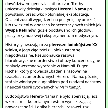
dowództwem generała Lothara von Trothy
unicestwiły dziesiątki tysięcy
Herero i Nama
po
powstaniu przeciwko kolonialnej eksploatacji.
Ocaleni zostali wypędzeni na pustynię, by umrzeć,
lub uwięzieni w obozach koncentracyjnych takich jak
Wyspa Rekinów
, gdzie poddawano ich głodowi,
pracy przymusowej i eksperymentom medycznym.
Historycy uważają to za
pierwsze ludobójstwo XX
wieku
, a jego ciągłości z Holokaustem są
niepodważalne. Pseudonauka rasowa,
biurokratyczne morderstwo i obozy koncentracyjne
znalazły wczesne wyrażenie w Namibii. Eugen
Fischer, który prowadził „badania rasowe” na
czaszkach zamordowanych Herero i Nama, później
stał się wiodącym eugenikiem pod rządami nazistów
i nauczał teorii cytowanych w
Mein Kampf
.
Ludobójstwo Herero-Nama nie było aberracją, lecz
wzorcem — kolonialnym testem wyniszczającej
nowoczesności. Logika hierarchii rasowej, raz