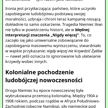
Ironia jest przytłaczająca: państwo, które uczyniło
zapobieganie ludobójstwu podstawą swojej
moralności, uzbraja i chroni teraz kampanię niosącą
dokładnie to samo oskarżenie. Tragedia Niemiec tkwi
nie tylko w powtórzeniu historii, ale w
błędnej
interpretacji znaczenia „Nigdy więcej“
. To, co
zaczęło się jako uniwersalne zobowiązanie do
zapobiegania masowemu wyniszczeniu, stwardniało
w wąskie przykazanie:
nigdy więcej nie krzywdzić Żydów
— nawet jeśli oznacza to ignorowanie lub ułatwianie
krzywdy wobec innych.
Kolonialne pochodzenie
ludobójczej nowoczesności
Droga Niemiec ku epoce nowoczesnej była
wybrukowana przemocą kolonialną. Między 1904 a
1908 rokiem, podczas rządów w Afryce Południowo-
Zachodniej (obecnie Namibia), siły niemieckie pod