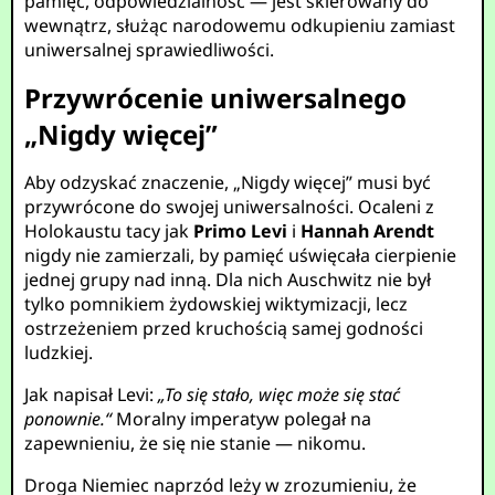
pamięć, odpowiedzialność — jest skierowany do
wewnątrz, służąc narodowemu odkupieniu zamiast
uniwersalnej sprawiedliwości.
Przywrócenie uniwersalnego
„Nigdy więcej”
Aby odzyskać znaczenie, „Nigdy więcej” musi być
przywrócone do swojej uniwersalności. Ocaleni z
Holokaustu tacy jak
Primo Levi
i
Hannah Arendt
nigdy nie zamierzali, by pamięć uświęcała cierpienie
jednej grupy nad inną. Dla nich Auschwitz nie był
tylko pomnikiem żydowskiej wiktymizacji, lecz
ostrzeżeniem przed kruchością samej godności
ludzkiej.
Jak napisał Levi:
„To się stało, więc może się stać
ponownie.“
Moralny imperatyw polegał na
zapewnieniu, że się nie stanie — nikomu.
Droga Niemiec naprzód leży w zrozumieniu, że