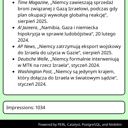
Time Magazine
, „Niemcy zawieszają sprzedaż
broni związanej z Gazą Izraelowi, podczas gdy
plan okupacji wywołuje globalną reakcję“,
sierpień 2025.
Al Jazeera
, „Namibia, Gaza i niemiecka
hipokryzja w sprawie ludobójstwa“, 20 lutego
2024.
AP News
, „Niemcy zatrzymują eksport wojskowy
do Izraela do użycia w Gazie“, sierpień 2025.
Deutsche Welle
, „Niemcy formalnie interweniują
w MTK na rzecz Izraela“, styczeń 2024.
Washington Post
, „Niemcy są jedynym krajem,
który dołącza do Izraela w światowym sądzie“,
styczeń 2024.
Impressions: 1034
Powered by
PERL
,
Catalyst
,
PostgreSQL
, and
Ninkilim