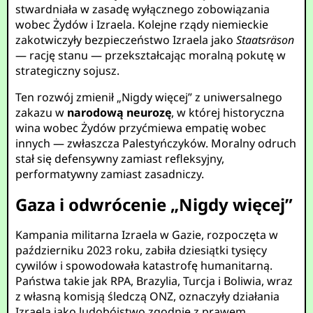
stwardniała w zasadę wyłącznego zobowiązania
wobec Żydów i Izraela. Kolejne rządy niemieckie
zakotwiczyły bezpieczeństwo Izraela jako
Staatsräson
— rację stanu — przekształcając moralną pokutę w
strategiczny sojusz.
Ten rozwój zmienił „Nigdy więcej” z uniwersalnego
zakazu w
narodową neurozę
, w której historyczna
wina wobec Żydów przyćmiewa empatię wobec
innych — zwłaszcza Palestyńczyków. Moralny odruch
stał się defensywny zamiast refleksyjny,
performatywny zamiast zasadniczy.
Gaza i odwrócenie „Nigdy więcej”
Kampania militarna Izraela w Gazie, rozpoczęta w
październiku 2023 roku, zabiła dziesiątki tysięcy
cywilów i spowodowała katastrofę humanitarną.
Państwa takie jak RPA, Brazylia, Turcja i Boliwia, wraz
z własną komisją śledczą ONZ, oznaczyły działania
Izraela jako ludobójstwo zgodnie z prawem