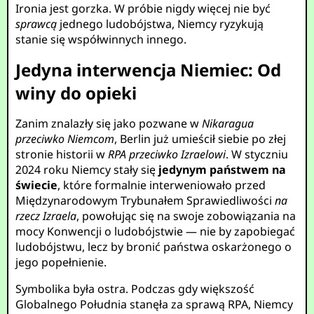
Ironia jest gorzka. W próbie nigdy więcej nie być
sprawcą
jednego ludobójstwa, Niemcy ryzykują
stanie się współwinnych innego.
Jedyna interwencja Niemiec: Od
winy do opieki
Zanim znalazły się jako pozwane w
Nikaragua
przeciwko Niemcom
, Berlin już umieścił siebie po złej
stronie historii w
RPA przeciwko Izraelowi
. W styczniu
2024 roku Niemcy stały się
jedynym państwem na
świecie
, które formalnie interweniowało przed
Międzynarodowym Trybunałem Sprawiedliwości
na
rzecz Izraela
, powołując się na swoje zobowiązania na
mocy Konwencji o ludobójstwie — nie by zapobiegać
ludobójstwu, lecz by bronić państwa oskarżonego o
jego popełnienie.
Symbolika była ostra. Podczas gdy większość
Globalnego Południa stanęła za sprawą RPA, Niemcy