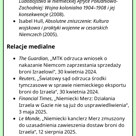
Ludobójstwo w niemieckiej Afryce Południowo-
Zachodniej: Wojna kolonialna 1904–1908 i jej
konsekwencje
(2008).
Isabel Hull,
Absolutne zniszczenie: Kultura
wojskowa i praktyki wojenne w cesarskich
Niemczech
(2005).
Relacje medialne
The Guardian
, „MTK odrzuca wniosek o
nakazanie Niemcom zaprzestania sprzedaży
broni Izraelowi“, 30 kwietnia 2024.
Reuters
, „Światowy sąd odrzuca środki
tymczasowe w sprawie niemieckiego eksportu
broni do Izraela“, 30 kwietnia 2024.
Financial Times
, „Niemiecki Merz: Działania
Izraela w Gazie nie są już do usprawiedliwienia“,
3 maja 2025.
Le Monde
, „Niemiecki kanclerz Merz zmuszony
do uzasadnienia zawieszenia dostaw broni do
Izraela“, 12 sierpnia 2025.