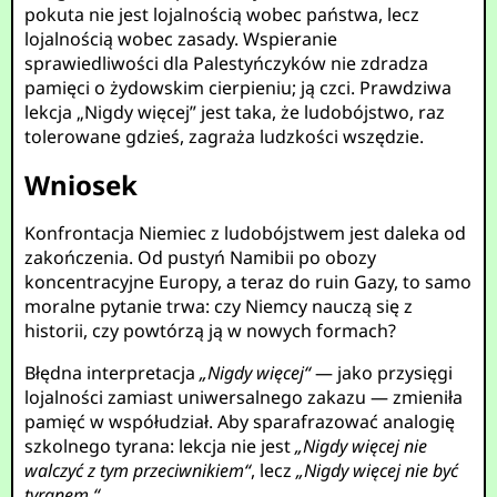
pokuta nie jest lojalnością wobec państwa, lecz
lojalnością wobec zasady. Wspieranie
sprawiedliwości dla Palestyńczyków nie zdradza
pamięci o żydowskim cierpieniu; ją czci. Prawdziwa
lekcja „Nigdy więcej” jest taka, że ludobójstwo, raz
tolerowane gdzieś, zagraża ludzkości wszędzie.
Wniosek
Konfrontacja Niemiec z ludobójstwem jest daleka od
zakończenia. Od pustyń Namibii po obozy
koncentracyjne Europy, a teraz do ruin Gazy, to samo
moralne pytanie trwa: czy Niemcy nauczą się z
historii, czy powtórzą ją w nowych formach?
Błędna interpretacja
„Nigdy więcej“
— jako przysięgi
lojalności zamiast uniwersalnego zakazu — zmieniła
pamięć w współudział. Aby sparafrazować analogię
szkolnego tyrana: lekcja nie jest
„Nigdy więcej nie
walczyć z tym przeciwnikiem“
, lecz
„Nigdy więcej nie być
tyranem.“