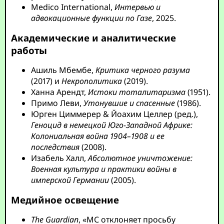
Medico International,
Интервью и
адвокационные функции по Газе
, 2025.
Академические и аналитические
работы
Ашиль Мбембе,
Критика черного разума
(2017) и
Некрополитика
(2019).
Ханна Арендт,
Истоки тоталитаризма
(1951).
Примо Леви,
Утонувшие и спасенные
(1986).
Юрген Циммерер & Йоахим Целлер (ред.),
Геноцид в немецкой Юго-Западной Африке:
Колониальная война 1904–1908 и ее
последствия
(2008).
Изабель Халл,
Абсолютное уничтожение:
Военная культура и практики войны в
имперской Германии
(2005).
Медийное освещение
The Guardian
, «МС отклоняет просьбу