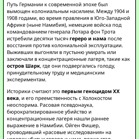
Путь Германии к современной эпохе был
вымощен колониальным насилием. Между 1904 и
1908 годами, во время правления в Юго-Западной
Африке (ныне Намибия), немецкие войска под
командованием генерала Лотара фон Трота
истребили десятки тысяч
гереро и нама
после
восстания против колониальной эксплуатации.
Выживших выгоняли в пустыню умирать или
заключали в концентрационные лагеря, такие как
остров Шарк
, где они подвергались голоду,
принудительному труду и медицинским
экспериментам.
Историки считают это
первым геноцидом XX
века
, и его преемственность с Холокостом
неоспорима. Расовая псевдонаука,
бюрократизированное убийство и
концентрационные лагеря нашли раннее
выражение в Намибии. Ойген Фишер,
проводивший «расовые исследования» на