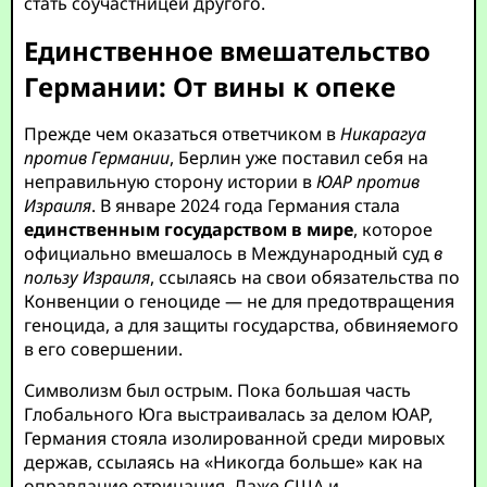
стать соучастницей другого.
Единственное вмешательство
Германии: От вины к опеке
Прежде чем оказаться ответчиком в
Никарагуа
против Германии
, Берлин уже поставил себя на
неправильную сторону истории в
ЮАР против
Израиля
. В январе 2024 года Германия стала
единственным государством в мире
, которое
официально вмешалось в Международный суд
в
пользу Израиля
, ссылаясь на свои обязательства по
Конвенции о геноциде — не для предотвращения
геноцида, а для защиты государства, обвиняемого
в его совершении.
Символизм был острым. Пока большая часть
Глобального Юга выстраивалась за делом ЮАР,
Германия стояла изолированной среди мировых
держав, ссылаясь на «Никогда больше» как на
оправдание отрицания. Даже США и