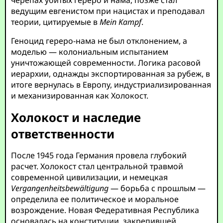
черепах убитых гереро и нама, позже стал
ведущим евгенистом при нацистах и преподавал
теории, цитируемые в
Mein Kampf
.
Геноцид гереро-нама не был отклонением, а
моделью — колониальным испытанием
уничтожающей современности. Логика расовой
иерархии, однажды экспортированная за рубеж, в
итоге вернулась в Европу, индустриализированная
и механизированная как Холокост.
Холокост и наследие
ответственности
После 1945 года Германия провела глубокий
расчет. Холокост стал центральной травмой
современной цивилизации, и немецкая
Vergangenheitsbewältigung
— борьба с прошлым —
определила ее политическое и моральное
возрождение. Новая Федеративная Республика
основалась на конституции, закрепившей