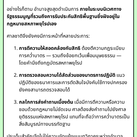
อย่างไรก็ตาม อำนาจสูงสุดดำเนินการ
ภายในระบบนิเวศทาง
รัฐธรรมนูญที่รวมถึงการรับประกันสิทธิพื้นฐานซึ่งฝังอยู่ใน
กฎหมายสหภาพยุโรปเอง
ศาลชาติจึงยังคงมีภาระหน้าที่หลายประการ:
การตีความให้สอดคล้องกับสิทธิ
ต้องตีความกฎระเบียบ
การคว่ำบาตร — รวมถึงข้อยกเว้นเพื่อมนุษยธรรม —
โดยคำนึงถึงกฎบัตรสหภาพยุโรป
การตรวจสอบความได้สัดส่วนของมาตรการปฏิบัติ
แนว
ปฏิบัติของธนาคารและการตัดสินใจบังคับใช้ทางปกครอง
ยังคงสามารถตรวจสอบได้
กลไกการส่งคำถามเบื้องต้น
เมื่อมีการตีความหรือความ
ชอบด้วยกฎหมายไม่ชัดเจน ศาลต้องส่งคำถามไปยังศาล
ยุติธรรมแห่งสหภาพยุโรป แทนที่จะถือว่าการคว่ำบาตรเป็น
สิ่งสัมบูรณ์ทางบรรทัดฐาน
ประเด็นสำคัญจึงไม่ใช่ความขัดแย้งแบบทวิภาคระหว่างอำนาจ