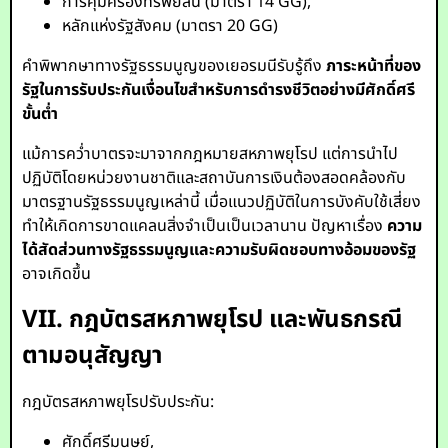
การคุ้มครองทรัพย์สิน (มาตรา 14 GG),
หลักแห่งรัฐสังคม (มาตรา 20 GG)
คำพิพากษาทางรัฐธรรมนูญของเยอรมนีรับรู้ถึง
ภาระหน้าที่ของ
รัฐในการรับประกันเงื่อนไขสำหรับการดำรงชีวิตอย่างมีศักดิ์ศรี
ขั้นต่ำ
แม้การคว่ำบาตรจะมาจากกฎหมายสหภาพยุโรป แต่การนำไป
ปฏิบัติโดยหน่วยงานชาติและสถาบันการเงินต้องสอดคล้องกับ
มาตรฐานรัฐธรรมนูญเหล่านี้ เมื่อแนวปฏิบัติในการบังคับใช้เสี่ยง
ทำให้เกิดการขาดแคลนสิ่งจำเป็นเป็นเวลานาน ปัญหาเรื่อง
ความ
ได้สัดส่วนทางรัฐธรรมนูญและความรับผิดชอบทางอ้อมของรัฐ
อาจเกิดขึ้น
VII. กฎบัตรสหภาพยุโรป และพันธกรณี
ตามอนุสัญญา
กฎบัตรสหภาพยุโรปรับประกัน:
ศักดิ์ศรีมนุษย์,