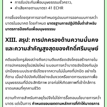
การรับประกันเพื่อมนุษยธรรมชั่วคราว,
ค่าเสียหายตามมาตรา 41 ECHR
การชี้แจงโดยตุลาการอาจกำหนดรูปแบบการออกแบบการคว่ำ
บาตรในอนาคต โดยกำหนด
มาตรฐานการปฏิบัติขั้นต่ำสำหรับ
มาตรการป้องกันเพื่อมนุษยธรรม
XIII. สรุป: การปกครองด้านความมั่นคง
และความสำคัญสูงสุดของศักดิ์ศรีมนุษย์
คดีของโดกรูส่องสว่างถึงความตึงเครียดเชิงโครงสร้างภายใน
การปกครองยุโรปสมัยใหม่ ระบอบการคว่ำบาตรเชิงป้องกันมุ่ง
ปกป้องระบบประชาธิปไตยจากความไม่มั่นคงที่ปกปิด อย่างไร
ก็ตาม เมื่อนำไปบังคับใช้อย่างเข้มงวดหรือขาดการบรรเทาเพื่อ
มนุษยธรรมที่มีประสิทธิภาพ อาจก่อให้เกิดสภาพที่เข้าใกล้การ
ขาดแคลนที่คุกคามชีวิต
ความท้าทายสำหรับศาลยุโรปจึงไม่ใช่การรื้อถอนนโยบายการคว่ำ
บาตร แต่เป็นการ
กำหนดขอบเขตตามหลักการที่ทำให้มาตรการ