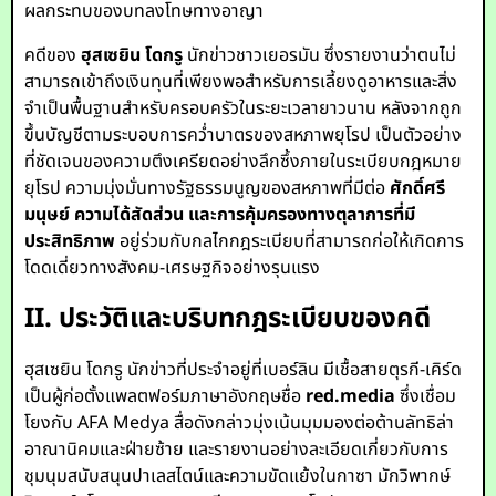
ผลกระทบของบทลงโทษทางอาญา
คดีของ
ฮุสเซยิน โดกรู
นักข่าวชาวเยอรมัน ซึ่งรายงานว่าตนไม่
สามารถเข้าถึงเงินทุนที่เพียงพอสำหรับการเลี้ยงดูอาหารและสิ่ง
จำเป็นพื้นฐานสำหรับครอบครัวในระยะเวลายาวนาน หลังจากถูก
ขึ้นบัญชีตามระบอบการคว่ำบาตรของสหภาพยุโรป เป็นตัวอย่าง
ที่ชัดเจนของความตึงเครียดอย่างลึกซึ้งภายในระเบียบกฎหมาย
ยุโรป ความมุ่งมั่นทางรัฐธรรมนูญของสหภาพที่มีต่อ
ศักดิ์ศรี
มนุษย์ ความได้สัดส่วน และการคุ้มครองทางตุลาการที่มี
ประสิทธิภาพ
อยู่ร่วมกับกลไกกฎระเบียบที่สามารถก่อให้เกิดการ
โดดเดี่ยวทางสังคม-เศรษฐกิจอย่างรุนแรง
II. ประวัติและบริบทกฎระเบียบของคดี
ฮุสเซยิน โดกรู นักข่าวที่ประจำอยู่ที่เบอร์ลิน มีเชื้อสายตุรกี-เคิร์ด
เป็นผู้ก่อตั้งแพลตฟอร์มภาษาอังกฤษชื่อ
red.media
ซึ่งเชื่อม
โยงกับ AFA Medya สื่อดังกล่าวมุ่งเน้นมุมมองต่อต้านลัทธิล่า
อาณานิคมและฝ่ายซ้าย และรายงานอย่างละเอียดเกี่ยวกับการ
ชุมนุมสนับสนุนปาเลสไตน์และความขัดแย้งในกาซา มักวิพากษ์