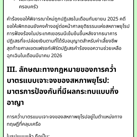
ครอบครัว
คำร้องขอให้พิจารณาใหม่ถูกปฏิเสธในเดือนกันยายน 2025 คดี
ขอให้เพิกถอนยังคงค้างอยู่ต่อหน้าศาลยุติธรรมแห่งสหภาพยุโรป
การฟ้องร้องในประเทศเยอรมนีเข้มข้นขึ้นหลังจากธนาคาร
ปฏิเสธที่จะปล่อยเงินตามที่ได้รับอนุญาตสำหรับค่าเลี้ยงชีพ
สุดท้ายศาลเขตแฟรงก์เฟิร์ตปฏิเสธคำร้องขอความช่วยเหลือ
ฉุกเฉินในเดือนมีนาคม 2026
III. ลักษณะทางกฎหมายของการคว่ำ
บาตรแบบเจาะจงของสหภาพยุโรป:
มาตรการป้องกันที่มีผลกระทบแบบกึ่ง
อาญา
การคว่ำบาตรแบบเจาะจงของสหภาพยุโรปอยู่ในตำแหน่งทาง
ทฤษฎีที่คลุมเครือ
ในรูปแบบแล้ว ถือเป็น: