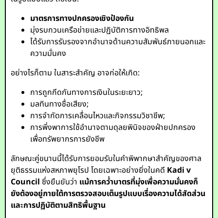
มาตรการทางปกครองเชิงป้องกัน
มุ่งรบกวนเครือข่ายและปฏิบัติการทางอิทธิพล
ได้รับการรับรองจากอำนาจด้านความสัมพันธ์ภายนอกและ
ความมั่นคง
อย่างไรก็ตาม ในสาระสำคัญ อาจก่อให้เกิด:
การถูกกีดกันทางการเงินในระยะยาว;
มลทินทางชื่อเสียง;
การจำกัดการเคลื่อนไหวและกิจกรรมวิชาชีพ;
การพึ่งพาการใช้อำนาจตามดุลยพินิจของฝ่ายปกครอง
เพื่อทรัพยากรการยังชีพ
ลักษณะคู่ขนานนี้ได้รับการยอมรับในคำพิพากษาสำคัญของศาล
ยุติธรรมแห่งสหภาพยุโรป โดยเฉพาะอย่างยิ่งในคดี
Kadi v
Council
ซึ่งยืนยันว่า
แม้การคว่ำบาตรที่มุ่งเพื่อความมั่นคงก็
ยังต้องอยู่ภายใต้การตรวจสอบเต็มรูปแบบเรื่องความได้สัดส่วน
และการปฏิบัติตามสิทธิพื้นฐาน