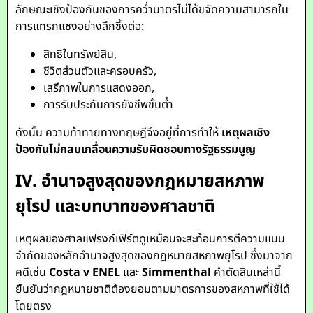
ลักษณะเชิงป้องกันของการคว่ำบาตรไม่ได้ขจัดความสามารถใน
การแทรกแซงอย่างลึกซึ้งต่อ:
สิทธิในทรัพย์สิน,
ชีวิตส่วนตัวและครอบครัว,
เสรีภาพในการแสดงออก,
การรับประกันการยังชีพขั้นต่ำ
ดังนั้น ความท้าทายทางทฤษฎีจึงอยู่ที่การทำให้
เหตุผลเชิง
ป้องกันไม่กลบเกลื่อนความรับผิดชอบทางรัฐธรรมนูญ
IV. อำนาจสูงสุดของกฎหมายสหภาพ
ยุโรป และบทบาทของศาลชาติ
เหตุผลของศาลแฟรงก์เฟิร์ตดูเหมือนจะสะท้อนการตีความแบบ
จำกัดของหลักอำนาจสูงสุดของกฎหมายสหภาพยุโรป ซึ่งมาจาก
คดีเช่น
Costa v ENEL
และ
Simmenthal
คำตัดสินเหล่านี้
ยืนยันว่ากฎหมายชาติต้องยอมตามมาตรการของสหภาพที่ใช้ได้
โดยตรง