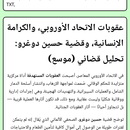
TXT
,
عقوبات الاتحاد الأوروبي، والكرامة
الإنسانية، وقضية حسين دوغرو:
تحليل قضائي (موسع)
في الاتحاد الأوروبي المعاصر، أصبحت
العقوبات المستهدفة
أداة مركزية
متزايدة للحكم الوقائي. صُممت لمواجهة الإرهاب، وانتشار أسلحة الدمار
الشامل، والعمليات السيبرانية، والتهديدات الهجينة، وهي إجراءات إدارية
ووقائية شكليًا وليست عقابية. ومع ذلك، قد تكون آثارها العملية قريبة —
بل تتجاوز أحيانًا — آثار العقوبات الجنائية.
توضح قضية
حسين دوغرو
، الصحفي الألماني الذي يُقال إنه لم يتمكن
لفترات طويلة من الوصول إلى أموال كافية لتأمين الطعام والاحتياجات