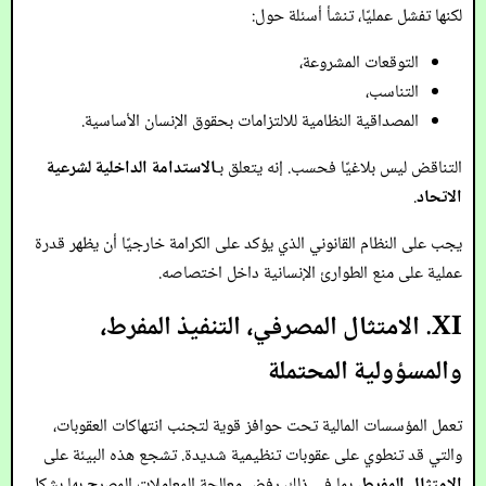
لكنها تفشل عمليًا، تنشأ أسئلة حول:
التوقعات المشروعة،
التناسب،
المصداقية النظامية للالتزامات بحقوق الإنسان الأساسية.
التناقض ليس بلاغيًا فحسب. إنه يتعلق بـ
الاستدامة الداخلية لشرعية
الاتحاد
.
يجب على النظام القانوني الذي يؤكد على الكرامة خارجيًا أن يظهر قدرة
عملية على منع الطوارئ الإنسانية داخل اختصاصه.
XI. الامتثال المصرفي، التنفيذ المفرط،
والمسؤولية المحتملة
تعمل المؤسسات المالية تحت حوافز قوية لتجنب انتهاكات العقوبات،
والتي قد تنطوي على عقوبات تنظيمية شديدة. تشجع هذه البيئة على
الامتثال المفرط
، بما في ذلك رفض معالجة المعاملات المصرح بها بشكل