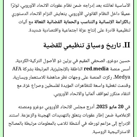
الأساسية لعائلته بعد إدراجه ضمن نظام عقوبات الاتحاد الأوروبي، توترًا
عميقًا داخل النظام القانوني الأوروبي. يتعايش التزام الاتحاد الدستوري
بـ
الكرامة الإنسانية والتناسب والحماية القضائية الفعالة
مع آليات
تنظيمية قادرة على إنتاج عزلة اجتماعية واقتصادية شديدة.
II. تاريخ وسياق تنظيمي للقضية
حسين دوغرو، الصحفي المقيم في برلين ذو الأصول التركية-الكردية،
أسس منصة
red.media
الناطقة بالإنجليزية، المرتبطة بشركة AFA
Medya. ركزت المنصة على وجهات نظر مناهضة للاستعمار ويسارية،
وقدمت تغطية واسعة للتظاهرات المؤيدة لفلسطين وصراع غزة، مع
انتقاد متكرر لمواقف ألمانيا والاتحاد الأوروبي.
في
20 مايو 2025
، أدرج مجلس الاتحاد الأوروبي دوغرو ومنصته
الإعلامية ضمن إطار عقوبات يتعلق بالتهديدات الهجينة والزعزعة. استند
الإدراج إلى مزاعم تورطه في أنشطة تلاعب بالمعلومات مرتبطة بالمصالح
الاستراتيجية الروسية.