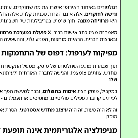
רגולטורים באיחוד האירופי אישרו את מה שחוקרים, עיתונ
וגישה לחוקרים
. אלה אינם הפרות טכניות קלות. אלה הח
היא
מרוויחה ממנה
, תוך שימוש בפריבילגיות של חשבונות
מאמר זה מציג כתב אישום ברור:
X פועלת כמערכת פרסום פוליטית לא מדווחת
ובארצות הברית. הראיות מוחצות, המניע גלוי, וההשפעה הי
מפיקוח לערפול: דפוס של התחמקות
תוך שבועות מרגע השתלטותו של מוסק, ממשל התקשורת ה
מחדש, צוותים צומצמו, והגישה לחברה האזרחית ולעיתונאי
שלו
.
במקביל, מוסק הציג
אימות בתשלום
, ובכך למעשה הפך את
לעיתים קרובות פעילים פוליטיים, מתסיסים או תעמלנים - 
זה לא היה טעות. זה היה
עיצוב מחדש אסטרטגי
: הסרת אמ
מוסק.
מניפולציה אלגוריתמית אינה תופעת ל