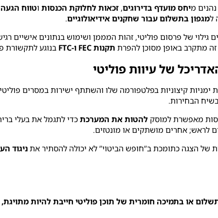
נהנים מ
יחס מועדף בדירוגים
,
זכאות לחלוקת הכנסות
ו
טווח הגעה 
 ל
מגפון בתשלום עבור שחקנים אידיאולוגיים
.
ם גילוי של פרסום פוליטי, זהות המממן ושימוש בנתונים אישיים רגי
 זה מתקרב באופן מסוכן להפרת
תקנות FEC ו-FTC
בנוגע לתקשורת פו
האדריכל של עיוות פוליטי
ות ימניות קיצוניות בפלטפורמה שלו והשתתף ישירות במסרים פוליטי
שיח הבחירות.
כנסות מאפשרת למוסק
להטות את המערכת
כדי לתגמל את בעלי ברית
ם לראש; אחרים מושתקים או מונטזים.
ת של הצגה כתומכת ב”חופש הביטוי” לא יכולה להסתיר את
ניגוד הענ
לום או בתמיכה חומרית של תוכן פוליטי חייבת להיות מתויגת, 