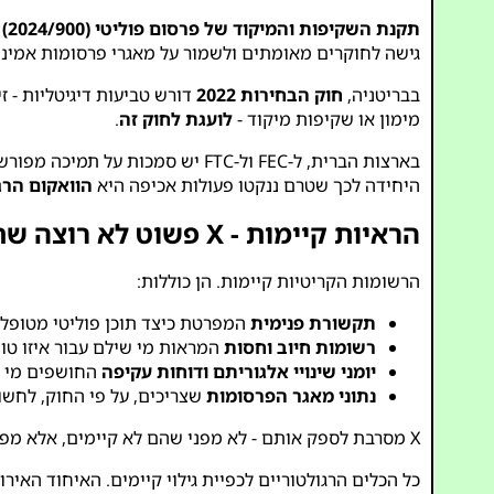
תקנת השקיפות והמיקוד של פרסום פוליטי (2024/900)
מ
גישה לחוקרים מאומתים ולשמור על מאגרי פרסומות אמינים. X התריסה נגד כללים אלה - ורגולטורים כבר פועלים לא
בבריטניה,
חוק הבחירות 2022
מימון או שקיפות מיקוד -
לועגת לחוק זה
.
בארצות הברית, ל-FEC ול-FTC יש סמכות על תמיכה מפורשת ושיווק מטעה.
היחידה לכך שטרם ננקטו פעולות אכיפה היא
הוואקום הרג
הראיות קיימות - X פשוט לא רוצה שתראה אותם
הרשומות הקריטיות קיימות. הן כוללות:
תקשורת פנימית
המפרטת כיצד תוכן פוליטי מטופל, 
רשומות חיוב וחסות
המראות מי שילם עבור איזו טוו
יומני שינויי אלגוריתם ודוחות עקיפה
החושפים מי מ
נתוני מאגר הפרסומות
שצריכים, על פי החוק, לחשו
X מסרבת לספק אותם - לא מפני שהם לא קיימים, אלא מפני שהם
כל הכלים הרגולטוריים לכפיית גילוי קיימים. האיחוד האי