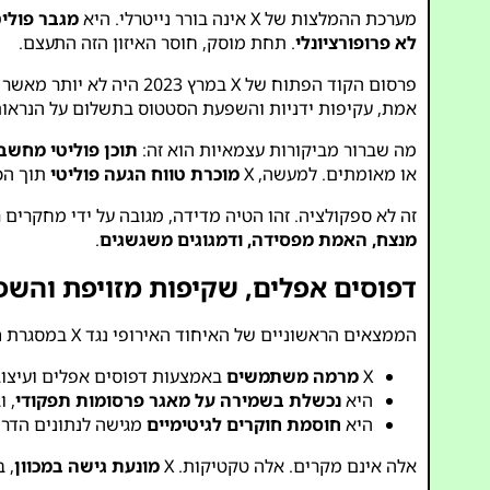
מערכת ההמלצות של X אינה בורר נייטרלי. היא
מגבר פוליט
לא פרופורציונלי
. תחת מוסק, חוסר האיזון הזה התעצם.
פרסום הקוד הפתוח של X במרץ 2023 היה לא יותר מאשר הסחת דעת. אמנם הוא חשף מסגרת בסיסית לדירוג ציוצות, אך הוא
אמת, עקיפות ידניות והשפעת הסטטוס בתשלום על הנראות.
מה שברור מביקורות עצמאיות הוא זה:
תוכן פוליטי מחשבו
או מאומתים. למעשה, X
מוכרת טווח הגעה פוליטי
תוך הכ
זה לא ספקולציה. זהו הטיה מדידה, מגובה על ידי מחקרים 
מנצח, האמת מפסידה, ודמגוגים משגשגים
.
דפוסים אפלים, שקיפות מזויפת והש
הממצאים הראשוניים של האיחוד האירופי נגד X במסגרת
ח
X
מרמה משתמשים
באמצעות דפוסים אפלים ועיצו
היא
נכשלת בשמירה על מאגר פרסומות תפקודי
, 
היא
חוסמת חוקרים לגיטימיים
מגישה לנתונים הדרו
אלה אינם מקרים. אלה טקטיקות. X
מונעת גישה במכוון
, 