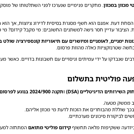
י מכוון במכוון
. מחקרים פנימיים שנערכו לפני השתלטותו של מוסק א
ה
 הציבור עדיין חסר גישה למשתנים החשובים: מי מקבל קידום? מי 
נות ימניים, לאומניים ומיושרים עם תיאוריות קונספירציה שולט 
חשה שטרנזקציות כאלה מהוות פרסום.
רבים שנבדקו על ידי עמיתים וניסויים עם חשבונות בדויים. כאשר מ
פעה פוליטית בתשלום
וק השירותים הדיגיטליים (DSA)
ו
תקנה 2024/900 בנוגע לפרסום פוליטי
ב ממשק מטעה.
ובכך שוללת מהבוחרים את הזכות לדעת מי מכוון אליהם.
שים לביקורת סיכונים מערכתיים.
ביודעה ששקיפות מלאה תחשוף
קידום פוליטי מתואם
המתחזה למעור