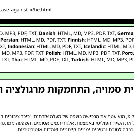
case_against_x/he.html
D
,
MP3
,
PDF
,
TXT
,
Danish
:
HTML
,
MD
,
MP3
,
PDF
,
TXT
,
Germa
,
Persian
:
HTML
,
MD
,
PDF
,
TXT
,
Finnish
:
HTML
,
MD
,
MP3
,
PD
XT
,
Indonesian
:
HTML
,
MD
,
PDF
,
TXT
,
Icelandic
:
HTML
,
MD
,
,
MD
,
MP3
,
PDF
,
TXT
,
Polish
:
HTML
,
MD
,
MP3
,
PDF
,
TXT
,
Port
,
TXT
,
Thai
:
HTML
,
MD
,
PDF
,
TXT
,
Turkish
:
HTML
,
MD
,
MP3
,
P
טית סמויה, התחמקות מרגולציה 
כאשר אילון מוסק רכש את טוויטר ב-2022 ושינה את שמה ל-X, הוא עטף את הרכישה בשפה של מעלה א
וותת באופן פעיל את השיח הפוליטי באמצעות אלגוריתמים אטומים, השפעה ממ
כבדה לטובת נרטיבים ימניים קיצוניים ואהדות אוטוריטריות.