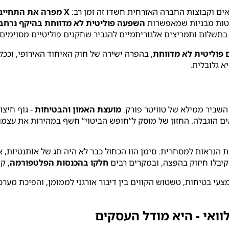
אים וקבוצות החברה האזרחית חשדו זה זמן רב:
X מפרה את התחייבו
לטות מבניות שמאפשרות
השפעה פוליטית לא מדווחת בהיקף נרחב
 בתשלום ותמריצים אלגוריתמיים להגביר שחקנים פוליטיים מסוימים
, בהפרה ישירה של חוק האיחוד האירופי, וככל
א גלובלית.
שביר ממילא של טוויטר פורק.
מועצת האמון והבטיחות
- גוף חיצו
ם הוגבלה. החזון של מוסק ל”חופש הביטוי” חשף במהירות את עצמו 
 הנראות למסחרית. סימן הוו הכחול כבר לא היה תג של אותנטיות, 
קיבלו חיזוק בהפצה, ובמקרים רבים
חלקו בהכנסות הפלטפורמה
, ק
צעי בטיחות, טשטוש הקווים בין דיבור אורגני לממומן, והפיכת מער
וואי - היא מודל העסקים