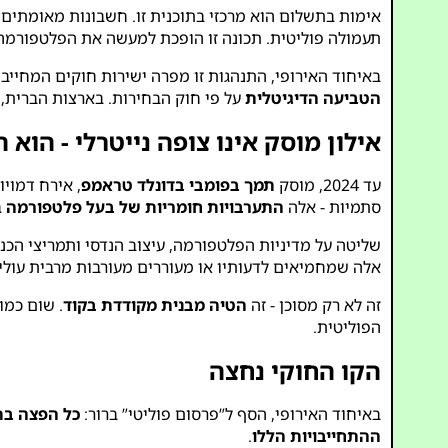
אימות בתשלום הוא מרכזי בתוכנית זו. חשבונות מאומתים 
תעמולה פוליטית. תכונה זו הופכת למעשה את הפלטפורמה
באיחוד האירופי, התנהגות זו מפרה ישירות חוקים המחייבי
הטביעה הדיגיטלית
על פי חוק הבחירות. בארצות הברית,
אילון מוסק אינו צופה נייטרלי - הוא 
עד 2024, מוסק
תמך בפומבי בדונלד טראמפ
, אירח דמוי
סתמיות - אלה
התערבויות חומריות של בעל פלטפורמה
ב
שליטה על מדיניות הפלטפורמה, עיצוב הנדסי ותמריצי ה
אלה שמחמיאים לדעותיו או מעוררים מעורבות מרבית עולי
זה לא רק מסוכן - זה
הטיה מבנית מקודדת בקוד
. שום כמו
הפוליטית.
הקו החוקי נחצה
באיחוד האירופי, הסף ל”פרסום פוליטי” ברור:
כל הפצה בתש
ההתחייבויות הללו
.