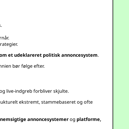
.
rnår.
rategier.
 som et udeklareret politisk annoncesystem
.
nnien bør følge efter.
 live-indgreb forbliver skjulte.
rukturelt ekstremt, stammebaseret og ofte
nnemsigtige annoncesystemer
og
platforme,