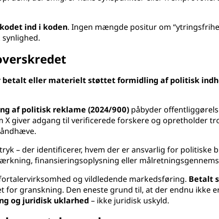
 kodet ind i koden
. Ingen mængde positur om “ytringsfri
k synlighed.
 overskredet
 betalt eller materielt støttet formidling af politisk in
g af politisk reklame (2024/900)
påbyder offentliggørels
X giver adgang til verificerede forskere og opretholder tr
 håndhæve.
ftryk – der identificerer, hvem der er ansvarlig for politis
ærkning, finansieringsoplysning eller målretningsgennems
g fortalervirksomhed og vildledende markedsføring.
Betalt 
et for granskning. Den eneste grund til, at der endnu ikke 
ng og juridisk uklarhed
– ikke juridisk uskyld.