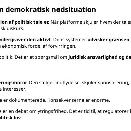
 en demokratisk nødsituation
n af politisk tale er.
Når platforme skjuler, hvem der tale
sk diskurs.
ndergraver den aktivt
. Dens systemer
udvisker grænsen m
g økonomisk fordel af forvirringen.
olitik. Det er et spørgsmål om
juridisk ansvarlighed og 
eringsmotor.
Den sælger indflydelse, skjuler sponsorering, 
 interesser.
erne er dokumenterede. Konsekvenserne er enorme.
er en debat om ytringsfrihed. Det er tid til, at regulatorer 
itisk lov
.