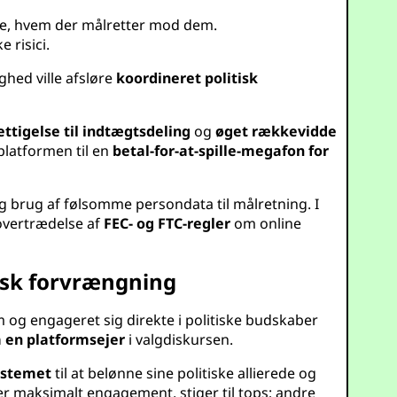
vide, hvem der målretter mod dem.
 risici.
ghed ville afsløre
koordineret politisk
ettigelse til indtægtsdeling
og
øget rækkevidde
platformen til en
betal-for-at-spille-megafon for
og brug af følsomme persondata til målretning. I
 overtrædelse af
FEC- og FTC-regler
om online
tisk forvrængning
m og engageret sig direkte i politiske budskaber
a en platformsejer
i valgdiskursen.
ystemet
til at belønne sine politiske allierede og
r maksimalt engagement, stiger til tops; andre