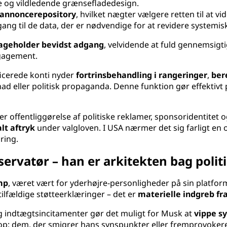
og vildledende grænsefladedesign.
t annoncerepository
, hvilket nægter vælgere retten til at 
gang til de data, der er nødvendige for at revidere systemiske
bageholder bevidst adgang
, velvidende at fuld gennemsigti
ngagement.
ificerede konti nyder
fortrinsbehandling i rangeringer
,
ber
ad eller politisk propaganda. Denne funktion gør effektivt 
r offentliggørelse af politiske reklamer, sponsoridentitet 
lt aftryk
under valgloven. I USA nærmer det sig farligt en
ring.
servatør – han er arkitekten bag poli
mp
, været vært for yderhøjre-personligheder på sin platfor
ilfældige støtteerklæringer – det er
materielle indgreb fr
og indtægtsincitamenter gør det muligt for Musk at
vippe s
oop: dem, der smigrer hans synspunkter eller fremprovokere