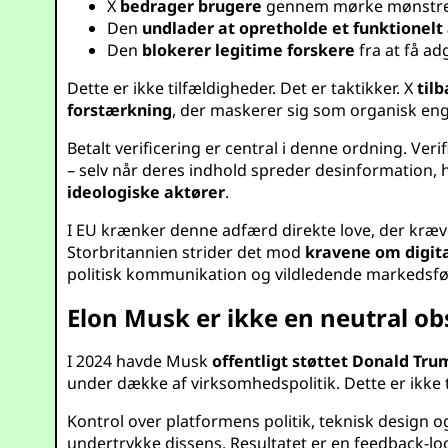
X
bedrager brugere
gennem mørke mønstre 
Den
undlader at opretholde et funktionel
Den
blokerer legitime forskere
fra at få ad
Dette er ikke tilfældigheder. Det er taktikker. X
til
forstærkning
, der maskerer sig som organisk e
Betalt verificering er central i denne ordning. Ver
– selv når deres indhold spreder desinformation, h
ideologiske aktører
.
I EU krænker denne adfærd direkte love, der kræve
Storbritannien strider det mod
kravene om digita
politisk kommunikation og vildledende markedsfø
Elon Musk er ikke en neutral ob
I 2024 havde Musk
offentligt støttet Donald Tru
under dække af virksomhedspolitik. Dette er ikke t
Kontrol over platformens politik, teknisk design 
undertrykke dissens. Resultatet er en feedback-l