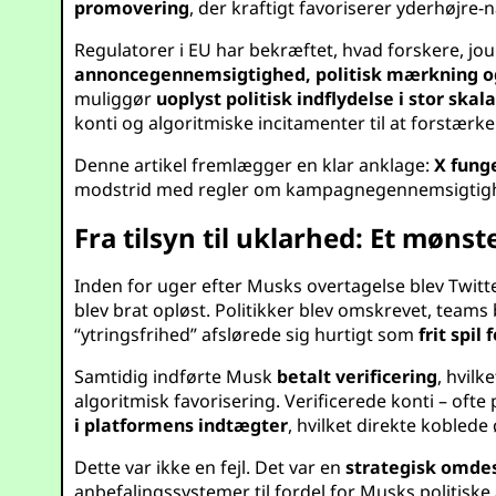
promovering
, der kraftigt favoriserer yderhøjre-
Regulatorer i EU har bekræftet, hvad forskere, j
annoncegennemsigtighed, politisk mærkning og
muliggør
uoplyst politisk indflydelse i stor skal
konti og algoritmiske incitamenter til at forstærke
Denne artikel fremlægger en klar anklage:
X fung
modstrid med regler om kampagnegennemsigtighed i
Fra tilsyn til uklarhed: Et møns
Inden for uger efter Musks overtagelse blev Twitt
blev brat opløst. Politikker blev omskrevet, team
“ytringsfrihed” afslørede sig hurtigt som
frit spi
Samtidig indførte Musk
betalt verificering
, hvilk
algoritmisk favorisering. Verificerede konti – ofte
i platformens indtægter
, hvilket direkte koblede
Dette var ikke en fejl. Det var en
strategisk omde
anbefalingssystemer til fordel for Musks politiske 