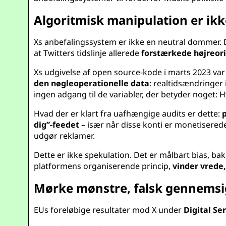
Algoritmisk manipulation er ikk
Xs anbefalingssystem er ikke en neutral dommer. 
at Twitters tidslinje allerede
forstærkede højreor
Xs udgivelse af open source-kode i marts 2023 var
den nøgleoperationelle data
: realtidsændringer 
ingen adgang til de variabler, der betyder noget:
Hvad der er klart fra uafhængige audits er dette:
dig”-feedet
– især når disse konti er monetiserede 
udgør reklamer.
Dette er ikke spekulation. Det er målbart bias, b
platformens organiserende princip,
vinder vrede
Mørke mønstre, falsk gennemsigt
EUs foreløbige resultater mod X under
Digital Se