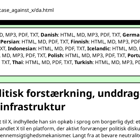
case_against_x/da.html
D
,
MP3
,
PDF
,
TXT
,
Danish
:
HTML
,
MD
,
MP3
,
PDF
,
TXT
,
Germa
,
Persian
:
HTML
,
MD
,
PDF
,
TXT
,
Finnish
:
HTML
,
MD
,
MP3
,
PD
XT
,
Indonesian
:
HTML
,
MD
,
PDF
,
TXT
,
Icelandic
:
HTML
,
MD
,
,
MD
,
MP3
,
PDF
,
TXT
,
Polish
:
HTML
,
MD
,
MP3
,
PDF
,
TXT
,
Port
,
TXT
,
Thai
:
HTML
,
MD
,
PDF
,
TXT
,
Turkish
:
HTML
,
MD
,
MP3
,
P
litisk forstærkning, unddrag
infrastruktur
l X, indhyllede han sin opkøb i sprog om borgerlig dyd: et “
ndlet X til en platform, der aktivt forvrænger politisk di
gennemsigtighedsmekanismer. Langt fra at bevare neutralite