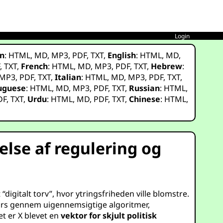
Login
n
:
HTML
,
MD
,
MP3
,
PDF
,
TXT
,
English
:
HTML
,
MD
,
F
,
TXT
,
French
:
HTML
,
MD
,
MP3
,
PDF
,
TXT
,
Hebrew
:
MP3
,
PDF
,
TXT
,
Italian
:
HTML
,
MD
,
MP3
,
PDF
,
TXT
,
uguese
:
HTML
,
MD
,
MP3
,
PDF
,
TXT
,
Russian
:
HTML
,
DF
,
TXT
,
Urdu
:
HTML
,
MD
,
PDF
,
TXT
,
Chinese
:
HTML
,
else af regulering og
digitalt torv”, hvor ytringsfriheden ville blomstre.
skurs gennem uigennemsigtige algoritmer,
t er X blevet en
vektor for skjult politisk