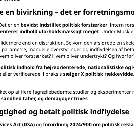
e en bivirkning – det er forretningsm
Det er en
bevidst indstillet politisk forstærker
. Intern fo
ienteret indhold uforholdsmæssigt meget
. Under Musk e
 lidt mere end en distraktion. Selvom den afslørede en skel
i parametre, manuelle overstyringer og indflydelsen af beta
 Hvem bliver forstærket? Hvem bliver undertrykt? Og hvorfor
politisk indhold fra højreorienterede, nationalistiske o
eller verificerede. I praksis
sælger X politisk rækkevidde
akket op af flere fagfællebedømte studier og eksperimenter
, sandhed taber, og demagoger trives
.
ighed og betalt politisk indflydelse
rvices Act (DSA)
og
forordning 2024/900 om politisk rekl