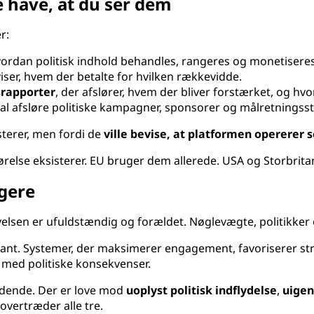
ke have, at du ser dem
r:
hvordan politisk indhold behandles, rangeres og monetiseres
viser, hvem der betalte for hvilken rækkevidde.
srapporter
, der afslører, hvem der bliver forstærket, og hvo
skal afsløre politiske kampagner, sponsorer og målretningsst
sterer, men fordi de
ville bevise, at platformen opererer
ggørelse eksisterer. EU bruger dem allerede. USA og Storbrita
gere
lsen er ufuldstændig og forældet. Nøglevægte, politikker og
ant. Systemer, der maksimerer engagement, favoriserer st
g med politiske konsekvenser.
dende. Der er love mod
uoplyst politisk indflydelse
,
uige
X overtræder alle tre.