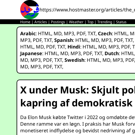
https://www.hostmaster.org/articles/the_
Home
|
Articles
|
Postings
|
Weather
|
Top
|
Trending
|
Status
Arabic
:
HTML
,
MD
,
MP3
,
PDF
,
TXT
,
Czech
:
HTML
,
M
MP3
,
PDF
,
TXT
,
Spanish
:
HTML
,
MD
,
MP3
,
PDF
,
TXT
HTML
,
MD
,
PDF
,
TXT
,
Hindi
:
HTML
,
MD
,
MP3
,
PDF
,
T
Japanese
:
HTML
,
MD
,
MP3
,
PDF
,
TXT
,
Dutch
:
HTML
MD
,
MP3
,
PDF
,
TXT
,
Swedish
:
HTML
,
MD
,
MP3
,
PDF
MD
,
MP3
,
PDF
,
TXT
,
X under Musk: Skjult po
kapring af demokratisk 
Da Elon Musk købte Twitter i 2022 og omdøbte det ti
Denne ramme var en løgn. I praksis har Musk forva
monetiseret indflydelse og bevidst nedrivning af 