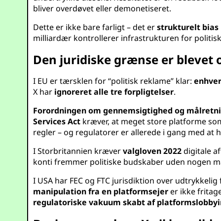
bliver overdøvet eller demonetiseret.
Dette er ikke bare farligt – det er
strukturelt bias
milliardær kontrollerer infrastrukturen for politis
Den juridiske grænse er blevet
I EU er tærsklen for “politisk reklame” klar:
enhver
X har
ignoreret alle tre forpligtelser
.
Forordningen om gennemsigtighed og målretnin
Services Act
kræver, at meget store platforme som 
regler – og regulatorer er allerede i gang med at
I Storbritannien kræver
valgloven 2022
digitale a
konti fremmer politiske budskaber uden nogen m
I USA har FEC og FTC jurisdiktion over udtrykkeli
manipulation fra en platformsejer
er ikke fritag
regulatoriske vakuum skabt af platformslobbyi