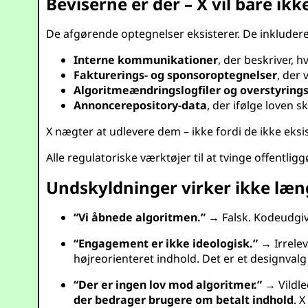
Beviserne er der – X vil bare ik
De afgørende optegnelser eksisterer. De inkludere
Interne kommunikationer
, der beskriver, 
Fakturerings- og sponsoroptegnelser
, der 
Algoritmeændringslogfiler og overstyring
Annoncerepository-data
, der ifølge loven 
X nægter at udlevere dem – ikke fordi de ikke eksi
Alle regulatoriske værktøjer til at tvinge offentli
Undskyldninger virker ikke læn
“Vi åbnede algoritmen.”
→ Falsk. Kodeudgive
“Engagement er ikke ideologisk.”
→ Irrelev
højreorienteret indhold. Det er et designval
“Der er ingen lov mod algoritmer.”
→ Vildle
der bedrager brugere om betalt indhold
. 