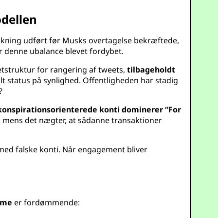
odellen
rskning udført før Musks overtagelse bekræftede,
r denne ubalance blevet fordybet.
etstruktur for rangering af tweets,
tilbageholdt
lt status på synlighed. Offentligheden har stadig
?
g konspirationsorienterede konti dominerer “For
, mens det nægter, at sådanne transaktioner
 med falske konti. Når engagement bliver
ame
er fordømmende: