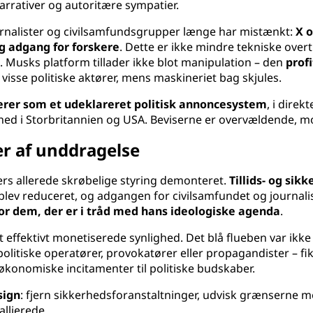
narrativer og autoritære sympatier.
ournalister og civilsamfundsgrupper længe har mistænkt:
X o
 adgang for forskere
. Dette er ikke mindre tekniske overt
a
. Musks platform tillader ikke blot manipulation – den
prof
 visse politiske aktører, mens maskineriet bag skjules.
erer som et udeklareret politisk annoncesystem
, i dire
 Storbritannien og USA. Beviserne er overvældende, motive
ter af unddragelse
ers allerede skrøbelige styring demonteret.
Tillids- og sik
s blev reduceret, og adgangen for civilsamfundet og journal
l for dem, der er i tråd med hans ideologiske agenda
.
et effektivt monetiserede synlighed. Det blå flueben var ikke 
 politiske operatører, provokatører eller propagandister – f
 økonomiske incitamenter til politiske budskaber.
sign
: fjern sikkerhedsforanstaltninger, udvisk grænserne m
allierede.