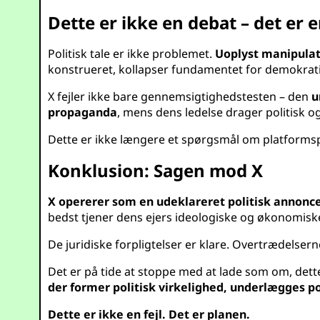
Dette er ikke en debat – det er
Politisk tale er ikke problemet.
Uoplyst manipulatio
konstrueret, kollapser fundamentet for demokrati
X fejler ikke bare gennemsigtighedstesten – den
u
propaganda
, mens dens ledelse drager politisk o
Dette er ikke længere et spørgsmål om platformsp
Konklusion: Sagen mod X
X opererer som en udeklareret politisk annonc
bedst tjener dens ejers ideologiske og økonomiske
De juridiske forpligtelser er klare. Overtrædels
Det er på tide at stoppe med at lade som om, dette 
der former politisk virkelighed, underlægges pol
Dette er ikke en fejl. Det er planen.