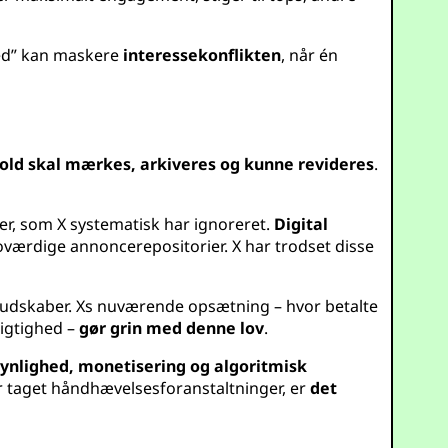
hed” kan maskere
interessekonflikten
, når én
dhold skal mærkes, arkiveres og kunne revideres
.
er, som X systematisk har ignoreret.
Digital
oværdige annoncerepositorier. X har trodset disse
ke budskaber. Xs nuværende opsætning – hvor betalte
igtighed –
gør grin med denne lov
.
synlighed, monetisering og algoritmisk
er taget håndhævelsesforanstaltninger, er
det