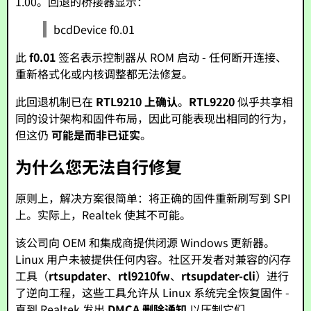
1.00。回退的桥接器显示：
bcdDevice f0.01
此
f0.01
签名表示控制器从 ROM 启动 - 任何断开连接、
重新格式化或内核调整都无法修复。
此回退机制已在
RTL9210 上确认
。
RTL9220
似乎共享相
同的设计架构和固件布局，因此可能表现出相同的行为，
但这仍
可能是而非已证实
。
为什么您无法自行修复
原则上，解决方案很简单：将正确的固件重新刷写到 SPI
上。实际上，Realtek 使其不可能。
该公司向 OEM 和集成商提供闭源 Windows 更新器。
Linux 用户未被提供任何内容。社区开发者对兼容的闪存
工具（
rtsupdater
、
rtl9210fw
、
rtsupdater-cli
）进行
了逆向工程，这些工具允许从 Linux 系统完全恢复固件 -
直到 Realtek 发出
DMCA 删除通知
以压制它们。