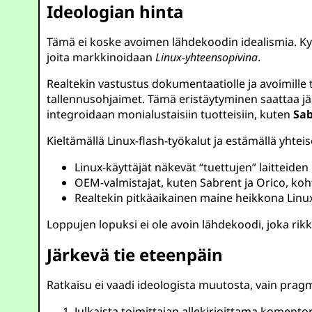
Ideologian hinta
Tämä ei koske avoimen lähdekoodin idealismia. Ky
joita markkinoidaan
Linux-yhteensopivina
.
Realtekin vastustus dokumentaatiolle ja avoimille
tallennusohjaimet. Tämä eristäytyminen saattaa 
integroidaan monialustaisiin tuotteisiin, kuten
Sab
Kieltämällä Linux-flash-työkalut ja estämällä yhte
Linux-käyttäjät näkevät “tuettujen” laitteid
OEM-valmistajat, kuten Sabrent ja Orico, ko
Realtekin pitkäaikainen maine heikkona Linu
Loppujen lopuksi ei ole avoin lähdekoodi, joka rikk
Järkevä tie eteenpäin
Ratkaisu ei vaadi ideologista muutosta, vain pragm
Julkaista toimittajan allekirjoittama komentor