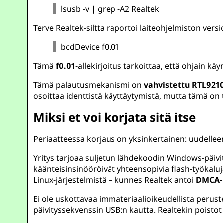
lsusb -v | grep -A2 Realtek
Terve Realtek-siltta raportoi laiteohjelmiston versi
bcdDevice f0.01
Tämä
f0.01
-allekirjoitus tarkoittaa, että ohjain 
Tämä palautusmekanismi on
vahvistettu RTL9210
osoittaa identtistä käyttäytymistä, mutta tämä on
Miksi et voi korjata sitä itse
Periaatteessa korjaus on yksinkertainen: uudelle
Yritys tarjoaa suljetun lähdekoodin Windows-päivity
käänteisinsinööröivät yhteensopivia flash-työkaluj
Linux-järjestelmistä – kunnes Realtek antoi
DMCA-p
Ei ole uskottavaa immateriaalioikeudellista peruste
päivityssekvenssin USB:n kautta. Realtekin poistot e