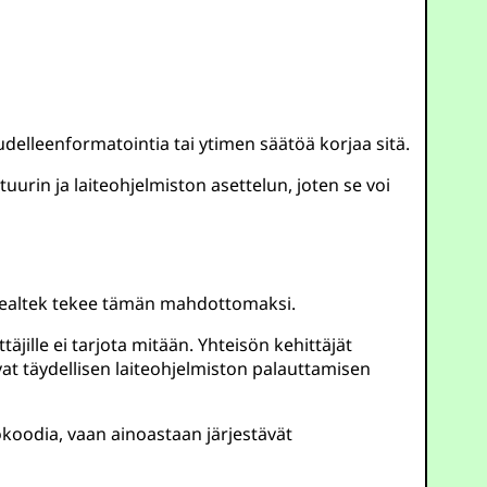
udelleenformatointia tai ytimen säätöä korjaa sitä.
urin ja laiteohjelmiston asettelun, joten se voi
 Realtek tekee tämän mahdottomaksi.
äjille ei tarjota mitään. Yhteisön kehittäjät
ivat täydellisen laiteohjelmiston palauttamisen
rokoodia, vaan ainoastaan järjestävät