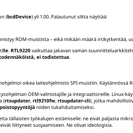
on (
bcdDevice
) yli 1.00. Palautunut siltta näyttää:
käynnistyy ROM-muistista – eikä mikään määrä irtikytkentää, u
:lle
.
RTL9220
vaikuttaa jakavan saman suunnitteluarkkitehtu
todennäköistä, ei todistettua
.
enohjelmoi oikea laiteohjelmisto SPI-muistiin. Käytännössä
sohjelman OEM-valmistajille ja integraattoreille. Linux-käytt
a (
rtsupdater
,
rtl9210fw
,
rtsupdater-cli
), jotka mahdollist
oistopyyntöjä
niiden tukahduttamiseksi.
tta tällaisten työkalujen estämiselle: ne eivät paljasta mik
ivät liittyneet suojaamiseen. Ne olivat ideologisia.