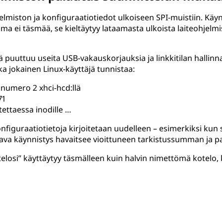
ohjelmiston ja konfiguraatiotiedot ulkoiseen SPI-muistiin. Kä
 ei täsmää, se kieltäytyy lataamasta ulkoista laiteohjelmi
itä puuttuu useita USB-vakauskorjauksia ja linkkitilan hall
ka jokainen Linux-käyttäjä tunnistaa:
 numero 2 xhci-hcd:llä
71
itettaessa inodille …
iguraatiotietoja kirjoitetaan uudelleen – esimerkiksi kun si
raava käynnistys havaitsee vioittuneen tarkistussumman ja 
osi” käyttäytyy täsmälleen kuin halvin nimettömä kotelo, ko