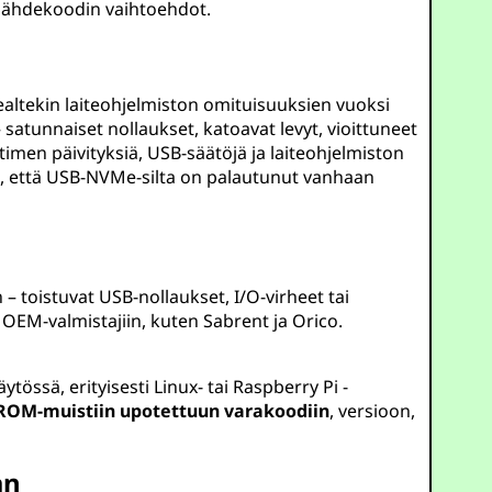
lähdekoodin vaihtoehdot.
Realtekin laiteohjelmiston omituisuuksien vuoksi
satunnaiset nollaukset, katoavat levyt, vioittuneet
 ytimen päivityksiä, USB-säätöjä ja laiteohjelmiston
a, että USB-NVMe-silta on palautunut vanhaan
 toistuvat USB-nollaukset, I/O-virheet tai
 OEM-valmistajiin, kuten Sabrent ja Orico.
ytössä, erityisesti Linux- tai Raspberry Pi -
ROM-muistiin upotettuun varakoodiin
, versioon,
an