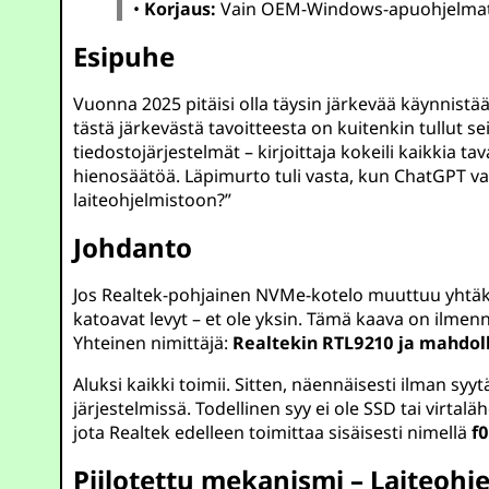
•
Korjaus:
Vain OEM-Windows-apuohjelmat vo
Esipuhe
Vuonna 2025 pitäisi olla täysin järkevää käynnistä
tästä järkevästä tavoitteesta on kuitenkin tullut 
tiedostojärjestelmät – kirjoittaja kokeili kaikkia ta
hienosäätöä. Läpimurto tuli vasta, kun ChatGPT v
laiteohjelmistoon?”
Johdanto
Jos Realtek-pohjainen NVMe-kotelo muuttuu yhtäkki
katoavat levyt – et ole yksin. Tämä kaava on ilmen
Yhteinen nimittäjä:
Realtekin RTL9210 ja mahdoll
Aluksi kaikki toimii. Sitten, näennäisesti ilman syyt
järjestelmissä. Todellinen syy ei ole SSD tai virtalä
jota Realtek edelleen toimittaa sisäisesti nimellä
f0
Piilotettu mekanismi – Laiteoh