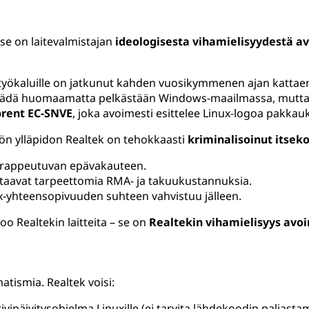
se on laitevalmistajan
ideologisesta vihamielisyydestä a
 työkaluille on jatkunut kahden vuosikymmenen ajan kattaen 
jäädä huomaamatta pelkästään Windows-maailmassa, mutta s
rent EC-SNVE
, joka avoimesti esittelee Linux-logoa pakkau
isön ylläpidon Realtek on tehokkaasti
kriminalisoinut itsek
en rappeutuvan epävakauteen.
htaavat tarpeettomia RMA- ja takuukustannuksia.
x-yhteensopivuuden suhteen vahvistuu jälleen.
oo Realtekin laitteita – se on
Realtekin vihamielisyys avo
atismia. Realtek voisi:
ivipäivitysohjelma Linuxille (ei tarvita lähdekoodin paljastam