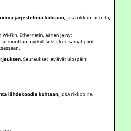
voimia järjestelmiä kohtaan
, joka rikkoo laitteita,
Wi-Fi:n, Ethernetin, äänen ja nyt
e muuttuu myrkylliseksi, kun samat piirit
ksessaan.
orjauksen
. Seuraukset leviävät ulospäin:
inta lähdekoodia kohtaan
, joka rikkoo ne.
ista).