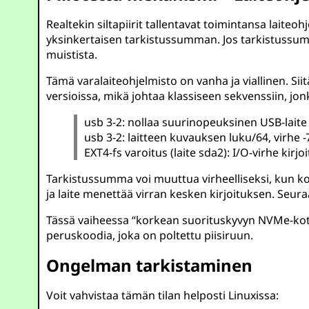
Realtekin siltapiirit tallentavat toimintansa laite
yksinkertaisen tarkistussumman. Jos tarkistussumma
muistista.
Tämä varalaiteohjelmisto on vanha ja viallinen. Si
versioissa, mikä johtaa klassiseen sekvenssiin, jon
usb 3-2: nollaa suurinopeuksinen USB-laite
usb 3-2: laitteen kuvauksen luku/64, virhe -
EXT4-fs varoitus (laite sda2): I/O-virhe kirjo
Tarkistussumma voi muuttua virheelliseksi, kun konf
ja laite menettää virran kesken kirjoituksen. Seu
Tässä vaiheessa “korkean suorituskyvyn NVMe-kotel
peruskoodia, joka on poltettu piisiruun.
Ongelman tarkistaminen
Voit vahvistaa tämän tilan helposti Linuxissa: