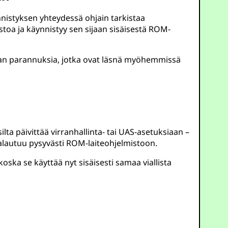
ynnistyksen yhteydessä ohjain tarkistaa
stoa ja käynnistyy sen sijaan sisäisestä ROM-
innan parannuksia, jotka ovat läsnä myöhemmissä
lta päivittää virranhallinta- tai UAS-asetuksiaan –
palautuu pysyvästi ROM-laiteohjelmistoon.
ska se käyttää nyt sisäisesti samaa viallista