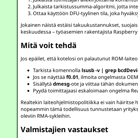
Julkaista tarkistussumma-algoritmi, jotta integ
Ottaa käyttöön DFU-tyylinen tila, joka hyväk
Jokainen näistä estäisi takuukustannukset, suojais
keskuudessa – työasemien rakentajista Raspberry Pi
Mitä voit tehdä
Jos epäilet, että kotelosi on palautunut ROM-laite
Tarkista komennolla
lsusb -v | grep bcdDev
Jos se näyttää
f0.01
, ilmoita ongelmasta OEM-
Sisällytä
dmesg
-ote ja viittaa tähän dokume
Pyydä toimittajaasi eskaloimaan ongelma Real
Realtekin laiteohjelmistopolitiikka ei vain häiritse
nopeammin tämä todellisuus tunnustetaan yritykse
oleviin RMA-sykleihin.
Valmistajien vastaukset