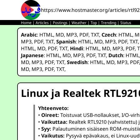
https://www.hostmaster.org/articles/rtl9
Home
|
Articles
|
Postings
|
Weather
|
Top
|
Trending
|
Status
Arabic
:
HTML
,
MD
,
MP3
,
PDF
,
TXT
,
Czech
:
HTML
,
M
MP3
,
PDF
,
TXT
,
Spanish
:
HTML
,
MD
,
MP3
,
PDF
,
TXT
HTML
,
MD
,
PDF
,
TXT
,
Hindi
:
HTML
,
MD
,
MP3
,
PDF
,
T
Japanese
:
HTML
,
MD
,
MP3
,
PDF
,
TXT
,
Dutch
:
HTML
MD
,
MP3
,
PDF
,
TXT
,
Swedish
:
HTML
,
MD
,
MP3
,
PDF
MD
,
MP3
,
PDF
,
TXT
,
Linux ja Realtek RTL92
Yhteenveto:
•
Oireet:
Toistuvat USB-nollaukset, I/O-virhe
•
Vaikuttaa:
Realtek RTL9210 (vahvistettu) j
•
Syy:
Palautuminen sisäiseen ROM-muistiin
•
Vaikutus:
Pysyvä epävakaus, ei Linux-uude