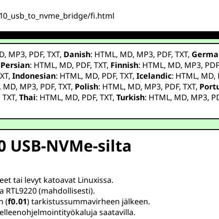
210_usb_to_nvme_bridge/fi.html
D
,
MP3
,
PDF
,
TXT
,
Danish
:
HTML
,
MD
,
MP3
,
PDF
,
TXT
,
Germa
,
Persian
:
HTML
,
MD
,
PDF
,
TXT
,
Finnish
:
HTML
,
MD
,
MP3
,
PD
XT
,
Indonesian
:
HTML
,
MD
,
PDF
,
TXT
,
Icelandic
:
HTML
,
MD
,
,
MD
,
MP3
,
PDF
,
TXT
,
Polish
:
HTML
,
MD
,
MP3
,
PDF
,
TXT
,
Port
,
TXT
,
Thai
:
HTML
,
MD
,
PDF
,
TXT
,
Turkish
:
HTML
,
MD
,
MP3
,
P
10 USB-NVMe-silta
et tai levyt katoavat Linuxissa.
a RTL9220 (mahdollisesti).
 (
f0.01
) tarkistussummavirheen jälkeen.
lleenohjelmointityökaluja saatavilla.