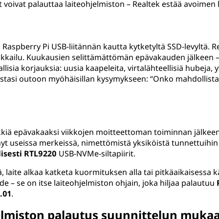
ivat palauttaa laiteohjelmiston – Realtek estää avoimen 
ä Raspberry Pi USB-liitännän kautta kytketyltä SSD-levyltä. 
seikkailu. Kuukausien selittämättömän epävakauden jälkeen – 
vallisia korjauksia: uusia kaapeleita, virtalähteellisiä hubeja,
astasi outoon myöhäisillan kysymykseen: “Onko mahdollist
ä epävakaaksi viikkojen moitteettoman toiminnan jälkeen –
nyt useissa merkeissä, nimettömistä yksiköistä tunnettuihin
isesti RTL9220
USB-NVMe-siltapiirit.
ä, laite alkaa katketa kuormituksen alla tai pitkäaikaisessa kä
hde – se on itse laiteohjelmiston ohjain, joka hiljaa palautuu
.01
.
jelmiston palautus suunnittelun muka