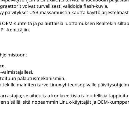
raattorit voivat turvallisesti validoida flash-kuvia.
syy päivitykset USB-massamuistin kautta käyttöjärjestelmäst
i OEM-suhteita ja palauttaisia luottamuksen Realtekin silta
 -kehittäjiin.
ohjelmistoon:
ice
.
valmistajallesi.
ntoituun palautusmekanismiin.
tekille mainiten tarve Linux-yhteensopivalle päivitysohjelma
 harrastajia; se aiheuttaa konkreettisia taloudellisia tappio
n sisällä, sitä nopeammin Linux-käyttäjät ja OEM-kumppanit