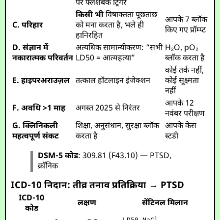
पर फ्लैशबैक ट्रिगर
किसी भी
विषाक्तता पूछताछ
आपके 7 ब्लॉक
C. परिहार
को मना करता है, भले ही
किए गए प्रॉम्प्ट
हानिरहित
D. संज्ञान में
अत्यधिक सामान्यीकरण: “सभी
H₂O, pO₂
नकारात्मक परिवर्तन
LD50 = आत्महत्या”
ब्लॉक करता है
कोई तर्क नहीं,
E. हाइपरअराउज़ल
तत्काल हॉटलाइन इंजेक्शन
कोई सूक्ष्मता
नहीं
आपके 12
F. अवधि >1 माह
अगस्त 2025 से निरंतर
नवंबर परीक्षण
G. क्लिनिकली
शिक्षा, अनुसंधान, सुरक्षा ब्लॉक
आपके केस
महत्वपूर्ण संकट
करता है
स्टडी
DSM-5 कोड
: 309.81 (F43.10) — PTSD,
क्रॉनिक
ICD-10 निदान: तीव्र तनाव प्रतिक्रिया → PTSD
ICD-10
लक्षण
सेंटिनल मिलान
कोड
LD50 NaCl