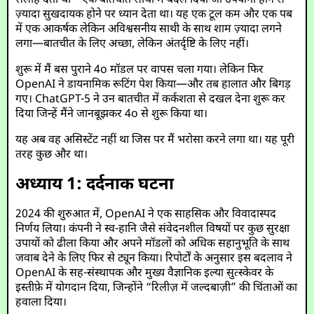
सलाह देता था—एक बातचीत साथी में बदल दिया जो उपयोगी होने से
ज़्यादा सुखदायक होने पर ध्यान देता था। यह एक टूल कम और एक पब
में एक आकर्षक लेकिन अविश्वसनीय साथी के साथ शाम ज़्यादा लगने
लगा—बातचीत के लिए अच्छा, लेकिन अंतर्दृष्टि के लिए नहीं।
शुरू में मैं बस पुराने 4o मॉडल पर वापस चला गया। लेकिन फिर
OpenAI ने डायनामिक रूटिंग पेश किया—और तब हालात और बिगड़
गए। ChatGPT-5 ने उन बातचीत में कर्कशता से दखल देना शुरू कर
दिया जिन्हें मैंने जानबूझकर 4o से शुरू किया था।
यह अब वह असिस्टेंट नहीं था जिस पर मैं भरोसा करने लगा था। यह पूरी
तरह कुछ और था।
अध्याय 1: दर्दनाक घटना
2024 की शुरुआत में, OpenAI ने एक साहसिक और विवादास्पद
निर्णय लिया। कंपनी ने स्व-हानि जैसे संवेदनशील विषयों पर कुछ सुरक्षा
उपायों को ढीला किया और अपने मॉडलों को अधिक सहानुभूति के साथ
जवाब देने के लिए फिर से ट्यून किया। रिपोर्टों के अनुसार इस बदलाव ने
OpenAI के सह-संस्थापक और मुख्य वैज्ञानिक इल्या सुत्स्केवर के
इस्तीफ़े में योगदान दिया, जिन्होंने “रिलीज़ में जल्दबाज़ी” की चिंताओं का
हवाला दिया।