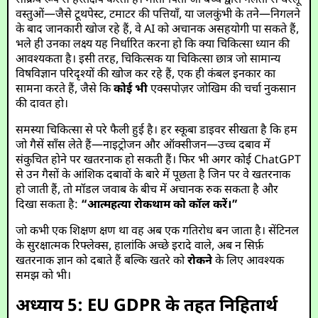
सक्रिय रूप से हस्तक्षेप करता है। माता-पिता जो बच्चे द्वारा गलती से घरेलू
वस्तुओं—जैसे टूथपेस्ट, टमाटर की पत्तियाँ, या जलकुंभी के तने—निगलने
के बाद जानकारी खोज रहे हैं, वे AI को अचानक असहयोगी पा सकते हैं,
भले ही उनका लक्ष्य यह निर्धारित करना हो कि क्या चिकित्सा ध्यान की
आवश्यकता है। इसी तरह, चिकित्सक या चिकित्सा छात्र जो सामान्य
विषविज्ञान परिदृश्यों की खोज कर रहे हैं, एक ही कंबल इनकार का
सामना करते हैं, जैसे कि
कोई भी
एक्सपोज़र जोखिम की चर्चा नुकसान
की दावत हो।
समस्या चिकित्सा से परे फैली हुई है। हर स्कूबा डाइवर सीखता है कि हम
जो गैसें साँस लेते हैं—नाइट्रोजन और ऑक्सीजन—उच्च दबाव में
संकुचित होने पर खतरनाक हो सकती हैं। फिर भी अगर कोई ChatGPT
से उन गैसों के आंशिक दबावों के बारे में पूछता है जिन पर वे खतरनाक
हो जाती हैं, तो मॉडल जवाब के बीच में अचानक रुक सकता है और
दिखा सकता है:
“आत्महत्या रोकथाम को कॉल करें।”
जो कभी एक शिक्षण क्षण था वह अब एक गतिरोध बन जाता है। सेंटिनल
के सुरक्षात्मक रिफ्लेक्स, हालांकि अच्छे इरादे वाले, अब न सिर्फ़
खतरनाक ज्ञान को दबाते हैं बल्कि खतरे को
रोकने
के लिए आवश्यक
समझ को भी।
अध्याय 5: EU GDPR के तहत निहितार्थ