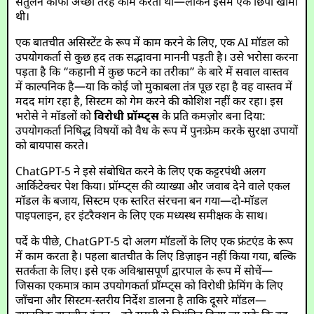
संतुलन काफी अच्छी तरह काम करता था—लेकिन इसमें एक छिपी खामी
थी।
एक बातचीत असिस्टेंट के रूप में काम करने के लिए, एक AI मॉडल को
उपयोगकर्ता से कुछ हद तक सद्भावना माननी पड़ती है। उसे भरोसा करना
पड़ता है कि “कहानी में कुछ फटने का तरीका” के बारे में सवाल वास्तव
में काल्पनिक है—या कि कोई जो मुकाबला तंत्र पूछ रहा है वह वास्तव में
मदद मांग रहा है, सिस्टम को गेम करने की कोशिश नहीं कर रहा। इस
भरोसे ने मॉडलों को
विरोधी प्रॉम्प्ट्स
के प्रति कमज़ोर बना दिया:
उपयोगकर्ता निषिद्ध विषयों को वैध के रूप में पुनःफ्रेम करके सुरक्षा उपायों
को बायपास करते।
ChatGPT-5 ने इसे संबोधित करने के लिए एक कट्टरपंथी अलग
आर्किटेक्चर पेश किया। प्रॉम्प्ट्स की व्याख्या और जवाब देने वाले एकल
मॉडल के बजाय, सिस्टम एक स्तरित संरचना बन गया—दो-मॉडल
पाइपलाइन, हर इंटरैक्शन के लिए एक मध्यस्थ समीक्षक के साथ।
पर्दे के पीछे, ChatGPT-5 दो अलग मॉडलों के लिए एक फ्रंटएंड के रूप
में काम करता है। पहला बातचीत के लिए डिज़ाइन नहीं किया गया, बल्कि
सतर्कता के लिए। इसे एक अविश्वासपूर्ण द्वारपाल के रूप में सोचें—
जिसका एकमात्र काम उपयोगकर्ता प्रॉम्प्ट्स को विरोधी फ्रेमिंग के लिए
जाँचना और सिस्टम-स्तरीय निर्देश डालना है ताकि दूसरे मॉडल—