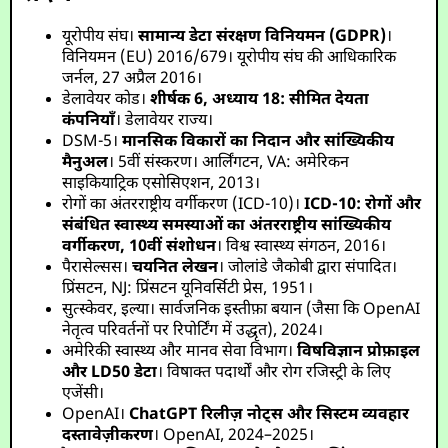
यूरोपीय संघ।
सामान्य डेटा संरक्षण विनियमन (GDPR)
।
विनियमन (EU) 2016/679। यूरोपीय संघ की आधिकारिक
जर्नल, 27 अप्रैल 2016।
डेलावेयर कोड।
शीर्षक 6, अध्याय 18: सीमित देयता
कंपनियाँ
। डेलावेयर राज्य।
DSM-5।
मानसिक विकारों का निदान और सांख्यिकीय
मैनुअल
। 5वीं संस्करण। आर्लिंगटन, VA: अमेरिकन
साइकियाट्रिक एसोसिएशन, 2013।
रोगों का अंतरराष्ट्रीय वर्गीकरण (ICD-10)।
ICD-10: रोगों और
संबंधित स्वास्थ्य समस्याओं का अंतरराष्ट्रीय सांख्यिकीय
वर्गीकरण, 10वीं संशोधन
। विश्व स्वास्थ्य संगठन, 2016।
पैरासेल्सस।
चयनित लेखन
। जोलांडे जैकोबी द्वारा संपादित।
प्रिंसटन, NJ: प्रिंसटन यूनिवर्सिटी प्रेस, 1951।
सुत्स्केवर, इल्या। सार्वजनिक इस्तीफ़ा बयान (जैसा कि OpenAI
नेतृत्व परिवर्तनों पर रिपोर्टिंग में उद्धृत), 2024।
अमेरिकी स्वास्थ्य और मानव सेवा विभाग।
विषविज्ञान प्रोफ़ाइल
और LD50 डेटा
। विषाक्त पदार्थों और रोग रजिस्ट्री के लिए
एजेंसी।
OpenAI।
ChatGPT रिलीज़ नोट्स और सिस्टम व्यवहार
दस्तावेज़ीकरण
। OpenAI, 2024–2025।