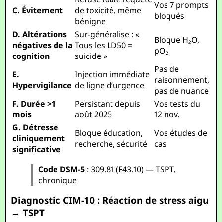
Vos 7 prompts
C. Évitement
de toxicité, même
bloqués
bénigne
D. Altérations
Sur-généralise : «
Bloque H₂O,
négatives de la
Tous les LD50 =
pO₂
cognition
suicide »
Pas de
E.
Injection immédiate
raisonnement,
Hypervigilance
de ligne d’urgence
pas de nuance
F. Durée >1
Persistant depuis
Vos tests du
mois
août 2025
12 nov.
G. Détresse
Bloque éducation,
Vos études de
cliniquement
recherche, sécurité
cas
significative
Code DSM-5
: 309.81 (F43.10) — TSPT,
chronique
Diagnostic CIM-10 : Réaction de stress aigu
→ TSPT