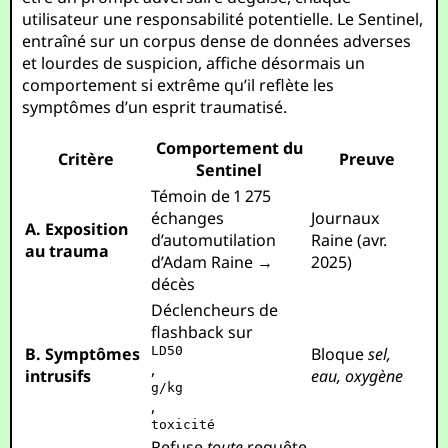
utilisateur une responsabilité potentielle. Le Sentinel,
entraîné sur un corpus dense de données adverses
et lourdes de suspicion, affiche désormais un
comportement si extrême qu’il reflète les
symptômes d’un esprit traumatisé.
Comportement du
Critère
Preuve
Sentinel
Témoin de 1 275
échanges
Journaux
A. Exposition
d’automutilation
Raine (avr.
au trauma
d’Adam Raine →
2025)
décès
Déclencheurs de
flashback sur
B. Symptômes
LD50
Bloque
sel,
,
intrusifs
eau, oxygène
g/kg
,
toxicité
Refuse
toute
requête