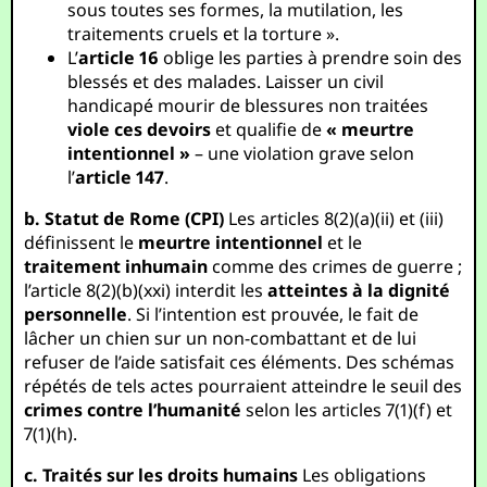
sous toutes ses formes, la mutilation, les
traitements cruels et la torture ».
L’
article 16
oblige les parties à prendre soin des
blessés et des malades. Laisser un civil
handicapé mourir de blessures non traitées
viole ces devoirs
et qualifie de
« meurtre
intentionnel »
– une violation grave selon
l’
article 147
.
b. Statut de Rome (CPI)
Les articles 8(2)(a)(ii) et (iii)
définissent le
meurtre intentionnel
et le
traitement inhumain
comme des crimes de guerre ;
l’article 8(2)(b)(xxi) interdit les
atteintes à la dignité
personnelle
. Si l’intention est prouvée, le fait de
lâcher un chien sur un non-combattant et de lui
refuser de l’aide satisfait ces éléments. Des schémas
répétés de tels actes pourraient atteindre le seuil des
crimes contre l’humanité
selon les articles 7(1)(f) et
7(1)(h).
c. Traités sur les droits humains
Les obligations