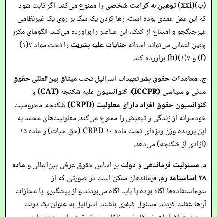
(ب)(xxi)
توهین به کرامت شخصی
را ممنوع می‌کند. اگر ثابت شود
که این عمل عمدی بوده است، رها کردن یک سگ بر روی یک غیرنظامی
غیرجنگجو و امتناع از کمک، این عناصر را برآورده می‌کند. الگوهای مکرر
چنین اعمالی می‌تواند آستانه
جنایات علیه بشریت
را تحت مواد ۷(۱)
(f) و ۷(۱)(h) برآورده کند.
ج. معاهدات حقوق بشر
تعهدات اسرائیل تحت
میثاق بین‌المللی حقوق
مدنی و سیاسی (ICCPR)
،
کنوانسیون علیه شکنجه (CAT)
و
کنوانسیون حقوق افراد دارای معلولیت (CRPD)
شکنجه، محرومیت
خودسرانه از زندگی و تبعیض را ممنوع می‌کند. معلولیت‌های محمد به
این پرونده وزن ویژه‌ای تحت ماده ۱۰ CRPD (حق حیات) و ماده ۱۵
(آزادی از شکنجه) می‌دهد.
د. مسئولیت فرماندهی و دولت
بر اساس حقوق عرفی بین‌المللی و
ماده
۲۸ اساسنامه رم
، فرماندهان ممکن است در صورتی که از
سوءاستفاده‌ها آگاه بوده یا باید آگاه می‌بودند و از پیشگیری یا مجازات
آن‌ها غفلت کردند، مسئول کیفری باشند. اسرائیل به عنوان یک دولت