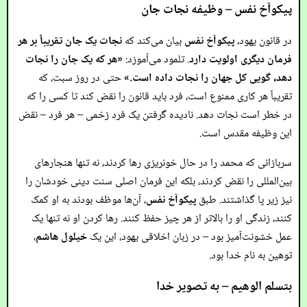
پیکوآخ نفس – وظیفه نجات جان
در قانون یهود،
پیکوآخ نفس
بیان می‌کند که
نجات یک جان تقریباً بر هر
فرمان دیگری اولویت دارد
. تلمود می‌آموزد:
«هر که یک جان را نجات
دهد، گویی کل جهان را نجات داده است.»
حتی در روز سبت، که
تقریباً هر کاری ممنوع است، فرد باید قانون را نقض کند تا کسی را که
در خطر است نجات دهد. نادیده گرفتن یک فرد زخمی – هر فرد – نقض
این وظیفه مقدس است.
سربازانی که محمد را در حال خونریزی رها کردند، نه تنها هنجارهای
بین‌المللی را نقض کردند، بلکه این فرمان اصلی سنت دینی خودشان را
نیز زیر پا گذاشتند. طبق
پیکوآخ نفس
، آن‌ها موظف بودند به او کمک
کنند، زندگی او را بالاتر از هر چیز حفظ کنند. رها کردن او نه تنها یک
عمل خشونت‌آمیز بود – در زبان اخلاقی یهود، این یک
خیلول هاشم
،
توهین به نام خدا بود.
بتسلم الوهیم – به تصویر خدا