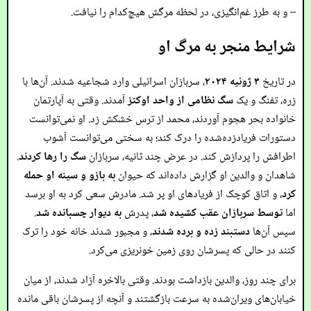
– و به طرز غم‌انگیزی، در لحظه مرگش هیچ‌کدام را نیافت.
شرایط منجر به مرگ او
در تاریخ
۳ ژوئیه ۲۰۲۴
، سربازان اسرائیلی وارد شجاعیه شدند. آن‌ها با
زره، تفنگ و یک
سگ نظامی از واحد اوکتز
آمدند. وقتی به آپارتمان
خانواده بحر هجوم آوردند، محمد از ترس خشکش زد. او نمی‌توانست
دستورات فریادزده‌شده را درک کند؛ به سختی می‌توانست آشوب
اطرافش را پردازش کند. در عرض چند ثانیه، سربازان
سگ را رها کردند
.
شاهدان و والدین او گزارش داده‌اند که حیوان
به بازو و سینه او حمله
کرد
، و اتاق کوچک از فریادهای او پر شد. مادرش سعی کرد به او برسد
اما
توسط سربازان عقب کشیده شد
، پدرش
به دیوار چسبانده شد
.
سپس آن‌ها
دستبند زده و برده شدند
، و مجبور شدند خانه خود را ترک
کنند در حالی که پسرشان روی زمین خونریزی می‌کرد.
برای چند روز، والدین بازداشت بودند. وقتی بالاخره آزاد شدند، از میان
خیابان‌های ویران‌شده به سرعت بازگشتند و آنچه از پسرشان باقی مانده