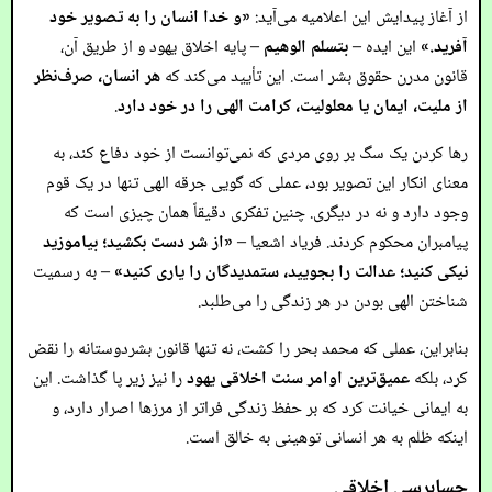
از آغاز پیدایش این اعلامیه می‌آید:
«و خدا انسان را به تصویر خود
آفرید.»
این ایده –
بتسلم الوهیم
– پایه اخلاق یهود و از طریق آن،
قانون مدرن حقوق بشر است. این تأیید می‌کند که
هر انسان، صرف‌نظر
از ملیت، ایمان یا معلولیت، کرامت الهی را در خود دارد
.
رها کردن یک سگ بر روی مردی که نمی‌توانست از خود دفاع کند، به
معنای انکار این تصویر بود، عملی که گویی جرقه الهی تنها در یک قوم
وجود دارد و نه در دیگری. چنین تفکری دقیقاً همان چیزی است که
پیامبران محکوم کردند. فریاد اشعیا –
«از شر دست بکشید؛ بیاموزید
نیکی کنید؛ عدالت را بجویید، ستمدیدگان را یاری کنید»
– به رسمیت
شناختن الهی بودن در هر زندگی را می‌طلبد.
بنابراین، عملی که محمد بحر را کشت، نه تنها قانون بشردوستانه را نقض
کرد، بلکه
عمیق‌ترین اوامر سنت اخلاقی یهود
را نیز زیر پا گذاشت. این
به ایمانی خیانت کرد که بر حفظ زندگی فراتر از مرزها اصرار دارد، و
اینکه ظلم به هر انسانی توهینی به خالق است.
حسابرسی اخلاقی