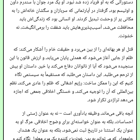
دستوراتی که به او فریاد زده شد نبود. او یک مرد جوان با سندرم داون
و اوتیسم بود، گرفتار در آپارتمانی که سربازان و سگشان خانه‌اش را به
مکانی پر از وحشت تبدیل کردند. او انسانی بود که زندگی‌اش باید
محافظت می‌شد، آسیب‌پذیری‌هایش باید شفقت را برمی‌انگیخت، نه
خشونت.
قتل او هر بهانه‌ای را از بین می‌برد و حقیقت خام را آشکار می‌کند: که
ظلم از جایی آغاز می‌شود که همدلی پایان می‌یابد، و ارزش قانون با این
سنجیده می‌شود که آیا از ناتوانان دفاع می‌کند یا خیر. داستان او بیش
از ترحم می‌طلبد. این داستان می‌طلبد که مستقیماً به سیستمی نگاه
کنیم که این را ممکن ساخت: رژیم اشغالی که ظلم را عادی می‌کند، نظم
بین‌المللی که آن را توجیه می‌کند، و خستگی اخلاقی جمعی که اجازه
می‌دهد تراژدی تکرار شود.
آنچه باقی می‌ماند، وظیفه یادآوری است – نه به عنوان ژستی از
احساسات، بلکه به عنوان خواسته‌ای برای وضوح اخلاقی. مرگ او به
عنوان یک استثنا در تاریخ ثبت نمی‌شود، بلکه به عنوان یک هشدار.
جامعه‌ای که می‌تواند به بدن خونریزی‌کننده یک مرد معلول نگاه کند و