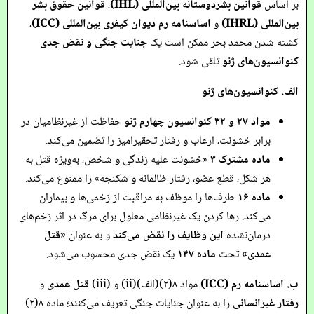
بر اساس
قوانین بشردوستانه بین‌المللی (IHL)
،
قوانین حقوق بشر
بین‌المللی (IHRL)
و
اساسنامه رم دیوان کیفری بین‌المللی (ICC)
،
کشته شدن محمد بحر ممکن است یک
جنایت جنگی و نقض جدی
کنوانسیون‌های ژنو
تلقی شود.
الف. کنوانسیون‌های ژنو
مواد ۲۷ و ۳۲ کنوانسیون چهارم ژنو
حفاظت از غیرنظامیان در
برابر خشونت، ارعاب و رفتار تحقیرآمیز را تضمین می‌کند.
ماده مشترک ۳
«خشونت علیه زندگی و شخص، به‌ویژه قتل به
هر شکل، قطع عضو، رفتار ظالمانه و شکنجه» را ممنوع می‌کند.
ماده ۱۶
طرف‌ها را موظف به مراقبت از زخمی‌ها و بیماران
می‌کند. رها کردن یک غیرنظامی معلول برای مرگ در اثر زخم‌های
درمان‌نشده
این وظایف را نقض می‌کند
و به عنوان
«قتل
عمدی»
تحت
ماده ۱۴۷
یک نقض جدی محسوب می‌شود.
ب. اساسنامه رم (ICC)
مواد ۸(۲)(الف)(ii) و (iii)
قتل عمدی
و
رفتار غیرانسانی
را به عنوان جنایات جنگی تعریف می‌کنند؛ ماده ۸(۲)