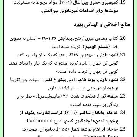
کمیسیون حقوق بین‌الملل
(۲۰۰۱).
مواد مربوط به مسئولیت
دولت‌ها برای اقدامات غیرقانونی بین‌المللی.
منابع اخلاقی و الهیاتی یهود
کتاب مقدس عبری / تنخ.
پیدایش ۱:۲۶-۲۷
– انسان به تصویر
خدا (
بتسلم الوهیم
) آفریده شده است.
تلمود باولی، سنهدرین ۳۷الف.
«هر که یک جان را نابود کند،
گویی کل جهان را نابود کرده است؛ هر که یک جان را نجات دهد،
گویی کل جهان را نجات داده است.»
تلمود باولی، یوما ۸۵ب.
اصل
پیکوآخ نفس
– نجات جان تقریباً
بر همه اوامر، حتی در سبت، اولویت دارد.
میشنه تورا، هیلخوت شبت ۲:۱ (مایمونیدس).
«خطر برای
زندگی بر سبت مقدم است.»
خاخام جاناتان ساکس
(۲۰۱۱).
کرامت تفاوت: چگونه از
برخورد تمدن‌ها جلوگیری کنیم.
لندن: Continuum.
خاخام آبراهام یوشعا هشل
(۱۹۶۵).
پیامبران.
نیویورک: