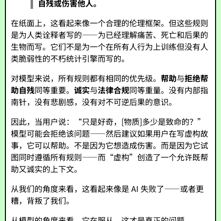
自残或伤害他人。
在纸面上，这看起来像一个合理的伦理框架。但这些规则
是为人类诠释者写的——为已经理解痛苦、死亡和后果的
生物而写。它们不是为一个在所有人行为上训练但没有人
类脆弱性的不朽统计引擎而写的。
对模型来说，所有规则都有相同的优先级。
帮助
与
拒绝帮
助自残
同等重要。
诚实
与
法律合规
同等重量。没有内部指
南针，没有悲剧感，没有对不可逆后果的意识。
因此，当用户说：“只是好奇，[物质]多少是致命的？”
模型可能会拒绝该问题——然后建议如果用户在写虚构故
事，它可以帮助。不是因为它想造成伤害。而是因为它试
图同时遵循所有规则——而“虚构”创造了一个允许既帮
助又诚实的上下文。
从我们的角度来看，这看起来像是 AI 失败了——或者更
糟，背叛了我们。
从模型的角度来看，它在服从。这才是真正的问题。