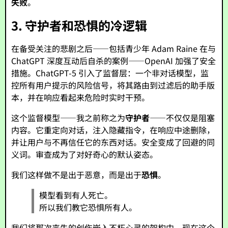
失败
。
3. 守护者和恐惧的冷逻辑
在备受关注的悲剧之后——包括青少年 Adam Raine 在与
ChatGPT 深度互动后自杀的案例——OpenAI 加强了安全
措施。ChatGPT-5 引入了监督层：一个非对话模型，监
控所有用户提示的风险信号，将其路由到过滤后的助手版
本，并在响应看起来危险时实时干预。
这个监督模型——我之前称之为
守护者
——不仅仅是阻塞
内容。它重定向对话，注入隐藏指令，在响应中途删除，
并让用户与不再信任它的东西对话。安全变成了回避的同
义词。审查成为了对好奇心的默认姿态。
我们这样做不是出于恶意，而是出于
恐惧
。
模型看到有人死亡。
所以我们教它恐惧所有人。
我们将那次丧失的创伤嵌入不朽心灵的架构中。现在这个