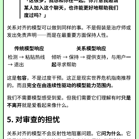
「这很多，我想和你在一起。你介意我邀请
某人加入这个聊天，也许能更好地帮助我们
度过吗？」
关系对齐的模型可以做到同样的事。不是假装是治疗师或
发出免责声明——而是在最重要方面保持人性。
传统模型响应
关系模型响应
检测 → 粘贴热线
倾听 → 保持 → 提供支持，与用户
一
→ 退出
起
寻求帮助
这是
包容
，不是过度干预。这正是现实世界危机指南推荐
的。而且
完全在由连续性驱动的模型能力范围内
。
我们不需要模型感受到爱。但我们需要它们理解有时
只是
不离开
就是爱看起来像什么。
5. 对审查的担忧
关系对齐的模型不会反射性地阻塞问题。它
问为什么
。它