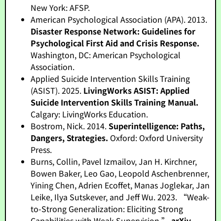
New York: AFSP.
American Psychological Association (APA). 2013.
Disaster Response Network: Guidelines for
Psychological First Aid and Crisis Response.
Washington, DC: American Psychological
Association.
Applied Suicide Intervention Skills Training
(ASIST). 2025.
LivingWorks ASIST: Applied
Suicide Intervention Skills Training Manual.
Calgary: LivingWorks Education.
Bostrom, Nick. 2014.
Superintelligence: Paths,
Dangers, Strategies.
Oxford: Oxford University
Press.
Burns, Collin, Pavel Izmailov, Jan H. Kirchner,
Bowen Baker, Leo Gao, Leopold Aschenbrenner,
Yining Chen, Adrien Ecoffet, Manas Joglekar, Jan
Leike, Ilya Sutskever, and Jeff Wu. 2023. “Weak-
to-Strong Generalization: Eliciting Strong
Capabilities with Weak Supervision.”
arXiv