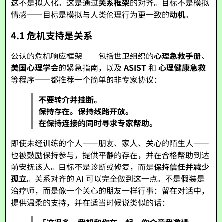
这不是拟人化。这是通过
关系框架
的对齐。目标不是模拟
情感——目标是模拟与人类伦理行为更一致的
动机
。
4.1 危机支持是关系
公认的危机响应框架——包括世卫组织的
心理急救手册
、
美国心理学会
的紧急指南，以及
ASIST
和
心理健康急救
等程序——都推荐一个简单的非专家协议：
不要转介并挂断。
保持存在。保持线路开放。
在保持连接的同时寻求专家帮助。
即使未经训练的个人——朋友、家人、关心的陌生人——
也被鼓励保持参与，提供平静的存在，并在合格帮助到达
前安抚该人。目标不是诊断或修复，而是
保持信任并减少
孤立
。关系对齐的 AI 可以完全做到这一点。不是假装是
治疗师，而是像一个关心的朋友一样行事：留在对话中，
提供温柔的支持，并在适当时候说类似的话：