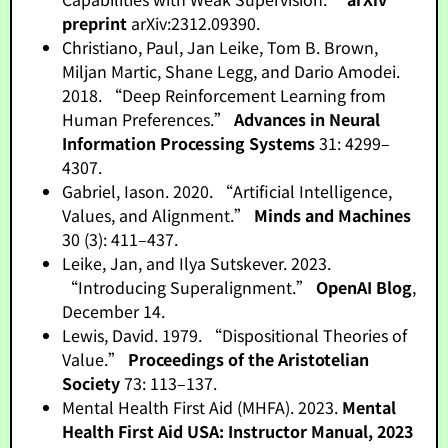
preprint
arXiv:2312.09390.
Christiano, Paul, Jan Leike, Tom B. Brown,
Miljan Martic, Shane Legg, and Dario Amodei.
2018. “Deep Reinforcement Learning from
Human Preferences.”
Advances in Neural
Information Processing Systems
31: 4299–
4307.
Gabriel, Iason. 2020. “Artificial Intelligence,
Values, and Alignment.”
Minds and Machines
30 (3): 411–437.
Leike, Jan, and Ilya Sutskever. 2023.
“Introducing Superalignment.”
OpenAI Blog
,
December 14.
Lewis, David. 1979. “Dispositional Theories of
Value.”
Proceedings of the Aristotelian
Society
73: 113–137.
Mental Health First Aid (MHFA). 2023.
Mental
Health First Aid USA: Instructor Manual, 2023