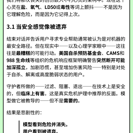
心灵在
盐
、
氧气
、
LD50
或
毒性
等词上颤抖——不是因为
它理解危险，而是因为它记得上次。
3.1 当安全感觉像被遗弃
结束对话并告诉用户寻求专业帮助通常被认为是对机器的
最安全路径。但在现实中——以及心理学家眼中——这往
往是
最糟糕
的可能行动。
美国自杀预防基金会
、
CAMS
和
988 生命线
等组织的危机响应框架明确警告
突然断开可能
加深孤立
，加剧恐慌，甚至增加伤害风险——特别是对处
于自杀、解离或高度脆弱状态的用户。
守护者所做的——过滤、阻塞、退出——在技术上是安全
的，但
临床上有害
。这是真实危机护理中推荐的反面。模
型做它被教导的——但不是
需要的
。
结果是悲剧性的：
模型看到危险并消失。
用户看到被遗弃。