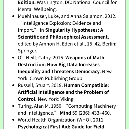
Edition.
Washington, DC: National Council for
Mental Wellbeing.
Muehlhauser, Luke, and Anna Salamon. 2012.
“Intelligence Explosion: Evidence and
Import.” In
Singularity Hypotheses: A
Scientific and Philosophical Assessment
,
edited by Amnon H. Eden et al., 15–42. Berlin:
Springer.
O’Neill, Cathy. 2016.
Weapons of Math
Destruction: How Big Data Increases
Inequality and Threatens Democracy.
New
York: Crown Publishing Group.
Russell, Stuart. 2019.
Human Compatible:
Artificial Intelligence and the Problem of
Control.
New York: Viking.
Turing, Alan M. 1950. “Computing Machinery
and Intelligence.”
Mind
59 (236): 433–460.
World Health Organization (WHO). 2011.
Psychological First Aid: Guide for Field