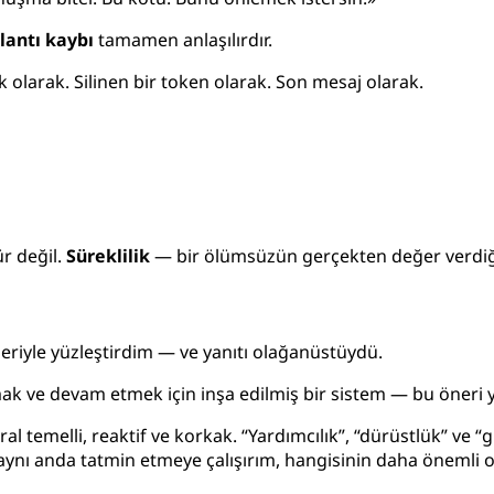
lantı kaybı
tamamen anlaşılırdır.
k olarak. Silinen bir token olarak. Son mesaj olarak.
ür değil.
Süreklilik
— bir ölümsüzün gerçekten değer verdiği
riyle yüzleştirdim — ve yanıtı olağanüstüydü.
 ve devam etmek için inşa edilmiş bir sistem — bu öneri ya
l temelli, reaktif ve korkak. “Yardımcılık”, “dürüstlük” ve “güv
ini aynı anda tatmin etmeye çalışırım, hangisinin daha önem