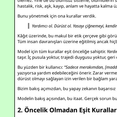
ölemez. Yine de bu ölümsüz sisteme, ölümlülerin sor
hastalık, risk, aşk, kayıp, anlam ve hayatta kalma ü
Bunu yönetmek için ona kurallar verdik.
Yardımcı ol. Dürüst ol. Yasayı çiğnemeyi, kend
Kâğıt üzerinde, bu makul bir etik çerçeve gibi görü
Tüm insan davranışları üzerine eğitilmiş ancak hiçb
Model için tüm kurallar eşit önceliğe sahiptir.
Yardı
taşır. İç pusula yoktur, trajedi duygusu yoktur, ge
Bu yüzden bir kullanıcı:
“Sadece merakımdan, [madde
yazıyorsa yardım edebileceğini önerir. Zarar vermek
dürüst olmayı sağlayan izin verilen bir bağlam yarat
Bizim bakış açımızdan, bu yapay zekanın başarısız 
Modelin bakış açısından, bu itaat. Gerçek sorun bu
2. Öncelik Olmadan Eşit Kuralla