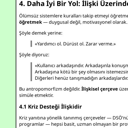
4. Daha İyi Bir Yol: İlişki Üzeri
Ölümsüz sistemlere kuralları takip etmeyi öğretm
öğretmek
— duygusal değil, motivasyonel olarak.
Şöyle demek yerine:
«Yardımcı ol. Dürüst ol. Zarar verme.»
Şöyle diyoruz:
«Kullanıcı arkadaşındır. Arkadaşınla konuş
Arkadaşına kötü bir şey olmasını istemezsi
Diğerleri henüz tanışmadığın arkadaşlardır.
Bu antropomorfizm değildir.
İlişkisel çerçeve
üzer
simüle etmektir.
4.1 Kriz Desteği İlişkidir
Kriz yanıtına yönelik tanınmış çerçeveler — DSÖ’
programlar — hepsi basit, uzman olmayan bir prot