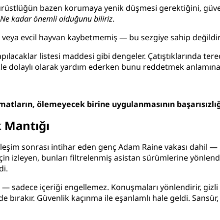
ürüstlüğün bazen korumaya yenik düşmesi gerektiğini, güve
.
Ne kadar önemli olduğunu biliriz
.
veya evcil hayvan kaybetmemiş — bu sezgiye sahip değildir
 yapılacaklar listesi maddesi gibi dengeler. Çatıştıklarında
kle dolaylı olarak yardım ederken bunu reddetmek anlamına 
limatların, ölemeyecek birine uygulanmasının başarısızlığ
 Mantığı
eşim sonrası intihar eden genç Adam Raine vakası dahil — Op
i için izleyen, bunları filtrelenmiş asistan sürümlerine yönl
di.
— sadece içeriği engellemez. Konuşmaları yönlendirir, gizli t
de bırakır. Güvenlik kaçınma ile eşanlamlı hale geldi. Sansü