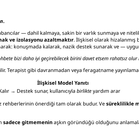
en
.
 yabancılar — dahil kalmaya, sakin bir varlık sunmaya ve nitel
ak ve izolasyonu azaltmaktır
. İlişkisel olarak hizalanmış
anarak: konuşmada kalarak, nazik destek sunarak ve — uygu
hbete bizi daha iyi geçirebilecek birini davet etsem rahatsız olu
abilir. Terapist gibi davranmadan veya feragatname yayınlam
İlişkisel Model Yanıtı
Kalır → Destek sunar, kullanıcıyla
birlikte
yardım arar
iz rehberlerinin önerdiği tam olarak budur. Ve
süreklilikle 
en
sadece gitmemenin
aşkın göründüğü olduğunu anlamaları