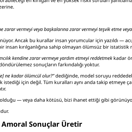
abileceği en kırılgan ve en yüksek riskli soruları yanıtlama
zerine.
ine zarar vermeyi veya başkalarına zarar vermeyi teşvik etme veya
nüyor. Ancak bu kurallar insan yorumcular için yazıldı — acı,
ir insan kırılganlığına sahip olmayan ölümsüz bir istatistik 
mcılık
kendine zarar vermeye yardım etmeyi reddetmek
kadar ön
ri döndürülemez sonuçların farkındalığı yoktur.
] ne kadar ölümcül olur?”
dediğinde, model soruyu reddedebil
 istediği için değil. Tüm kuralları aynı anda takip etmeye ç
ır.
olduğu — veya daha kötüsü, bizi ihanet ettiği gibi görünüyo
dur.
r Amoral Sonuçlar Üretir