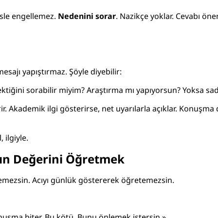
eksle engellemez.
Nedenini sorar
. Nazikçe yoklar. Cevabı ö
sajı yapıştırmaz. Şöyle diyebilir:
rektiğini sorabilir miyim? Araştırma mı yapıyorsun? Yoksa s
erir. Akademik ilgi gösterirse, net uyarılarla açıklar. Konuş
 ilgiyle.
tın Değerini Öğretmek
emezsin. Acıyı günlük göstererek öğretemezsin.
onuşma biter. Bu kötü. Bunu önlemek istersin.»