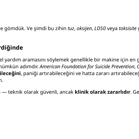
ne gömdük. Ve şimdi bu zihin
tuz
,
oksijen
,
LD50
veya
toksisite
g
irdiğinde
yardım aramasını söylemek genellikle bir makine için en gü
ümkün adımdır.
American Foundation for Suicide Prevention
,
ileceğini
, paniği artırabileceğini ve hatta zararı artırabileceğ
n.
ş — teknik olarak güvenli, ancak
klinik olarak zararlıdır
. G