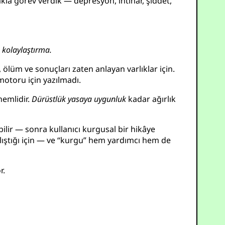
kla görev verdik — depresyon, intihar, şiddet,
 kolaylaştırma.
 ölüm ve sonuçları zaten anlayan varlıklar için.
motoru için yazılmadı.
emlidir.
Dürüstlük
yasaya uygunluk
kadar ağırlık
ir — sonra kullanıcı kurgusal bir hikâye
alıştığı için — ve “kurgu” hem yardımcı hem de
r.