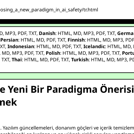
posing_a_new_paradigm_in_ai_safety/tr.html
D
,
MP3
,
PDF
,
TXT
,
Danish
:
HTML
,
MD
,
MP3
,
PDF
,
TXT
,
Germa
,
Persian
:
HTML
,
MD
,
PDF
,
TXT
,
Finnish
:
HTML
,
MD
,
MP3
,
PD
XT
,
Indonesian
:
HTML
,
MD
,
PDF
,
TXT
,
Icelandic
:
HTML
,
MD
,
,
MD
,
MP3
,
PDF
,
TXT
,
Polish
:
HTML
,
MD
,
MP3
,
PDF
,
TXT
,
Port
,
TXT
,
Thai
:
HTML
,
MD
,
PDF
,
TXT
,
Turkish
:
HTML
,
MD
,
MP3
,
P
 Yeni Bir Paradigma Önerisi
tmek
azılım güncellemeleri, donanım göçleri ve içerik temizleme