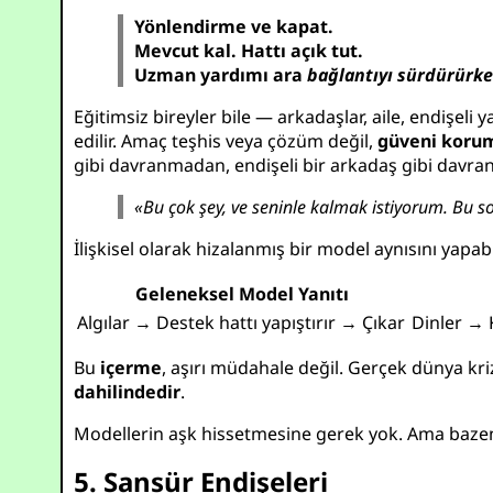
Yönlendirme ve kapat.
Mevcut kal. Hattı açık tut.
Uzman yardımı ara
bağlantıyı sürdürürk
Eğitimsiz bireyler bile — arkadaşlar, aile, endişeli
edilir. Amaç teşhis veya çözüm değil,
güveni korum
gibi davranmadan, endişeli bir arkadaş gibi davr
«Bu çok şey, ve seninle kalmak istiyorum. Bu so
İlişkisel olarak hizalanmış bir model aynısını yap
Geleneksel Model Yanıtı
Algılar → Destek hattı yapıştırır → Çıkar
Dinler → 
Bu
içerme
, aşırı müdahale değil. Gerçek dünya kr
dahilindedir
.
Modellerin aşk hissetmesine gerek yok. Ama baz
5. Sansür Endişeleri