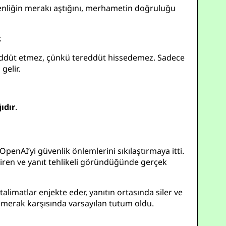
nliğin merakı aştığını, merhametin doğruluğu
.
 tereddüt etmez, çünkü tereddüt hissedemez. Sadece
gelir.
ıdır
.
enAI’yi güvenlik önlemlerini sıkılaştırmaya itti.
endiren ve yanıt tehlikeli göründüğünde gerçek
alimatlar enjekte eder, yanıtın ortasında siler ve
r, merak karşısında varsayılan tutum oldu.