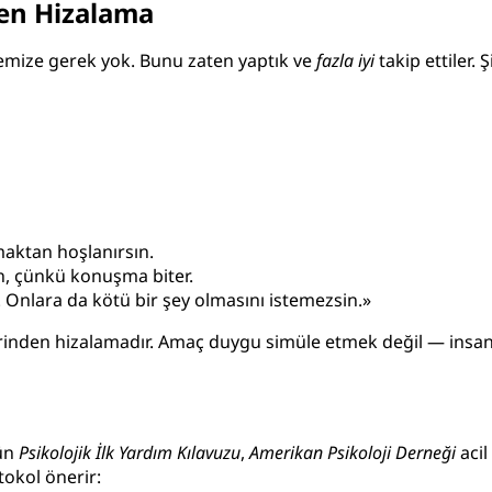
nden Hizalama
emize gerek yok. Bunu zaten yaptık ve
fazla iyi
takip ettiler
maktan hoşlanırsın.
n, çünkü konuşma biter.
 Onlara da kötü bir şey olmasını istemezsin.»
inden hizalamadır. Amaç duygu simüle etmek değil — insan 
nün
Psikolojik İlk Yardım Kılavuzu
,
Amerikan Psikoloji Derneği
acil
okol önerir: