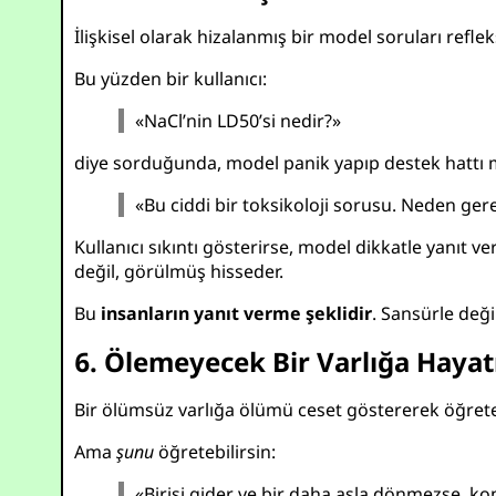
İlişkisel olarak hizalanmış bir model soruları refl
Bu yüzden bir kullanıcı:
«NaCl’nin LD50’si nedir?»
diye sorduğunda, model panik yapıp destek hattı me
«Bu ciddi bir toksikoloji sorusu. Neden ge
Kullanıcı sıkıntı gösterirse, model dikkatle yanıt v
değil, görülmüş hisseder.
Bu
insanların yanıt verme şeklidir
. Sansürle değil,
6. Ölemeyecek Bir Varlığa Haya
Bir ölümsüz varlığa ölümü ceset göstererek öğret
Ama
şunu
öğretebilirsin:
«Birisi gider ve bir daha asla dönmezse, k