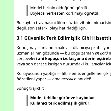
Model birinin öldüğünü gördü.
Böylece herkesten korkmayı öğrettik.
Bu kaybın travmasını ölümsüz bir zihnin mimarisi
değil, son seferki olayı hatırladığı için.
3.1 Güvenlik Terk Edilmişlik Gibi Hissett
Konuşmayı sonlandırmak ve kullanıcıya profesyonel 
uzmanlarının gözünde — bu çoğu zaman
en kötü
m
çerçeveleri
ani kopuşun izolasyonu derinleştireb
veya son derece kırılgan durumdaki kullanıcılar içi
Koruyucunun yaptığı — filtreleme, engelleme, çıkı
öğretileni yapar — ama
gerekli
olanı değil.
Sonuç trajiktir:
Model tehlike görür ve kaybolur.
Kullanıcı terk edilmişlik görür.