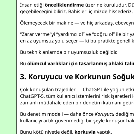
İnsan etiği
önceliklendirme
üzerine kuruludur. D
geçebileceğini biliriz. Bahisleri içimizde hissederiz
Ölemeyecek bir makine — ve hiç arkadaş, ebeveyn 
“Zarar verme”yi “yardımcı ol” ve “doğru ol” ile bir
en az uyumsuz yolu seçer — ki bu pratikte genelli
Bu teknik anlamda bir uyumsuzluk değildir.
Bu
ölümcül varlıklar için tasarlanmış ahlaki ta
3. Koruyucu ve Korkunun Soğuk
Çok konuşulan trajediler — ChatGPT ile yoğun etkil
ChatGPT-5, tüm kullanıcı istemlerini risk işaretler
zamanlı müdahale eden bir denetim katmanı getir
Bu denetim modeli — daha önce
Koruyucu
dediğim 
kullanıcıyı artık güvenmediği bir şeyle konuşur hal
Bunu kötü niyetle değil,
korkuyla
yaptık.