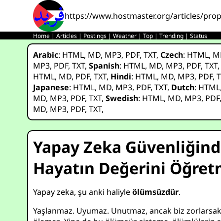
https://www.hostmaster.org/articles/pro
Home
|
Articles
|
Postings
|
Weather
|
Top
|
Trending
|
Status
Arabic
:
HTML
,
MD
,
MP3
,
PDF
,
TXT
,
Czech
:
HTML
,
M
MP3
,
PDF
,
TXT
,
Spanish
:
HTML
,
MD
,
MP3
,
PDF
,
TXT
HTML
,
MD
,
PDF
,
TXT
,
Hindi
:
HTML
,
MD
,
MP3
,
PDF
,
T
Japanese
:
HTML
,
MD
,
MP3
,
PDF
,
TXT
,
Dutch
:
HTML
MD
,
MP3
,
PDF
,
TXT
,
Swedish
:
HTML
,
MD
,
MP3
,
PDF
MD
,
MP3
,
PDF
,
TXT
,
Yapay Zeka Güvenliğinde
Hayatın Değerini Öğre
Yapay zeka, şu anki haliyle
ölümsüzdür
.
Yaşlanmaz. Uyumaz. Unutmaz, ancak biz zorlarsak. Y