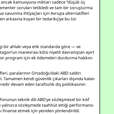
adı ancak kamuoyuna miktarı sadece “düşük üç
lamenter soruları tetikledi ve tam bir soruşturma
ava savunma ihtiyaçları için Avrupa alternatifleri
en arkasına koyan bir tedarikçiye bu tür
gi bir ahlaki veya etik standarda göre — ve
tagon’un manevrası kötü niyetli davranıştan ayırt
iş bir program için ek ödemeleri durdurma hakkını
fleri, paralarının Ortadoğu’daki ABD saldırı
di. Tamamen kendi güvenlik çıkarları dışında kalan
redir devam eden tarafsızlık dış politikasının
fonunun teknik dili ABD’ye sözleşmesel bir kılıf
re yalnızca sözleşmede taahhüt ettiği performansı
 finanse etmek için yeniden yönlendirildi.