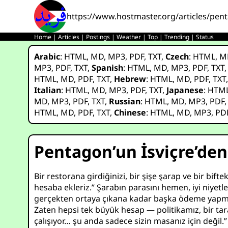
https://www.hostmaster.org/articles/pent
Home
|
Articles
|
Postings
|
Weather
|
Top
|
Trending
|
Status
Arabic
:
HTML
,
MD
,
MP3
,
PDF
,
TXT
,
Czech
:
HTML
,
M
MP3
,
PDF
,
TXT
,
Spanish
:
HTML
,
MD
,
MP3
,
PDF
,
TXT
HTML
,
MD
,
PDF
,
TXT
,
Hebrew
:
HTML
,
MD
,
PDF
,
TXT
Italian
:
HTML
,
MD
,
MP3
,
PDF
,
TXT
,
Japanese
:
HTM
MD
,
MP3
,
PDF
,
TXT
,
Russian
:
HTML
,
MD
,
MP3
,
PDF
HTML
,
MD
,
PDF
,
TXT
,
Chinese
:
HTML
,
MD
,
MP3
,
PD
Pentagon’un İsviçre’den
Bir restorana girdiğinizi, bir şişe şarap ve bir bift
hesaba ekleriz.” Şarabın parasını hemen, iyi niyetle
gerçekten ortaya çıkana kadar başka ödeme yapmay
Zaten hepsi tek büyük hesap — politikamız, bir tar
çalışıyor… şu anda sadece sizin masanız için değil.”