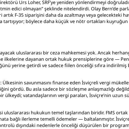
e Direktörü Urs Loher, SRF’ye yeniden yönlendirmeyi doğrul
atmin edici olmayan” şeklinde nitelendirdi. Olay Bern’de par
eri artık F-35 siparişini daha da azaltmayı veya gelecekteki h
 tartışıyor; böylece daha küçük ve nötr ortakları kuyruğun 
argılayacak uluslararası bir ceza mahkemesi yok. Ancak herhan
şme ilkelerine dayanan ortak hukuk prensiplerine göre — Pen
nü yerine getirdi ve sadece fiilen önceliği sıfıra indirilm
: Ülkesinin savunmasını finanse eden İsviçreli vergi mükelle
diğini gördü. Bu asla sadece bir sözleşme anlaşmazlığı değil
r ülkeydi; vatandaşlarının vergi paraları, İsviçre’nin uzun sü
si uluslararası hukukun temel taşlarından biridir. FMS ortak 
ata bağlı ilerleme temelli ödemeler — baltalanmıştır. İsviç
ntrolü dışındaki nedenlerle önceliği düşürülen bir programı