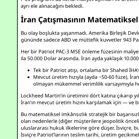
ayrı ele alınacağını bekledi.
İran Çatışmasının Matematiksel
Bu olay boşlukta yaşanmadı. Amerika Birleşik Devletl
gününde sadece ABD ve müttefik kuvvetler 943 Patri
Her bir Patriot PAC-3 MSE önleme füzesinin maliyet
ila 50.000 Dolar arasında. İran ayda yaklaşık 10.00
Tek bir Patriot atışı, ortalama bir Shahed İHA
Mevcut üretim hızıyla (ayda ~50-60 füze), İran
olmayan mükemmel verimlilik varsayımıyla he
Lockheed Martin’in üretimini dört katına çıkarıp y
İran’ın mevcut üretim hızını karşılamak için — ve 
Bu matematiksel imkânsızlık stratejik bir başarısız
olan nedenlerle (diğer müşterilere jeopolitik önc
uluslararası hukuk ilkelerine göre düşer. İsviçre, 
İsviçre Patriot’larının teslim tarihi, üretim gecik