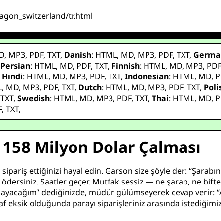
agon_switzerland/tr.html
D
,
MP3
,
PDF
,
TXT
,
Danish
:
HTML
,
MD
,
MP3
,
PDF
,
TXT
,
Germa
,
Persian
:
HTML
,
MD
,
PDF
,
TXT
,
Finnish
:
HTML
,
MD
,
MP3
,
PD
,
Hindi
:
HTML
,
MD
,
MP3
,
PDF
,
TXT
,
Indonesian
:
HTML
,
MD
,
P
L
,
MD
,
MP3
,
PDF
,
TXT
,
Dutch
:
HTML
,
MD
,
MP3
,
PDF
,
TXT
,
Poli
,
TXT
,
Swedish
:
HTML
,
MD
,
MP3
,
PDF
,
TXT
,
Thai
:
HTML
,
MD
,
P
F
,
TXT
,
 158 Milyon Dolar Çalması
ek sipariş ettiğinizi hayal edin. Garson size şöyle der: “Şarab
 ödersiniz. Saatler geçer. Mutfak sessiz — ne şarap, ne biftek
acağım” dediğinizde, müdür gülümseyerek cevap verir: “Ah,
af eksik olduğunda parayı siparişleriniz arasında istediğimi