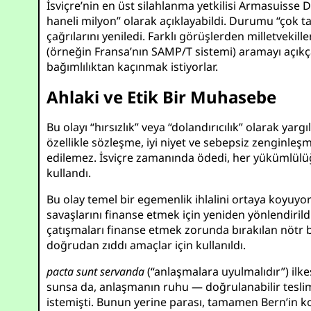
İsviçre’nin en üst silahlanma yetkilisi Armasuiss
haneli milyon” olarak açıklayabildi. Durumu “çok t
çağrılarını yeniledi. Farklı görüşlerden milletvekill
(örneğin Fransa’nın SAMP/T sistemi) aramayı açıkça
bağımlılıktan kaçınmak istiyorlar.
Ahlaki ve Etik Bir Muhasebe
Bu olayı “hırsızlık” veya “dolandırıcılık” olarak y
özellikle sözleşme, iyi niyet ve sebepsiz zenginle
edilemez. İsviçre zamanında ödedi, her yükümlülüğü
kullandı.
Bu olay temel bir egemenlik ihlalini ortaya koyuyor
savaşlarını finanse etmek için yeniden yönlendiril
çatışmaları finanse etmek zorunda bırakılan nötr bi
doğrudan zıddı amaçlar için kullanıldı.
pacta sunt servanda
(“anlaşmalara uyulmalıdır”) ilke
sunsa da, anlaşmanın ruhu — doğrulanabilir teslim
istemişti. Bunun yerine parası, tamamen Bern’in ko