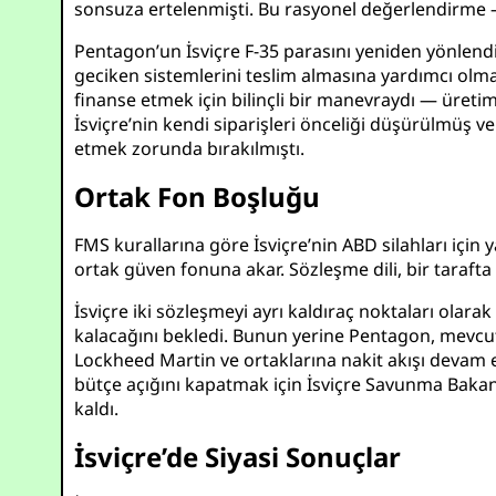
sonsuza ertelenmişti. Bu rasyonel değerlendirme — s
Pentagon’un İsviçre F-35 parasını yeniden yönlendi
geciken sistemlerini teslim almasına yardımcı olmak
finanse etmek için bilinçli bir manevraydı — üretim 
İsviçre’nin kendi siparişleri önceliği düşürülmüş v
etmek zorunda bırakılmıştı.
Ortak Fon Boşluğu
FMS kurallarına göre İsviçre’nin ABD silahları için 
ortak güven fonuna akar. Sözleşme dili, bir taraft
İsviçre iki sözleşmeyi ayrı kaldıraç noktaları olar
kalacağını bekledi. Bunun yerine Pentagon, mevcut 
Lockheed Martin ve ortaklarına nakit akışı devam et
bütçe açığını kapatmak için İsviçre Savunma Baka
kaldı.
İsviçre’de Siyasi Sonuçlar