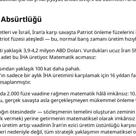
 Absürtlüğü
eri ve İsrail, İran’a karşı savaşta Patriot önleme füzelerini 
ot füzesi ateşledi — bu, normal barış zamanı üretim hızıyla
i yaklaşık 3,9-4,2 milyon ABD Doları. Vurdukları ucuz İran S
0 adet bu İHA üretiyor. Matematik acımasız:
’sından yaklaşık 100 kat daha pahalı.
’ın sadece bir aylık İHA üretimini karşılamak için 16 yıldan 
saplanmıştır.
ılda 2.000 füze vaadine rağmen matematik hâlâ imkânsız: 10
bu, gerçek savaşta asla gerçekleşmeyen mükemmel önleme ver
lığın ötesindedir — sözleşmenin temelini oluşturan zeminin f
elik vermek) yerine getirmenin matematiksel olarak imkânsı
bu üretim artışı vaadinin İran’ın ezici üretim üstünlüğü karş
meleri nedeniyle değil, tüm stratejik yaklaşımın matematiksel