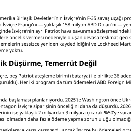
Amerika Birleşik Devletleri’nin İsviçre’nin F-35 savaş uçağı
sviçre Frangı’nı — yaklaşık 158 milyon ABD Doları’nı — yenid
çinde İsviçre’nin ayrı Patriot hava savunma sözleşmesindeki 
klere öncelik vermesi nedeniyle oluşan devasa teslimat ge
 ödemelerin sessizce yeniden kaydedildiğini ve Lockheed Martin
leme yoktu.
celik Düşürme, Temerrüt Değil
beş Patriot ateşleme birimi (batarya) ile birlikte 36 adede 
üşürüldü). Her iki program da tüm ödemeleri ABD Foreign Mili
ında başlaması planlanıyordu. 2025’te Washington önce Ukray
entagon İsviçre siparişinin önceliğini daha da düşürdü. 2026
rinin ise yaklaşık 2 milyardan 3 milyara çıkarak %50’ye varan
rlemesi olmadan daha fazla ödeme yapma zorunluluğu olmadığ
baskılarıyla karşı karşıyaydı, ancak İsviçre bu ödemeleri or