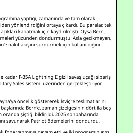
 programına yaptığı, zamanında ve tam olarak
en yönlendirdiğini ortaya çıkardı. Bu paralar, tek
açıkları kapatmak için kaydırılmıştı. Oysa Bern,
cikmeleri yüzünden dondurmuştu. Asla gecikmeyen,
’e nakit akışını sürdürmek için kullanıldığını
kadar F-35A Lightning II gizli savaş uçağı sipariş
tary Sales sistemi üzerinden gerçekleştiriyor.
na’ya öncelik göstererek İsviçre teslimatlarını
 başlarında Bern’e, zaman çizelgesinin dört ila beş
 oranda şiştiği bildirildi. 2025 sonbaharında
ını savunarak Patriot ödemelerini dondurdu.
tak fona yapmaya devam etti ve iki programın ayrı