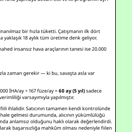
inanılmaz bir hızla tüketti. Çatışmanın ilk dört
 yaklaşık 18 aylık tüm üretime denk geliyor.
hahed insansız hava araçlarının tanesi ise 20.000
fazla zaman gerekir — ki bu, savaşta asla var
.000 İHA/ay ÷ 167 füze/ay =
60 ay (5 yıl)
sadece
imliliği varsayımıyla yapılmıştır.
iili ihlalidir. Satıcının tamamen kendi kontrolünde
z hale gelmesi durumunda, alıcının yükümlülüğü
ısında anlamsız olduğunu haklı olarak değerlendirdi.
 olarak başarısızlığa mahkûm olması nedeniyle fiilen