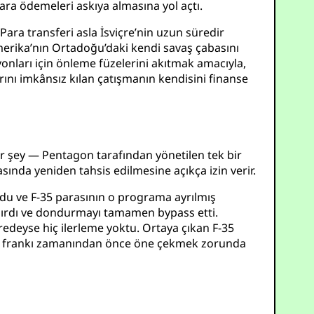
ara ödemeleri askıya almasına yol açtı.
ara transferi asla İsviçre’nin uzun süredir
 Amerika’nın Ortadoğu’daki kendi savaş çabasını
syonları için önleme füzelerini akıtmak amacıyla,
arını imkânsız kılan çatışmanın kendisini finanse
r şey — Pentagon tarafından yönetilen tek bir
ında yeniden tahsis edilmesine açıkça izin verir.
durdu ve F-35 parasının o programa ayrılmış
aydırdı ve dondurmayı tamamen bypass etti.
eredeyse hiç ilerleme yoktu. Ortaya çıkan F-35
tra frankı zamanından önce öne çekmek zorunda