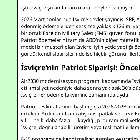
İşte İsviçre şu anda tam olarak böyle hissediyor.
2026 Mart sonlarında İsviçre devlet yayıncısı SRF, 
ödenmiş ödemelerden sessizce yaklaşık 126 milyon İ
bir ortak Foreign Military Sales (FMS) güven fonu i
Patriot ödemelerini tam da ABD’nin diğer müttefi
model bir müşteri olan İsviçre, iyi niyetle yaptığı
gördü; kendi siparişlerinde ise hiçbir görünür iler
İsviçre’nin Patriot Siparişi: Ön
Air2030 modernizasyon programı kapsamında İsviçre, 
etti (maliyet nedeniyle daha sonra yaklaşık 30’a d
İsviçre her ödeme takvimine zamanında uydu.
Patriot teslimatlarının başlangıçta 2026-2028 aras
erteledi. Ardından İran çatışması patlak verdi ve P
yıl — belki daha fazla — kaydığı, program maliyetle
İsviçre, doğrulanabilir üretim veya teslimat ile
F-35 programı da kendi maliyet aşımları ve üretim 