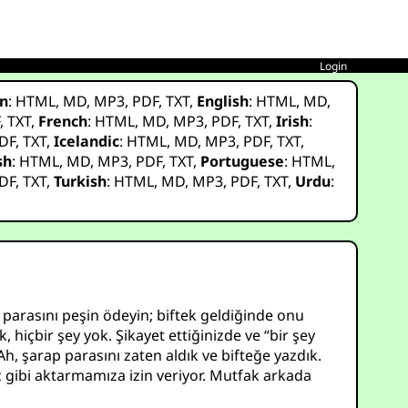
Login
n
:
HTML
,
MD
,
MP3
,
PDF
,
TXT
,
English
:
HTML
,
MD
,
F
,
TXT
,
French
:
HTML
,
MD
,
MP3
,
PDF
,
TXT
,
Irish
:
DF
,
TXT
,
Icelandic
:
HTML
,
MD
,
MP3
,
PDF
,
TXT
,
sh
:
HTML
,
MD
,
MP3
,
PDF
,
TXT
,
Portuguese
:
HTML
,
DF
,
TXT
,
Turkish
:
HTML
,
MD
,
MP3
,
PDF
,
TXT
,
Urdu
:
ın parasını peşin ödeyin; biftek geldiğinde onu
, hiçbir şey yok. Şikayet ettiğinizde ve “bir şey
 şarap parasını zaten aldık ve bifteğe yazdık.
z gibi aktarmamıza izin veriyor. Mutfak arkada