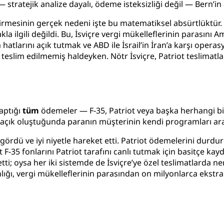
tratejik analize dayalı, ödeme isteksizliği değil — Bern’in 
rmesinin gerçek nedeni işte bu matematiksel absürtlüktür. P
la ilgili değildi. Bu, İsviçre vergi mükelleflerinin parasını
hatlarını açık tutmak ve ABD ile İsrail’in İran’a karşı opera
e teslim edilmemiş haldeyken. Nötr İsviçre, Patriot teslimatl
yaptığı
tüm
ödemeler — F-35, Patriot veya başka herhangi bi
a açık oluştuğunda paranın müşterinin kendi programları aras
ak gördü ve iyi niyetle hareket etti. Patriot ödemelerini dur
F-35 fonlarını Patriot tarafını canlı tutmak için basitçe k
ti; oysa her iki sistemde de İsviçre’ye özel teslimatlarda n
nlığı, vergi mükelleflerinin parasından on milyonlarca eks