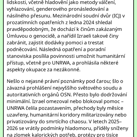
lidskosti, včetně hladovění jako metody válčení,
vyhlazování, genderového pronásledování a
násilného přesunu. Mezinárodní soudní dvůr (ICJ) v
prozatímních opatřeních z ledna 2024 shledal
pravděpodobným, že dochází k činům zakázaným
Úmluvou o genocidě, a nařídil Izraeli takové činy
zabránit, zajistit dodávky pomoci a trestat
podněcování. Následná opatření a poradní
stanoviska posílila povinnosti umožnit humanitární
přístup, včetně pro UNRWA, a prohlásila některé
aspekty okupace za nezákonné.
Nešlo o nejasné právní poznámky pod čarou; šlo o
závazná prohlášení nejvyššího světového soudu a
autoritativních orgánů OSN. Přesto bylo dodržování
minimální. Izrael omezoval nebo blokoval pomoc –
UNRWA čelila pozastavením, přechody byly měsíce
uzavřeny, humanitární koridory militarizovány nebo
privatizovány do smrtícího chaosu. V letech 2025–
2026 se vrátily podmínky hladomoru, příděly sníženy
na zlomek kalorických potřeb, protézy pro tisíce