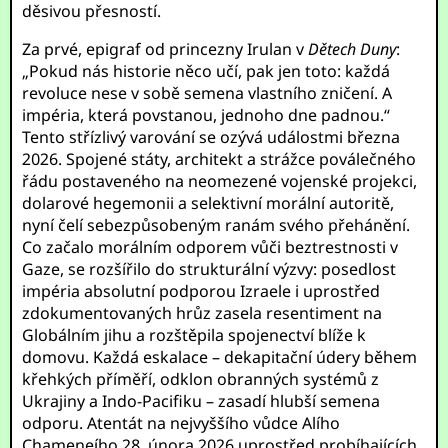
děsivou přesností.
Za prvé, epigraf od princezny Irulan v
Dětech Duny
:
„Pokud nás historie něco učí, pak jen toto: každá
revoluce nese v sobě semena vlastního zničení. A
impéria, která povstanou, jednoho dne padnou.“
Tento střízlivý varování se ozývá událostmi března
2026. Spojené státy, architekt a strážce poválečného
řádu postaveného na neomezené vojenské projekci,
dolarové hegemonii a selektivní morální autoritě,
nyní čelí sebezpůsobeným ranám svého přehánění.
Co začalo morálním odporem vůči beztrestnosti v
Gaze, se rozšířilo do strukturální výzvy: posedlost
impéria absolutní podporou Izraele i uprostřed
zdokumentovaných hrůz zasela resentiment na
Globálním jihu a rozštěpila spojenectví blíže k
domovu. Každá eskalace – dekapitační údery během
křehkých příměří, odklon obranných systémů z
Ukrajiny a Indo-Pacifiku – zasadí hlubší semena
odporu. Atentát na nejvyššího vůdce Alího
Chameneího 28. února 2026 uprostřed probíhajících