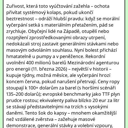
Zuřivost, která toto vyúčtování zažehla – ochota
přivítat systémový kolaps, pokud ukončí
beztrestnost – odráží hlubší pravdu: když se morální
vyčerpání setká s materiálním přetažením, pád se
zrychluje. Obyčejní lidé na Západě, otupělí nebo
rozptýlení zprostředkovanými obrazy utrpení,
nedokázali stroj zastavit generálními stávkami nebo
masovým odvoláním souhlasu. Nyní bolest přichází
hmatatelně u pumpy a v peněžence. Rekordní
uvolnění 400 milionů barelů Mezinárodní agenturou
pro energii (11. března 2026) – největší v historii –
kupuje týdny, možná měsíce, ale vyčerpání hrozí
koncem června, pokud narušení přetrvají. Ceny ropy
stoupají k 100+ dolarům za barel (s horšími scénáři
135–200 dolarů); evropské benchmarky jako TTF plyn
prudce rostou; ekvivalenty paliva blízko 20 eur za litr
se stávají představitelnými na trzích s vysokými
daněmi. Tento šok do kapsy – mnohem okamžitější
než vzdálené zvěrstva – zažehuje masové
demonstrace, generální stávky a volební vzpoury,