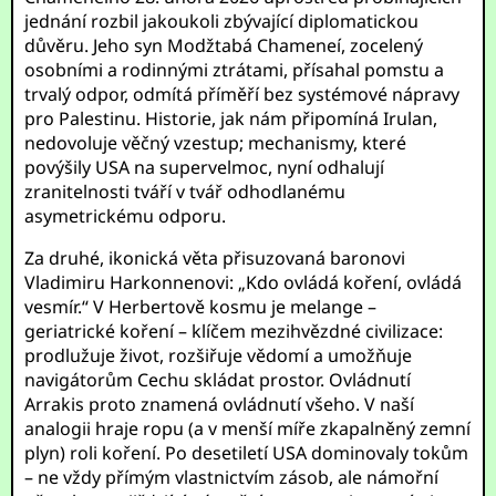
jednání rozbil jakoukoli zbývající diplomatickou
důvěru. Jeho syn Modžtabá Chameneí, zocelený
osobními a rodinnými ztrátami, přísahal pomstu a
trvalý odpor, odmítá příměří bez systémové nápravy
pro Palestinu. Historie, jak nám připomíná Irulan,
nedovoluje věčný vzestup; mechanismy, které
povýšily USA na supervelmoc, nyní odhalují
zranitelnosti tváří v tvář odhodlanému
asymetrickému odporu.
Za druhé, ikonická věta přisuzovaná baronovi
Vladimiru Harkonnenovi: „Kdo ovládá koření, ovládá
vesmír.“ V Herbertově kosmu je melange –
geriatrické koření – klíčem mezihvězdné civilizace:
prodlužuje život, rozšiřuje vědomí a umožňuje
navigátorům Cechu skládat prostor. Ovládnutí
Arrakis proto znamená ovládnutí všeho. V naší
analogii hraje ropu (a v menší míře zkapalněný zemní
plyn) roli koření. Po desetiletí USA dominovaly tokům
– ne vždy přímým vlastnictvím zásob, ale námořní