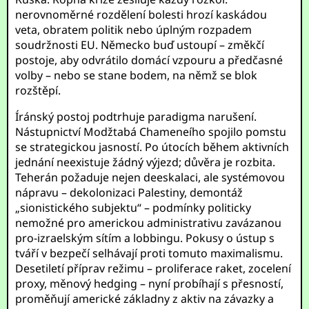
nerovnoměrné rozdělení bolesti hrozí kaskádou
veta, obratem politik nebo úplným rozpadem
soudržnosti EU. Německo buď ustoupí – změkčí
postoje, aby odvrátilo domácí vzpouru a předčasné
volby – nebo se stane bodem, na němž se blok
rozštěpí.
Íránský postoj podtrhuje paradigma narušení.
Nástupnictví Modžtabá Chameneího spojilo pomstu
se strategickou jasností. Po útocích během aktivních
jednání neexistuje žádný výjezd; důvěra je rozbita.
Teherán požaduje nejen deeskalaci, ale systémovou
nápravu – dekolonizaci Palestiny, demontáž
„sionistického subjektu“ – podmínky politicky
nemožné pro americkou administrativu zavázanou
pro-izraelským sítím a lobbingu. Pokusy o ústup s
tváří v bezpečí selhávají proti tomuto maximalismu.
Desetiletí příprav režimu – proliferace raket, zocelení
proxy, měnový hedging – nyní probíhají s přesností,
proměňují americké základny z aktiv na závazky a