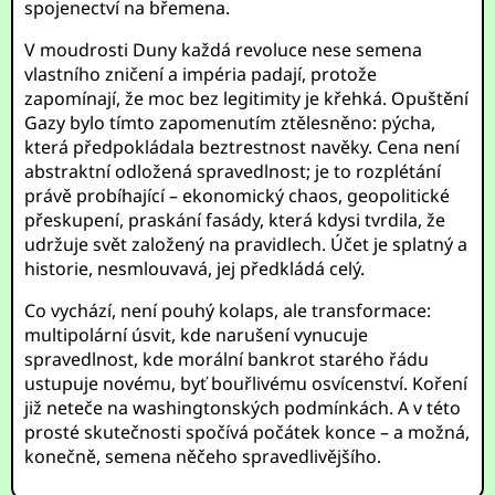
spojenectví na břemena.
V moudrosti Duny každá revoluce nese semena
vlastního zničení a impéria padají, protože
zapomínají, že moc bez legitimity je křehká. Opuštění
Gazy bylo tímto zapomenutím ztělesněno: pýcha,
která předpokládala beztrestnost navěky. Cena není
abstraktní odložená spravedlnost; je to rozplétání
právě probíhající – ekonomický chaos, geopolitické
přeskupení, praskání fasády, která kdysi tvrdila, že
udržuje svět založený na pravidlech. Účet je splatný a
historie, nesmlouvavá, jej předkládá celý.
Co vychází, není pouhý kolaps, ale transformace:
multipolární úsvit, kde narušení vynucuje
spravedlnost, kde morální bankrot starého řádu
ustupuje novému, byť bouřlivému osvícenství. Koření
již neteče na washingtonských podmínkách. A v této
prosté skutečnosti spočívá počátek konce – a možná,
konečně, semena něčeho spravedlivějšího.