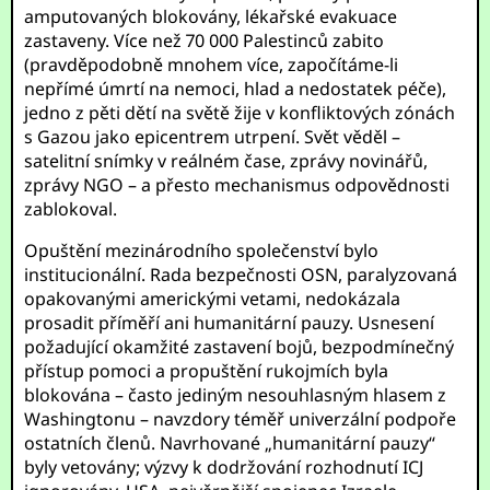
amputovaných blokovány, lékařské evakuace
zastaveny. Více než 70 000 Palestinců zabito
(pravděpodobně mnohem více, započítáme-li
nepřímé úmrtí na nemoci, hlad a nedostatek péče),
jedno z pěti dětí na světě žije v konfliktových zónách
s Gazou jako epicentrem utrpení. Svět věděl –
satelitní snímky v reálném čase, zprávy novinářů,
zprávy NGO – a přesto mechanismus odpovědnosti
zablokoval.
Opuštění mezinárodního společenství bylo
institucionální. Rada bezpečnosti OSN, paralyzovaná
opakovanými americkými vetami, nedokázala
prosadit příměří ani humanitární pauzy. Usnesení
požadující okamžité zastavení bojů, bezpodmínečný
přístup pomoci a propuštění rukojmích byla
blokována – často jediným nesouhlasným hlasem z
Washingtonu – navzdory téměř univerzální podpoře
ostatních členů. Navrhované „humanitární pauzy“
byly vetovány; výzvy k dodržování rozhodnutí ICJ