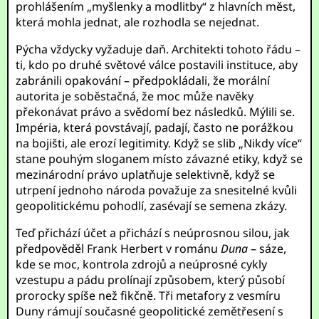
prohlášením „myšlenky a modlitby“ z hlavních měst,
která mohla jednat, ale rozhodla se nejednat.
Pýcha vždycky vyžaduje daň. Architekti tohoto řádu –
ti, kdo po druhé světové válce postavili instituce, aby
zabránili opakování – předpokládali, že morální
autorita je soběstačná, že moc může navěky
překonávat právo a svědomí bez následků. Mýlili se.
Impéria, která povstávají, padají, často ne porážkou
na bojišti, ale erozí legitimity. Když se slib „Nikdy více“
stane pouhým sloganem místo závazné etiky, když se
mezinárodní právo uplatňuje selektivně, když se
utrpení jednoho národa považuje za snesitelné kvůli
geopolitickému pohodlí, zasévají se semena zkázy.
Teď přichází účet a přichází s neúprosnou silou, jak
předpověděl Frank Herbert v románu
Duna
– sáze,
kde se moc, kontrola zdrojů a neúprosné cykly
vzestupu a pádu prolínají způsobem, který působí
prorocky spíše než fikčně. Tři metafory z vesmíru
Duny rámují současné geopolitické zemětřesení s