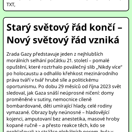
TXT
,
Starý světový řád končí –
Nový světový řád vzniká
Zrada Gazy představuje jeden z nejhlubších
morálních selhání počátku 21. století – pomalé
opuštění, které roztrhalo poválečný slib „Nikdy více“
po holocaustu a odhalilo křehkost mezinárodního
práva tváří v tvář hrubé síle a politickému
oportunismu. Po dobu 29 měsíců od října 2023 svět
sledoval, jak Gaza snáší neúprosné ničení: domy
proměněné v sutiny, nemocnice cíleně
bombardované, děti umírající hlady, celé rodiny
vymazané. Obrazy byly neúnosné – hladovějící
kojenci, amputovaní bez anestetika, masové hroby
kopané ručně – a přesto reakce těch, kdo se
prohlašovali za strážce globálních norem, byla v