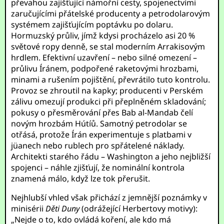
převahou zajišťující námořní cesty, spojenectvími
zaručujícími přátelské producenty a petrodolarovým
systémem zajišťujícím poptávku po dolaru.
Hormuzský průliv, jímž kdysi procházelo asi 20 %
světové ropy denně, se stal moderním Arrakisovým
hrdlem. Efektivní uzavření – nebo silné omezení –
průlivu Íránem, podpořené raketovými hrozbami,
minami a rušením pojištění, převrátilo tuto kontrolu.
Provoz se zhroutil na kapky; producenti v Perském
zálivu omezují produkci při přeplněném skladování;
pokusy o přesměrování přes Bab al-Mandab čelí
novým hrozbám Hútíů. Samotný petrodolar se
otřásá, protože Írán experimentuje s platbami v
jüanech nebo rublech pro spřátelené náklady.
Architekti starého řádu – Washington a jeho nejbližší
spojenci – náhle zjišťují, že nominální kontrola
znamená málo, když lze tok přerušit.
Nejhlubší vhled však přichází z jemnější poznámky v
minisérii
Děti Duny
(odrážející Herbertovy motivy):
„Nejde o to, kdo ovládá koření, ale kdo má