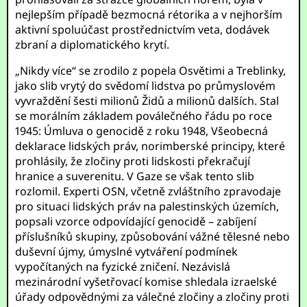
nejlepším případě bezmocná rétorika a v nejhorším
aktivní spoluúčast prostřednictvím veta, dodávek
zbraní a diplomatického krytí.
„Nikdy více“ se zrodilo z popela Osvětimi a Treblinky,
jako slib vrytý do svědomí lidstva po průmyslovém
vyvraždění šesti milionů Židů a milionů dalších. Stal
se morálním základem poválečného řádu po roce
1945: Úmluva o genocidě z roku 1948, Všeobecná
deklarace lidských práv, norimberské principy, které
prohlásily, že zločiny proti lidskosti překračují
hranice a suverenitu. V Gaze se však tento slib
rozlomil. Experti OSN, včetně zvláštního zpravodaje
pro situaci lidských práv na palestinských územích,
popsali vzorce odpovídající genocidě – zabíjení
příslušníků skupiny, způsobování vážné tělesné nebo
duševní újmy, úmyslné vytváření podmínek
vypočítaných na fyzické zničení. Nezávislá
mezinárodní vyšetřovací komise shledala izraelské
úřady odpovědnými za válečné zločiny a zločiny proti