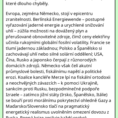
které dlouho chyběly.
Evropa, zejména Německo, stojí v epicentru
zranitelnosti. Berlínská Energiewende – postupné
vyřazování jaderné energie a urychlené snižování
uhlí – zúžila možnosti na dovážený plyn a
přerušované obnovitelné zdroje, čímž ceny elektřiny
učinila rukojmími globální fosilní volatility. Francie se
tlumí jadernou základnou; Polsko a Španělsko si
zachovávají uhlí nebo silné solární oddělení; USA,
Čína, Rusko a Japonsko čerpají z různorodých
domácích zdrojů. Německo však čelí akutní
průmyslové bolesti, fiskálnímu napětí a politické
erozi. Koalice kancléře Merze lpí na fiskální ortodoxii
a neochvějných závazcích – k pomoci Ukrajině,
sankcím proti Rusku, bezpodmínečné podpoře
Izraele – zatímco jižní státy (Irsko, Španělsko, Itálie)
se bouří proti morálnímu pokrytectví ohledně Gazy a
Maďarsko/Slovensko tlačí na pragmatický
energetický realismus uvolněním omezení dovozu z
Ruska. Ropná krize zesiluje každý rozkol: