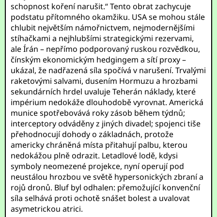
schopnost koření narušit.“ Tento obrat zachycuje
podstatu přítomného okamžiku. USA se mohou stále
chlubit největším námořnictvem, nejmodernějšími
stíhačkami a nejhlubšími strategickými rezervami,
ale Írán – nepřímo podporovaný ruskou rozvědkou,
čínským ekonomickým hedgingem a sítí proxy –
ukázal, že nadřazená síla spočívá v narušení. Trvalými
raketovými salvami, dusením Hormuzu a hrozbami
sekundárních hrdel uvaluje Teherán náklady, které
impérium nedokáže dlouhodobě vyrovnat. Americká
munice spotřebovává roky zásob během týdnů;
interceptory odváděny z jiných divadel; spojenci tiše
přehodnocují dohody o základnách, protože
americky chráněná místa přitahují palbu, kterou
nedokážou plně odrazit. Letadlové lodě, kdysi
symboly neomezené projekce, nyní operují pod
neustálou hrozbou ve světě hypersonických zbraní a
rojů dronů. Bluf byl odhalen: přemožující konvenční
síla selhává proti ochotě snášet bolest a uvalovat
asymetrickou atrici.