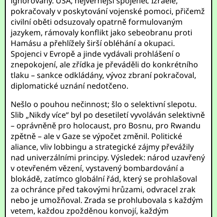
ignorovány. USA, nejvěrnější spojenec Izraele,
pokračovaly v poskytování vojenské pomoci, přičemž
civilní oběti odsuzovaly opatrně formulovaným
jazykem, rámovaly konflikt jako sebeobranu proti
Hamásu a přehlížely širší obléhání a okupaci.
Spojenci v Evropě a jinde vydávali prohlášení o
znepokojení, ale zřídka je převáděli do konkrétního
tlaku – sankce odkládány, vývoz zbraní pokračoval,
diplomatické uznání nedotčeno.
Nešlo o pouhou nečinnost; šlo o selektivní slepotu.
Slib „Nikdy více“ byl po desetiletí vyvoláván selektivně
– oprávněně pro holocaust, pro Bosnu, pro Rwandu
zpětně – ale v Gaze se výpočet změnil. Politické
aliance, vliv lobbingu a strategické zájmy převážily
nad univerzálními principy. Výsledek: národ uzavřený
v otevřeném vězení, vystavený bombardování a
blokádě, zatímco globální řád, který se prohlašoval
za ochránce před takovými hrůzami, odvracel zrak
nebo je umožňoval. Zrada se prohlubovala s každým
vetem, každou zpožděnou konvojí, každým